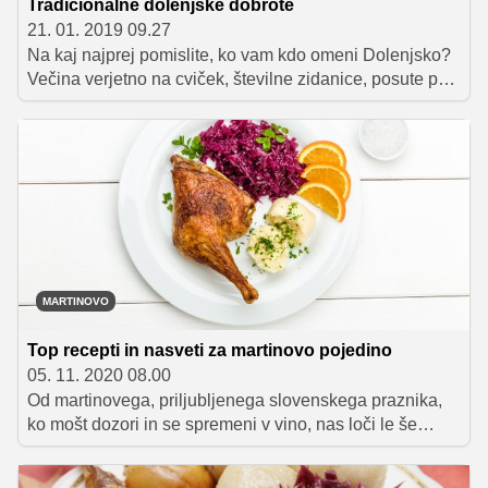
Tradicionalne dolenjske dobrote
21. 01. 2019 09.27
Na kaj najprej pomislite, ko vam kdo omeni Dolenjsko?
Večina verjetno na cviček, številne zidanice, posute po
zelenih gričih, in gostoljubne domačine. Veliko manj je
med Slovenci znana tradicionalna dolenjska kuhinja, ki
pa v zadnjih letih vendarle pridobiva na slovesu in
priljubljenosti; tudi na račun lokalnih gostiln, ki v svojo
ponudbo vse pogosteje vključujejo fižolove štruklje,
ocvirkovko, domače klobase, jagenjčka ter razne
dobrote z žara. V nadaljevanju se bomo sprehodili skozi
zgodovino pokrajine in predstavili tipične dolenjske
kulinarične specialitete.
MARTINOVO
Top recepti in nasveti za martinovo pojedino
05. 11. 2020 08.00
Od martinovega, priljubljenega slovenskega praznika,
ko mošt dozori in se spremeni v vino, nas loči le še
nekaj dni. Za praznovanje je značilno slavljenje novega
vina ter uživanje v prazničnih dobrotah, kot so