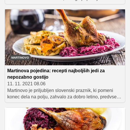
dan. Zato smo zbrali nasvete, ki vam bodo pomagali, da
boste pripravili najboljšo martinovo pojedino.
MARTINOVO
Martinova pojedina: recepti najboljših jedi za
nepozabno gostijo
11. 11. 2021 08.06
Martinovo je priljubljen slovenski praznik, ki pomeni
konec dela na polju, zahvalo za dobro letino, predvsem
pa je povezan z degustiranjem in slavljenjem novega
vina. In kot se za vsak pravi praznik spodobi, tudi
praznovanje martinovega spremljajo določene jedi.