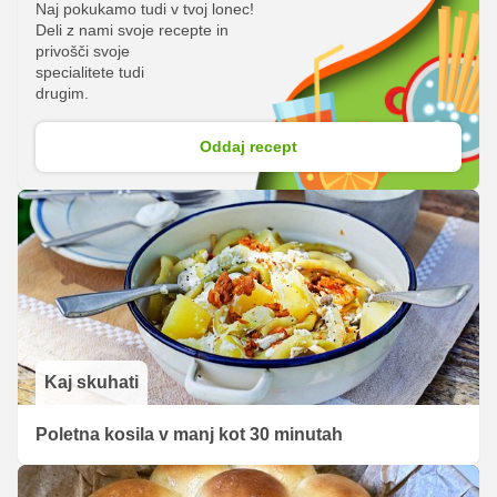
Naj pokukamo tudi v tvoj lonec!
Deli z nami svoje recepte in
privošči svoje
specialitete tudi
drugim.
Oddaj recept
Kaj skuhati
Poletna kosila v manj kot 30 minutah