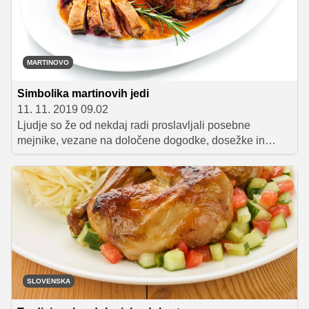
MARTINOVO
Simbolika martinovih jedi
11. 11. 2019 09.02
Ljudje so že od nekdaj radi proslavljali posebne
mejnike, vezane na določene dogodke, dosežke in
prelomnice. Eden takšnih je tudi praznovanje zaključka
letine, ki se je v preteklosti navadno odvijalo v mesecu
novembru. Mize so bile že v tistem času bogato
obložene z mesom, pogačami in novim vinom. Danes ni
dosti drugače, saj ni praznika svetega Martina brez
dobre gosi ali race, mlincev, rdečega zelja in seveda
dobre kapljice vina.
SLOVENSKA