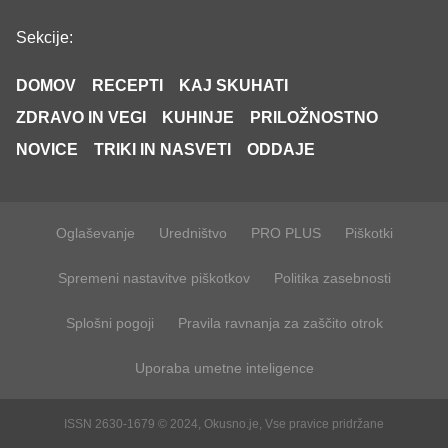
Sekcije:
DOMOV
RECEPTI
KAJ SKUHATI
ZDRAVO IN VEGI
KUHINJE
PRILOŽNOSTNO
NOVICE
TRIKI IN NASVETI
ODDAJE
Oglaševanje
Uredništvo
PRO PLUS
Piškotki
Spremeni nastavitve piškotkov
Politika zasebnosti
Splošni pogoji
Pravila ravnanja za zaščito otrok
Uporaba umetne inteligence
ISSN 2630-1679 © 2024, Okusno.je, Vse pravice pridržane