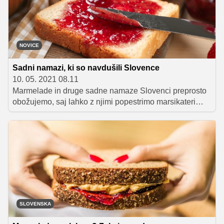
NOVICE
Sadni namazi, ki so navdušili Slovence
10. 05. 2021 08.11
Marmelade in druge sadne namaze Slovenci preprosto
obožujemo, saj lahko z njimi popestrimo marsikateri
obrok, od zajtrka pa vse do sladice. Tokrat vam
predstavljamo sadne izdelke, ki s svojim pristnim
okusom po sadju navdušujejo vse po vrsti, zato so tudi
zasluženo postali največji hit.
SLOVENSKA