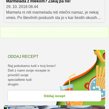
Marmelada z mlekom? Zakaj pa ne!
29. 10. 2018 08.44
Marmela ni niti marmelada niti mlečni namaz, je nekaj
vmes. Po številnih poskusih sta jo v kar šestih okusih
naredila Uroš in Valentina Kavčič, denar za to pa je bil
sprva namenjen gradnji hiše. Njuno zgodbo smo včeraj
PRIKAZAN JE SEZNAM ZADNJIH 4 ČLANKOV S KLJUČNO BESEDO
spoznali v oddaji 'Štartaj, Slovenija!'.
MARMELA
.
ODDAJ RECEPT
Naj pokukamo tudi v tvoj lonec!
Deli z nami svoje recepte in
privošči svoje
specialitete tudi
drugim.
Oddaj recept