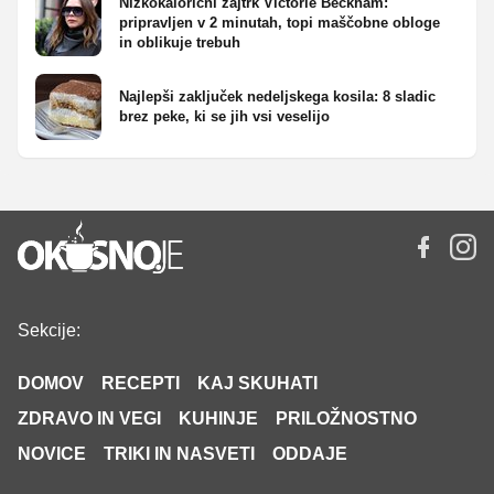
Nizkokalorični zajtrk Victorie Beckham:
pripravljen v 2 minutah, topi maščobne obloge
in oblikuje trebuh
Najlepši zaključek nedeljskega kosila: 8 sladic
brez peke, ki se jih vsi veselijo
Sekcije:
DOMOV
RECEPTI
KAJ SKUHATI
ZDRAVO IN VEGI
KUHINJE
PRILOŽNOSTNO
NOVICE
TRIKI IN NASVETI
ODDAJE