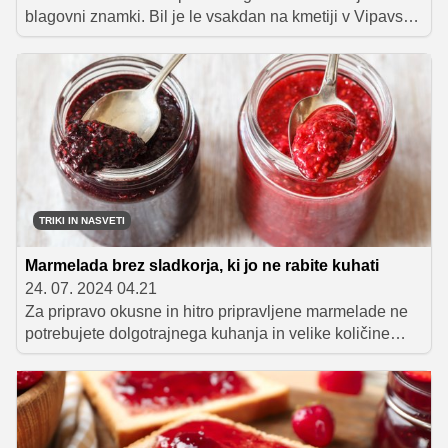
blagovni znamki. Bil je le vsakdan na kmetiji v Vipavski
dolini in vprašanje, kako naprej. O svoji poti in začetkih
sta nam Uroš in Valentina Kavčič zaupala, kako se je iz
tega postopoma razvila zgodba, ki ju danes uvršča med
najbolj prepoznavne obraze Štartaj Slovenija.
TRIKI IN NASVETI
Marmelada brez sladkorja, ki jo ne rabite kuhati
24. 07. 2024 04.21
Za pripravo okusne in hitro pripravljene marmelade ne
potrebujete dolgotrajnega kuhanja in velike količine
sladkorja. Pretlačenemu sadju preprosto samo dodajte
čija semena in pustite, da se zmes zgosti. Dobili boste
okusno in tudi veliko bolj zdravo marmelado, ki jo lahko
namažete na kruh ali pa uporabite za pripravo
poljubnega peciva.