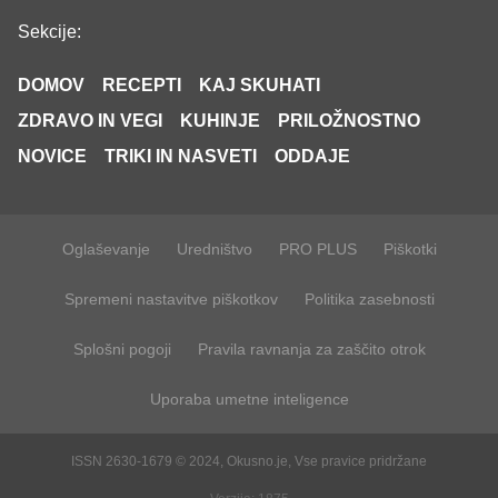
Sekcije:
DOMOV
RECEPTI
KAJ SKUHATI
ZDRAVO IN VEGI
KUHINJE
PRILOŽNOSTNO
NOVICE
TRIKI IN NASVETI
ODDAJE
Oglaševanje
Uredništvo
PRO PLUS
Piškotki
Spremeni nastavitve piškotkov
Politika zasebnosti
Splošni pogoji
Pravila ravnanja za zaščito otrok
Uporaba umetne inteligence
ISSN 2630-1679 © 2024, Okusno.je, Vse pravice pridržane