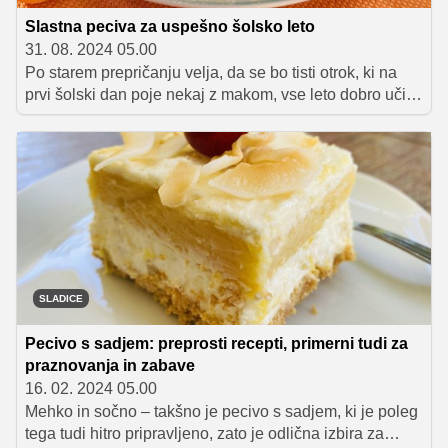
Slastna peciva za uspešno šolsko leto
31. 08. 2024 05.00
Po starem prepričanju velja, da se bo tisti otrok, ki na
prvi šolski dan poje nekaj z makom, vse leto dobro učil.
Da bodo otroci mak tudi tudi z veseljem pojedli, je
najbolje, da ga 'skrijete' v kakšno dobro pecivo, s
katerim boste vašega šolarja presenetili ob prihodu
domov.
SLADICE
Pecivo s sadjem: preprosti recepti, primerni tudi za
praznovanja in zabave
16. 02. 2024 05.00
Mehko in sočno – takšno je pecivo s sadjem, ki je poleg
tega tudi hitro pripravljeno, zato je odlična izbira za