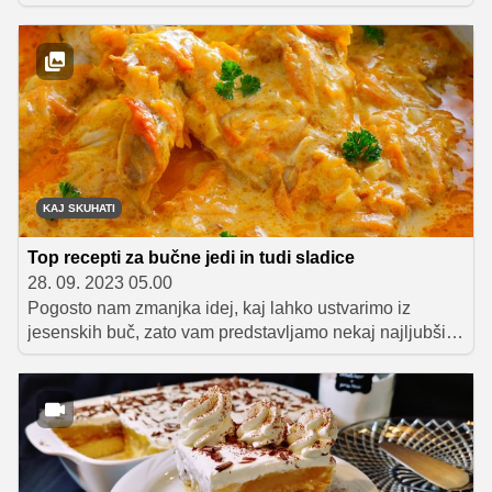
trenutke, ko bi radi spekli nekaj sladkega, za to pa ne bi
radi porabili veliko časa. Na kup smo zbrali 10 odličnih
receptov, s katerimi se lahko sladkate vse dni v letu, saj
so vsa izbrana peciva pripravljena z vloženim sadjem.
KAJ SKUHATI
Top recepti za bučne jedi in tudi sladice
28. 09. 2023 05.00
Pogosto nam zmanjka idej, kaj lahko ustvarimo iz
jesenskih buč, zato vam predstavljamo nekaj najljubših
receptov. Med njimi boste našli tudi nekaj sladkih
predlogov in tudi recept za topel jesenski napitek.