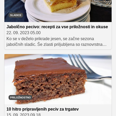
SLADICE
Jabolčno pecivo: recepti za vse priložnosti in okuse
22. 09. 2023 05.00
Ko se v deželo prikrade jesen, se začne sezona
jabolčnih sladic. Še zlasti priljubljena so raznovrstna
peciva z jabolki, katerih priprava ne vzame veliko časa,
sestavine pa imamo navadno tudi že pri roki.
Predstavljamo vam izbor naših najljubših jabolčnih
peciv, s katerimi lahko popestrite jesenske piknike,
trgatev ali pa si jih pripravite za popestritev ob koncu
tedna in si jih privoščite s skodelico najljubšega napitka.
PRILOŽNOSTNO
10 hitro pripravljenih peciv za trgatev
15. 09. 2023 09.18