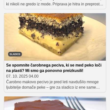
ki nikoli ne gredo iz mode. Priprava je hitra in preprosta,
saj sestavine odmerimo kar z jogurtovim lončkom, maso
vlijemo v pekač in spečemo. Za piko na i pecivo
prelijemo še s čokoladno glazuro, ki poskrbi za bogat
domač okus.
SLADICE
Se spomnite čarobnega peciva, ki se med peko loči
na plasti? Mi smo ga ponovno preizkusili!
07. 10. 2025 04.00
Čarobno makovo pecivo je pred leti navdušilo mnoge
ljubitelje domače peke – gre za sladico iz ene same
mase, ki se med peko razdeli na več plasti. Recept je bil
prava spletna senzacija, zato smo ga ponovno
preizkusili tudi sami. Zelo dobro se obnese kot jesenska
sladica, saj mak s svojim bogatim okusom odlično