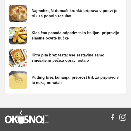
Najmehkejši domači kruhki: priprava v ponvi je
trik za popoln rezultat
Klasična panada odpade: tako Italijani pripravijo
slastne ocvrte bučke
Hitra pita brez testa: vse sestavine samo
zmešate in pečica opravi ostalo
Puding brez kuhanja: preprost trik za pripravo v
le nekaj minutah