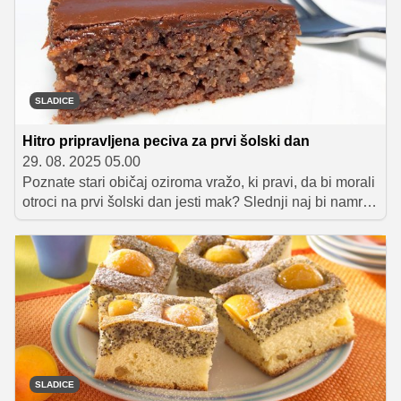
zaokroži celotno pecivo.
SLADICE
Hitro pripravljena peciva za prvi šolski dan
29. 08. 2025 05.00
Poznate stari običaj oziroma vražo, ki pravi, da bi morali
otroci na prvi šolski dan jesti mak? Slednji naj bi namreč
poskrbel, da bodo celo leto pametni in se bodo lažje
učili. Da ga bodo otroci tudi z veseljem pojedli, je
najbolje, da ga dodate kakšnemu dobremu pecivu, s
katerim presenetite vašega šolarja ob prihodu domov. In
ker vemo, da vsi otroci niso ravno pretirani ljubitelji
maka, smo v zbirko sladic, primernih za prvi šolski dan,
poleg makovega peciva dodali tudi še nekaj drugih
odličnih sladic.
SLADICE