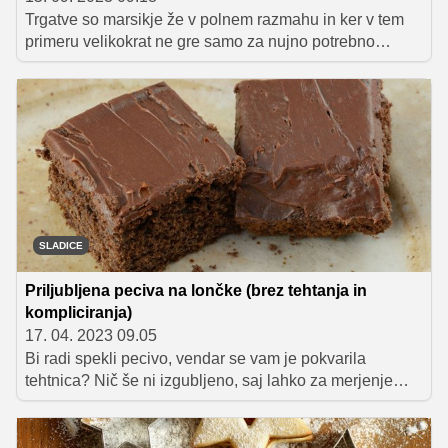
Trgatve so marsikje že v polnem razmahu in ker v tem
primeru velikokrat ne gre samo za nujno potrebno
opravilo, temveč skorajda praznik, kjer se na kupu
zberejo ožji in širši člani družine, sosedje, prijatelji in
znanci, je treba poskrbeti tudi za hrano in pijačo. Poleg
raznoraznih mesnih dobrot in jedi na žlico, na trgatvi
seveda ne smejo manjkati domače sladice.
Tradicionalna je zagotovo potica, v članku pa vam
predstavljamo še 10 okusnih in sočnih peciv, ki se lepo
režejo na kose in so tako hitro narejena, da jih lahko
pripravite tudi v zadnjem hipu.
SLADICE
Priljubljena peciva na lončke (brez tehtanja in
kompliciranja)
17. 04. 2023 09.05
Bi radi spekli pecivo, vendar se vam je pokvarila
tehtnica? Nič še ni izgubljeno, saj lahko za merjenje
sestavin uporabite kar jogurtov lonček ali kavno
skodelico. Izbira sladic, ki jih lahko pripravite z lončki, je
pestra in raznolika, vse od priljubljenega jogurtovega