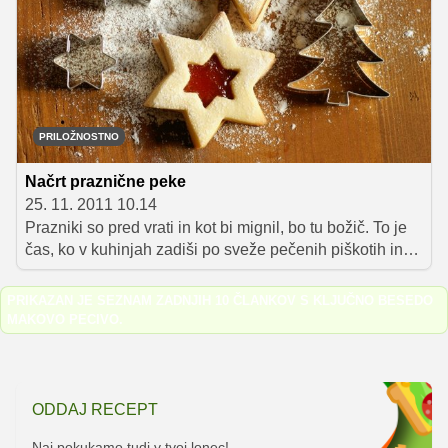
peciva s sadjem do sočnega in hitro pripravljenega
čokoladnega peciva brez jajc.
PRILOŽNOSTNO
Načrt praznične peke
25. 11. 2011 10.14
Prazniki so pred vrati in kot bi mignil, bo tu božič. To je
čas, ko v kuhinjah zadiši po sveže pečenih piškotih in
drugih dobrotah, ki jih navadno pripravimo v izobilju.
Tako poskrbimo, da je v tem čarobnem času na mizi
PRIKAZAN JE SEZNAM ZADNJIH 10 ČLANKOV S KLJUČNO BESEDO
vedno kakšna poslastica, s katero pogostimo svoje
MAKOVO PECIVO
.
najdražje.
ODDAJ RECEPT
Naj pokukamo tudi v tvoj lonec!