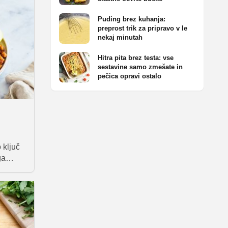
Puding brez kuhanja:
preprost trik za pripravo v le
nekaj minutah
Hitra pita brez testa: vse
sestavine samo zmešate in
pečica opravi ostalo
o
 ključ
ga
čemo v
er so
. Od
orabe
a ter