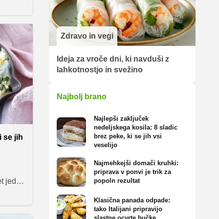
nih
jene v
za dni,
nega in
Zdravo in vegi
Ideja za vroče dni, ki navduši z
lahkotnostjo in svežino
Najbolj brano
Najlepši zaključek
nedeljskega kosila: 8 sladic
brez peke, ki se jih vsi
 se jih
veselijo
Najmehkejši domači kruhki:
o
priprava v ponvi je trik za
t jedi
popoln rezultat
ne brez
Klasična panada odpade:
n in
tako Italijani pripravijo
iko
slastne ocvrte bučke