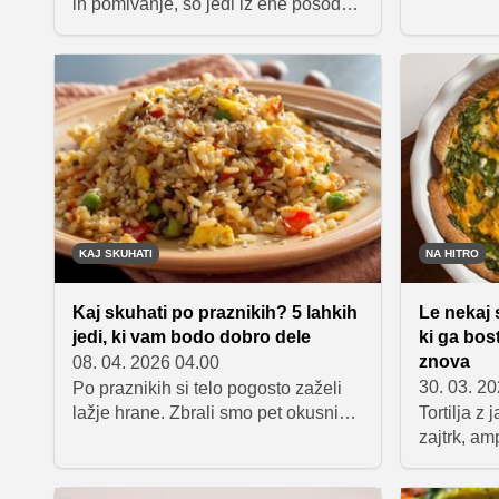
in pomivanje, so jedi iz ene posode
Pripravili
odlična rešitev. Pripravili smo pet
receptov, 
okusnih in nasitnih idej, ki zahtevajo
sveže sez
malo dela, po kuhanju pa vaša
slastnih n
kuhinja tudi ne bo polna nereda.
pekača – 
zelo okus
KAJ SKUHATI
NA HITRO
Kaj skuhati po praznikih? 5 lahkih
Le nekaj s
jedi, ki vam bodo dobro dele
ki ga bost
znova
08. 04. 2026 04.00
30. 03. 2
Po praznikih si telo pogosto zaželi
lažje hrane. Zbrali smo pet okusnih
Tortilja z 
in preprostih pomladnih jedi, ki
zajtrk, am
temeljijo na zelenjavi, so lahkotne, a
hitro kosi
še vedno nasitne.
vzame le 