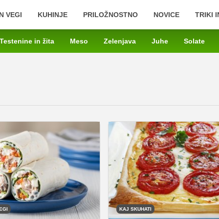
N VEGI
KUHINJE
PRILOŽNOSTNO
NOVICE
TRIKI 
Testenine in žita
Meso
Zelenjava
Juhe
Solate
EGI
KAJ SKUHATI