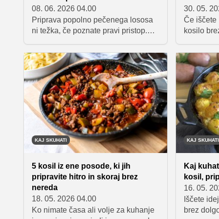
08. 06. 2026 04.00
30. 05. 2
Priprava popolno pečenega lososa
Če iščete
ni težka, če poznate pravi pristop.
kosilo bre
Trik se skriva v uporabi preproste
posode, sm
sestavine, ključen pa je tudi kratek
jedi, ki v
čas peke. Preverite preprost recept,
ljubi kuhat
s katerim bo vsak vaš ribji file ostal
mehak, sočen in poln bogatega
okusa.
KAJ SKUHATI
KAJ SKUHATI
5 kosil iz ene posode, ki jih
Kaj kuhat
pripravite hitro in skoraj brez
kosil, pri
nereda
16. 05. 2
18. 05. 2026 04.00
Iščete ide
Ko nimate časa ali volje za kuhanje
brez dolg