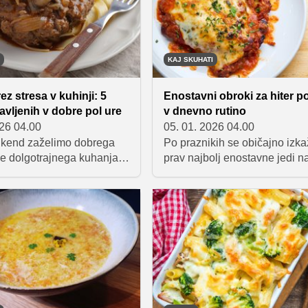
lahkih večerij.
KAJ SKUHATI
ez stresa v kuhinji: 5
Enostavni obroki za hiter p
ravljenih v dobre pol ure
v dnevno rutino
026 04.00
05. 01. 2026 04.00
vikend zaželimo dobrega
Po praznikih se običajno izka
ne dolgotrajnega kuhanja,
prav najbolj enostavne jedi na
n okusni recepti prava
teknejo. Hitre testenine, rižote
zbrali smo pet preverjenih
ali jedi iz pečice so odlična iz
 pripravljene v približno pol
saj ne zahtevajo veliko časa, 
krbijo za polne krožnike
pa omogočajo neskončno
sa – od kremnih omak do
kombinacij. Ključno je, da iz
h domačih okusov.
osnovne sestavine, ki jih im
pogosto že doma, in jih pripr
na čim bolj preprost način.