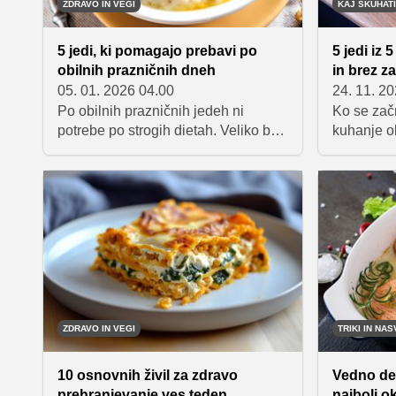
ZDRAVO IN VEGI
KAJ SKUHATI
5 jedi, ki pomagajo prebavi po
5 jedi iz 
obilnih prazničnih dneh
in brez z
05. 01. 2026 04.00
24. 11. 2
Po obilnih prazničnih jedeh ni
Ko se zač
potrebe po strogih dietah. Veliko bolj
kuhanje o
učinkovito je, da posežemo po
preprostih
preprostih, toplih in lahko
velika. Zat
prebavljivih obrokih, ki telesu
ki jih lahk
omogočijo, da se postopoma vrne v
sestavina
ravnovesje. Predstavljamo vam jedi,
postopkov
s katerimi bo prehod v bolj lahkotno
nakupov a
prehrano prijeten in predvsem
Minimalist
prijazen do prebave.
lahko iz n
nastane ne
vas bo reš
ZDRAVO IN VEGI
TRIKI IN NAS
Pripravite
in uživajte
10 osnovnih živil za zdravo
Vedno delu
prehranjevanje ves teden
najbolj o