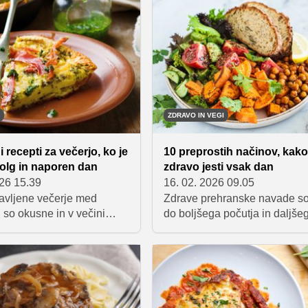
ino dela. Ko jo enkrat
časa za kuhanje.
 bo hitro postala stalnica
ku, ker je preprosto preveč
bi ostala le enkratna ideja.
ZDRAVO IN VEGI
 recepti za večerjo, ko je
10 preprostih načinov, kak
olg in naporen dan
zdravo jesti vsak dan
026 15.39
16. 02. 2026 09.05
ravljene večerje med
Zdrave prehranske navade so
 so okusne in v večini
do boljšega počutja in daljše
udi zdrave.
življenja. Navdih lahko poiš
različnih kulturah po svetu, kj
preproste prehranske prakse
dokazano koristne za zdravje
uravnoteženega zajtrka in up
oljčnega olja do uživanja fižol