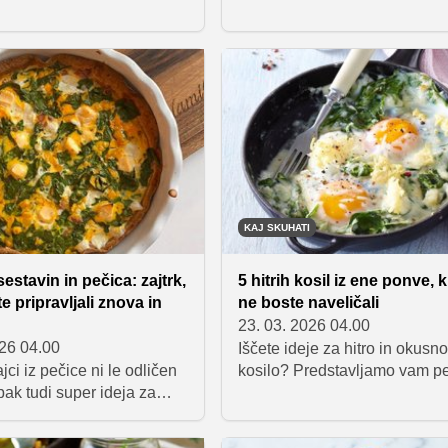
 smo izbor petih odličnih
smo seznam sedmih enostav
kjer glavno vlogo igrajo
pomladnih jedi, ki so pripravl
onske sestavine. Od
30 minutah ali manj. Popolno 
jokov do jedi iz enega
ko želiš nekaj svežega, okus
hitro, enostavno in vedno
brez dolgega kuhanja.
no.
KAJ SKUHATI
estavin in pečica: zajtrk,
5 hitrih kosil iz ene ponve, ki
e pripravljali znova in
ne boste naveličali
23. 03. 2026 04.00
026 04.00
Iščete ideje za hitro in okusn
jajci iz pečice ni le odličen
kosilo? Predstavljamo vam pe
pak tudi super ideja za
iz ene ponve, ki so pripravlje
lo ali večerjo. Priprava vam
zapletov, polne svežih sestavi
nekaj minut, pečica pa
popolne za dni, ko nimate vel