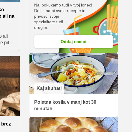
Naj pokukamo tudi v tvoj lonec!
hko
Deli z nami svoje recepte in
 ali na
privošči svoje
specialitete tudi
drugim.
o ali
Oddaj recept
e pite
tnatim
ordnem
e
i smo
 lahko
onudite
Kaj skuhati
Poletna kosila v manj kot 30
minutah
: brez