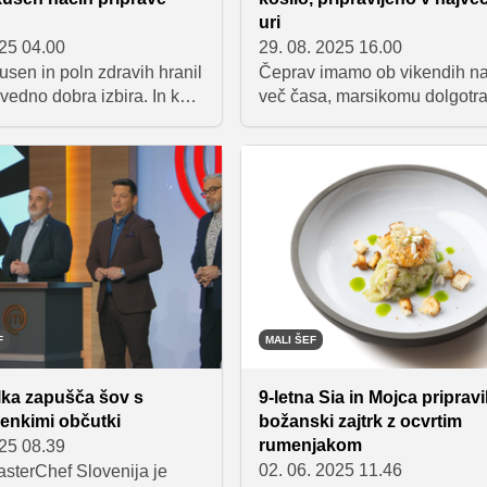
uri
025 04.00
29. 08. 2025 16.00
sen in poln zdravih hranil
Čeprav imamo ob vikendih n
 vedno dobra izbira. In ko
več časa, marsikomu dolgotr
govo pripravo, ta ne rabi
stanje za štedilnikom kjub vs
tena, saj vam v
ravno ljubo opravilo. Namest
ju predstavljamo hiter in
v takih trenutkih odločite za pi
 recept, ki vedno
pa si naročite hrano na dom, 
a uspeh.
bolje, da zavihate rokave in 
kakšno preprosto kosilo. Pri t
pomagajte z našimi predlogi o
receptov, ki so enostavni za
pripravo, končni rezultat pa s
okusni obroki, ki bodo navduš
F
MALI ŠEF
družinske člane.
ka zapušča šov s
9-letna Sia in Mojca pripravil
enkimi občutki
božanski zajtrk z ocvrtim
rumenjakom
025 08.39
02. 06. 2025 11.46
sterChef Slovenija je