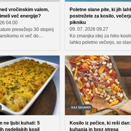
 med vročinskim valom,
Poletne slane pite, ki jih la
meli več energije?
postrežete za kosilo, večerjo
pikniku
026 04.00
09. 07. 2026 09.27
ature presežejo 30 stopinj
marsikomu ni več do
Ko zmanjka idej za hitro kosil
ežkih kosil ali vroče
lahko poletno večerjo, so slan
čeprav nas v takih dneh
odlična izbira. S kupljenim lis
emami, da bi živeli le od
testom so pripravljene v rek
 lubenice in ledene kave,
času, okusne pa so tako svež
buje nekoliko več kot samo
pečene kot tudi hladne. Zbral
pet preprostih receptov, ki jih
pripravite tudi za piknik ali p
gostom na vrtni zabavi.
KAJ SKUHATI
 ne ljubi kuhati: 5
Kosilo iz pečice, ki reši dan
h nedeljskih kosil
kuhanja in brez stresa