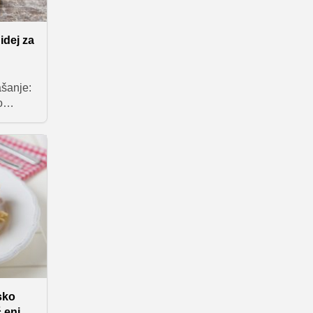
 idej za
ašanje:
o
ejše,
idejami
stavne
z
in
asa.
sko
č eni