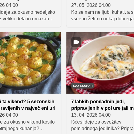
026 04.00
27. 05. 2026 04.00
 ideje za okusno nedeljsko
Ko se nam ne ljubi kuhati, a s
z veliko dela in umazane
vseeno želimo nekaj dobrega
o pripravili pet preprostih
domačega in toplega, je peči
as bodo rešile, ko se vam ne
najboljši zaveznik. Takrat pri
i.
ideja za preprosto "vse na e
pekaču" kosilo, ki ne zahteva
dela, a ponudi poln okus in
zadovoljstvo.
KAJ SKUHATI
i ta vikend? 5 sezonskih
7 lahkih pomladnih jedi,
pravljenih v največ eni uri
pripravljenih v pol ure (ali m
026 04.00
13. 04. 2026 04.00
je za okusno vikend kosilo
Iščeš ideje za osvežitev
otrajnega kuhanja?
pomladnega jedilnika? Priprav