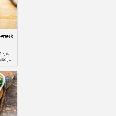
ovratek
že, da
jbolj
, juhe
bira,
hkrati
beremo
amo
avimo