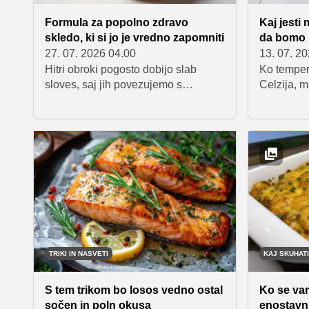
Formula za popolno zdravo
Kaj jesti
skledo, ki si jo je vredno zapomniti
da bomo i
27. 07. 2026 04.00
13. 07. 2
Hitri obroki pogosto dobijo slab
Ko temper
sloves, saj jih povezujemo s
Celzija, 
pripravljeno hrano ali jedmi, ki jim
kuhanja, t
manjka svežine. A ni nujno, da je
pečice. A 
tako. Ena najbolj preprostih, okusnih
pogosto pr
in uravnoteženih rešitev je zdrava
sladoleda,
skleda. Gre za obrok, ki združuje
telo potre
kakovostne sestavine, veliko
to.
zelenjave, beljakovine in preliv, ki
vse skupaj poveže v harmonično
celoto.
TRIKI IN NASVETI
KAJ SKUHATI
S tem trikom bo losos vedno ostal
Ko se vam
sočen in poln okusa
enostavni