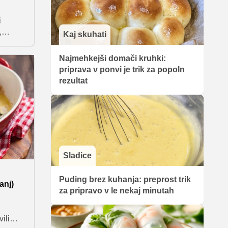
i
,
Kaj skuhati
ca naš
de prav
Najmehkejši domači kruhki:
nem
priprava v ponvi je trik za popoln
 veliko
rezultat
Sladice
Puding brez kuhanja: preprost trik
anj)
za pripravo v le nekaj minutah
ili