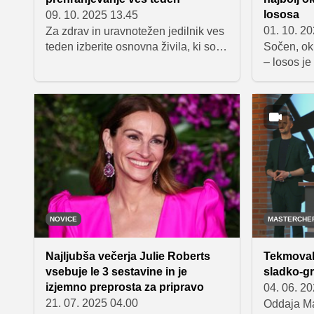
lososa
09. 10. 2025 13.45
01. 10. 2
Za zdrav in uravnotežen jedilnik ves
teden izberite osnovna živila, ki so
Sočen, oku
bogata s hranili in preprosta za
– losos je
uporabo. Kvinoja, polnozrnate
gre za nje
testenine, sladki krompir in ovseni
biti zaple
kosmiči so odlična osnova za
nadaljevan
obroke, medtem ko piščančje prsi,
enostaven
čičerika, leča in tofu priskrbijo
zagotavlj
kakovostne beljakovine. Dodajte še
z zdravimi maščobami bogat
prekajen losos, špinačo za barvitost
ter jabolka za svežino in zdrav
prigrizek, da bo vaša prehrana
NOVICE
MASTERCHE
raznolika in hranljiva.
Najljubša večerja Julie Roberts
Tekmoval
vsebuje le 3 sestavine in je
sladko-gr
izjemno preprosta za pripravo
04. 06. 2
21. 07. 2025 04.00
Oddaja Ma