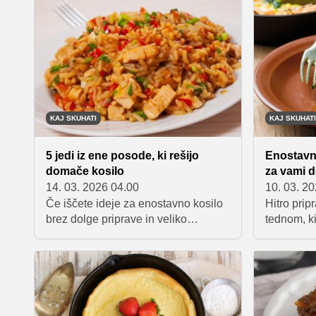
opravi več
poskusite,
na jedilni
dobra, da 
KAJ SKUHATI
KAJ SKUHATI
5 jedi iz ene posode, ki rešijo
Enostavni
domače kosilo
za vami d
14. 03. 2026 04.00
10. 03. 2
Če iščete ideje za enostavno kosilo
Hitro prip
brez dolge priprave in veliko
tednom, ki
pomivanja, so jedi iz ene posode
primerov t
odlična rešitev. Zbrali smo pet
preprostih receptov, pri katerih vse
pripravite v eni ponvi, pekaču ali
posodi, rezultat pa je okusno in
nasitno kosilo.