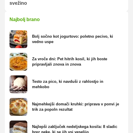
svežino
Najbolj brano
Bolj sočno kot jogurtovo: poletno pecivo, ki
vedno uspe
Za vroče dni: Pet hitrih kosil, ki jih boste
pripravljali znova in znova
Testo za pico, ki navduši z rahlostjo in
mehkobo
Najmehkejši domači kruhki: priprava v ponvi je
trik za popoln rezultat
Najlepši zaključek nedeljskega kosila: 8 sladic
brez peke, ki se jih vsi veselijo