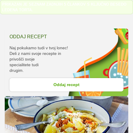
PRIKAZAN JE SEZNAM ZADNJIH 5 ČLANKOV S KLJUČNO BESEDO
LEDENA TORTA
.
ODDAJ RECEPT
Naj pokukamo tudi v tvoj lonec!
Deli z nami svoje recepte in
privošči svoje
specialitete tudi
drugim.
Oddaj recept