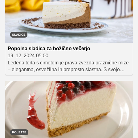
toplino tradicije.
SLADICE
Popolna sladica za božično večerjo
19. 12. 2024 05.00
Ledena torta s cimetom je prava zvezda praznične mize
– elegantna, osvežilna in preprosto slastna. S svojo
prefinjeno kombinacijo okusov je popolna izbira za
zaključek božične večerje ali sladko razvajanje na
silvestrovo. Čeprav njena priprava zahteva nekaj več
časa in natančnosti, bo končni rezultat navdušil vse
zbrane ob praznični mizi.
POLETJE