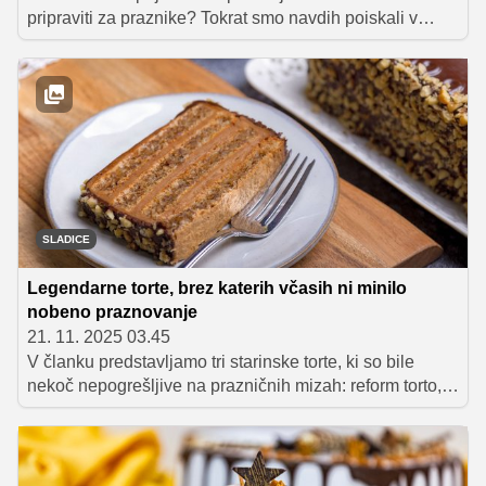
pripraviti za praznike? Tokrat smo navdih poiskali v
horoskopu, saj zvezde pravijo, da ima vsak znak svoj
idealen božični posladek takšen, ki se ujema z njegovim
značajem, tempom in kulinaričnimi navadami. Preverite,
kaj vam letos narekuje horoskop in katera praznična
sladica najbolj ustreza vašemu okusu.
SLADICE
Legendarne torte, brez katerih včasih ni minilo
nobeno praznovanje
21. 11. 2025 03.45
V članku predstavljamo tri starinske torte, ki so bile
nekoč nepogrešljive na prazničnih mizah: reform torto,
srnin hrbet in ledeno torto. To so sladice, ki združujejo
bogate okuse, preproste sestavine in čar domače peke.
Recepti, ki so se prenašali iz generacije v generacijo, še
danes navdušujejo s svojo brezčasno eleganco in