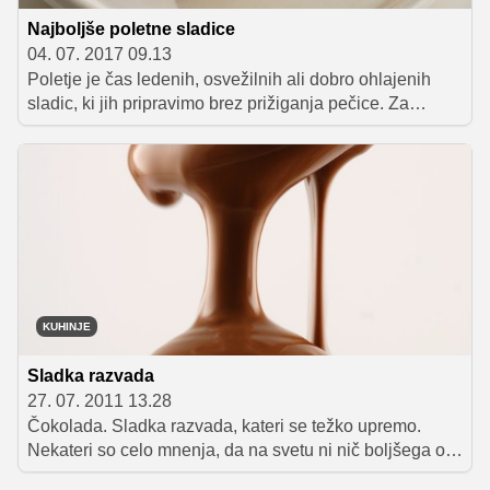
Najboljše poletne sladice
04. 07. 2017 09.13
Poletje je čas ledenih, osvežilnih ali dobro ohlajenih
sladic, ki jih pripravimo brez prižiganja pečice. Za
pripravo slastnih dobrot potrebujemo samo nekaj časa,
hladilnik ali zamrzovalnik in seveda nekaj dobrih
receptov.
KUHINJE
Sladka razvada
27. 07. 2011 13.28
Čokolada. Sladka razvada, kateri se težko upremo.
Nekateri so celo mnenja, da na svetu ni nič boljšega od
čokolade!