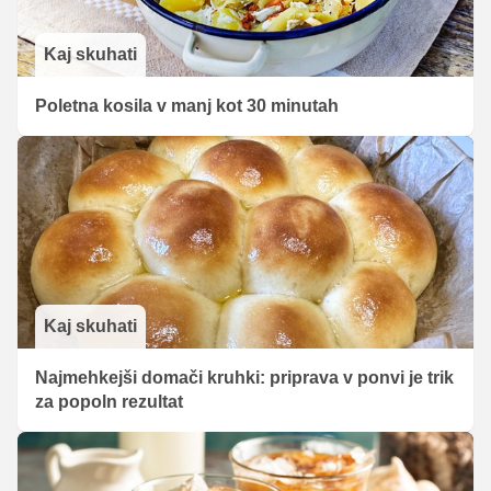
Kaj skuhati
Poletna kosila v manj kot 30 minutah
Kaj skuhati
Najmehkejši domači kruhki: priprava v ponvi je trik
za popoln rezultat