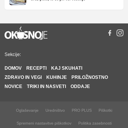
Sekcije:
DOMOV
RECEPTI
KAJ SKUHATI
ZDRAVO IN VEGI
KUHINJE
PRILOŽNOSTNO
NOVICE
TRIKI IN NASVETI
ODDAJE
Oglaševanje
Uredništvo
PRO PLUS
Piškotki
Spremeni nastavitve piškotkov
Politika zasebnosti