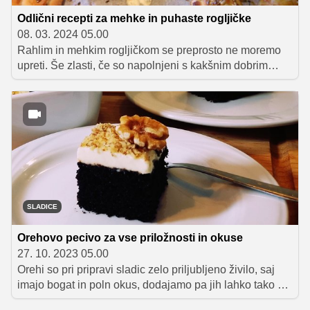
Odlični recepti za mehke in puhaste rogljičke
08. 03. 2024 05.00
Rahlim in mehkim rogljičkom se preprosto ne moremo
upreti. Še zlasti, če so napolnjeni s kakšnim dobrim
nadevom, kot sta na primer domača marmelada in
čokoladni namaz, ali pa kombinacija šunke in sira v
primeru slanih rogljičkov. Receptov za pripravo domačih
rogljičkov je veliko, mi vam ponujamo naših sedem
najljubših.
SLADICE
Orehovo pecivo za vse priložnosti in okuse
27. 10. 2023 05.00
Orehi so pri pripravi sladic zelo priljubljeno živilo, saj
imajo bogat in poln okus, dodajamo pa jih lahko tako v
biskvit kot tudi v kremo. Za vse, ki prisegate na dobro