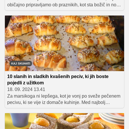
običajno pripravljamo ob praznikih, kot sta božič in novo
leto. Dobro je poznati nekaj trikov in nasvetov, z
upoštevanjem katerih bo vaše kvašeno pecivo vedno
uspelo!
KAJ SKUHATI
10 slanih in sladkih kvašenih peciv, ki jih boste
pojedli z užitkom
18. 09. 2024 13.41
Za marsikoga ni lepšega, kot je vonj po sveže pečenem
pecivu, ki se vije iz domače kuhinje. Med najbolj
priljubljenimi dobrotami, ki jih še zlasti radi pripravljamo
za vikend, ko se zunanje temperature nekoliko znižajo,
so raznorazne kvašene dobrote. Slana in sladka peciva
lahko pripravimo tudi za praznovanja in zabave,