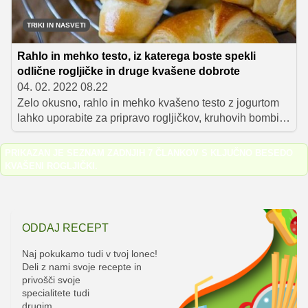
poznate?
TRIKI IN NASVETI
Rahlo in mehko testo, iz katerega boste spekli
odlične rogljičke in druge kvašene dobrote
04. 02. 2022 08.22
Zelo okusno, rahlo in mehko kvašeno testo z jogurtom
lahko uporabite za pripravo rogljičkov, kruhovih bombic
in hrenovk v testu, iz njega pa lahko spletete tudi
pletenice.
PRIKAZAN JE SEZNAM ZADNJIH 7 ČLANKOV S KLJUČNO BESEDO
KVAŠENI ROGLJIČKI
.
ODDAJ RECEPT
Naj pokukamo tudi v tvoj lonec!
Deli z nami svoje recepte in
privošči svoje
specialitete tudi
drugim.