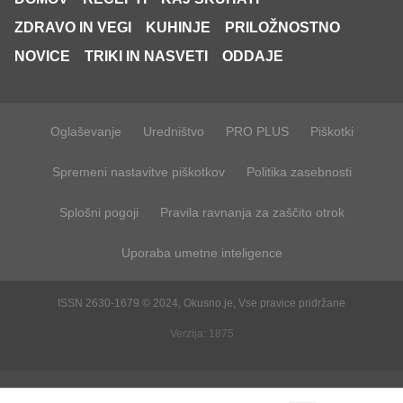
ZDRAVO IN VEGI
KUHINJE
PRILOŽNOSTNO
NOVICE
TRIKI IN NASVETI
ODDAJE
Oglaševanje
Uredništvo
PRO PLUS
Piškotki
Spremeni nastavitve piškotkov
Politika zasebnosti
Splošni pogoji
Pravila ravnanja za zaščito otrok
Uporaba umetne inteligence
ISSN 2630-1679 © 2024, Okusno.je, Vse pravice pridržane
Verzija: 1875