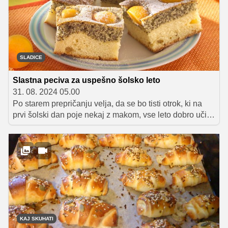
zagotovo pa so najboljša, ko so še topla, postrežena s
skodelico najljubšega napitka. Kvašene dobrote vedno
izrstno teknejo, njihova največja pomanjkljivost je zgolj
ta, da jih prehitro zmanjka.
SLADICE
Slastna peciva za uspešno šolsko leto
31. 08. 2024 05.00
Po starem prepričanju velja, da se bo tisti otrok, ki na
prvi šolski dan poje nekaj z makom, vse leto dobro učil.
Da bodo otroci mak tudi tudi z veseljem pojedli, je
najbolje, da ga 'skrijete' v kakšno dobro pecivo, s
katerim boste vašega šolarja presenetili ob prihodu
domov.
KAJ SKUHATI