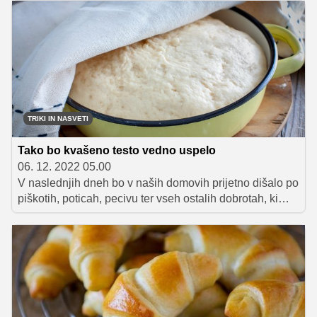
domače orehovo pecivo, smo pripravili seznam naših
najljubših receptov. Od hitrega orehovega peciva na
lončke z maskarponejevo kremo do rahlih in mehkih
kvašenih orehovih polžkov. Za vsak okus in priložnost
se najde nekaj dobrega, zato hitro preletite spodnji
seznam in si izberite najljubši recept.
TRIKI IN NASVETI
Tako bo kvašeno testo vedno uspelo
06. 12. 2022 05.00
V naslednjih dneh bo v naših domovih prijetno dišalo po
piškotih, poticah, pecivu ter vseh ostalih dobrotah, ki
pritičejo prazničnemu času. Popolna priložnost torej, da
preizkusimo kakšen nov recept in na zalogo napečemo
vse najljubše dobrote celotne družine. Sliši se kot
popoln načrt, a kot pri vsaki stvari v življenju gre lahko
tudi pri peki hitro kaj narobe. Še posebej občutljivo je
denimo kvašeno testo, pri pripravi katerega je treba
poznati in upoštevati nekaj ključnih zakonitosti. Jih