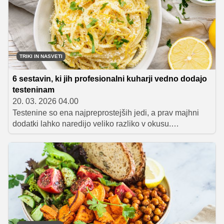
TRIKI IN NASVETI
6 sestavin, ki jih profesionalni kuharji vedno dodajo
testeninam
20. 03. 2026 04.00
Testenine so ena najpreprostejših jedi, a prav majhni
dodatki lahko naredijo veliko razliko v okusu.
Profesionalni kuharji pogosto uporabljajo nekaj
preprostih sestavin, s katerimi tudi najbolj osnoven
krožnik 'pašte' spremenijo v aromatično in uravnoteženo
jed.