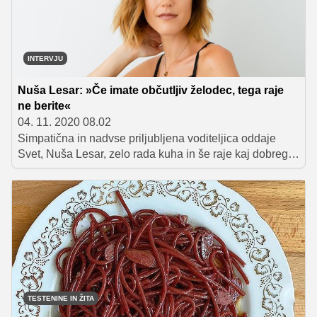
INTERVJU
Nuša Lesar: »Če imate občutljiv želodec, tega raje
ne berite«
04. 11. 2020 08.02
Simpatična in nadvse priljubljena voditeljica oddaje
Svet, Nuša Lesar, zelo rada kuha in še raje kaj dobrega
poje. Prednost daje predvsem domačim dobrotam, od
katerih zna pripraviti vse, kar obožuje, od pečenk do
ocvirkov.
TESTENINE IN ŽITA