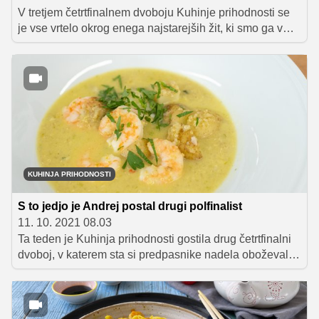
V tretjem četrtfinalnem dvoboju Kuhinje prihodnosti se
je vse vrtelo okrog enega najstarejših žit, ki smo ga v
preteklih desetletjih skoraj povsem pozabili, a na srečo
sedaj v kulinariki ponovno pridobiva na veljavi. Gre za
proso, ki sta ga tako Anže Kuplenik, kot tudi Maša
Trubačev v svoji glavni jedi vključila na zelo zanimiv
način. Žiranti so imeli težko nalogo, a so se na koncu
odločili, da gre zmaga v roke ... – preverite v
videoprispevku!
KUHINJA PRIHODNOSTI
S to jedjo je Andrej postal drugi polfinalist
11. 10. 2021 08.03
Ta teden je Kuhinja prihodnosti gostila drug četrtfinalni
dvoboj, v katerem sta si predpasnike nadela oboževalka
sladic Ana Potočnik in oboževalec začimb ter zelišč
Andrej Vindiš. Pripraviti sta morala okusno, brezmesno
glavno jed, pri tem pa uporabiti živilo prihodnosti
kvinojo. Ob tem se jima je seveda odšteval tudi čas: na