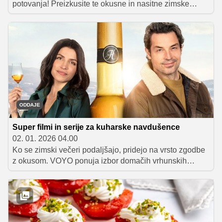
potovanja! Preizkusite te okusne in nasitne zimske
specialitete iz držav, ki žarijo na olimpijskih igrah. Od
domače goveje juhe do inovativnih kombinacij, te jedi
bodo popestrile vaše zimsko druženje.
ODDAJE
Super filmi in serije za kuharske navdušence
02. 01. 2026 04.00
Ko se zimski večeri podaljšajo, pridejo na vrsto zgodbe
z okusom. VOYO ponuja izbor domačih vrhunskih
kulinaričnih oddaj in priljubljenih tujih filmov, ki
navdihujejo, zabavajo in ogrejejo. Spodaj smo pripravili
izbor, ki ga ljubitelji kulinarike ne smejo spregledati.