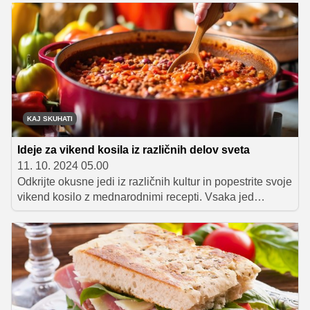
nekaterih primerih bo na mizi tudi v manj kot 20 minutah!
KAJ SKUHATI
Ideje za vikend kosila iz različnih delov sveta
11. 10. 2024 05.00
Odkrijte okusne jedi iz različnih kultur in popestrite svoje
vikend kosilo z mednarodnimi recepti. Vsaka jed
prinaša edinstven okus in zgodbo, ki vas bo popeljala
na kulinarično potovanje. Tukaj je sedem receptov, ki jih
morate preizkusiti!