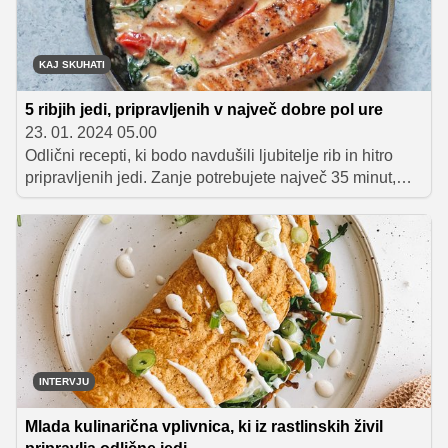
KAJ SKUHATI
5 ribjih jedi, pripravljenih v največ dobre pol ure
23. 01. 2024 05.00
Odlični recepti, ki bodo navdušili ljubitelje rib in hitro
pripravljenih jedi. Zanje potrebujete največ 35 minut,
primerni pa so za vse dni v tednu.
INTERVJU
Mlada kulinarična vplivnica, ki iz rastlinskih živil