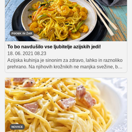
voljo sta namreč imela zgolj 45 minut. Jima je uspelo?
Kateri je bolj navdušil žirante? Preverite v
videoposnetku!
PIKNIK IN ŽAR
To bo navdušilo vse ljubitelje azijskih jedi!
18. 06. 2021 08.23
Azijska kuhinja je sinonim za zdravo, lahko in raznoliko
prehrano. Na njihovih krožnikih ne manjka svežine, barv
in omamno dišečih začimb, ki poskrbijo za harmonijo
okusov. Večina receptov ne zahteva pretiranega
kuharskega znanja, poleg tega lahko veliko jedi
pripravimo tudi vnaprej, kar je naravnost odlično za
družabna srečanja, ki jih v vročih poletnih dneh ne
manjka. Kaj ko bi letos torej namesto klasičnega piknika
gostom na domači zabavi pričarali azijski kulinarični
spektakel?
NOVICE