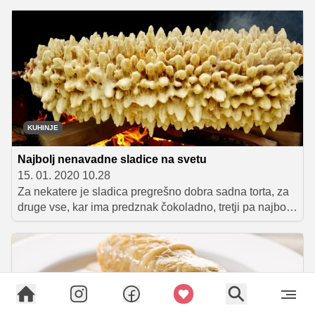
Tekmovalce bodo ocenile največje mednarodne in
domače kulinarične zvezde, pridružil se jim bo tudi
valižanski princ Charles, izzvani pa bodo, da ustvarijo
okusne avstralske jedi.
KUHINJE
Najbolj nenavadne sladice na svetu
15. 01. 2020 10.28
Za nekatere je sladica pregrešno dobra sadna torta, za
druge vse, kar ima predznak čokoladno, tretji pa najbolj
uživajo v piškotih. No, vsaj tako je pri nas. V nekaterih
državah sladica ne predstavlja ravno tega, kar si mi
predstavljamo pod tem imenom, kar pa seveda ne
pomeni, da ni dobro. Če ste obiskali vsaj kakšen bolj
eksotičen del sveta, ste na katero od naštetih morda že
naleteli.