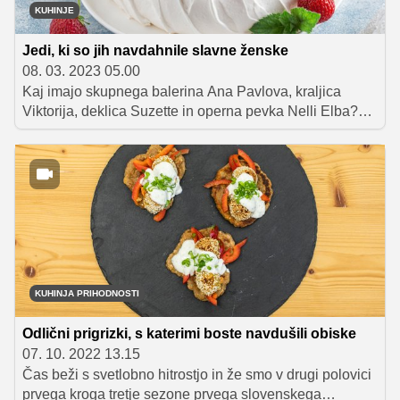
KUHINJE
Jedi, ki so jih navdahnile slavne ženske
08. 03. 2023 05.00
Kaj imajo skupnega balerina Ana Pavlova, kraljica
Viktorija, deklica Suzette in operna pevka Nelli Elba?
Odgovor se skriva v pregrešnih sladicah, ki so postale
tako priljubljene, da jih še danes najdemo na številnih
jedilnih listih širom po svetu. Omenjene ženske so
namreč zaradi svojega položaja, slave ali čistega
naključja dale ime sladicam, za katere ste zagotovo
slišali tudi sami. In ker 8. marca obeležujemo
mednarodni dan žensk, je prav, da izpostavimo njihove
zanimive zgodbe.
KUHINJA PRIHODNOSTI
Odlični prigrizki, s katerimi boste navdušili obiske
07. 10. 2022 13.15
Čas beži s svetlobno hitrostjo in že smo v drugi polovici
prvega kroga tretje sezone prvega slovenskega