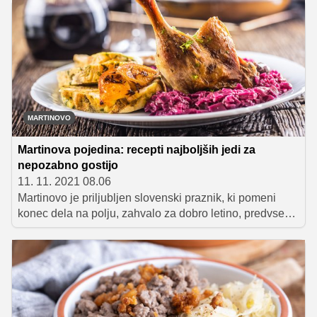
le-ta v originalnem receptu ne uporablja, omaka pa je
kljub temu neverjetno okusna, kremasta in svilena.
Poglejte si, kako se pravilno pripravijo testenine
carbonara in v čem je skrivnost kremaste in svilene
omake.
MARTINOVO
Martinova pojedina: recepti najboljših jedi za
nepozabno gostijo
11. 11. 2021 08.06
Martinovo je priljubljen slovenski praznik, ki pomeni
konec dela na polju, zahvalo za dobro letino, predvsem
pa je povezan z degustiranjem in slavljenjem novega
vina. In kot se za vsak pravi praznik spodobi, tudi
praznovanje martinovega spremljajo določene jedi.