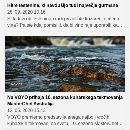
Hitre testenine, ki navdušijo tudi največje gurmane
28. 09. 2020 10.16
Si tudi vi ob testeninah radi privoščite kozarec rdečega
vina? Pa ste kdaj pomislili, da bi vino raje uporabili kar
za pripravo okusne omake? Predstavljamo vam recept
za slastne 'pijane testenine', ki vas bodo navdušite tako
s hitro pripravo, kot tudi s čudovito barvo in odličnim
okusom.
NOVICE
Na VOYO prihaja 10. sezona kuharskega tekmovanja
MasterChef Avstralija
12. 05. 2020 15.43
VOYO premierno predstavlja enega najbolj vročih
kuharskih tekmovanj na svetu, 10. sezono MasterChef
Avstralija, ki obljublja številna presenečenja.