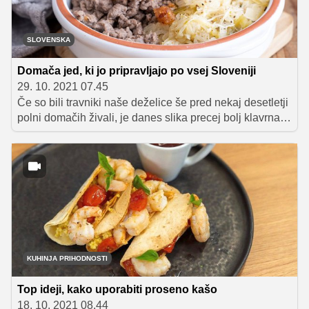
SLOVENSKA
Domača jed, ki jo pripravljajo po vsej Sloveniji
29. 10. 2021 07.45
Če so bili travniki naše deželice še pred nekaj desetletji
polni domačih živali, je danes slika precej bolj klavrna.
Med vožnjo lahko le še tu in tam vidimo kakšno majhno
čredo krav, konjev ali drobnice, vse več travnatih površin
pa prerašča grmovje. A ko obiščemo raj pod Grintovci,
se podoba sodobnega sveta povsem spremeni. Na
čudovitem travniku ob starodavnem jesenskem
drevoredu namreč naletimo na cingljanje zvoncev živali,
ki se prosto pasejo na prostranih pašnikih. In to niso
običajne živali, temveč take, ki si zaslužijo prav
posebno pozornost in spoštovanje. Preverite, zakaj!
KUHINJA PRIHODNOSTI
Top ideji, kako uporabiti proseno kašo
18. 10. 2021 08.44