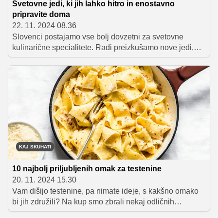
Svetovne jedi, ki jih lahko hitro in enostavno
pripravite doma
22. 11. 2024 08.36
Slovenci postajamo vse bolj dovzetni za svetovne
kulinarične specialitete. Radi preizkušamo nove jedi,
spoznavamo okuse sveta ter si na ta način bogatimo
kuharsko znanje, pa tudi svoj jedilnik. Katere svetovne
uspešnice se največrat znajdejo na naših mizah?
KAJ SKUHATI
10 najbolj priljubljenih omak za testenine
20. 11. 2024 15.30
Vam dišijo testenine, pa nimate ideje, s kakšno omako
bi jih združili? Na kup smo zbrali nekaj odličnih
predlogov, s katerimi bo kosilo zagotovo odlično. V