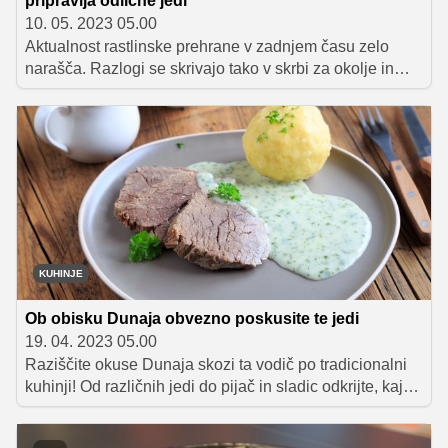
pripravlja odlične jedi
10. 05. 2023 05.00
Aktualnost rastlinske prehrane v zadnjem času zelo
narašča. Razlogi se skrivajo tako v skrbi za okolje in
sočutju do živali kot tudi v številnih zdravstvenih koristih,
ki jih tovrstno prehranjevanje prinaša. In če mislite, da je
rastlinsko prehranjevanje monotono in enolično, se
pošteno motite! V to je prepričana tudi dietetičarka Tjaša
Ribič, ki je v želji, da rastlinsko prehrano približa
večjemu številu ljudi, pred leti začela z objavljanjem
svojih receptov na Instagramovem profilu. "Trudim se,
da so moji recepti raznoliki, v večini tudi polnovredni in
uravnoteženi, predvsem pa zelo okusni," pravi mlada
KUHINJE
kulinarična vplivnica. Nekaj njenih odličnih receptov
bomo v prihodnjih mesecih objavili tudi na portalu
Ob obisku Dunaja obvezno poskusite te jedi
Okusno.je.
19. 04. 2023 05.00
Raziščite okuse Dunaja skozi ta vodič po tradicionalni
kuhinji! Od različnih jedi do pijač in sladic odkrijte, kaj
dela to priljubljeno evropsko mesto posebno.