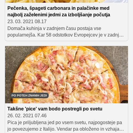
Pečenka, špageti carbonara in palačinke med
najbolj zaželenimi jedmi za izboljšanje počutja
23. 03. 2021 08.17
Domača kuhinja v zadnjem času postaja vse
popularnejša. Kar 58 odstotkov Evropejcev je v zadnjem
letu izboljšalo svoje kuharske veščine, kaže pa se tudi
velik interes oziroma želja po bolj zdravem načinu
življenja. Gospodinjstva so znova vzpostavila vezi s
pomočjo kuhanja in obedovanja, med najbolj
priljubljenimi jedmi za izboljšanje razpoloženja pa še
vedno ostajajo družinske klasike, kot so pečenka,
mesne kroglice, palačinke in špageti.
PO POTEH ZNANIH JEDI
Takšne 'pice' vam bodo postregli po svetu
26. 02. 2021 07.46
Pica je priljubljena jed po vsem svetu, najpogosteje pa
jo povezujemo z Italijo. Vendar pa obloženo in vzhajano