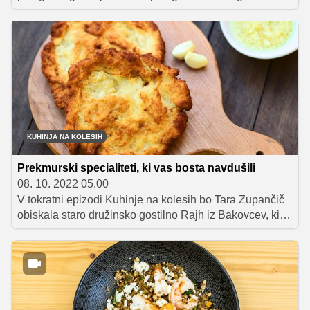
spletnega kuharskega tekmovanja Kuhinja prihodnosti.
Tekmovalca, ki sta si kot tretja nadela predpasnika in se
pomerila v pripravi zanimive brezmesne jedi, sta Evita
Antončič in Jure Galičič. Tudi onadva sta morala pri kuhi
uporabiti dve živili prihodnosti, in sicer piro ter
sezamova semena, na voljo pa sta imela pičle pol ure.
Kaj sta pripravila in ali jima je uspelo navdušiti žirante,
pa si oglejte v videu.
KUHINJA NA KOLESIH
Prekmurski specialiteti, ki vas bosta navdušili
08. 10. 2022 05.00
V tokratni epizodi Kuhinje na kolesih bo Tara Zupančič
obiskala staro družinsko gostilno Rajh iz Bakovcev, ki
že dolgo razvaja ljubitelje dobre hrane in tradicionalnih
prekmurskih jedi. Leon Pintarič, ki kot že kar peta
generacija nadaljuje družinsko tradicijo z vodenjem
gostilne Rajh, bo Tari pokazal, kako se pripravi Rajhov
langaš in pa prekmurski esihflajš. Recepta obeh jedi
vam razkrivamo v nadaljevanju.