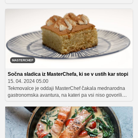
kulinarično potovanje okoli sveta. Ustvarjali so indijske,
mehiške in angleške specialitete, sodnike pa so najbolj
prepričale prve.
MASTERCHEF
Sočna sladica iz MasterChefa, ki se v ustih kar stopi
15. 04. 2024 05.00
Tekmovalce je oddaji MasterChef čakala mednarodna
gastronomska avantura, na kateri pa vsi niso govorili
istega jezika.