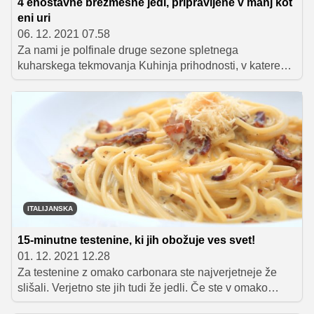
4 enostavne brezmesne jedi, pripravljene v manj kot
eni uri
06. 12. 2021 07.58
Za nami je polfinale druge sezone spletnega
kuharskega tekmovanja Kuhinja prihodnosti, v katerem
so se za vstop v finalno etapo bitke za naziv Kuhar
prihodnosti 2021 borili štirje izjemni ljubiteljski kuharji:
Kaja Balentič, Žan Bukovnik, Anže Kuplenik in Andrej
Vindiš. Osvežimo si spomin na njihove polfinalne
dogodivščine in izvrstne kulinarične kreacije, ki so jih
pripravili!
ITALIJANSKA
15-minutne testenine, ki jih obožuje ves svet!
01. 12. 2021 12.28
Za testenine z omako carbonara ste najverjetneje že
slišali. Verjetno ste jih tudi že jedli. Če ste v omako
dodali tudi smetano, ste naredili veliko napako, saj se