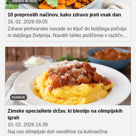
ZDRAVO IN VEGI
10 preprostih načinov, kako zdravo jesti vsak dan
16. 02. 2026 09.05
Zdrave prehranske navade so ključ do boljšega počutja
in daljšega življenja. Navdih lahko poiščemo v različnih
kulturah po svetu, kjer so preproste prehranske prakse
dokazano koristne za zdravje. Od uravnoteženega
zajtrka in uporabe oljčnega olja do uživanja fižola ter
lahkih večerij.
KUHINJE
Zimske specialitete držav, ki blestijo na olimpijskih
igrah
10. 02. 2026 14.39
Naj vas olimpijski duh navdihne za kulinarična