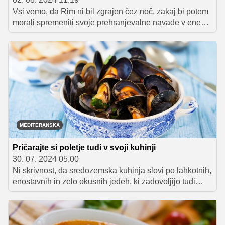
Vsi vemo, da Rim ni bil zgrajen čez noč, zakaj bi potem
morali spremeniti svoje prehranjevalne navade v enem
dnevu? Za vas smo izbrskali pet trikov, ki vam bodo
pomagali pri postopnem spreminjanju prehranjevalnih
in kuharskih navad.
MEDITERANSKA
Pričarajte si poletje tudi v svoji kuhinji
30. 07. 2024 05.00
Ni skrivnost, da sredozemska kuhinja slovi po lahkotnih,
enostavnih in zelo okusnih jedeh, ki zadovoljijo tudi
najbolj zahtevne sladokusce. Pričarajte si sredozemski
utrip v domači kuhinji in si s tem podaljšajte počitniško
vzdušje.