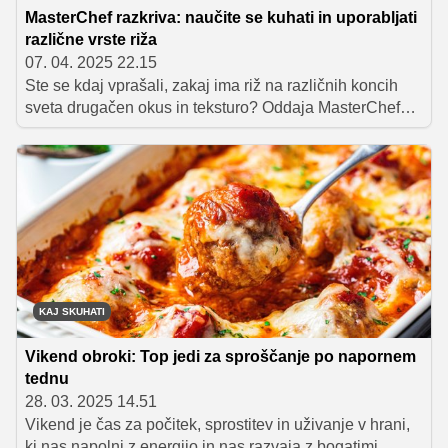
MasterChef razkriva: naučite se kuhati in uporabljati
različne vrste riža
07. 04. 2025 22.15
Ste se kdaj vprašali, zakaj ima riž na različnih koncih
sveta drugačen okus in teksturo? Oddaja MasterChef
Slovenija nas je popeljala v raziskovanje pestrega sveta
rižev in nam predstavila različne vrste riža – od
klasičnih, kot sta Sant Andrea in integralni riž, do bolj
eksotičnih, kot je divji riž. Tekmovalci so v skupinskih
izzivih pripravljali svoje jedi in morali dokazati, da
obvladajo vse osnove priprave riža.
KAJ SKUHATI
Vikend obroki: Top jedi za sproščanje po napornem
tednu
28. 03. 2025 14.51
Vikend je čas za počitek, sprostitev in uživanje v hrani,
ki nas napolni z energijo in nas razvaja z bogatimi