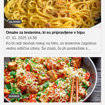
NA HITRO
Omake za testenine, ki so pripravljene v hipu
07. 01. 2025 14.58
Ko bi radi skuhali nekaj na hitro, so testenine zagotovo
vedno odlična izbira. Še zlasti, če jih postrežete s
kakšno hitro pripravljeno omako. Predstavljamo vam tri
odlične recepte, s katerimi bodo okusne testenine na
vaši mizi v manj kot pol ure!
KUHINJE