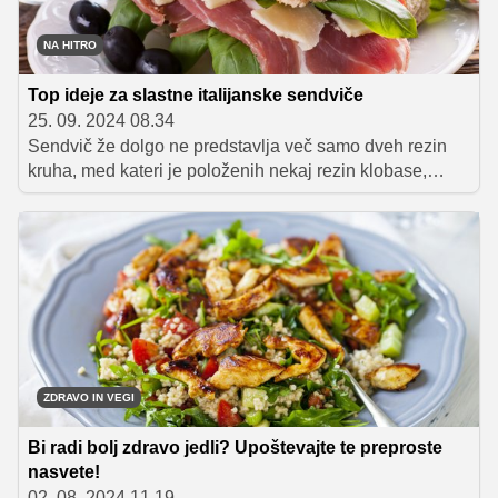
NA HITRO
Top ideje za slastne italijanske sendviče
25. 09. 2024 08.34
Sendvič že dolgo ne predstavlja več samo dveh rezin
kruha, med kateri je položenih nekaj rezin klobase,
salame in sira, zato vam ponujamo nekaj idej za
pripravo sendvičev iz različnih kuhinj sveta.
ZDRAVO IN VEGI
Bi radi bolj zdravo jedli? Upoštevajte te preproste
nasvete!
02. 08. 2024 11.19