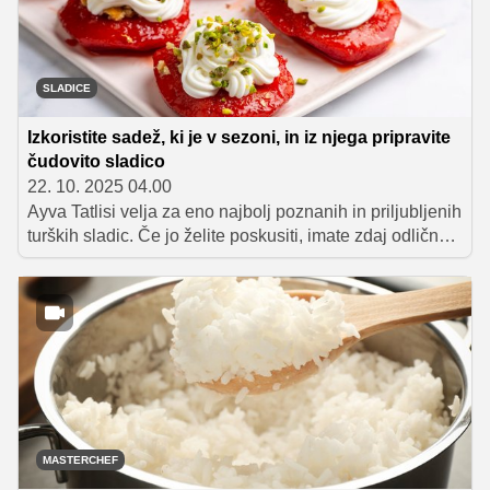
SLADICE
Izkoristite sadež, ki je v sezoni, in iz njega pripravite
čudovito sladico
22. 10. 2025 04.00
Ayva Tatlisi velja za eno najbolj poznanih in priljubljenih
turških sladic. Če jo želite poskusiti, imate zdaj odlično
priložnost, saj za njeno pripravo potrebujete sveže
kutine, ki so trenutno v sezoni. Na prvi pogled povsem
nezanimiv sadež se med počasnim kuhanjem v
sladkornem sirupu rdeče obarva in spremeni v
posladek, ki se vam bo za vedno vtisnil v spomin.
MASTERCHEF