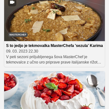
MASTERCHEF
S to jedjo je tekmovalka MasterChefa 'sezula' Karima
09. 03. 2023 22.30
V peti sezoni priljubljenega šova MasterChef je
tekmovalce z učno uro priprave prave italijanske rižote
presenetil Luka Jezeršek. Nocoj je v kuhinjo vstopila
Sandra Dobaj, ki je sodnikom dokazala, da je v preteklih
letih pridno spremljala oddaje, poslušala njihove
nasvete in nadgrajevala svoje znanje.