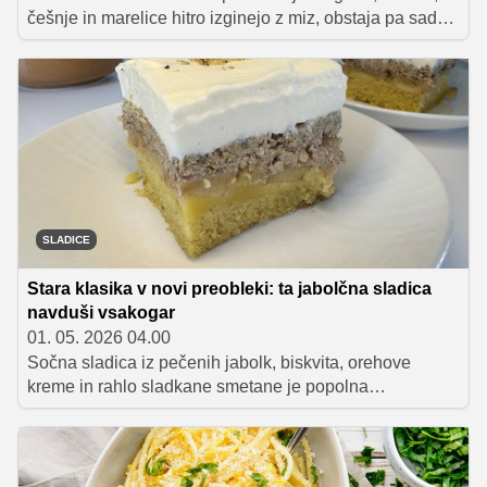
češnje in marelice hitro izginejo z miz, obstaja pa sadež,
ki ga številni še vedno podcenjujejo, čeprav raste skoraj
na vsakem drugem vrtu. Govorimo o ribezu.
SLADICE
Stara klasika v novi preobleki: ta jabolčna sladica
navduši vsakogar
01. 05. 2026 04.00
Sočna sladica iz pečenih jabolk, biskvita, orehove
kreme in rahlo sladkane smetane je popolna
kombinacija tradicionalnih okusov v nekoliko drugačni,
a nadvse okusni preobleki.