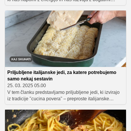
okusi. Ko si želite malce predahniti po dolgem in
napornem tednu ter si povrniti novih moči, so idealna
izbira jedi, ki združujejo preprostost priprave in bogastvo
domačih okusov. Predstavljamo vam nekaj idej za
vikend obroke, ki bodo postali vaša nova najljubša
razvada.
KAJ SKUHATI
Priljubljene italijanske jedi, za katere potrebujemo
samo nekaj sestavin
25. 03. 2025 05.00
V tem članku predstavljamo priljubljene jedi, ki izvirajo
iz tradicije "cucina povera" – preproste italijanske
kuhinje, ki jo odlikujeta iznajdljivost in spoštovanje
sestavin. Odkrijte, kako lahko iz le nekaj osnovnih živil
ustvarite okusne in nasitne italijanske jedi.