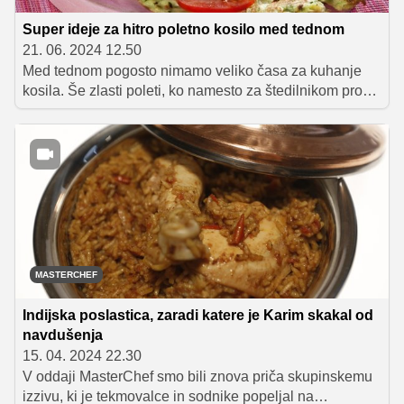
Super ideje za hitro poletno kosilo med tednom
21. 06. 2024 12.50
Med tednom pogosto nimamo veliko časa za kuhanje
kosila. Še zlasti poleti, ko namesto za štedilnikom prosti
čas raje preživljamo zunaj. V nadaljevanju vam
predstavljamo 10 poletnih jedi, katerih priprava vam ne
bo vzela več kot 35 minut. Nekatere so že same po sebi
samostojen obrok, k nekaterim postrezite kos kruha, k
nekaterim pa se odlično prileže velika skleda solate.
MASTERCHEF
Indijska poslastica, zaradi katere je Karim skakal od
navdušenja
15. 04. 2024 22.30
V oddaji MasterChef smo bili znova priča skupinskemu
izzivu, ki je tekmovalce in sodnike popeljal na