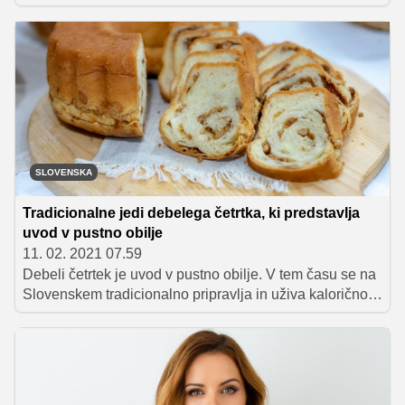
testo, ki spominja na pico, poznajo tudi v drugih delih
sveta. Preverili smo, kakšne 'pice' pripravljajo po svetu.
SLOVENSKA
Tradicionalne jedi debelega četrtka, ki predstavlja
uvod v pustno obilje
11. 02. 2021 07.59
Debeli četrtek je uvod v pustno obilje. V tem času se na
Slovenskem tradicionalno pripravlja in uživa kalorično
bogata hrana, predvsem iz mesa in ocvrtega testa. Ena
od posebnosti tega obdobja pa je ocvirkova potica.