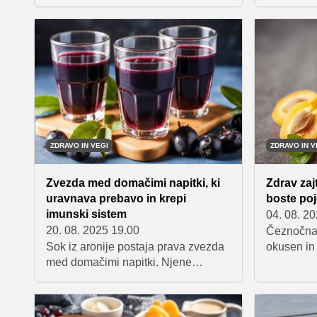
majhna sprememba občutno
veljata za
izboljša počutje. Cimet, ingver in
živili. Obe
muškatni orešček so preprosti,
minerali, 
naravni pomočniki, ki delujejo hitro
in koristn
in nežno. Ko jih združimo v tople
katero je 
napitke, dobimo popolne
preverite,
spremljevalce za trenutke, ko želimo
ponuja vsa
telesu dati možnost, da si odpočije
in ponovno zaživi v polnem ritmu.
ZDRAVO IN VEGI
ZDRAVO IN V
Zvezda med domačimi napitki, ki
Zdrav zaj
uravnava prebavo in krepi
boste poj
imunski sistem
04. 08. 2
20. 08. 2025 19.00
Čeznočna 
Sok iz aronije postaja prava zvezda
okusen in 
med domačimi napitki. Njene
pripravlj
drobne, temno vijolične jagode niso
hitenja in
le lepe na pogled, temveč so tudi
pečice. La
pravi zaklad antioksidantov. Če
zalogo in 