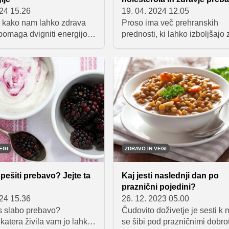
024 15.26
19. 04. 2024 12.05
 kako nam lahko zdrava
Proso ima več prehranskih
pomaga dvigniti energijo,
prednosti, ki lahko izboljšajo 
čisto na tleh.
in dobro počutje! Spoznajte 
jamo vam sedem vrst
zdravstvenih koristi uživanja 
i poskrbijo za takojšnji
ije, predvsem pa jih lahko
lužbo, na poslovno pot ali
privoščite po popoldanskem
EGI
ZDRAVO IN VEGI
ešiti prebavo? Jejte ta
Kaj jesti naslednji dan po
praznični pojedini?
024 15.36
26. 12. 2023 05.00
 s slabo prebavo?
Čudovito doživetje je sesti k m
 katera živila vam jo lahko
se šibi pod prazničnimi dobro