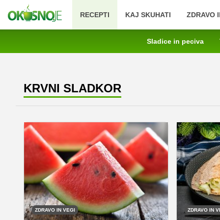
RECEPTI
KAJ SKUHATI
ZDRAVO I
Sladice in peciva
KRVNI SLADKOR
ZDRAVO IN VEGI
ZDRAVO IN V