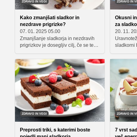
ZDRAVO IN VEGI
ZDRAVO IN V
Kako zmanjšati sladkor in
Okusni in
nezdrave prigrizke?
za sladko
07. 01. 2025 05.00
20. 11. 2
Zmanjšanje sladkorja in nezdravih
Uravnotež
prigrizkov je dosegljiv cilj, če se tega
sladkorni 
lotimo postopoma in z jasno namero.
vzdrževanj
Predstavljamo vam nekaj preprostih
Za sladko
nasvetov, ki vam bodo pomagali
da jedo re
izboljšati vaše prehranske navade.
da v svojo
ki podpira
Predstavl
zdravih re
diabetike.
ZDRAVO IN VEGI
ZDRAVO IN V
Preprosti triki, s katerimi boste
7 vrst sadj
pojedli manj sladkorja
več energ