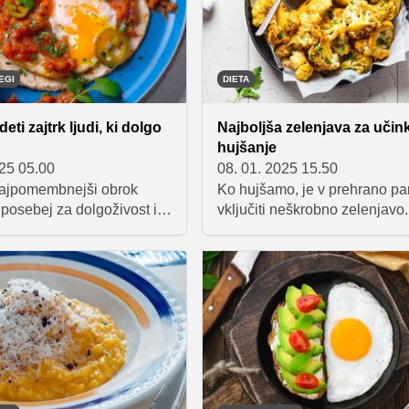
EGI
DIETA
deti zajtrk ljudi, ki dolgo
Najboljša zelenjava za učin
hujšanje
025 05.00
08. 01. 2025 15.50
 najpomembnejši obrok
Ko hujšamo, je v prehrano p
posebej za dolgoživost in
vključiti neškrobno zelenjavo.
 Preverite, kakšne zajtrke
temu, da ima nizko energijsk
stniki po svetu in katere
vrednost, ima veliko vlaknin i
ogate jedi lahko
poleg tega tudi polna pomem
jo k dolgemu in zdravemu
vitaminov ter mineralov. Spoz
nekaj najboljših neškrobnih v
zelenjave, ki zagotavljajo tak
hranilne koristi kot tudi zadovo
okus, poleg tega pa so tudi o
izbira, ko se trudite izgubiti 