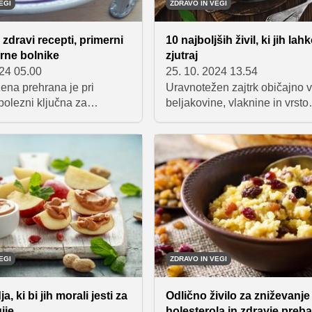
odvečen kilogram.
EGI
ZDRAVO IN VEGI
 zdravi recepti, primerni
10 najboljših živil, ki jih lah
rne bolnike
zjutraj
024 05.00
25. 10. 2024 13.54
ena prehrana je pri
Uravnotežen zajtrk običajno 
bolezni ključna za
beljakovine, vlaknine in vrsto
e ravni sladkorja v krvi.
hranilnih snovi. Če iščete zdr
rne bolnike je pomembno,
jutranji obrok, poskusite eno
dno, v manjših obrokih ter
možnosti, kot so jajca, polnoz
 prehrano vključijo živila,
toast s prelivi, oreščki in zelen
jo njihovo zdravje.
jamo vam nekaj okusnih in
ceptov, primernih za
EGI
ZDRAVO IN VEGI
a, ki bi jih morali jesti za
Odlično živilo za zniževanje
ije
holesterola in zdravje preb