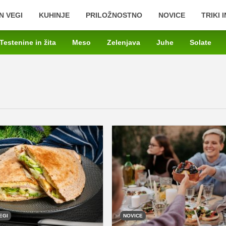
N VEGI
KUHINJE
PRILOŽNOSTNO
NOVICE
TRIKI 
Testenine in žita
Meso
Zelenjava
Juhe
Solate
EGI
NOVICE