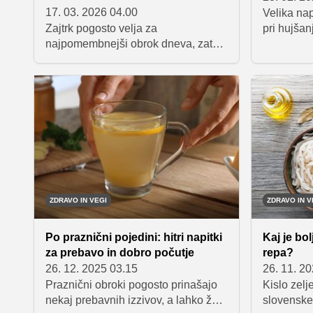
17. 03. 2026 04.00
Velika na
Zajtrk pogosto velja za
pri hujšan
najpomembnejši obrok dneva, zato
izločanje 
ni presenetljivo, da strokovnjaki za
samodejno
prehrano priporočajo preproste, a
rezultatov
hranljive kombinacije živil. Ena
popolna iz
najbolj priljubljenih možnosti je
pogosto p
skleda grškega jogurta s sadjem in
energije in
oreščki, ki telesu zagotovi
vzdržnega
beljakovine, vlaknine in zdrave
Namesto t
maščobe.
uravnoteže
hranil v p
ZDRAVO IN VEGI
ZDRAVO IN V
Po praznični pojedini: hitri napitki
Kaj je bol
za prebavo in dobro počutje
repa?
26. 12. 2025 03.15
26. 11. 2
Praznični obroki pogosto prinašajo
Kislo zelje
nekaj prebavnih izzivov, a lahko že
slovenske 