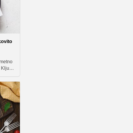
kovito
ametno
 Kljub
o
n je
bnih
najte
rst
o
ljiv
dlična
kakšen