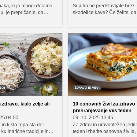
paka, ki jo mnogi delamo
Si jutra ne predstavljate brez
ju, je prepričanje, da
skodelice kave? Če želite, da 
celih skupin živil
še bolj okusna, a se ob tem
 vodi do boljših
poskušate izogniti uporabi ml
. Kot navajajo strokovnjaki,
sladkorja, ji dodajte cimet.
ločitev večjih skupin živil
rivede do pomanjkanja
 hranil ter težko
 prehranskega vzorca.
ega je ključno
no uživanje različnih vrst
ravih razmerjih.
EGI
ZDRAVO IN VEGI
j zdravo: kislo zelje ali
10 osnovnih živil za zdravo
prehranjevanje ves teden
025 04.00
09. 10. 2025 13.45
 in kisla repa sta del
Za zdrav in uravnotežen jedil
kulinarične tradicije in
teden izberite osnovna živila, 