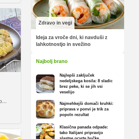
za
e
vseni
Zdravo in vegi
prsi,
Ideja za vroče dni, ki navduši z
jte še
lahkotnostjo in svežino
rvitost
Najbolj brano
v
a
Najlepši zaključek
nedeljskega kosila: 8 sladic
brez peke, ki se jih vsi
veselijo
n
b
Najmehkejši domači kruhki:
el
priprava v ponvi je trik za
popoln rezultat
Klasična panada odpade:
tako Italijani pripravijo
slastne ocvrte bučke