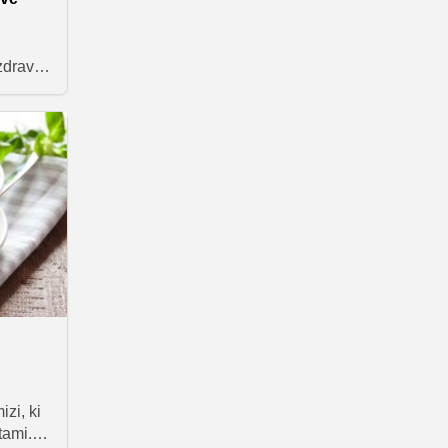
zdravje
sedem
prosa.
izi, ki
tami. A