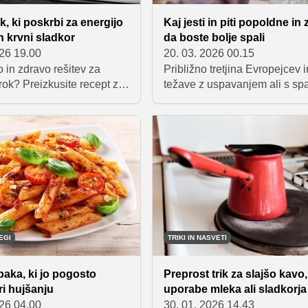
rk, ki poskrbi za energijo
Kaj jesti in piti popoldne in 
en krvni sladkor
da boste bolje spali
026 19.00
20. 03. 2026 00.15
ro in zdravo rešitev za
Približno tretjina Evropejcev 
brok? Preizkusite recept za
težave z uspavanjem ali s sp
akovinsko tortiljo z jajci,
To število počasi, a vztrajno 
n avokadom. Priprava je
Če se tudi vi srečujete s tem,
prosta, rezultat pa
obupajte. Preden se naročite
e, ki iščete idejo za hiter
pregled pri zdravniku ali začn
zajtrk.
razmišljati o uspavalih, posku
najprej prilagoditi svojo preh
Morda bo to povsem dovolj.
EGI
TRIKI IN NASVETI
paka, ki jo pogosto
Preprost trik za slajšo kavo
i hujšanju
uporabe mleka ali sladkorja
026 04.00
30. 01. 2026 14.43