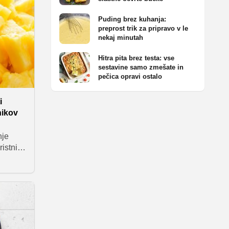
Puding brez kuhanja:
preprost trik za pripravo v le
nekaj minutah
Hitra pita brez testa: vse
sestavine samo zmešate in
pečica opravi ostalo
i
nikov
nje
istnih
a dobri
na