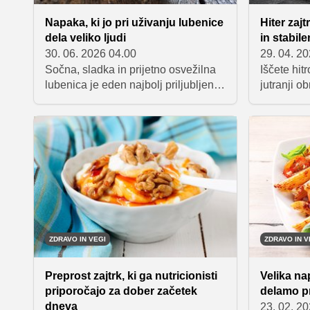
Napaka, ki jo pri uživanju lubenice
Hiter zajt
dela veliko ljudi
in stabil
30. 06. 2026 04.00
29. 04. 2
Sočna, sladka in prijetno osvežilna
Iščete hit
lubenica je eden najbolj priljubljenih
jutranji o
poletnih sadežev. V vročih dneh
bogato belj
pomaga pri hidraciji, vsebuje malo
špinačo i
kalorij in hitro poteši željo po
povsem pre
sladkem. A čeprav je zelo zdrava
navduši vs
izbira, strokovnjaki opozarjajo, da je
in nasiten 
lahko pomembno tudi, kdaj jo
zaužijemo.
ZDRAVO IN VEGI
ZDRAVO IN V
Preprost zajtrk, ki ga nutricionisti
Velika na
priporočajo za dober začetek
delamo pr
dneva
23. 02. 2