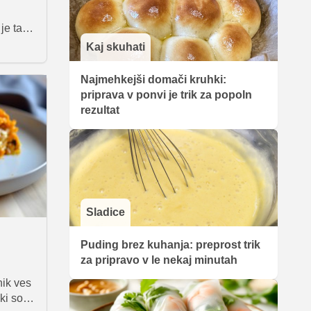
je ta
Kaj skuhati
eka ali
Najmehkejši domači kruhki:
priprava v ponvi je trik za popoln
rezultat
Sladice
Puding brez kuhanja: preprost trik
za pripravo v le nekaj minutah
nik ves
ki so