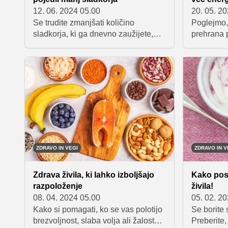
12. 06. 2024 05.00
20. 05. 2
Se trudite zmanjšati količino
Poglejmo,
sladkorja, ki ga dnevno zaužijete,
prehrana 
vendar pri tem niste preveč uspešni?
ko smo že 
Ključ do uspeha se skriva v
Predstavl
zmernem in postopnem
sadežev, k
zmanjševanju. Pri tem si lahko
dvig energ
pomagate s preprostimi triki in
nesete v s
nasveti, s katerimi boste bistveno
pa si jih 
zmanjšali vnos sladkorja in uživali v
treningu.
sicer manj sladkem, a veliko bolj
zdravem življenju.
ZDRAVO IN VEGI
ZDRAVO IN V
Zdrava živila, ki lahko izboljšajo
Kako posp
razpoloženje
živila!
08. 04. 2024 05.00
05. 02. 2
Kako si pomagati, ko se vas polotijo
Se borite
brezvoljnost, slaba volja ali žalost?
Preberite,