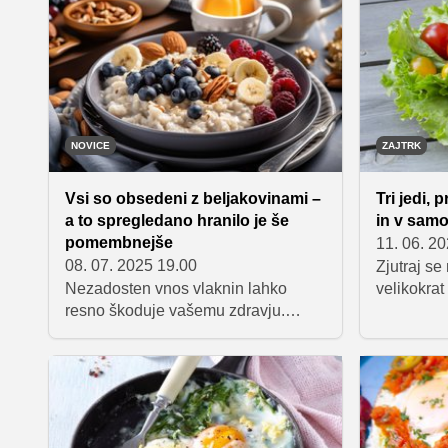
želite okrepiti imunski sistem,
poljubno 
izboljšati krvni obtok in zaščititi telo
pripravljen
pred prostimi radikali, je domač sok
pojeste ka
iz aronije odlična izbira.
v službo.
NOVICE
ZAJTRK
Vsi so obsedeni z beljakovinami –
Tri jedi, 
a to spregledano hranilo je še
in v samo
pomembnejše
11. 06. 2
08. 07. 2025 19.00
Zjutraj se
Nezadosten vnos vlaknin lahko
velikokrat
resno škoduje vašemu zdravju.
kakovostn
Preverite, zakaj nam jih pogosto
vam pokaž
primanjkuje in kako enostavno
kuhanja v 
poskrbeti, da jih zaužijete dovolj.
beljakovin
nasiti in n