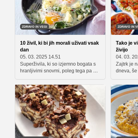
ZDRAVO IN VEGI
ZDRAVO IN V
10 živil, ki bi jih morali uživati vsak
Tako je vi
dan
živijo
05. 03. 2025 14.51
04. 03. 2
Superživila, ki so izjemno bogata s
Zajtrk je
hranljivimi snovmi, poleg tega pa so
dneva, še 
nam tudi na dosegu roke, zato bi bilo
vitalnost.
škoda, da jih ne bi izkoristili in čim
jedo staro
pogosteje vključili v vsakodnevno
hranilno b
prehrano.
pripomore
življenju.