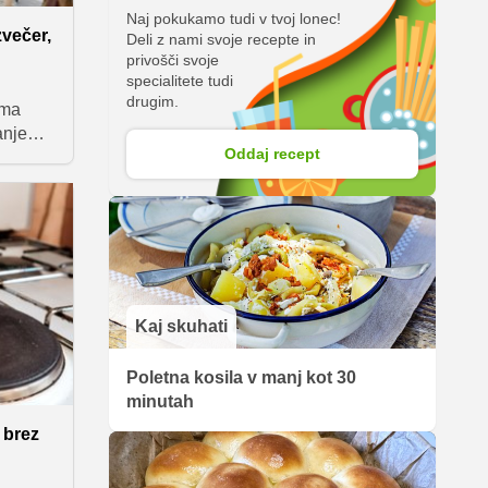
Naj pokukamo tudi v tvoj lonec!
zvečer,
Deli z nami svoje recepte in
privošči svoje
specialitete tudi
drugim.
ima
anjem.
Oddaj recept
narašča.
 ne
 na
ete
site
rano.
Kaj skuhati
Poletna kosila v manj kot 30
minutah
, brez