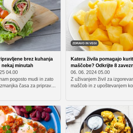
sezonsko sadje. Tako
 hranljiv zajtrk lahko
r takoj ali pa ga odnesete
ZDRAVO IN VEGI
pripravljene brez kuhanja
Katera živila pomagajo kurit
 nekaj minutah
maščobe? Odkrijte 8 zavez
025 04.00
06. 06. 2024 05.00
 nam pogosto mudi in zato
Z uživanjem živil za izgoreva
 zmanjka časa za pripravo
maščob in z upoštevanjem kor
ega zajtrka. V tem članku
prehranskih nasvetov boste n
emo, kako lahko brez
poti, da dosežete svoje cilje 
nekaj minutah pripravite
področju hujšanja.
sko bogat obrok, ki vas
apolni z energijo.