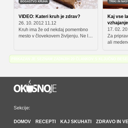
BOGASTVO KRUHA
TRIKI IN NAS
VIDEO: Kateri kruh je zdrav?
Kaj vse 
vzhajanje
26. 10. 2012 11.12
17. 02. 2
Kruh ima že od nekdaj pomembno
mesto v človekovem življenju. Ne le
Za pripra
kot temeljno prehrambno živilo,
ali meden
temveč tudi kot statusni simbol.
različna v
Nekdaj so beli kruh jedli samo
pripomorej
PRIKAZAN JE SEZNAM ZADNJIH 20 ČLANKOV S KLJUČNO BES
bogataši, danes pa so se trendi
in rahljan
nekoliko obrnili, saj beli kruh velja
rahljanje 
za nezdravega, jedo pa ga tisti, ki si
in pecilni
bolj zdravega morda ne morejo
privoščiti.
Sekcije:
DOMOV
RECEPTI
KAJ SKUHATI
ZDRAVO IN VE