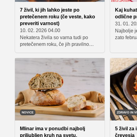
7 živil, ki jih lahko jeste po
Kaj kuhat
pretečenem roku (če veste, kako
odlične p
preveriti varnost)
31. 01. 2
10. 02. 2026 04.00
Najbolje j
Nekatera živila so varna tudi po
zato febru
pretečenem roku, če jih pravilno
vaše jedi p
preverite in ustrezno shranjujete.
cvetača, g
zelje, špi
citrusi in
izpraznite
je nesmise
aprilu ali 
drugih sve
tudi zdrave
katerimi l
zelenjavo 
NOVICE
ZDRAVO IN V
številne o
idej, kaj k
Mlinar ima v ponudbi najbolj
5 živil za
naše pred
priljubljen kruh na svetu.
črevesja