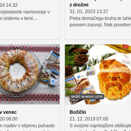
i nekaj odličnih sladic.
z drožmi
024 14.32
31. 01. 2023 13.37
zpostavite ravnovesje v
 sistemu s temi
Peka domačega kruha te lah
imi živili, polnimi
povsem zasvoji. Nek poseben
h hranil.
užitek je v tem, da lahko zgolj
osnovnih sestavin, kot so mo
voda in sol, pripravimo okuse
ki navdušuje s hrustljavo skorj
mehko in puhasto sredico. A 
peko kruha z drožmi, starim
vzhajalnim sredstvom, si mo
vzeti čas, potrebne pa bo tudi
nekaj vaje in potrpljenja, da
na koncu zadovoljni z rezulta
tem, kaj vse je treba upoštevat
BOŽIČ IN NOVO LETO
peki kruha z drožmi, smo se
pogovarjali z Janijem Jugovic
v venec
Božički
ga širša javnost pozna tudi p
020 08.00
21. 12. 2019 07.00
nazivom Cool fotr.
n nadev v objemu puhasto
S svojimi najmlajšimi oblikujt