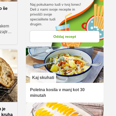
Naj pokukamo tudi v tvoj lonec!
o še
Deli z nami svoje recepte in
privošči svoje
specialitete tudi
drugim.
sakem
zajtrk,
Oddaj recept
inutk.
em
arod
Kaj, ko
one
,
pičen
Kaj skuhati
Poletna kosila v manj kot 30
minutah
 je
e kruha