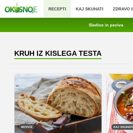
RECEPTI
KAJ SKUHATI
ZDRAVO I
Sladice in peciva
KRUH IZ KISLEGA TESTA
NOVICE
KAJ SKUHATI