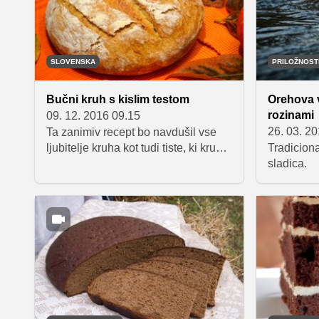
SLOVENSKA
PRILOŽNOS
Bučni kruh s kislim testom
Orehova v
rozinami
09. 12. 2016 09.15
26. 03. 2
Ta zanimiv recept bo navdušil vse
ljubitelje kruha kot tudi tiste, ki kruha
Tradicion
ne uživate prav pogosto. Za pripravo
sladica.
si boste morali vzeti malce več časa,
a se bo vaš trud bogato obrestoval,
ko boste kruh vzeli iz pečice. Poleg
opojnega vonja se boste razveselili
tudi hrustljave skorjice ter sočne in
mehke sredice.