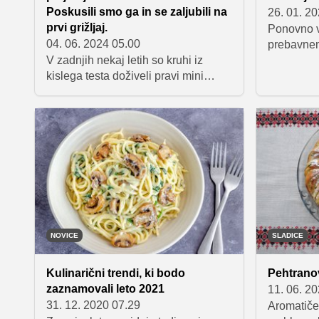
skriva tud
Poskusili smo ga in se zaljubili na
26. 01. 2
prvi grižljaj.
Ponovno v
04. 06. 2024 05.00
prebavnem
V zadnjih nekaj letih so kruhi iz
fermentiran
kislega testa doživeli pravi mini
probiotični
BOOM. Ljubitelji in navdušenci nad
kislim kruhom se zbirajo na forumih
in družbenih omrežjih, kjer si delijo
recepte in nasvete, pri Mlinarjevih
strokovnjakih pa hranijo skrivnost
priprave najboljšega kislega testa.
NOVICE
SLADICE
Kulinarični trendi, ki bodo
Pehtrano
zaznamovali leto 2021
11. 06. 2
31. 12. 2020 07.29
Aromatiče