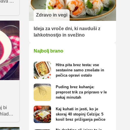
bava je
Zdravo in vegi
Ideja za vroče dni, ki navduši z
lahkotnostjo in svežino
Najbolj brano
Hitra pita brez testa: vse
sestavine samo zmešate in
pečica opravi ostalo
Puding brez kuhanja:
preprost trik za pripravo v le
nekaj minutah
j bi
Kaj kuhati in jesti, ko je
ehladu
skoraj 40 stopinj Celzija: 5
kosil brez prižiganja pečice
e
, v