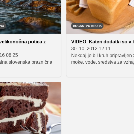
TNO
BOGASTVO KRUHA
elikonočna potica z
VIDEO: Kateri dodatki so v
30. 10. 2012 12.11
016 08.25
Nekdaj je bil kruh pripravljen 
alna slovenska praznična
moke, vode, sredstva za vzha
in soli. Dandanes pa so mu za
videz, vonj in okus dodani šte
dodatki. Poglejmo si, čemu so
dodatki namenjeni in kateri s
kruhu najpogostejši.