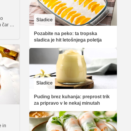
ko
Sladice
 čar in
 iz
Pozabite na peko: ta tropska
ka,
sladica je hit letošnjega poletja
n kruh,
ico ter
za
ramo
 kar
 bomo
Sladice
tom. O
i pri
Puding brez kuhanja: preprost trik
za pripravo v le nekaj minutah
em, ki
od
e in