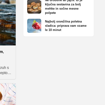
Ne drobtine ali jajce: to je
vrope
ključna sestavina za bolj
 juho iz
mehke in sočne mesne
 in
polpete
Najbolj osvežilna poletna
a s
sladica: priprava vam vzame
in
le 10 minut
 znak
ese, ta
la del
om,
kruh s
eceptom
mi
č kruh