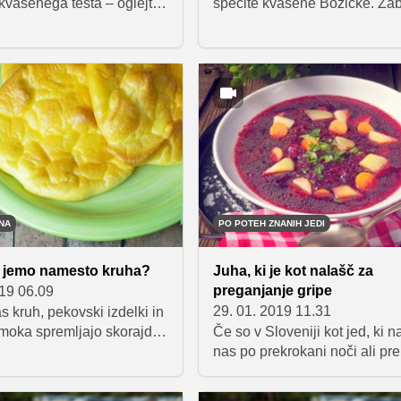
vašenega testa – oglejte
specite kvašene Božičke. Za
 za popolno pomladno
zagotovljena!
NA
PO POTEH ZNANIH JEDI
o jemo namesto kruha?
Juha, ki je kot nalašč za
preganjanje gripe
019 06.09
29. 01. 2019 11.31
 kruh, pekovski izdelki in
moka spremljajo skorajda
Če so v Sloveniji kot jed, ki na
 koraku prehranjevalnega
nas po prekrokani noči ali pr
e vse več ljudi odloča, da
hitro postavila na noge, znan
ihovo uporabo ali se jim
sarme, kokošja in goveja juha