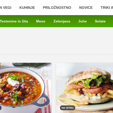
N VEGI
KUHINJE
PRILOŽNOSTNO
NOVICE
TRIKI 
Testenine in žita
Meso
Zelenjava
Juhe
Solate
NA HITRO