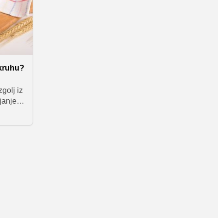
 kruhu?
zgolj iz
janje
 lepši
vilni
 ti
o v