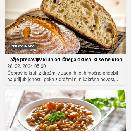
boste letos ponosno postavili pred svoje najdražje,
morate pri pripravi upoštevati nekaj osnovnih nasvetov,
ne pozabite pa na veliko merico ljubezni.
ZDRAVO IN VEGI
Lažje prebavljiv kruh odličnega okusa, ki se ne drobi
28. 02. 2024 05.00
Čeprav je kruh z drožmi v zadnjih letih močno pridobil
na priljubljenosti, peka z drožmi ni nikakršna novost,
ampak je pravzaprav del naše tradicije. Tako pripravljeni
pekovski izdelki so zaradi mlečnokislinske fermentacije
lažje prebavljivi, dlje obstojni, se ne drobijo in so
odličnega okusa.