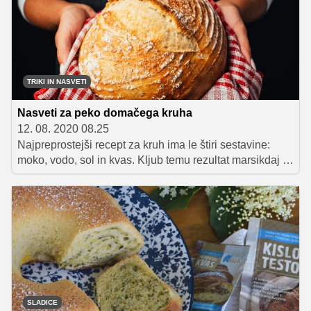
lahko vključimo na kar nekaj načinov.
TRIKI IN NASVETI
Nasveti za peko domačega kruha
12. 08. 2020 08.25
Najpreprostejši recept za kruh ima le štiri sestavine:
moko, vodo, sol in kvas. Kljub temu rezultat marsikdaj ni
tak, kot ste si ga zamišljali. A nikar ne obupajte. Če kje,
pri peki kruha velja, da vaja dela mojstra.
SLADICE