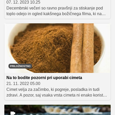
07. 12. 2023 10.25
Decembrski večeri so ravno pravšnji za stiskanje pod
toplo odejo in ogled kakšnega božičnega filma, ki nam
bo ogrel srce. Da bodo filmski večeri še bolj praznični, si
ob ogledu privoščimo tudi kakšen dober prigrizek.
PRILOŽNOSTNO
Na to bodite pozorni pri uporabi cimeta
21. 11. 2022 05.00
Cimet velja za začimbo, ki pogreje, posladka in tudi
zdravi. A pozor, saj vsaka vrsta cimeta ni enako koristna.
Strokovnjaki svetujejo, da raje posegajte po cejlonskem
cimetu kot kasija cimetu, a nasploh je precej bolj
razširjen prav slednji. Kakšne pa so koristi cejlonskega