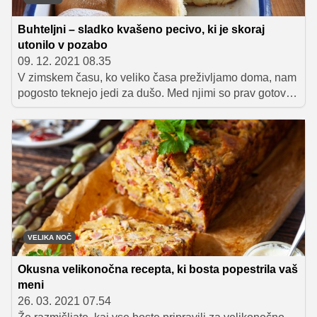
Buhteljni – sladko kvašeno pecivo, ki je skoraj
utonilo v pozabo
09. 12. 2021 08.35
V zimskem času, ko veliko časa preživljamo doma, nam
pogosto teknejo jedi za dušo. Med njimi so prav gotovo
tudi čudovito puhasti buhteljni, sladko pecivo iz
kvašenega testa, ki je pri nas skoraj utonilo v pozabo.
Takšnih, kot so jih pripravljale naše babice, v naših
pekarnah in kavarnah skorajda ni moč dobiti. Ker pa
najbolje teknejo, ko so še topli, so vsekakor najboljši
doma pripravljeni buhteljni.
VELIKA NOČ
Okusna velikonočna recepta, ki bosta popestrila vaš
meni
26. 03. 2021 07.54