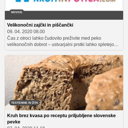
NOVICE
Velikonočni zajčki in piščančki
09. 04. 2020 08.00
Čas z otroci lahko čudovito preživite med peko
velikonočnih dobrot – ustvarjalni prstki lahko spletejo
zajčke ali živali po svoji izbiri, testo po tem receptu bo
ravno prav mehko za ustvarjanje sladkih umetnin.
TESTENINE IN ŽITA
Kruh brez kvasa po receptu priljubljene slovenske
pevke