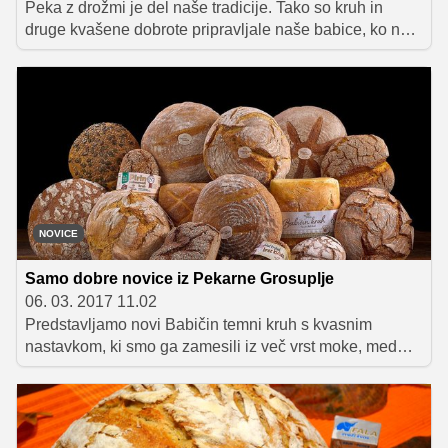
Peka z drožmi je del naše tradicije. Tako so kruh in
druge kvašene dobrote pripravljale naše babice, ko na
trgovskih policah še ni bilo mogoče dobiti kvasa. Z Anito
Šumer, mojstrico peke z drožmi in avtorico knjige
Drožomanija, smo se pogovarjali o tem, kako se lotiti
peke in na kaj moramo pri pripravi paziti.
NOVICE
Samo dobre novice iz Pekarne Grosuplje
06. 03. 2017 11.02
Predstavljamo novi Babičin temni kruh s kvasnim
nastavkom, ki smo ga zamesili iz več vrst moke, med
njimi pšenične polnozrnate in ržene moke.