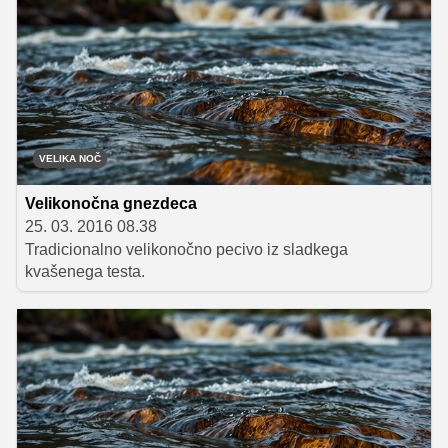
VELIKA NOČ
Velikonočna gnezdeca
25. 03. 2016 08.38
Tradicionalno velikonočno pecivo iz sladkega
kvašenega testa.