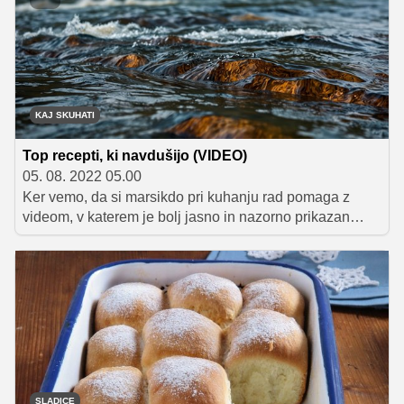
cimeta?
KAJ SKUHATI
Top recepti, ki navdušijo (VIDEO)
05. 08. 2022 05.00
Ker vemo, da si marsikdo pri kuhanju rad pomaga z
videom, v katerem je bolj jasno in nazorno prikazan
postopek priprave, smo na našem portalu že pred
časom ustvarili rubriko Video recepti. V njej so zbrani
vsi naši recepti, ki so poleg natančnega opisa priprave
jedi opremljeni tudi z videom. Predstavljamo vam izbor
najboljših oziroma tistih, ki so vas do sedaj najbolj
navdušili.
SLADICE