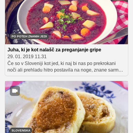
prožen in s primerno teksturo. Za to je zaslužno prav
delovanje glutena v kombinaciji z delovanjem kvasa.
PO POTEH ZNANIH JEDI
Juha, ki je kot nalašč za preganjanje gripe
29. 01. 2019 11.31
Če so v Sloveniji kot jed, ki naj bi nas po prekrokani
noči ali prehladu hitro postavila na noge, znane sarme,
kokošja in goveja juha, v vzhodnoevropskih državah
Evrope to velja za boršč, sladko-kislo juho iz govejega
ali svinjskega mesa in zelenjave. Oblika jedi, kot jo
poznamo danes, naj bi izvirala s področja današnje
Ukrajine, in čeprav je danes prepoznavni znak boršča
škrlatno rdeča barva pese, ta sestavina v resnici sploh
ni bila del prvotne juhe.
SLOVENSKA