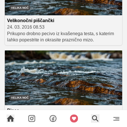
VELIKA NOČ
Velikonočni piščančki
24. 03. 2016 08.53
Prikupno drobno pecivo iz kvašenega testa, s katerim
lahko popestrite in okrasite praznično mizo.
VELIKA NOČ
Pinca
21. 03. 2016 08.33
Pinca je sladek kruh, značilen za praznovanje velike