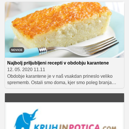
NOVICE
Najbolj priljubljeni recepti v obdobju karantene
12. 05. 2020 11.11
Obdobje karantene je v naš vsakdan prineslo veliko
sprememb. Ostali smo doma, kjer smo poleg branja
knjig, gledanja televizije in pospravljanja veliko časa
namenili tudi kuhanju. Nekateri ste preizkušali nove
recepte, nekateri ste se morda prvič preizkusili v peki
domačega kruha, nekateri pa ste zgolj iskali ideje za
preproste domače jedi. V nadaljevanju vam
predstavljamo 10 najbolj priljubljenih receptov tega
obdobja.