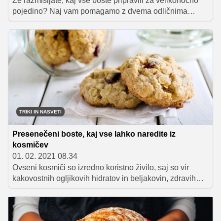
Že razmišljate, kaj vse boste pripravili za velikonočno
pojedino? Naj vam pomagamo z dvema odličnima
receptoma, ki bosta popestrila vašo praznično mizo. Še
prej pa si preberite, katere jedi in sestavine ne smejo
manjkati na bogato obloženi velikonočni mizi.
TRIKI IN NASVETI
Presenečeni boste, kaj vse lahko naredite iz
kosmičev
01. 02. 2021 08.34
Ovseni kosmiči so izredno koristno živilo, saj so vir
kakovostnih ogljikovih hidratov in beljakovin, zdravih
maščob, mineralov, kot so magnezij, železo in cink, ter
vitaminov iz skupine B. Polni so vlaknin, celo takšnih, ki
pomagajo zniževati raven holesterola. V prehrano jih