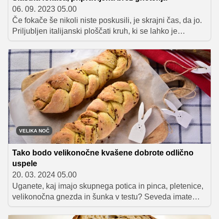
06. 09. 2023 05.00
Če fokače še nikoli niste poskusili, je skrajni čas, da jo.
Priljubljen italijanski ploščati kruh, ki se lahko je
samostojno, uporabi za pripravo sendviča ali pa
postreže kot priloga drugi hrani, denimo juhi ali narezku,
je namreč zelo rahel, mehek in voljen, prekriva pa ga
hrustljava, zlato zapečena skorjica. Dodatek olivnega
olja poskrbi za bogato aromo, končni okus fokače pa
lahko nadgradimo z najrazličnejšimi dodatki, med
katerimi so najljubši olive, sveža zelišča in češnjev
paradižnik.
VELIKA NOČ
Tako bodo velikonočne kvašene dobrote odlično
uspele
20. 03. 2024 05.00
Uganete, kaj imajo skupnega potica in pinca, pletenice,
velikonočna gnezda in šunka v testu? Seveda imate
prav, to je kvašeno testo, ki je nepogrešljivo tudi v
številnih drugih tradicionalnih velikonočnih jedeh. Da jih