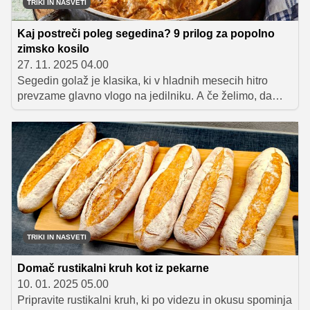
TRIKI IN NASVETI
Kaj postreči poleg segedina? 9 prilog za popolno
zimsko kosilo
27. 11. 2025 04.00
Segedin golaž je klasika, ki v hladnih mesecih hitro
prevzame glavno vlogo na jedilniku. A če želimo, da
kosilo ne bo vedno enako, je vredno poseči po novih
idejah za priloge. V članku predstavljamo izbor
najboljših spremljevalcev segedina – od tradicionalnih
do nekoliko bolj svežih in igrivih prilog.
TRIKI IN NASVETI
Domač rustikalni kruh kot iz pekarne
10. 01. 2025 05.00
Pripravite rustikalni kruh, ki po videzu in okusu spominja