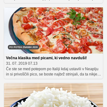
sredstvo ponovno odkrivamo in kot pravi »šepetalka
bakterijam« Polona Klančnik, je pravi kruh le kruh z
drožmi.
PO POTEH ZNANIH JEDI
Večna klasika med picami, ki vedno navduši!
31. 07. 2019 07.13
Če ste se med potepom po Italiji kdaj ustavili v Neaplju
in si privoščili pico, se boste najbrž strinjali, da ta nikjer
na svetu nima enakega okusa kot prav tam. Še posebej
to velja za njihovo avtohtono margerito, ki se ponaša z
bogato in tudi nekoliko mistično zgodovino. Obenem
velja tudi za eno redkih vrst pice, ki jo je mogoče naročiti
praktično po vsem svetu in ob tem jasno vedeti, kaj
boste dobili na krožniku.