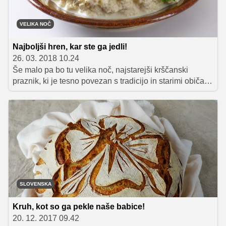
katerimi se boste brez težav odmaknili od vsakdanje
rutine in v preproste domače jedi vnesli nekaj
VELIKA NOČ
eksotičnega pridiha.
Najboljši hren, kar ste ga jedli!
26. 03. 2018 10.24
Še malo pa bo tu velika noč, najstarejši krščanski
praznik, ki je tesno povezan s tradicijo in starimi običaji,
med katere sodi tudi priprava tradicionalnih
velikonočnih jedi. Da se bo iz vaše kuhinje širil omamen
vonj domačih dobrot, vam v nadaljevanju ponujamo
recepte treh jedi, ki na priljubljenem prazniku zagotovo
ne smejo manjkati na bogato obloženi mizi.
SLOVENSKA
Kruh, kot so ga pekle naše babice!
20. 12. 2017 09.42