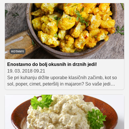
tudi po edinstveni kulinariki. Preverite, katerih 15
tradicionalnih jedi enostavno morate ob naslednjem
obisku Egipta poskusiti.
KOTANYI
Enostavno do bolj okusnih in drznih jedi!
19. 03. 2018 09.21
Se pri kuhanju držite uporabe klasičnih začimb, kot so
sol, poper, cimet, peteršilj in majaron? So vaše jedi
puste in dolgočasne in bi zato radi malo prevetrili
jedilnik in poskusili kaj novega, drugačnega? Bodite
drzni, uporabite zelišča in začimbe, ki jih do zdaj niste
uporabljali in vaše jedi bodo zagotovo zasijale v novi
preobleki! V pomoč naj vam bo spodnji članek, v
katerem vas bomo podrobneje seznanili z uporabo
garam masale, kurkume in črne kumine – začimb, s