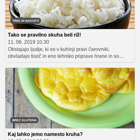
TRIKI IN NASVETI
Tako se pravilno skuha beli riž!
11. 06. 2019 10.30
Obstajajo ljudje, ki so v kuhinji pravi čarovniki,
obvladajo tisoč in eno tehniko priprave hrane in so
povrhu vsega še izjemno kreativni. Potem pa smo tu še
vsi ostali, ki kuhamo bodisi iz ljubezni do kuhe, bodisi iz
potrebe, da nahranimo družino. Znanja in veščin ene in
druge skupine se seveda ne da primerjati, vsekakor pa
bi oboji morali poznati osnove kuhanja, ki veljajo za
temelj priprave okusnih obrokov. V nadaljevanju zato
predstavljamo nekaj nasvetov in trikov, ki vam bodo med
vsakodnevnim ustvarjanjem v kuhinji prišli še kako prav.
BREZ GLUTENA
Kaj lahko jemo namesto kruha?