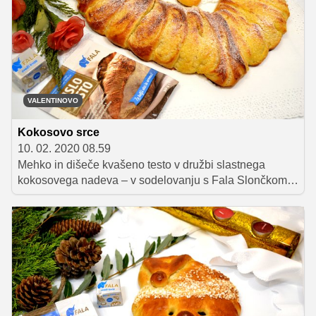
VALENTINOVO
Kokosovo srce
10. 02. 2020 08.59
Mehko in dišeče kvašeno testo v družbi slastnega
kokosovega nadeva – v sodelovanju s Fala Slončkom
vam predstavljamo recept za preizkušeno sladico, v
obliki srca pa bo še posebej navdušila ob valentinovem.