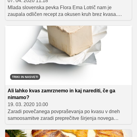
07. 04. 2020 11.18
Mlada slovenska pevka Flora Ema Lotrič nam je
zaupala odličen recept za okusen kruh brez kvasa.
Priprava je hitra (vzela vam bo zgolj 5 minut) in zelo
preprosta, saj morate vse sestavine samo zmešati v
veliki posodi, ostalo delo pa bo namesto vas opravila
pečica. Kljub temu, da testo ne rabi gnetenja in
vzhajanja, je kruh zelo rahel, navdušil pa vas bo tudi s
hrustljavo skorjico.
TRIKI IN NASVETI
Ali lahko kvas zamrznemo in kaj narediti, če ga
nimamo?
19. 03. 2020 10.00
Zaradi povečanega povpraševanja po kvasu v dneh
samoosamitve zaradi preprečitve širjenja novega
koronavirusa ga je v prodajalnah vse težje dobiti. A nič
zato, saj za peko kruha obstajajo tudi druge možnosti.