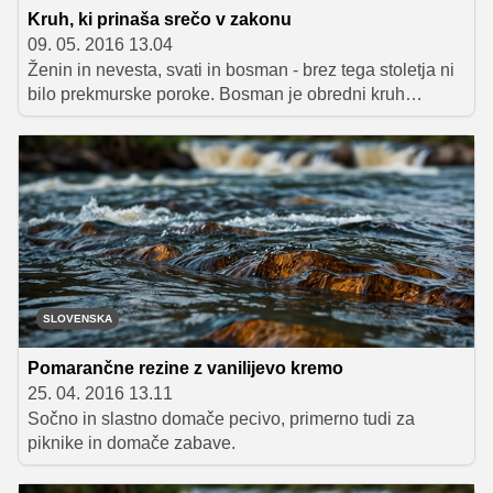
Kruh, ki prinaša srečo v zakonu
09. 05. 2016 13.04
Ženin in nevesta, svati in bosman - brez tega stoletja ni
bilo prekmurske poroke. Bosman je obredni kruh
podolgovate oblike, pleten iz kit in okrašen s cvetjem.
Prvič je omenjen v 17. stoletju in od takrat je bil osrednji
predmet poročnega praznovanja. Z njim so ponekod
plesali, nekje uprizorili lažni krst otroka. Običajev je
toliko, kot je gospodinj, ki so ga pripravljale. Danes ga
peče le še peščica, saj je kruh izpodrinila torta. Ekipa
oddaje Svet na Kanalu A se je odpravila v Malo Polano
v zadrugo Pomelaj, v kateri so obudili ta stari običaj.
SLOVENSKA
Pomarančne rezine z vanilijevo kremo
25. 04. 2016 13.11
Sočno in slastno domače pecivo, primerno tudi za
piknike in domače zabave.