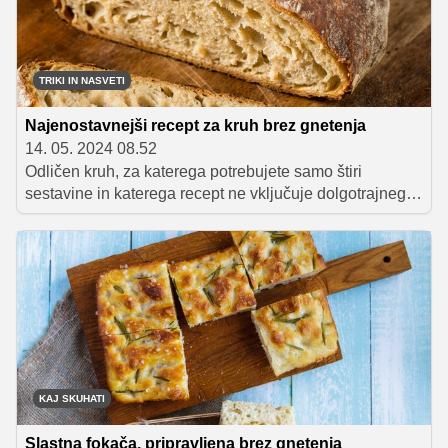
okusne, zdrave in tudi hitro pripravljene, nekatere pa si
lahko skuhate tudi na zalogo.
TRIKI IN NASVETI
Najenostavnejši recept za kruh brez gnetenja
14. 05. 2024 08.52
Odličen kruh, za katerega potrebujete samo štiri
sestavine in katerega recept ne vključuje dolgotrajnega
gnetenja ali mešanja. Kljub izjemno enostavnemu
receptu ima kruh sočno in mehko sredico ter hrustljavo
skorjico.
KAJ SKUHATI
Slastna fokača, pripravljena brez gnetenja