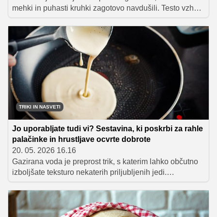
mehki in puhasti kruhki zagotovo navdušili. Testo vzhaja
kar v ponvi, v kateri ga nato tudi spečemo v pečici.
Kruhke lahko pripravite že večer prej in jih zjutraj
postrežete za zajtrk ali pa jih spečete za slastno večerjo.
TRIKI IN NASVETI
Jo uporabljate tudi vi? Sestavina, ki poskrbi za rahle
palačinke in hrustljave ocvrte dobrote
20. 05. 2026 16.16
Gazirana voda je preprost trik, s katerim lahko občutno
izboljšate teksturo nekaterih priljubljenih jedi.
Palačinkam, ocvrtim jedem in nekaterim testom brez
dodatnih sestavin daje lahkotnost in mehkobo. Če jo že
imate doma – uporabite jo pri kuhi, ne le za pitje.