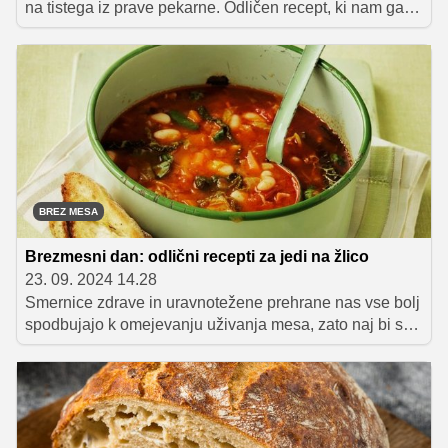
na tistega iz prave pekarne. Odličen recept, ki nam ga je
zaupala Sanja Sirk, vas bo navdušil s preprosto
pripravo in čudovito hrustljavo skorjico. Popolna izbira
za domačo peko!
BREZ MESA
Brezmesni dan: odlični recepti za jedi na žlico
23. 09. 2024 14.28
Smernice zdrave in uravnotežene prehrane nas vse bolj
spodbujajo k omejevanju uživanja mesa, zato naj bi se
vsaj enkrat na teden odločili za brezmesni dan. Odlična
izbira so raznorazne jedi na žlico, ki jih pripravimo iz
najrazličnejše sezonske zelenjave ter obogatimo z
dodatkom stročnic, žit ali testenin. Za vas smo zbrali
nekaj naših najljubših brezmesnih enolončnic, ki so