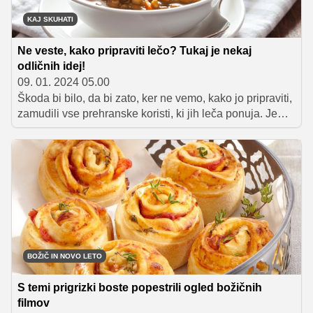
KAJ SKUHATI
Ne veste, kako pripraviti lečo? Tukaj je nekaj
odličnih idej!
09. 01. 2024 05.00
Škoda bi bilo, da bi zato, ker ne vemo, kako jo pripraviti,
zamudili vse prehranske koristi, ki jih leča ponuja. Je
namreč zelo zdravo in hranilno živilo, ki navdušuje s
prijetnim okusom in tudi vsestransko uporabnostjo,
poleg tega pa je tudi poceni. Lahko jo uporabimo pri
pripravi juh, enolončnic, omak, solat in namazov, iz leče
pa lahko pripravimo tudi okusne polpete ter brezmesno
'pečenko'. Preletite spodnji seznam in izberite recept, ki
ga boste v kratkem preizkusili.
BOŽIČ IN NOVO LETO
S temi prigrizki boste popestrili ogled božičnih
filmov