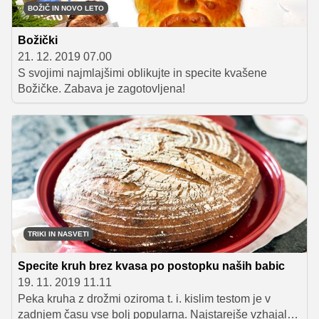
BOŽIČ IN NOVO LETO
Božički
21. 12. 2019 07.00
S svojimi najmlajšimi oblikujte in specite kvašene
Božičke. Zabava je zagotovljena!
TRIKI IN NASVETI
Specite kruh brez kvasa po postopku naših babic
19. 11. 2019 11.11
Peka kruha z drožmi oziroma t. i. kislim testom je v
zadnjem času vse bolj popularna. Najstarejše vzhajalno