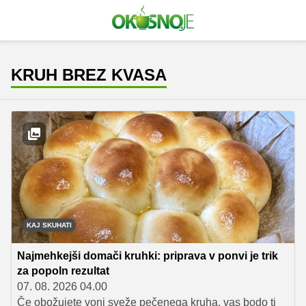
KRUH BREZ KVASA
KAJ SKUHATI
Najmehkejši domači kruhki: priprava v ponvi je trik
za popoln rezultat
07. 08. 2026 04.00
Če obožujete vonj sveže pečenega kruha, vas bodo ti