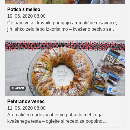
Potica z meliso
19. 06. 2020 08.00
Če nam vrt ali travniki ponujajo aromatične dišavnice,
jih lahko zelo lepo izkoristimo – kvašeno pecivo se
odlično poda k začimbam ali dišavnicam. Preizkusite
recept za potico z meliso in se prepričajte tudi sami.
SLADICE
Pehtranov venec
11. 06. 2020 08.00
Aromatičen nadev v objemu puhasto mehkega
kvašenega testa – oglejte si recept za popolno
pomladno sladico.