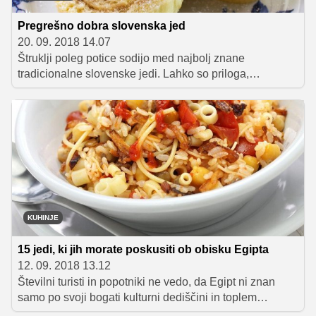
Pregrešno dobra slovenska jed
20. 09. 2018 14.07
Štruklji poleg potice sodijo med najbolj znane
tradicionalne slovenske jedi. Lahko so priloga,
samostojna jed ali sladica. Poznamo vlečene, pečene,
kuhane ... tokrat pa so nam v Društvu podeželskih žena
Ilirska Bistrica pripravili kvašene štruklje, ki so
"znamenitost" na Primorskem.
KUHINJE
15 jedi, ki jih morate poskusiti ob obisku Egipta
12. 09. 2018 13.12
Številni turisti in popotniki ne vedo, da Egipt ni znan
samo po svoji bogati kulturni dediščini in toplem
Rdečem morju s številnimi koralnimi grebeni, temveč