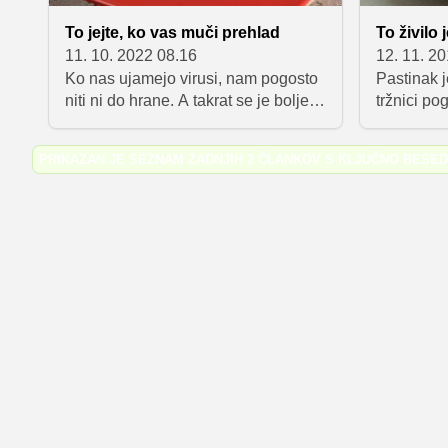
To jejte, ko vas muči prehlad
To živilo 
11. 10. 2022 08.16
12. 11. 2
Ko nas ujamejo virusi, nam pogosto
Pastinak j
niti ni do hrane. A takrat se je bolje
tržnici po
vsaj prisiliti, da kaj pojemo, saj s tem
je tudi vi
telesu pomagamo pri boju z
različica.
PRIKAZAN JE SEZNAM ZADNJIH 2 ČLANKOV S KLJUČNO BESE
boleznijo. Pri tem pa je seveda
korenja in
dobro vedeti, kaj smemo jesti in
na zelo p
seveda tudi čemu se je med
povsem dru
prehladom bolje izogniti. Samo tako
svoje last
se bomo namreč počutili bolje ter
ker je rav
bomo tudi prej ozdraveli.