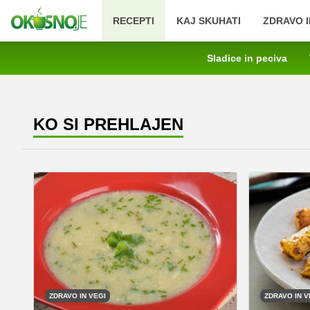
RECEPTI
KAJ SKUHATI
ZDRAVO I
Sladice in peciva
KO SI PREHLAJEN
ZDRAVO IN VEGI
ZDRAVO IN V