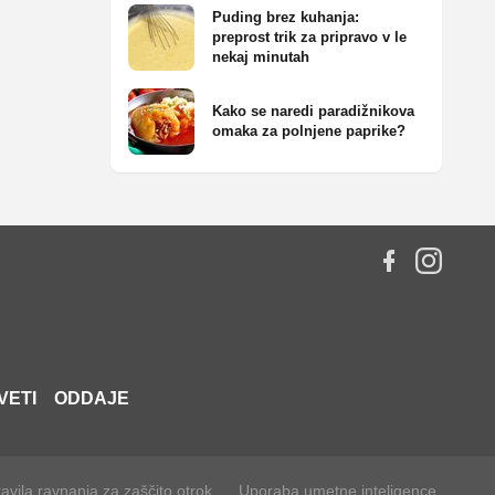
Puding brez kuhanja:
preprost trik za pripravo v le
nekaj minutah
Kako se naredi paradižnikova
omaka za polnjene paprike?
VETI
ODDAJE
avila ravnanja za zaščito otrok
Uporaba umetne inteligence