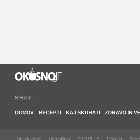
Sekcije:
DOMOV
RECEPTI
KAJ SKUHATI
ZDRAVO IN VE
Oglaševanje
Uredništvo
PRO PLUS
Piškotki
Sprem