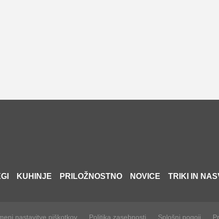
GI
KUHINJE
PRILOŽNOSTNO
NOVICE
TRIKI IN NAS
eni nastavitve piškotkov
Politika zasebnosti
Splošni pogoji
Pr