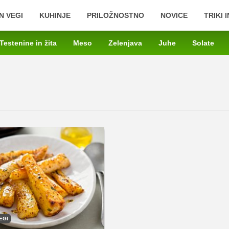
N VEGI
KUHINJE
PRILOŽNOSTNO
NOVICE
TRIKI 
Testenine in žita
Meso
Zelenjava
Juhe
Solate
EGI