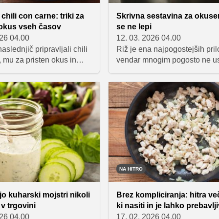
hili con carne: triki za
Skrivna sestavina za okusen 
 okus vseh časov
se ne lepi
026 04.00
12. 03. 2026 04.00
aslednjič pripravljali chili
Riž je ena najpogostejših pril
 mu za pristen okus in
vendar mnogim pogosto ne u
o okusov dodajte dve
popolno – zrna se sprimejo, t
 čokolado in dimljeno
je lepljiva, okus pa precej nev
Zagotavljamo vam, da
Na srečo obstaja zelo preprost 
dušeni.
katerim lahko riž postane bis
bolj rahel in okusnejši.
NA HITRO
jo kuharski mojstri nikoli
Brez kompliciranja: hitra ve
 v trgovini
ki nasiti in je lahko prebavlj
026 04.00
17. 02. 2026 04.00