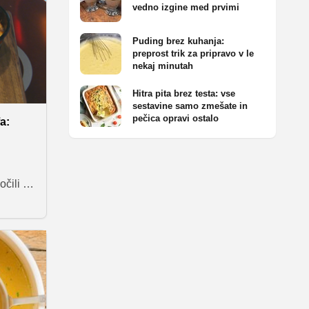
vedno izgine med prvimi
Puding brez kuhanja:
preprost trik za pripravo v le
nekaj minutah
Hitra pita brez testa: vse
sestavine samo zmešate in
pečica opravi ostalo
a:
čili z
okrat je
vojo
ravo
n
e