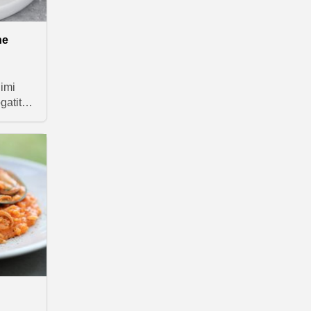
ne
imi
gatite
ve in
o
za