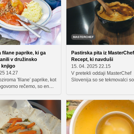
u pozorni in kako jo
o, da bo navdušila čisto
MASTERCHEF
 filane paprike, ki ga
Pastirska pita iz MasterChef
anili v družinsko
Recept, ki navduši
 knjigo
15. 04. 2025 22.15
025 14.27
V pretekli oddaji MasterChef
ziroma 'filane' paprike, kot
Slovenija so se tekmovalci soo
pogovorno rečemo, so ena
izzivom priprave jagnjetine. T
i, ki se večinoma kuhajo po
Barbara Poljanec zasijala s s
malo tega, malo onega'.
pastirsko pito. Spoznajte prip
jamo vam klasičen recept,
jedi, ki je navdušila sodnike i
ga so prisegale že naše
morda dobite navdih za lastn
 so znale pripraviti tako
kulinarične podvige.
jene paprike, da smo jih
 z užitkom in pri tem tudi