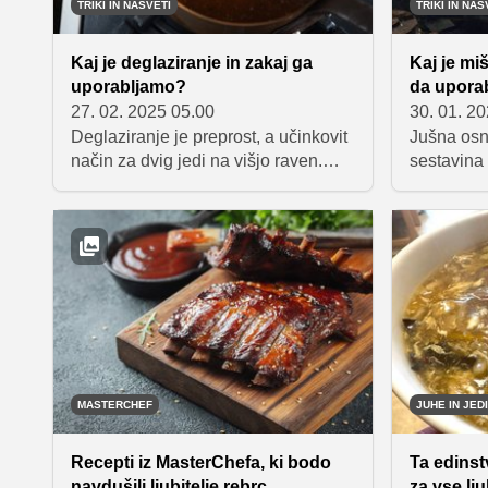
TRIKI IN NASVETI
TRIKI IN NAS
Kaj je deglaziranje in zakaj ga
Kaj je miš
uporabljamo?
da upora
27. 02. 2025 05.00
30. 01. 2
Deglaziranje je preprost, a učinkovit
Jušna osn
način za dvig jedi na višjo raven.
sestavina 
Poskusite ga pri naslednji pripravi
bogati oku
mesa ali zelenjave in uživajte v
njihovo hr
bogatem, polnem okusu!
v zamrzov
jušno osn
okusnih ob
poskrbeli
topline v v
MASTERCHEF
JUHE IN JEDI
Recepti iz MasterChefa, ki bodo
Ta edinst
navdušili ljubitelje rebrc
za vse lju