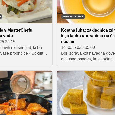
pomazali do zadnje
F
ZDRAVO IN VEGI
 je v MasterChefu
Kostna juha: zakladnica zdr
la vode
ki jo lahko uporabimo na št
načine
025 22.15
14. 03. 2025 05.00
pravili okusno jed, ki bo
 vaše brbončice? Odkrijte
Bolj zdrava kot navadna gove
 priprave orade v škrniclju,
ali jušna osnova, ta tekočina,
na MasterChef Slovenija
koristnih hranil in kolagena, i
 predstavila tekmovalca
okus vseh vrst jedi.
n Dan. S kombinacijo
tavin, kot so šparglji,
k in aromatične omake,
 ustvarite kulinarično
o. Sledite navodilom in se
e čarom sredozemske