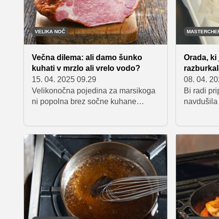
krožnike 
kapljice.
VELIKA NOČ
MASTERCHE
Večna dilema: ali damo šunko
Orada, ki
kuhati v mrzlo ali vrelo vodo?
razburka
15. 04. 2025 09.29
08. 04. 2
Velikonočna pojedina za marsikoga
Bi radi pri
ni popolna brez sočne kuhane
navdušila
šunke. Z izbiro dobre šunke in
skrivnosti
nasveti, ki se jih moramo držati med
ki sta jo 
kuhanjem, bomo poskrbeli, da bo
briljantno
priljubljena velikonočna mesnina še
Martina i
bolj okusna in tudi predvsem bolj
svežih ses
sočna.
paradižni
lahko doma
mojstrovin
prepustit
kuhinje.