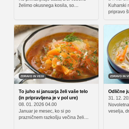
želimo okusnega kosila, so
Kuharski 
testenine iz ene ponve odlična
pripravo š
rešitev. Kremasta omaka s smetano
zaradi ka
in sušenimi paradižniki poskrbi za
sestavinam
bogat okus, priprava pa traja le
okusu. Dom
približno 15 minut.
vsebujejo
boljšo tek
popolno i
ZDRAVO IN VEGI
ZDRAVO IN V
To juho si januarja želi vaše telo
Odlične j
(in pripravljena je v pol ure)
31. 12. 2
08. 01. 2026 04.00
Novoletna
Januar je mesec, ko si po
veselja, d
prazničnem razkošju večina želi
kakšnega 
nekoliko lažjih obrokov, ki so hkrati
po zabavi 