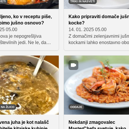
VETI
TRIKI IN NASVETI
ljeno, ko v receptu piše,
Kako pripraviti domače juš
bimo jušno osnovo?
kocke?
025 05.00
14. 01. 2025 05.00
ova je nepogrešljiva
Z domačimi zelenjavnimi jušn
številnih jedi. Ne le, da
kockami lahko enostavno obo
s, temveč tudi izboljša
juhe, enolončnice in omake.
anilno vrednost. Če imate
Pripravljene iz sveže zelenja
alniku vedno pripravljeno
brez dodanih konzervansov s
ovo, boste pripravo
odlična alternativa kupljenim
rokov poenostavili in
različicam ter priročen način 
 za dodatno dozo domače
izboljšanje okusa vaših jedi.
saki jedi.
 NA ŽLICO
ODDAJE
vena juha je kot nalašč
Nekdanji zmagovalec
bitelje kitajske kuhinje
MasterChefa svetuje, kako