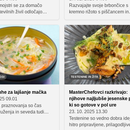
mojstri se za domačo
Razvajajte svoje brbončice s
tevilnih živil odločajo
kremno rižoto s piščancem in
kovosti, nadzora nad
bučkami. Hitra, okusna in lah
i in želje po pristnem
prebavljiva jed, ki bo popolna
a pripravljene različice
večerni obrok.
 manj dodatkov, imajo
sturo in omogočajo tudi
zkušnjo.
EGI
TESTENINE IN ŽITA
uhe za lajšanje mačka
MasterChefovci razkrivajo:
njihove najljubše jesenske 
025 09.01
ki so gotove v pol ure
 praznovanja so čas
23. 10. 2025 13.30
ruženja in seveda tudi
kozarčka preveč. A jutro
Testenine so vedno dobra ide
se lahko spremeni v bitko
hitro pripravljene, prilagodljiv