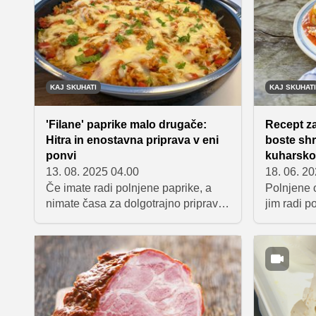
želodec in nas napolni z energijo.
pri kuhanj
nadgradim
vsakega?
KAJ SKUHATI
KAJ SKUHATI
'Filane' paprike malo drugače:
Recept za
Hitra in enostavna priprava v eni
boste shr
ponvi
kuharsko
13. 08. 2025 04.00
18. 06. 2
Če imate radi polnjene paprike, a
Polnjene o
nimate časa za dolgotrajno pripravo,
jim radi 
vas bo ta recept navdušil. Vse okuse
tistih jed
te priljubljene jedi boste ujeli v eni
principu '
ponvi, brez polnjenja paprik in
Predstavl
dolgega kuhanja – jed je
na katere
pripravljena v le 45 minutah.
babice, ki
dobre poln
vsi pojedli