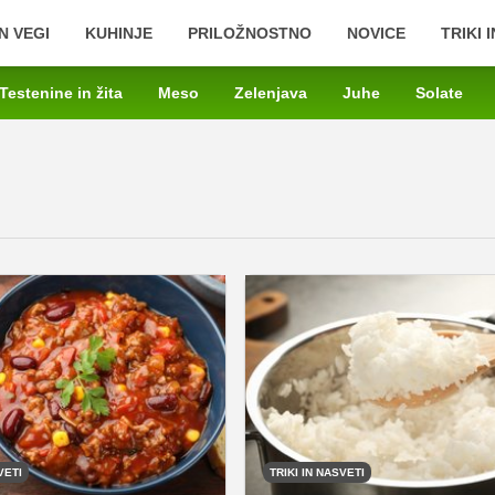
N VEGI
KUHINJE
PRILOŽNOSTNO
NOVICE
TRIKI 
Testenine in žita
Meso
Zelenjava
Juhe
Solate
VETI
TRIKI IN NASVETI