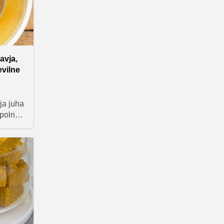
avja,
evilne
ja juha
 polna
zboljša