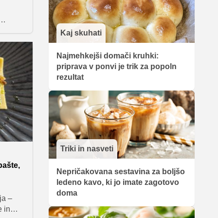
ko
Kaj skuhati
 za vaš
Najmehkejši domači kruhki:
priprava v ponvi je trik za popoln
rezultat
Triki in nasveti
pašte,
Nepričakovana sestavina za boljšo
ledeno kavo, ki jo imate zagotovo
doma
ja –
e in