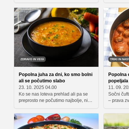
tudi topli in hranljivi. Telo v tem času
s pomanjk
naravno hrepeni po jedeh, ki
glavobolo
pogrejejo, ne obremenijo prebave in
smo 'mačka
pomagajo znova vzpostaviti
izbira, da
ravnovesje. Prav takšna je ta
lahke za p
preprosta juha z zeljem in korenjem.
snovi in na
Gre za jed, ki temelji na sezonski
zelenjavi, lahki pripravi in
zavedanju, da je včasih manj več.
ZDRAVO IN VEGI
TRIKI IN NAS
Popolna juha za dni, ko smo bolni
Popolna o
ali se počutimo slabo
popeljala
23. 10. 2025 04.00
11. 09. 2
Ko se nas loteva prehlad ali pa se
Sočni čuft
preprosto ne počutimo najbolje, ni
– prava z
boljše tolažbe kot krožnik vroče
ki jim da 
domače juhe. Preprosta piščančja
sestavine 
juha z zelenjavo in rezanci je
nepozabna
odlična izbira, saj ogreje telo, pomiri
omako za č