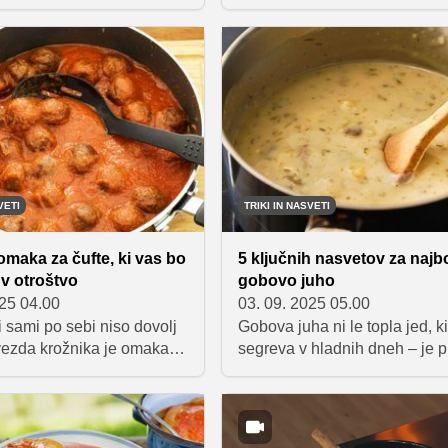
anjem energije,
neskončno okusne. Ko pride 
m in dehidracijo. Kadar
pa postanejo prava kulinarič
sti', so juhe odlična
tolažba. Zadiši po buči, goba
 si povrnemo moči. So
oreščkih in toplih omakah, ki
rebavo, polne hranilnih
pogrejejo, ko se dnevi skrajša
s hkrati tudi rehidrirajo.
VETI
TRIKI IN NASVETI
maka za čufte, ki vas bo
5 ključnih nasvetov za najb
 v otroštvo
gobovo juho
025 04.00
03. 09. 2025 05.00
i sami po sebi niso dovolj
Gobova juha ni le topla jed, k
vezda krožnika je omaka,
segreva v hladnih dneh – je 
značilen okus, poveže vse
kulinarično doživetje, ki zdru
in poskrbi, da je jed
zemeljske okuse narave s pre
. A kako pripraviti dobro
a bogato teksturo. Kako pripra
ufte, na kaj moramo biti
popolno verzijo le-te?