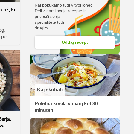
Naj pokukamo tudi v tvoj lonec!
riž, ki
Deli z nami svoje recepte in
privošči svoje
specialitete tudi
drugim.
og,
spe
Oddaj recept
ekstura
tralen.
trik, s
tveno
Kaj skuhati
Poletna kosila v manj kot 30
minutah
čerja,
iva