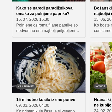
Kako se naredi paradižnikova
Božanski c
omaka za polnjene paprike?
najboljši
15. 07. 2026 15.30
13. 06. 2
Polnjene oziroma filane paprike so
Ko boste n
nedvomno ena najbolj priljubljenih
con carne,
poletnih jedi. Na njihov okus poleg
eksplozij
same izbire paprik in priprave
sestavini:
sočnega in okusnega nadeva vpliva
papriko. 
tudi dobra omaka, v kateri se paprike
boste nav
počasi kuhajo. V nadaljevanju vam
predstavljamo nekaj odličnih
receptov za pripravo omake,
seznanili pa vas bomo tudi s
pomembnimi nasveti, ki jih morate
pri tem upoštevati.
KAJ SKUHATI
NOVICE
15-minutno kosilo iz ene ponve
Hrana, ki 
ne kupijo
09. 03. 2026 04.00
24. 02. 2
Ko primanjkuje časa, a si vseeno