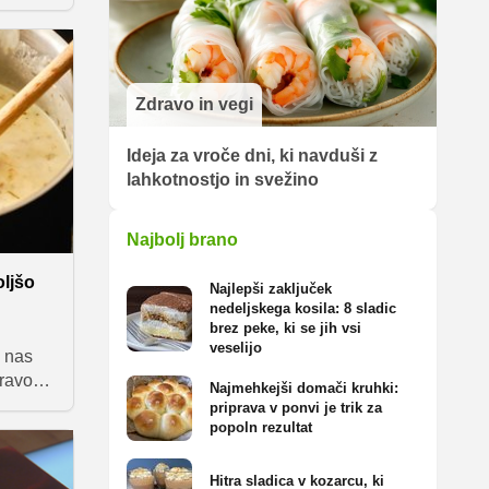
jesen,
na
h,
 nas
jo.
Zdravo in vegi
Ideja za vroče dni, ki navduši z
lahkotnostjo in svežino
Najbolj brano
oljšo
Najlepši zaključek
nedeljskega kosila: 8 sladic
brez peke, ki se jih vsi
veselijo
i nas
pravo
Najmehkejši domači kruhki:
žuje
priprava v ponvi je trik za
prosto,
popoln rezultat
viti
Hitra sladica v kozarcu, ki