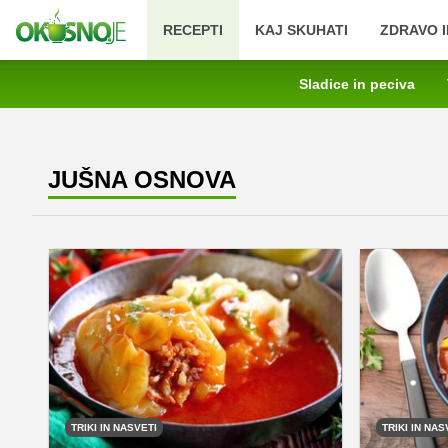
RECEPTI
KAJ SKUHATI
ZDRAVO I
Sladice in peciva
JUŠNA OSNOVA
TRIKI IN NASVETI
TRIKI IN NAS