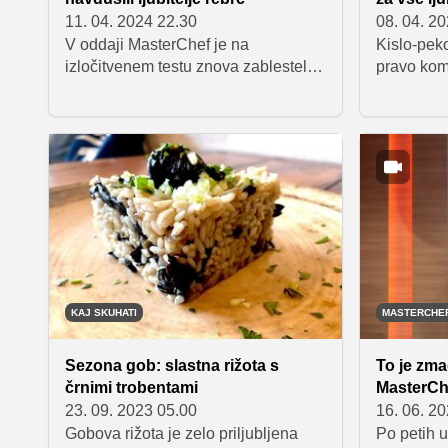
11. 04. 2024 22.30
08. 04. 2
V oddaji MasterChef je na
Kislo-pek
izločitvenem testu znova zablestela
pravo komb
Andreja Špeh. Iz suho zorjenih
okusov, od
telečjih reber je namreč pripravila
sladkega, 
tako okusno ulično jed, da so jo
zato je ne
sodniki kot prvo brez kakršnega koli
pozabimo,
posveta nemudoma poslali na
brbončice.
balkon.
obogatiti 
morate pos
KAJ SKUHATI
MASTERCHE
Sezona gob: slastna rižota s
To je zma
črnimi trobentami
MasterCh
23. 09. 2023 05.00
16. 06. 2
Gobova rižota je zelo priljubljena
Po petih 