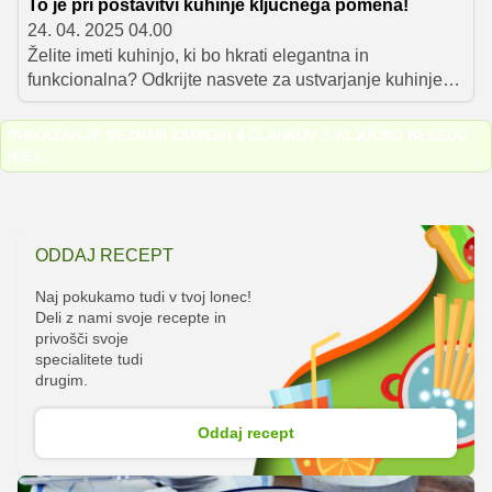
To je pri postavitvi kuhinje ključnega pomena!
24. 04. 2025 04.00
Želite imeti kuhinjo, ki bo hkrati elegantna in
funkcionalna? Odkrijte nasvete za ustvarjanje kuhinje
po vaših željah, ki bo združevala praktičnost in estetiko.
V članku vam bomo predstavili, kako optimizirati prostor,
PRIKAZAN JE SEZNAM ZADNJIH 4 ČLANKOV S KLJUČNO BESEDO
organizirati shranjevanje in izbrati najboljše materiale
IKEA
.
za kuhinjo vaših sanj.
ODDAJ RECEPT
Naj pokukamo tudi v tvoj lonec!
Deli z nami svoje recepte in
privošči svoje
specialitete tudi
drugim.
Oddaj recept