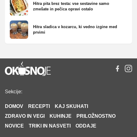
Hitra pita brez testa: vse sestavine samo
zmešate in pečica opravi ostalo
Hitra sladica v kozarcu, ki vedno izgine med
prvimi
Sekcije:
DOMOV
RECEPTI
KAJ SKUHATI
ZDRAVO IN VEGI
KUHINJE
PRILOŽNOSTNO
NOVICE
TRIKI IN NASVETI
ODDAJE