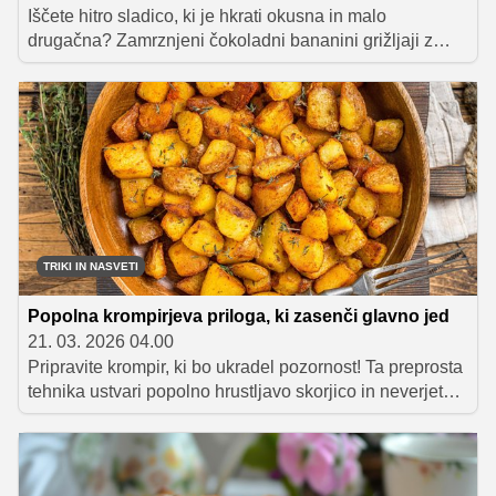
Iščete hitro sladico, ki je hkrati okusna in malo
drugačna? Zamrznjeni čokoladni bananini grižljaji z
arašidovim maslom so popolna kombinacija
kremastega, sladkega in hrustljavega, marsikoga pa bo
razveselil tudi podatek, da so pripravljeni brez pečice.
TRIKI IN NASVETI
Popolna krompirjeva priloga, ki zasenči glavno jed
21. 03. 2026 04.00
Pripravite krompir, ki bo ukradel pozornost! Ta preprosta
tehnika ustvari popolno hrustljavo skorjico in neverjetno
mehko notranjost. Sledite receptu in ustvarite zvezdo
vsakega obroka.