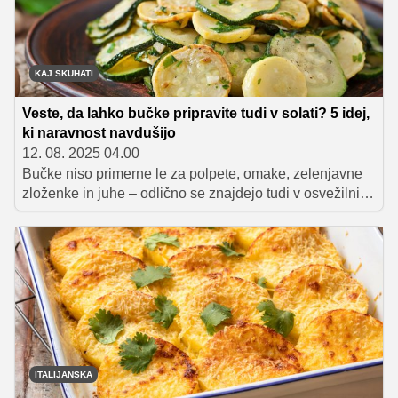
KAJ SKUHATI
Veste, da lahko bučke pripravite tudi v solati? 5 idej,
ki naravnost navdušijo
12. 08. 2025 04.00
Bučke niso primerne le za polpete, omake, zelenjavne
zloženke in juhe – odlično se znajdejo tudi v osvežilnih
poletnih solatah. V članku predstavljamo pet različnih
idej, kako jih vključiti v okusne solate, ki bodo navdušile
z lahkotnostjo, okusom in hitro pripravo. Predvsem pa
bučke v solati predstavljajo popolno prilogo jedem z
žara.
ITALIJANSKA