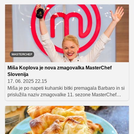
piknike ali pa kot sladica, ki jo domačim postrežemo po
nedeljskem kosilu.
MASTERCHEF
Miša Koplova je nova zmagovalka MasterChef
Slovenija
17. 06. 2025 22.15
Miša je po napeti kuharski bitki premagala Barbaro in si
prislužila naziv zmagovalke 11. sezone MasterChef
Slovenija. Sodniško trojico je prepričala s tehnično
zahtevnimi jedmi, domiselnimi okusi in brezhibno
izvedbo. Domov je odnesla pokal, laskavi naziv in
bogato denarno nagrado.