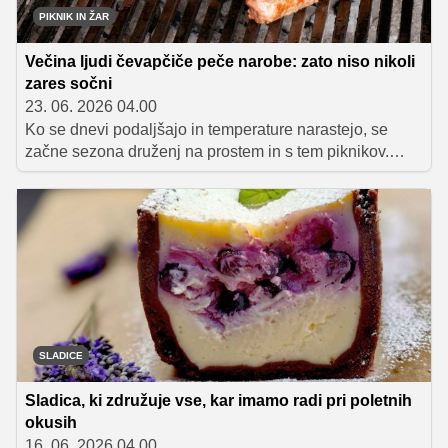
PIKNIK IN ŽAR
Večina ljudi čevapčiče peče narobe: zato niso nikoli
zares sočni
23. 06. 2026 04.00
Ko se dnevi podaljšajo in temperature narastejo, se
začne sezona druženj na prostem in s tem piknikov.
Smisel piknikov pa ni zgolj priprava hrane, ampak
priložnost za sproščeno druženje, dolge pogovore in
uživanje v okusih, ki jih povezujemo s poletjem. Prav
zato ni presenetljivo, da je žar še vedno osrednji del
številnih vrtnih zabav in družinskih srečanj.
SLADICE
Sladica, ki združuje vse, kar imamo radi pri poletnih
okusih
16. 06. 2026 04.00