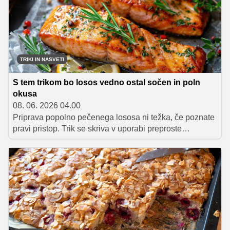
TRIKI IN NASVETI
S tem trikom bo losos vedno ostal sočen in poln
okusa
08. 06. 2026 04.00
Priprava popolno pečenega lososa ni težka, če poznate
pravi pristop. Trik se skriva v uporabi preproste
sestavine, ključen pa je tudi kratek čas peke. Preverite
preprost recept, s katerim bo vsak vaš ribji file ostal
mehak, sočen in poln bogatega okusa.