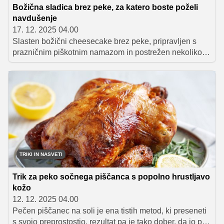
Božična sladica brez peke, za katero boste poželi
navdušenje
17. 12. 2025 04.00
Slasten božični cheesecake brez peke, pripravljen s
prazničnim piškotnim namazom in postrežen nekoliko
drugače – v steklenem pekaču, kjer se čudovito vidijo
njegove tri plasti. Priprava je hitra, enostavna in ne
zahteva slaščičarskega znanja, rezultat pa je izjemno
kremasta, bogata in čudovita praznična sladica, ki bo
zagotovo navdušila na vsakem decembrskem druženju.
TRIKI IN NASVETI
Trik za peko sočnega piščanca s popolno hrustljavo
kožo
12. 12. 2025 04.00
Pečen piščanec na soli je ena tistih metod, ki preseneti
s svojo preprostostjo, rezultat pa je tako dober, da jo po