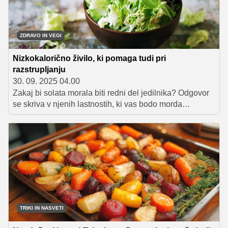
ZDRAVO IN VEGI
Nizkokalorično živilo, ki pomaga tudi pri
razstrupljanju
30. 09. 2025 04.00
Zakaj bi solata morala biti redni del jedilnika? Odgovor
se skriva v njenih lastnostih, ki vas bodo morda
presenetile, koliko koristi skriva skleda sveže solate.
TRIKI IN NASVETI