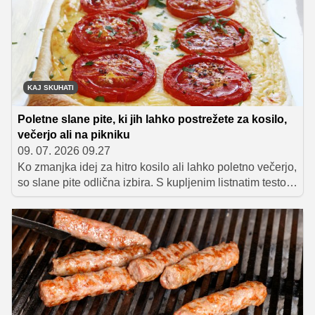
KAJ SKUHATI
Poletne slane pite, ki jih lahko postrežete za kosilo,
večerjo ali na pikniku
09. 07. 2026 09.27
Ko zmanjka idej za hitro kosilo ali lahko poletno večerjo,
so slane pite odlična izbira. S kupljenim listnatim testom
so pripravljene v rekordnem času, okusne pa so tako
sveže pečene kot tudi hladne. Zbrali smo pet preprostih
receptov, ki jih lahko pripravite tudi za piknik ali ponudite
gostom na vrtni zabavi.