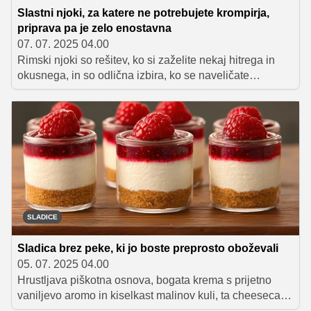
Slastni njoki, za katere ne potrebujete krompirja,
priprava pa je zelo enostavna
07. 07. 2025 04.00
Rimski njoki so rešitev, ko si zaželite nekaj hitrega in
okusnega, in so odlična izbira, ko se naveličate
"običajnih" krompirjevih njokov. Za njihovo pripravo ne
potrebujete krompirja, temveč pšenični zdrob,
parmezan, jajca in maslo.
SLADICE
Sladica brez peke, ki jo boste preprosto oboževali
05. 07. 2025 04.00
Hrustljava piškotna osnova, bogata krema s prijetno
vaniljevo aromo in kiselkast malinov kuli, ta cheesecake
brez pečenja je popolna sladica za poletne zabave in