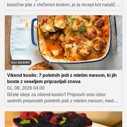
klasične pite z vlečenim testom, je ta recept kot nalašč
za vas. Vse sestavine preprosto zmešate v eni posodi,
maso vlijete v pekač in pustite, da pečica opravi svoje
delo. Rezultat je zlato zapečena dobrota s hrustljavo
skorjico, mehko in sočno sredico ter bogatim okusom
špinače in fete.
KAJ SKUHATI
Vikend kosilo: 7 poletnih jedi z mletim mesom, ki jih
boste z veseljem pripravljali znova
01. 08. 2026 04.00
Iščete ideje za vikend kosilo? Pripravili smo izbor
sedmih preprostih poletnih jedi z mletim mesom, med
katerimi boste našli vse od lahke musake z bučkami do
hitrih piščančjih takosov in pečenih jajčevcev z bogatim
mesnim nadevom.