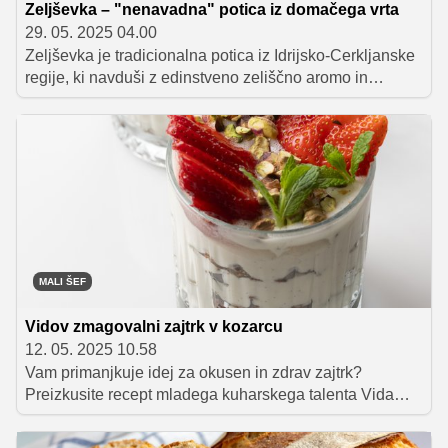
Zeljševka – "nenavadna" potica iz domačega vrta
29. 05. 2025 04.00
Zeljševka je tradicionalna potica iz Idrijsko-Cerkljanske
regije, ki navduši z edinstveno zeliščno aromo in
hrustljavo skorjico. Pripravimo jo lahko v slani ali sladki
različici, osnovo pa vedno predstavlja kvašeno testo z
nadevom iz drobnjaka in drugih pomladnih zelišč.
MALI ŠEF
Vidov zmagovalni zajtrk v kozarcu
12. 05. 2025 10.58
Vam primanjkuje idej za okusen in zdrav zajtrk?
Preizkusite recept mladega kuharskega talenta Vida
Vovka, ki ga je pripravil v oddaji Mali šef: Mala mal'ca.
Sloji rabarbare, jogurta in jagod v kozarcu niso le