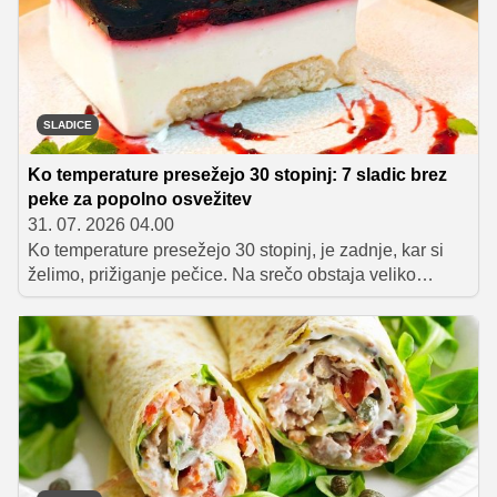
SLADICE
Ko temperature presežejo 30 stopinj: 7 sladic brez
peke za popolno osvežitev
31. 07. 2026 04.00
Ko temperature presežejo 30 stopinj, je zadnje, kar si
želimo, prižiganje pečice. Na srečo obstaja veliko
osvežilnih sladic brez peke, ki navdušijo s kremasto
teksturo in sadnimi okusi. Zbrali smo sedem receptov, ki
bodo poskrbeli za ohladitev in osvežitev tudi v najhujši
poletni vročini.