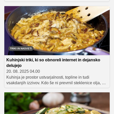
Gre za eno najbolj priljubljenih jedi tajske ulične
kuhinje, ki jo sestavljajo riževi rezanci z jajcem,
zelenjavo in izbranim mesom ali tofujem v slastni omaki.
TRIKI IN NASVETI
Kuhinjski triki, ki so obnoreli internet in dejansko
delujejo
20. 08. 2025 04.00
Kuhinja je prostor ustvarjalnosti, topline in tudi
vsakdanjih izzivov. Kdo še ni prevrnil steklenice olja, se
mučil z lupljenjem česna ali pa se jezil, ker gobe med
kuhanjem postanejo kašaste? Prav zato ljudje po vsem
svetu obožujejo kuhinjske trike, ki nam olajšajo delo,
prihranijo čas in pogosto celo zmanjšajo količino
zavržene hrane.