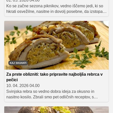
01. 05. 2026 04.00
Ko se začne sezona piknikov, vedno iščemo jedi, ki so
hkrati osvežilne, nasitne in dovolj posebne, da izstopajo
na mizi. Prav takšna je znamenita La Scala solata –
preprosta, a izjemno okusna klasika, ki jo danes
obožujejo tako ljubitelji kulinarike kot tudi svetovne
zvezde.
KAJ SKUHATI
Za prste oblizniti: tako pripravite najboljša rebrca v
pečici
10. 04. 2026 04.00
Svinjska rebra so vedno dobra ideja za okusno in
nasitno kosilo. Zbrali smo pet odličnih receptov, s
katerimi bodo rebrca vsakič popolna – mehka, sočna in
polna okusa.