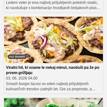
Ledeni veter je ena najbolj priljubljenih poletnih sladic,
ki navdušuje s kombinacijo hrustljavih beljakovih plasti,
nežne vanilijeve kreme, stepene smetane in svežega
sadja. Preizkusite recept Sanje Sirk, ki je kot nalašč za
sezono svežih domačih jagod.
KAJ SKUHATI
Viralni hit, ki vzame le nekaj minut, navduši pa že po
prvem grižljaju
03. 06. 2026 04.00
Smash burger tacosi so eden najbolj priljubljenih
kulinaričnih trendov zadnjih let. Gre za preprosto, a
izjemno okusno kombinacijo sočnega burgerja in
hrustljave tortilje, ki je osvojila družbena omrežja in
domače kuhinje po vsem svetu. Priprava je hitra,