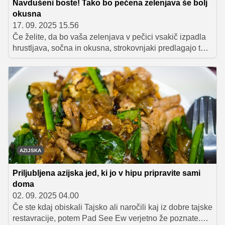
Navdušeni boste! Tako bo pečena zelenjava še bolj
okusna
17. 09. 2025 15.56
Če želite, da bo vaša zelenjava v pečici vsakič izpadla
hrustljava, sočna in okusna, strokovnjaki predlagajo te
preproste nasvete.
AZIJSKA
Priljubljena azijska jed, ki jo v hipu pripravite sami
doma
02. 09. 2025 04.00
Če ste kdaj obiskali Tajsko ali naročili kaj iz dobre tajske
restavracije, potem Pad See Ew verjetno že poznate.