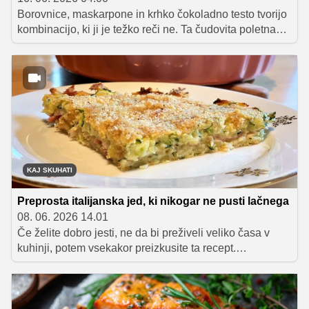
Borovnice, maskarpone in krhko čokoladno testo tvorijo
kombinacijo, ki ji je težko reči ne. Ta čudovita poletna
sladica navduši z nežno kremo, sočnimi borovnicami in
hrustljavo čokoladno osnovo, prepričala pa bo tako
ljubitelje tradicije kot tiste, ki iščejo vrhunske
slaščičarske okuse.
KAJ SKUHATI
Preprosta italijanska jed, ki nikogar ne pusti lačnega
08. 06. 2026 14.01
Če želite dobro jesti, ne da bi preživeli veliko časa v
kuhinji, potem vsekakor preizkusite ta recept.
Potrebujete samo nekaj bučk, jajc, krompirja, suhega
mesa in sira, da ustvarite zelo okusno jed, s katero
boste navdušili vse družinske člane. Tudi tiste, ki se ob
omembi zelenjave navadno zmrdujejo.