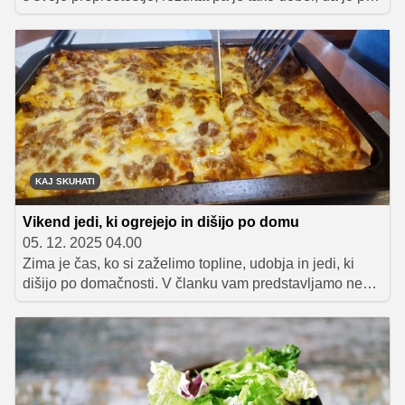
prvem poskusu večina vzame za svojo stalnico. Za
pripravo ne potrebujemo skoraj ničesar – le celega
piščanca in debele plasti soli. Kljub temu pa je rezultat
neverjetno sočen, aromatičen in čudovito hrustljav. V
nadaljevanju razkrivamo, zakaj ta način deluje, kako
poteka priprava in katere trike je dobro poznati, da bo
piščanec vsakič popoln.
KAJ SKUHATI
Vikend jedi, ki ogrejejo in dišijo po domu
05. 12. 2025 04.00
Zima je čas, ko si zaželimo topline, udobja in jedi, ki
dišijo po domačnosti. V članku vam predstavljamo nekaj
najboljših zimskih comfort food idej – od bogatih
enolončnic do počasi pečenih jedi, testenin in sladic, ki
so kot naročene za sproščen vikend. Zbrani recepti
ogrejejo, nasitijo in ustvarijo tisto pravo decembrsko
domače vzdušje.