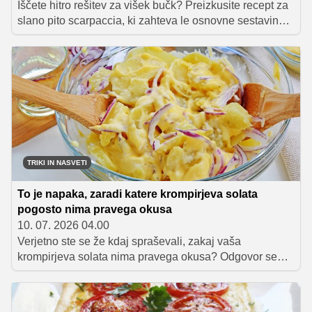
Iščete hitro rešitev za višek bučk? Preizkusite recept za
slano pito scarpaccia, ki zahteva le osnovne sestavine
in malo časa. Z dodatkom koruzne moke bo pita vselej
popolnoma hrustljava, njena priprava pa preprosta in
izjemno praktična.
TRIKI IN NASVETI
To je napaka, zaradi katere krompirjeva solata
pogosto nima pravega okusa
10. 07. 2026 04.00
Verjetno ste se že kdaj spraševali, zakaj vaša
krompirjeva solata nima pravega okusa? Odgovor se
skriva v ključni napaki, ki jo mnogi ponavljajo. Preverite,
kako z enostavno metodo dosežete popolno aromo, ki
bo navdušila vsakega gurmana.