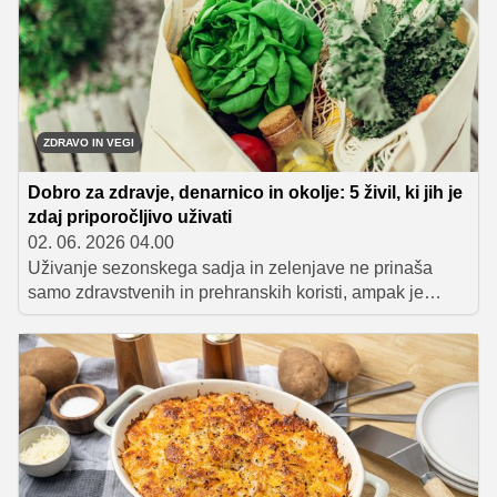
rezultat pa popolna izbira za kosilo, večerjo ali piknik
druženje.
ZDRAVO IN VEGI
Dobro za zdravje, denarnico in okolje: 5 živil, ki jih je
zdaj priporočljivo uživati
02. 06. 2026 04.00
Uživanje sezonskega sadja in zelenjave ne prinaša
samo zdravstvenih in prehranskih koristi, ampak je
dobro tudi za denarnico in okolje. Predstavljamo vam
pet živil, ki so trenutno v sezoni in s katerimi lahko
bistveno obogatite svoj poletni jedilnik.