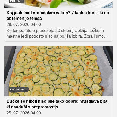
POLETJE
Kaj jesti med vročinskim valom? 7 lahkih kosil, ki ne
obremenijo telesa
29. 07. 2026 04.00
Ko temperature presežejo 30 stopinj Celzija, težke in
mastne jedi pogosto niso najboljša izbira. Zbrali smo
sedem lahkih poletnih kosil, ki osvežijo, nasitijo in
telesa ne obremenijo. Na seznamu so poletne solate,
hladna juha, tortilje in mediteranski zavitki, ki so idealni
za najbolj vroče dni.
KAJ SKUHATI
Bučke še nikoli niso bile tako dobre: hrustljava pita,
ki navduši s preprostostjo
25. 07. 2026 04.00