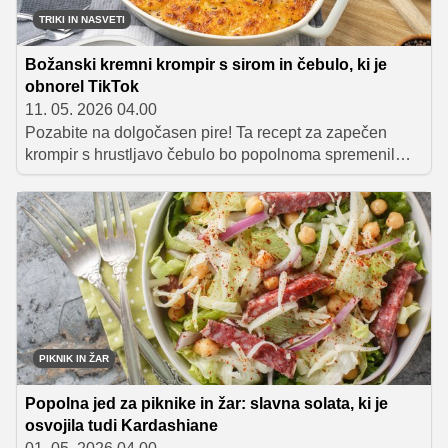
TRIKI IN NASVETI
Božanski kremni krompir s sirom in čebulo, ki je
obnorel TikTok
11. 05. 2026 04.00
Pozabite na dolgočasen pire! Ta recept za zapečen
krompir s hrustljavo čebulo bo popolnoma spremenil
vaš pogled na to klasično prilogo in navdušil vse goste
za mizo.
PIKNIK IN ŽAR
Popolna jed za piknike in žar: slavna solata, ki je
osvojila tudi Kardashiane