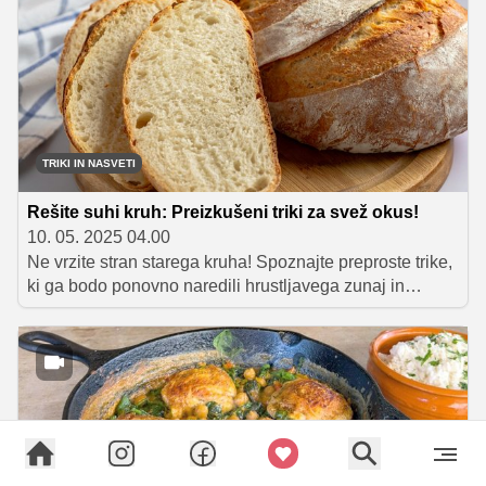
privlačni na pogled, ampak tudi odlična izbira za zdrav
začetek dneva – preprosto, hitro in okusno.
TRIKI IN NASVETI
Rešite suhi kruh: Preizkušeni triki za svež okus!
10. 05. 2025 04.00
Ne vrzite stran starega kruha! Spoznajte preproste trike,
ki ga bodo ponovno naredili hrustljavega zunaj in
mehkega znotraj. Razkrivamo najboljše in najhitrejše
metode, ki jih lahko preizkusite doma, vključno s
presenetljivo kombinacijo mikrovalovke in toasterja.