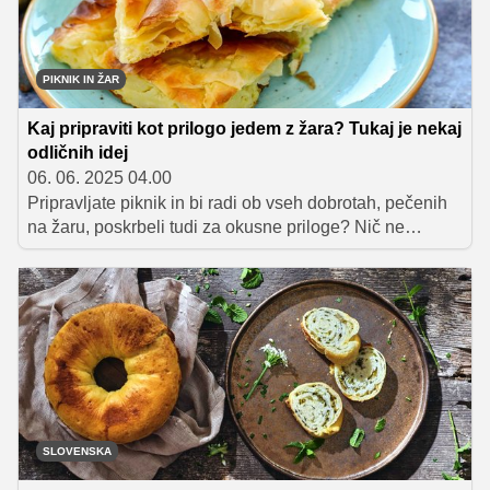
PIKNIK IN ŽAR
Kaj pripraviti kot prilogo jedem z žara? Tukaj je nekaj
odličnih idej
06. 06. 2025 04.00
Pripravljate piknik in bi radi ob vseh dobrotah, pečenih
na žaru, poskrbeli tudi za okusne priloge? Nič ne
skrbite! Za vas smo pripravili celo paleto okusnih idej, ki
bodo vaše domače zabave na prostem spremenile v
pravo gurmansko doživetje!
SLOVENSKA