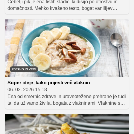
Čebelji pik je ena tistih sladic, ki dišijo po otroštvu in
domačnosti. Mehko kvašeno testo, bogat vanilijev
nadev in hrustljava medeno-mandljeva skorja so
kombinacija, ki nikoli ne razočara. Ta recept za čebelji
pik iz pekača je preprost, preverjen in noro okusen – ko
ga boste enkrat poskusili, ga boste gotovo uvrstili med
svoje najljubše domače pecivo.
ZDRAVO IN VEGI
Super ideje, kako pojesti več vlaknin
06. 02. 2026 15.18
Ena od smernic zdrave in uravnotežene prehrane je tudi
ta, da uživamo živila, bogata z vlakninami. Vlaknine so
za naše telo zelo dobre, saj uravnavajo prebavo in
skrbijo tudi za dolgotrajen občutek sitosti. Po priporočilih
naj bi jih odrasli dnevno zaužili okoli 30 gramov, kar
lahko dosežemo z upoštevanjem nekaj preprostih