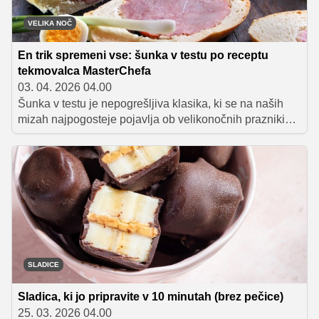
VELIKA NOČ
En trik spremeni vse: šunka v testu po receptu
tekmovalca MasterChefa
03. 04. 2026 04.00
Šunka v testu je nepogrešljiva klasika, ki se na naših
mizah najpogosteje pojavlja ob velikonočnih praznikih,
a jo z veseljem pripravimo tudi ob drugih posebnih
priložnostih. Čeprav gre za tradicionalno jed, jo lahko z
nekaj pravimi pristopi dvignemo na povsem novo raven.
Prav to dokazuje tudi Dan Prohart, ki s svojimi
preizkušenimi triki razkriva, kako lahko jed pripravimo
tako, da bo vsakič uspela.
SLADICE
Sladica, ki jo pripravite v 10 minutah (brez pečice)
25. 03. 2026 04.00