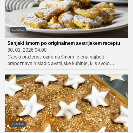
nasvetov, ki vam jih razkrivamo v nadaljevanju.
SLADICE
Sanjski šmorn po originalnem avstrijskem receptu
30. 01. 2026 04.00
Carski praženec oziroma šmorn je ena najbolj
prepoznavnih sladic avstrijske kuhinje, ki s svojo
preprostostjo in bogatim okusom navdušuje že
generacije. V članku predstavljamo originalni recept za
to rahlo in puhasto natrgano palačinko, obenem pa
razkrivamo tudi nekaj zanimivosti o njenem izvoru,
tesno povezanem z avstrijskim cesarjem Francem
Jožefom I.
SLADICE