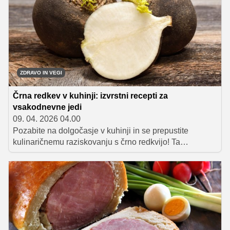
ZDRAVO IN VEGI
Črna redkev v kuhinji: izvrstni recepti za
vsakodnevne jedi
09. 04. 2026 04.00
Pozabite na dolgočasje v kuhinji in se prepustite
kulinaričnemu raziskovanju s črno redkvijo! Ta
edinstvena zelenjava, ki skriva moč v svojem ostrem
okusu in bogastvu hranil, bo osvežila vaše obroke.
Pripravite pet slastnih jedi, od hrustljavih solat do tople
pečene priloge, ki vas bodo zagotovo navdušile.