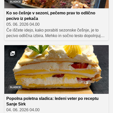
SLADICE
Ko so češnje v sezoni, pečemo prav to odlično
pecivo iz pekača
05. 06. 2026 04.00
Če iščete idejo, kako porabiti sezonske češnje, je to
pecivo odlična izbira. Mehko in sočno testo dopolnjujejo
sladko-kisle češnje, za piko na i pa poskrbi hrustljava
mandljeva skorjica, ki se med peko karamelizira in
ustvari neustavljivo kombinacijo okusov ter tekstur.
SLADICE
Popolna poletna sladica: ledeni veter po receptu
Sanje Sirk
04. 06. 2026 04.00