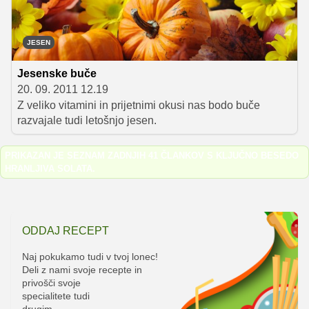
JESEN
Jesenske buče
20. 09. 2011 12.19
Z veliko vitamini in prijetnimi okusi nas bodo buče
razvajale tudi letošnjo jesen.
PRIKAZAN JE SEZNAM ZADNJIH 41 ČLANKOV S KLJUČNO BESEDO
HRANLJIVA SOLATA
.
ODDAJ RECEPT
Naj pokukamo tudi v tvoj lonec!
Deli z nami svoje recepte in
privošči svoje
specialitete tudi
drugim.