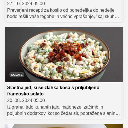
27. 10. 2024 05.00
Preverjeni recepti za kosilo od ponedeljka do nedelje
bodo rešili vaše tegobe in večno vprašanje, "kaj skuhati
danes".
SOLATE
Slastna jed, ki se zlahka kosa s priljubljeno
francosko solato
20. 08. 2024 05.00
Iz graha, trdo kuhanih jajc, majoneze, začimb in
poljubnih dodatkov, kot so čedar sir, popražena slanina
in nasekljana rdeča čebula, skorajda v hipu pripravimo
solato, ki je lahko samostojna jed ali pa izvrstna priloga