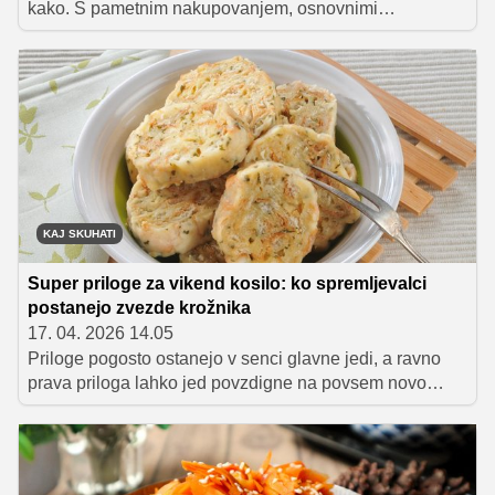
kako. S pametnim nakupovanjem, osnovnimi
sestavinami in nekaj hitrimi recepti lahko tudi študenti
brez težav pripravijo okusne, nasitne in raznolike
obroke, ne da bi presegli dnevni proračun.
KAJ SKUHATI
Super priloge za vikend kosilo: ko spremljevalci
postanejo zvezde krožnika
17. 04. 2026 14.05
Priloge pogosto ostanejo v senci glavne jedi, a ravno
prava priloga lahko jed povzdigne na povsem novo
raven. V tem članku vam predstavljamo nekaj svežih
idej za priloge, ki so hitro pripravljene, polnega okusa in
odlično dopolnijo tako mesne kot tudi ribje ali
zelenjavne glavne jedi.