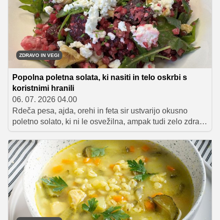
hranljiv in zelo okusen.
ZDRAVO IN VEGI
Popolna poletna solata, ki nasiti in telo oskrbi s
koristnimi hranili
06. 07. 2026 04.00
Rdeča pesa, ajda, orehi in feta sir ustvarijo okusno
poletno solato, ki ni le osvežilna, ampak tudi zelo zdrava
in hranljiva. Odlična izbira za lahko kosilo, večerjo ali
zdrav obrok, ki vas bo prijetno nasitil.