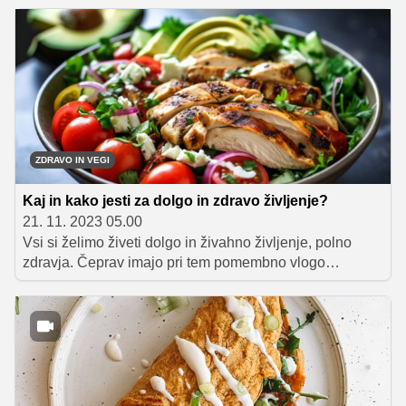
čemer naj bi večji del predstavlja zelenjava (vsaj 250
gramov) in nekoliko manjši del sadje (približno 150
gramov). Kako to doseči na čimbolj preprost in
enostaven način, vam predstavljamo v nadaljevanju.
ZDRAVO IN VEGI
Kaj in kako jesti za dolgo in zdravo življenje?
21. 11. 2023 05.00
Vsi si želimo živeti dolgo in živahno življenje, polno
zdravja. Čeprav imajo pri tem pomembno vlogo
genetika in zdrav življenjski slog, je uravnotežena in
hranljiva prehrana prav tako eden od temeljev za
doseganje dolgoživosti in splošnega dobrega počutja. S
prehrano, ki je osredotočena na polnovredna živila,
lahko optimizirate svoje zdravje in povečate možnosti za
dolgo in zdravo življenje. V nadaljevanju vam ponujamo
nekaj nasvetov, kaj in kako jesti za optimalno zdravje in