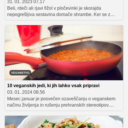
31. 01. 2023 07.17
Beli, rdeči ali rjavi fižol v pločevinki je skorajda
nepogrešljiva sestavina domače shrambe. Ker se z
njegovo uporabo izognemo dolgotrajnemu namakanju
in kuhanju, je odlična izbira za pripravo okusnih obrokov
tudi med tednom, ko nam pogosto primanjkuje časa. Da
pa ga ne boste vedno znova uporabljali samo kot
dodatek različnim solatam, vam v nadaljevanju
predstavljamo deset okusnih jedi, ki vsebujejo fižol iz
pločevinke.
VEGANSTVO
10 veganskih jedi, ki jih lahko vsak pripravi
03. 01. 2024 08.56
Mesec januar je posvečen ozaveščanju o veganskem
načinu življenja in rušenju prehranskih stereotipov.
Svetovnemu izzivu, da se v mesecu januarju
prehranjujejo izključno z rastlinsko hrano, se vsako leto
pridružuje več ljudi. Glede na to, da rastlinska prehrana