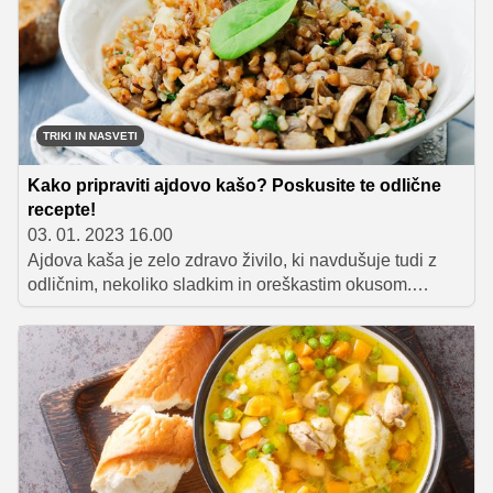
postaja vse bolj aktualna tudi pri nas, smo se odločili, da
pripravimo seznam 10 veganskih jedi, ki so enostavne
za pripravo in tudi ne vsebujejo zapletenih sestavin, z
njimi pa boste v svoj jedilnik vnesli 'svež veter' ter
predvsem več zdravih sestavin.
TRIKI IN NASVETI
Kako pripraviti ajdovo kašo? Poskusite te odlične
recepte!
03. 01. 2023 16.00
Ajdova kaša je zelo zdravo živilo, ki navdušuje tudi z
odličnim, nekoliko sladkim in oreškastim okusom.
Zaradi številnih koristnih lastnostih bi jo morali pogosto
uživati, a velikokrat žal nimamo ideje, kako naj jo sploh
pripravimo. Za vse, ki bi radi svoj jedilnik obogatili z
novimi jedmi, smo na enem mestu zbrali okusne
recepte, v katerih je osrednja sestavina prav ajdova
kaša.