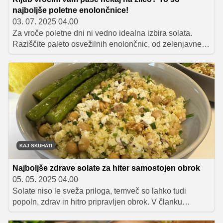
najboljše poletne enolončnice!
03. 07. 2025 04.00
Za vroče poletne dni ni vedno idealna izbira solata.
Raziščite paleto osvežilnih enolončnic, od zelenjavne z
omako pistou do preproste boranje. V članku boste našli
recepte, ki jih lahko pripravite hitro in preprosto, hkrati
pa zadovoljijo željo po hranljivem obroku na žlico, tudi v
poletni vročini.
KAJ SKUHATI
Najboljše zdrave solate za hiter samostojen obrok
05. 05. 2025 04.00
Solate niso le sveža priloga, temveč so lahko tudi
popoln, zdrav in hitro pripravljen obrok. V članku
razkrivamo recepte in trike, kako ustvariti solate, ki bodo