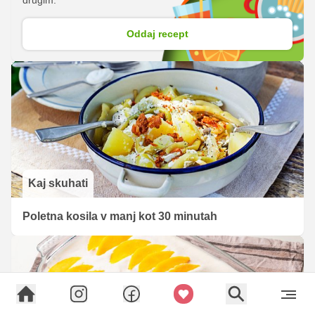
Oddaj recept
Kaj skuhati
Poletna kosila v manj kot 30 minutah