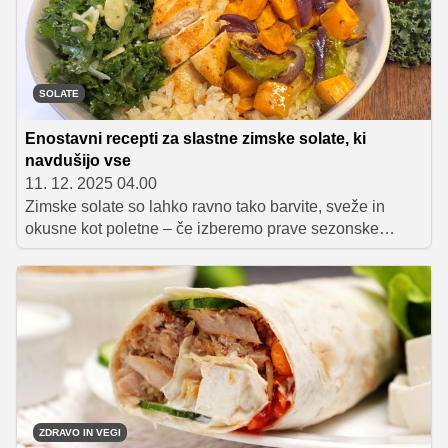
SOLATE
Enostavni recepti za slastne zimske solate, ki
navdušijo vse
11. 12. 2025 04.00
Zimske solate so lahko ravno tako barvite, sveže in
okusne kot poletne – če izberemo prave sezonske
sestavine. Radič, belo in rdeče zelje, ohrovt, sladki
krompir, brusnice ter orehi ustvarijo bogate teksture in
poln okus, ki se odlično podajo hladnejšim mesecem.
Preverite, kako sezonske sestavine združiti v sodobne,
lahkotne in hranljive solate, ki popestrijo vsak zimski
jedilnik.
ZDRAVO IN VEGI