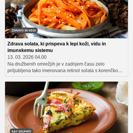
ZDRAVO IN VEGI
Zdrava solata, ki prispeva k lepi koži, vidu in
imunskemu sistemu
13. 03. 2026 04.00
Na družbenih omrežjih je v zadnjem času zelo
priljubljena tako imenovana retinol solata s korenčkom.
Priljubljena je predvsem zato, ker združuje sveže
sestavine, hitro pripravo in hranilne snovi, ki podpirajo
zdravje kože.
KAJ SKUHATI