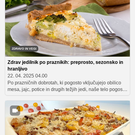
nasitne in polnovredne.
ZDRAVO IN VEGI
Zdrav jedilnik po praznikih: preprosto, sezonsko in
hranljivo
22. 04. 2025 04.00
Po prazničnih dobrotah, ki pogosto vključujejo obilico
mesa, jajc, potice in drugih težjih jedi, naše telo pogosto
hrepeni po lažji in bolj uravnoteženi prehrani. Namesto
strogih diet in ekstremnih detoksov raje posezimo po
hranljivih in okusnih rešitvah, ki ne zahtevajo veliko
časa, denarja ali odrekanja.