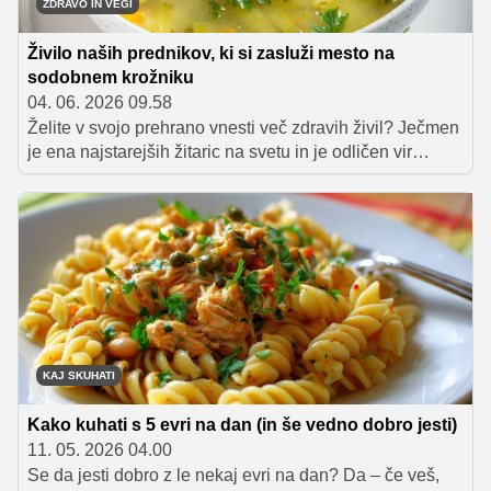
ZDRAVO IN VEGI
Živilo naših prednikov, ki si zasluži mesto na
sodobnem krožniku
04. 06. 2026 09.58
Želite v svojo prehrano vnesti več zdravih živil? Ječmen
je ena najstarejših žitaric na svetu in je odličen vir
vlaknin ter mineralov. Preverite, kako ga vključiti v
poletne jedi, od solat do enolončnic, in zakaj je ješprenj
idealen za pripravo vnaprej.
KAJ SKUHATI
Kako kuhati s 5 evri na dan (in še vedno dobro jesti)
11. 05. 2026 04.00
Se da jesti dobro z le nekaj evri na dan? Da – če veš,