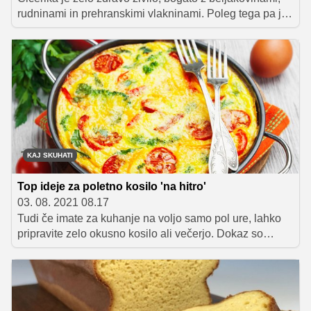
rudninami in prehranskimi vlakninami. Poleg tega pa je
tudi vsestransko uporabna, saj jo lahko dodajamo v juhe
in enolončnice, solate, omake in zelenjavne jedi, iz nje
pa lahko pripravimo tudi okusne namaze. Da se
izognemo dolgotrajnemu namakanju in kuhanju, je
najbolje uporabiti kar konzervirano čičeriko. Tako lahko
hitro pripravimo številne okusne in tudi zdrave obroke,
primerne za vse dni v tednu. Predstavljamo vam izbor
naših najljubših jedi s čičeriko.
KAJ SKUHATI
Top ideje za poletno kosilo 'na hitro'
03. 08. 2021 08.17
Tudi če imate za kuhanje na voljo samo pol ure, lahko
pripravite zelo okusno kosilo ali večerjo. Dokaz so
spodnji recepti, v katerih boste zagotovo našli tudi
kakšno dobro idejo, kako se lahko na hiter in okusen
način znebite viška poletne zelenjave na vrtu.