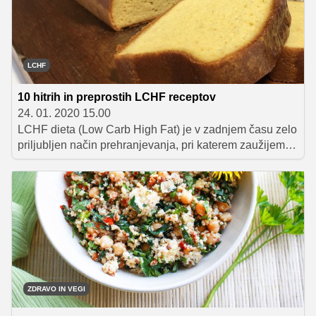
LCHF
10 hitrih in preprostih LCHF receptov
24. 01. 2020 15.00
LCHF dieta (Low Carb High Fat) je v zadnjem času zelo
priljubljen način prehranjevanja, pri katerem zaužijemo
veliko beljakovin in zdravih maščob ter zelo malo
ogljikovih hidratov. Za vse, ki o LCHF dieti razmišljate
ali pa se po njenih smernicah že prehranjujete, smo
pripravili 10 slastnih receptov za vsak dan, ki jih poleg
odličnega okusa odlikuje tudi hitra in preprosta priprava.
ZDRAVO IN VEGI