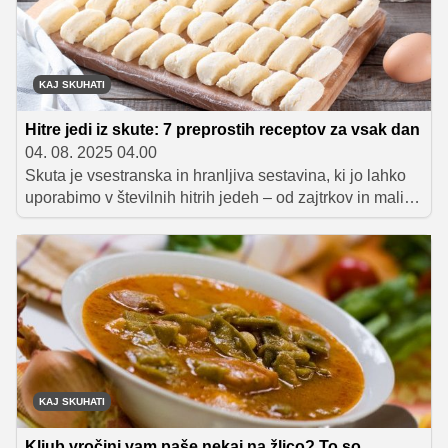
KAJ SKUHATI
Hitre jedi iz skute: 7 preprostih receptov za vsak dan
04. 08. 2025 04.00
Skuta je vsestranska in hranljiva sestavina, ki jo lahko
uporabimo v številnih hitrih jedeh – od zajtrkov in malic
do kosil in večerij. V tem članku smo zbrali nekaj
odličnih, enostavnih receptov, ki so pripravljeni v največ
pol ure.
KAJ SKUHATI
Kljub vročini vam paše nekaj na žlico? To so