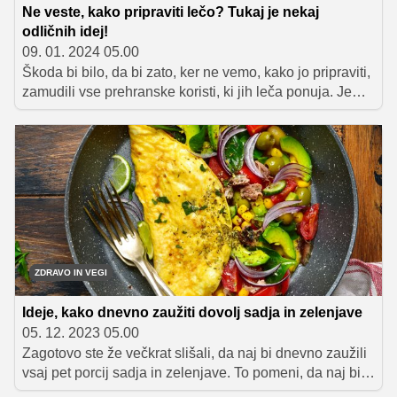
Ne veste, kako pripraviti lečo? Tukaj je nekaj
odličnih idej!
09. 01. 2024 05.00
Škoda bi bilo, da bi zato, ker ne vemo, kako jo pripraviti,
zamudili vse prehranske koristi, ki jih leča ponuja. Je
namreč zelo zdravo in hranilno živilo, ki navdušuje s
prijetnim okusom in tudi vsestransko uporabnostjo,
poleg tega pa je tudi poceni. Lahko jo uporabimo pri
pripravi juh, enolončnic, omak, solat in namazov, iz leče
pa lahko pripravimo tudi okusne polpete ter brezmesno
'pečenko'. Preletite spodnji seznam in izberite recept, ki
ga boste v kratkem preizkusili.
ZDRAVO IN VEGI
Ideje, kako dnevno zaužiti dovolj sadja in zelenjave
05. 12. 2023 05.00
Zagotovo ste že večkrat slišali, da naj bi dnevno zaužili
vsaj pet porcij sadja in zelenjave. To pomeni, da naj bi
skupno pojedli vsaj 400 gramov sadja in zelenjave, pri