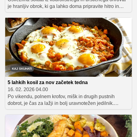
je hranljiv obrok, ki ga lahko doma pripravite hitro in
bistveno ceneje kot v restavraciji.
KAJ SKUHATI
5 lahkih kosil za nov začetek tedna
16. 02. 2026 04.00
Po vikendu, polnem krofov, mišk in drugih pustnih
dobrot, je čas za lažji in bolj uravnotežen jedilnik.
Pripravili smo pet preprostih kosil, ki so lahka, hranljiva
in polna svežih okusov, predvsem pa so popolna izbira
za ponedeljkov "reset".