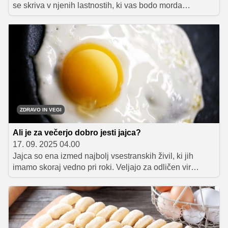
se skriva v njenih lastnostih, ki vas bodo morda
presenetile, koliko koristi skriva skleda sveže solate.
ZDRAVO IN VEGI
Ali je za večerjo dobro jesti jajca?
17. 09. 2025 04.00
Jajca so ena izmed najbolj vsestranskih živil, ki jih
imamo skoraj vedno pri roki. Veljajo za odličen vir
beljakovin, vitaminov in mineralov, poleg tega pa jih
lahko pripravimo na nešteto načinov. So zelo
priljubljena izbira za pripravo zdravih in hranljivih
zajtrkov, pogosto pa se pojavi vprašanje: ali so jajca
primerna tudi za večerjo?