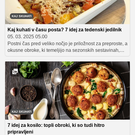
KAJ SKUHATI
Kaj kuhati v času posta? 7 idej za tedenski jedilnik
05. 03. 2025 05.00
Postni čas pred veliko nočjo je priložnost za preproste, a
okusne obroke, ki temeljijo na sezonskih sestavinah,
zelenjavi, stročnicah in ribah. Če se v tem obdobju
izogibate mesu ali iščete lažje jedi, smo za vas pripravili
nekaj odličnih idej za kosila, ki bodo nasitna, hranljiva in
polna okusa.
KAJ SKUHATI
7 idej za kosilo: topli obroki, ki so tudi hitro
pripravljeni