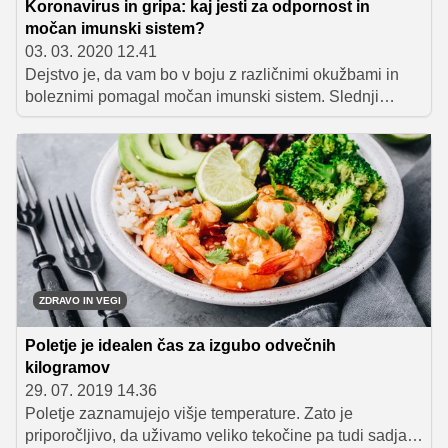
Koronavirus in gripa: kaj jesti za odpornost in
močan imunski sistem?
03. 03. 2020 12.41
Dejstvo je, da vam bo v boju z različnimi okužbami in
boleznimi pomagal močan imunski sistem. Slednji
namreč deluje tako, da uničuje mikrobe, kot so virusi in
bakterije, ter parazite. V času prehladnih obolenj in
gripe, še zlasti pa v obdobju izbruha koronavirusa, je
pomembno, da ga še dodatno okrepimo z zdravo in
raznoliko prehrano. V nadaljevanju vam predstavljamo
živila, ki jih za močan imunski sistem vključite v
vsakodenvno prehrano.
ZDRAVO IN VEGI
Poletje je idealen čas za izgubo odvečnih
kilogramov
29. 07. 2019 14.36
Poletje zaznamujejo višje temperature. Zato je
priporočljivo, da uživamo veliko tekočine pa tudi sadja