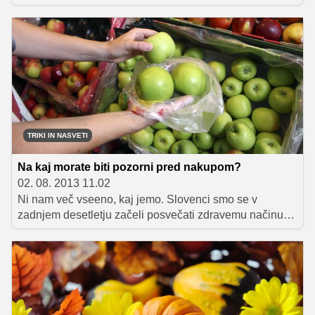
in zelenjave, ki ju prav tako sestavlja kar nekaj vode. Ta
sestavina denimo predstavlja kar 95 odstotkov kumare.
Solata iz te zelenjave ni brez razloga v tem letnem času
tako osvežilna. Nacionalni inštitut za javno zdravje
poleg tega priporoča, da imamo čez dan več manjših
obrokov, saj s tem ne preobremenimo presnove.
TRIKI IN NASVETI
Na kaj morate biti pozorni pred nakupom?
02. 08. 2013 11.02
Ni nam več vseeno, kaj jemo. Slovenci smo se v
zadnjem desetletju začeli posvečati zdravemu načinu
prehranjevanja in posledično spremenili nakupovalne
navade. Eden od kriterijev nakupa je tudi izvor živil, zato
je pomembno, da se seznanimo, kako lahko na
prodajnem mestu preverimo, od kod živilo prihaja.