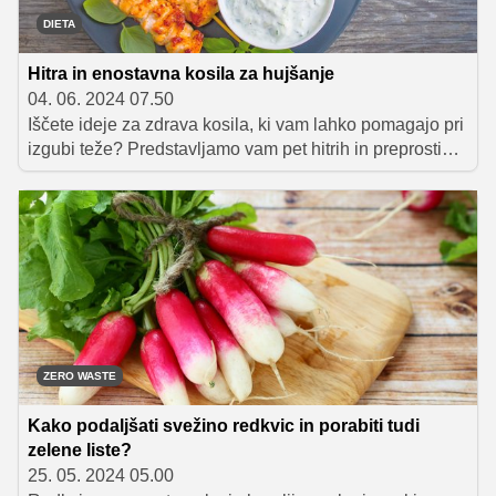
lahko porabite v okusnih poletnih jedeh. Preletite naše
DIETA
predloge in izberite najljubšega.
Hitra in enostavna kosila za hujšanje
04. 06. 2024 07.50
Iščete ideje za zdrava kosila, ki vam lahko pomagajo pri
izgubi teže? Predstavljamo vam pet hitrih in preprostih
receptov, ki so hkrati okusni in hranljivi!
ZERO WASTE
Kako podaljšati svežino redkvic in porabiti tudi
zelene liste?
25. 05. 2024 05.00