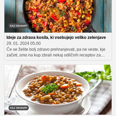
KAJ SKUHATI
Ideje za zdrava kosila, ki vsebujejo veliko zelenjave
29. 01. 2024 05.00
Če se želite bolj zdravo prehranjevati, pa ne veste, kje
začeti, smo na kup zbrali nekaj odličnih receptov za
zdrava kosila, ki vas bodo nasitila, predvsem pa vas
bodo oskrbela s številnimi hranili, saj so pripravljena z
veliko različne zelenjave. Katerega od njih lahko
preizkusite še danes.
KAJ SKUHATI