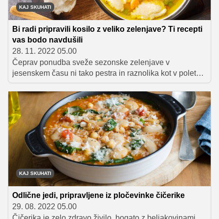
KAJ SKUHATI
Bi radi pripravili kosilo z veliko zelenjave? Ti recepti
vas bodo navdušili
28. 11. 2022 05.00
Čeprav ponudba sveže sezonske zelenjave v
jesenskem času ni tako pestra in raznolika kot v poletnih
mesecih, imamo kljub vsemu kar precejšnjo izbiro.
Poleg gomoljnje in korenaste zelenjave, brokolija,
cvetače in zelja, si lahko pomagamo tudi z
najrazličnejšo zamrznjeno, fermentirano in vloženo
zelenjavo. Iz omenjenih živil si denimo pripravimo
okusno enolončnico ali pa izbrane dobrote preprosto
spečemo v pečici. Predstavljamo vam naše predloge
zelenjavnih jedi, ki vas bodo napolnile z energijo,
izboljšale prebavo in poskrbele tudi za boljše počutje.
KAJ SKUHATI
Odlične jedi, pripravljene iz pločevinke čičerike
29. 08. 2022 05.00
Čičerika je zelo zdravo živilo, bogato z beljakovinami,