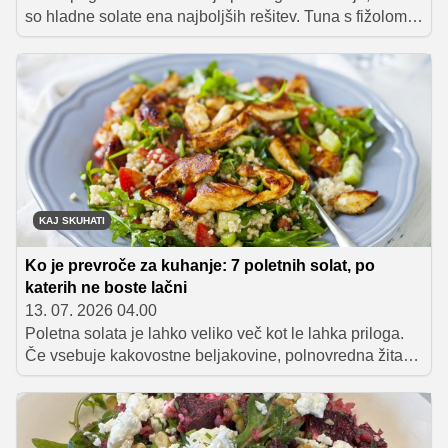
so hladne solate ena najboljših rešitev. Tuna s fižolom
zaradi kombinacije kakovostnih beljakovin, prehranskih
vlaknin in obilice zelenjave predstavlja preprost in
uravnotežen obrok, ki lahko prispeva k daljšemu
občutku sitosti in lažjemu nadzoru telesne teže.
KAJ SKUHATI
Ko je prevroče za kuhanje: 7 poletnih solat, po
katerih ne boste lačni
13. 07. 2026 04.00
Poletna solata je lahko veliko več kot le lahka priloga.
Če vsebuje kakovostne beljakovine, polnovredna žita
ali stročnice in veliko sezonske zelenjave, nasiti za več
ur ter brez težav nadomesti kosilo. Zbrali smo sedem
okusnih receptov, ki dokazujejo, da je solata lahko tudi v
najbolj vročih dneh odličen obrok, ki je hkrati lahek,