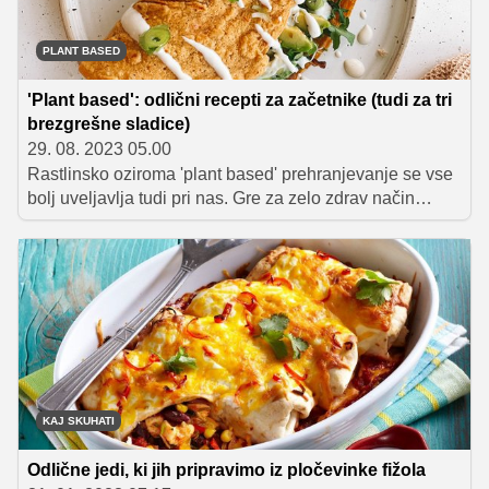
vitalnost.
PLANT BASED
'Plant based': odlični recepti za začetnike (tudi za tri
brezgrešne sladice)
29. 08. 2023 05.00
Rastlinsko oziroma 'plant based' prehranjevanje se vse
bolj uveljavlja tudi pri nas. Gre za zelo zdrav način
prehranjevanja, ki ga spodbujajo tudi okoljevarstveniki,
saj v tem primeru posegamo po okolju in podnebju
prijaznejši hrani. In če mislite, da z uporabo izključno
rastlinskih surovin ne morete pripraviti okusnega
obroka, se pošteno motite. Tudi sladice so lahko zelo
okusne! Preletite spodnji seznam receptov in se
prepričajte, da je lahko rastlinsko prehranjevanje zelo
okusno, barvito, predvsem pa zdravo in hranljivo.
KAJ SKUHATI
Odlične jedi, ki jih pripravimo iz pločevinke fižola