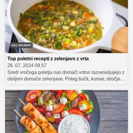
jedem z žara.
KAJ SKUHATI
Top poletni recepti z zelenjavo z vrta
26. 07. 2024 09.57
Sredi vročega poletja nas domači vrtovi razveseljujejo z
obiljem domače zelenjave. Poleg bučk, kumar, stročjega
fižola, graha, krompirja, blitve in paprike se začne tudi
sezona domačega paradižnika, iz zemlje pa pokuka tudi
že kakšen oranžen korenček. Če k obilici domače
zelenjave, ki jo pridelamo sami, prištejemo še kakšen
dar, ki nam ga pokloni soseda, mama, babica ali
prijateljica, imamo lahko kmalu hladilnik do vrha
napolnjen z domačo zelenjavo. Da slednja ne bi šla v
nič, smo za vas pripravili nekaj odličnih idej, kako jo