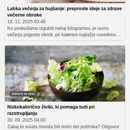
Lahka večerja za hujšanje: preproste ideje za zdrave
večerne obroke
18. 11. 2025 03.48
Ko poskušamo izgubiti nekaj kilogramov, je ravno
večerja pogosto obrok, pri katerem najlažje naredimo
napake. Pretežka hrana, prevelike porcije ali prigrizki
pred spanjem lahko hitro zavrejo napredek. Dobra
novica je, da se z nekaj preprostimi pravili in ustreznimi
živili večerja spremeni v lahko, hranljivo in okusno
podporo hujšanju.
ZDRAVO IN VEGI
Nizkokalorično živilo, ki pomaga tudi pri
razstrupljanju
30. 09. 2025 04.00
Zakaj bi solata morala biti redni del jedilnika? Odgovor