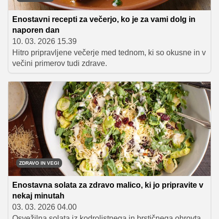
Enostavni recepti za večerjo, ko je za vami dolg in
naporen dan
10. 03. 2026 15.39
Hitro pripravljene večerje med tednom, ki so okusne in v
večini primerov tudi zdrave.
ZDRAVO IN VEGI
Enostavna solata za zdravo malico, ki jo pripravite v
nekaj minutah
03. 03. 2026 04.00
Osvežilna solata iz kodrolistnega in brstičnega ohrovta