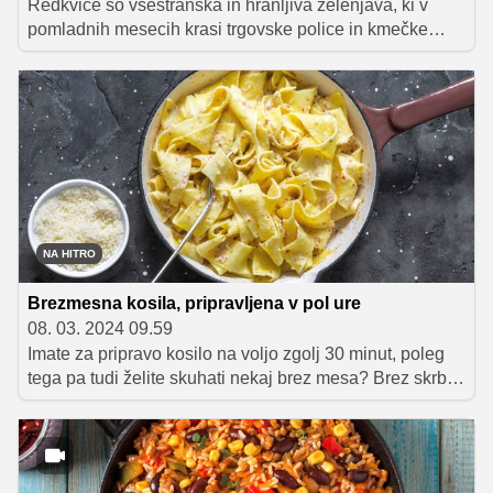
Redkvice so vsestranska in hranljiva zelenjava, ki v
pomladnih mesecih krasi trgovske police in kmečke
tržnice, z obilnim pridelkom pa nas razveseljujejo tudi
na gredicah domačega vrta. Ključ za ohranjanje njihove
hrustljave teksture je v pravilnem shranjevanju, medtem
ko večinoma uporabljamo njihove rdeče plodove, pa so
uporabni tudi zeleni listi.
NA HITRO
Brezmesna kosila, pripravljena v pol ure
08. 03. 2024 09.59
Imate za pripravo kosilo na voljo zgolj 30 minut, poleg
tega pa tudi želite skuhati nekaj brez mesa? Brez skrbi,
za vas imamo cel kup odličnih receptov! V zgolj pol ure
si lahko pripravite raznolike brezmesne jedi: od okusnih
njokov, tudi brez glutena, do okusnih testenin,
pripravljenih v eni posodi, in zdrave kvinojine solate.