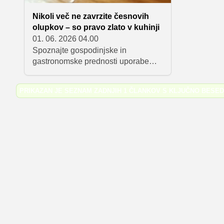
Nikoli več ne zavrzite česnovih
olupkov – so pravo zlato v kuhinji
01. 06. 2026 04.00
Spoznajte gospodinjske in
gastronomske prednosti uporabe
česnovih olupkov. Odkrijte, kako
lahko s pravilno tehniko ekstrakcije
PRIKAZAN JE SEZNAM ZADNJIH 1 ČLANKOV S KLJUČNO BESE
arom obogatite svoje jedi s
kompleksnimi profili okusov in
dragocenimi hranili.