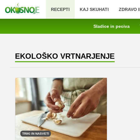
RECEPTI
KAJ SKUHATI
ZDRAVO I
Sladice in peciva
EKOLOŠKO VRTNARJENJE
TRIKI IN NASVETI