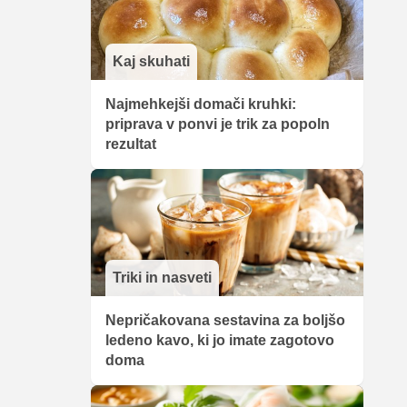
Kaj skuhati
Najmehkejši domači kruhki:
priprava v ponvi je trik za popoln
rezultat
Triki in nasveti
Nepričakovana sestavina za boljšo
ledeno kavo, ki jo imate zagotovo
doma