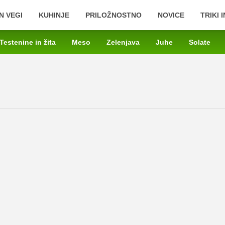
N VEGI
KUHINJE
PRILOŽNOSTNO
NOVICE
TRIKI 
Testenine in žita
Meso
Zelenjava
Juhe
Solate