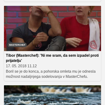
človeka, ki ga vsake toliko ne bi premamila želja po
sladkem, zato se vsaka kuhinja na tem planetu lahko
pohvali s kakšno imenitno sladico. Da se ne boste
vedno mastili samo s slovenskimi štrudli, gibanicami in
poticami, smo pripravili seznam 10 najbolj znanih sladic
sveta, ki jih je vsekakor vredno poskusiti in jih ne glede
na tuje poreklo lahko pripravite kar v domači kuhinji.
MASTERCHEF
Tibor (Masterchef): 'Ni me sram, da sem izpadel proti
prijatelju'
17. 05. 2018 11.12
Boril se je do konca, a pohorska omleta mu je odnesla
možnost nadaljnjega sodelovanja v MasterChefu.