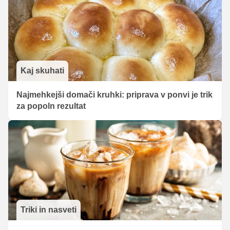
Kaj skuhati
Najmehkejši domači kruhki: priprava v ponvi je trik
za popoln rezultat
Triki in nasveti