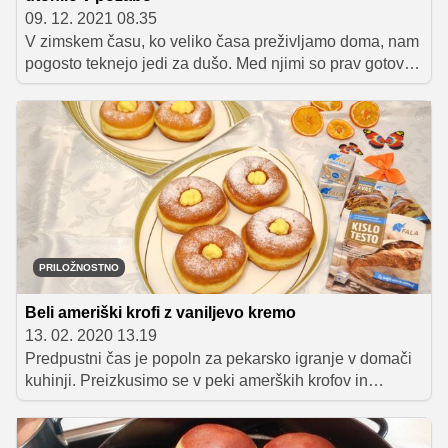
09. 12. 2021 08.35
V zimskem času, ko veliko časa preživljamo doma, nam
pogosto teknejo jedi za dušo. Med njimi so prav gotovo
tudi čudovito puhasti buhteljni, sladko pecivo iz
kvašenega testa, ki je pri nas skoraj utonilo v pozabo.
Takšnih, kot so jih pripravljale naše babice, v naših
pekarnah in kavarnah skorajda ni moč dobiti. Ker pa
najbolje teknejo, ko so še topli, so vsekakor najboljši
doma pripravljeni buhteljni.
PRILOŽNOSTNO
Beli ameriški krofi z vaniljevo kremo
13. 02. 2020 13.19
Predpustni čas je popoln za pekarsko igranje v domači
kuhinji. Preizkusimo se v peki amerških krofov in
pripravi slastne vaniljeve kreme, s katero napolnimo
obročaste ameriške krofe. S tem receptom vam bodo
zagotovo uspeli!