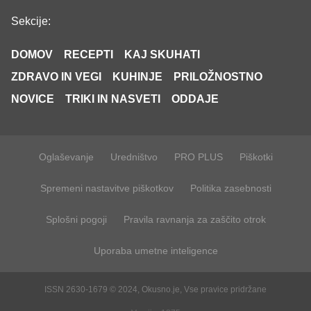
Sekcije:
DOMOV
RECEPTI
KAJ SKUHATI
ZDRAVO IN VEGI
KUHINJE
PRILOŽNOSTNO
NOVICE
TRIKI IN NASVETI
ODDAJE
Oglaševanje
Uredništvo
PRO PLUS
Piškotki
Spremeni nastavitve piškotkov
Politika zasebnosti
Splošni pogoji
Pravila ravnanja za zaščito otrok
Uporaba umetne inteligence
ISSN 2630-1679 © 2024, Okusno.je, Vse pravice pridržane