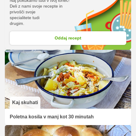
Naj pokukamo tudi v tvoj lonec!
Deli z nami svoje recepte in
privošči svoje
specialitete tudi
drugim.
Oddaj recept
Kaj skuhati
Poletna kosila v manj kot 30 minutah