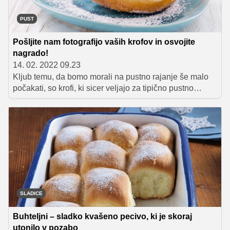
PUST
Pošljite nam fotografijo vaših krofov in osvojite
nagrado!
14. 02. 2022 09.23
Kljub temu, da bomo morali na pustno rajanje še malo
počakati, so krofi, ki sicer veljajo za tipično pustno
sladico, v zadnjih tednih že postali ena izmed najbolj
zaželenih sladic. Če je 'krofomanija' zajela tudi vas in
ste svoje najdražje že razveselili z rahlimi in puhastim
domačimi krofi, vas vabimo, da nam pošljete njihovo
fotografijo in se potegujete za super nagrade.
SLADICE
Buhteljni – sladko kvašeno pecivo, ki je skoraj
utonilo v pozabo