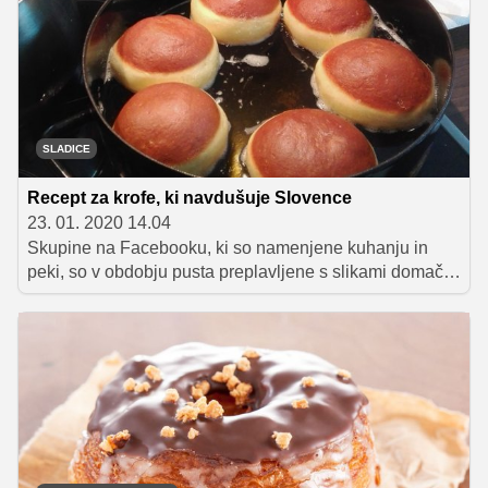
SLADICE
Recept za krofe, ki navdušuje Slovence
23. 01. 2020 14.04
Skupine na Facebooku, ki so namenjene kuhanju in
peki, so v obdobju pusta preplavljene s slikami domačih
krofov, med recepti, po katerih jih gospodinje cvrejo, pa
izstopa recept Rosane Jug Povhe, ki jo marsikdo
imenuje kar 'kraljica krofov'. Rosanin recept vam
ponujamo v nadaljevanju, avtorica pa nam je zaupala
tudi nekaj odličnih nasvetov, ki jih moramo pri pripravi
krofov upoštevati.