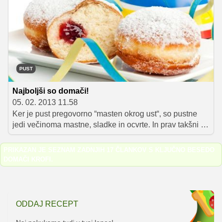
bogatih omak in mamljivih sladic – izkoristite vsak
rumenjak!
PUST
Najboljši so domači!
05. 02. 2013 11.58
Ker je pust pregovorno “masten okrog ust“, so pustne
jedi večinoma mastne, sladke in ocvrte. In prav takšni so
tudi pravi pustni krofi, zato naj nikar ne manjkajo na vaši
praznični mizi!
PRIKAZAN JE SEZNAM ZADNJIH 17 ČLANKOV S KLJUČNO BESEDO
DOMAČI KROFI
.
ODDAJ RECEPT