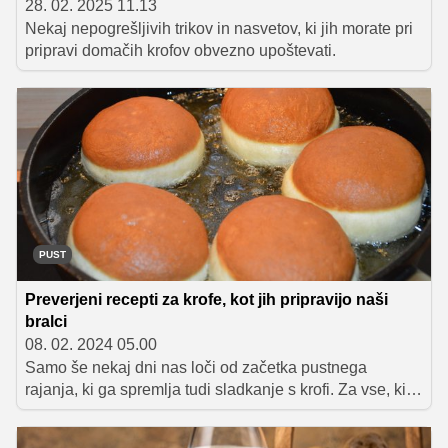
28. 02. 2025 11.13
Nekaj nepogrešljivih trikov in nasvetov, ki jih morate pri
pripravi domačih krofov obvezno upoštevati.
PUST
Preverjeni recepti za krofe, kot jih pripravijo naši
bralci
08. 02. 2024 05.00
Samo še nekaj dni nas loči od začetka pustnega
rajanja, ki ga spremlja tudi sladkanje s krofi. Za vse, ki
se boste te dni lotili njihove priprave, smo malo
pobrskali po našem arhivu in na kup zbrali najboljše