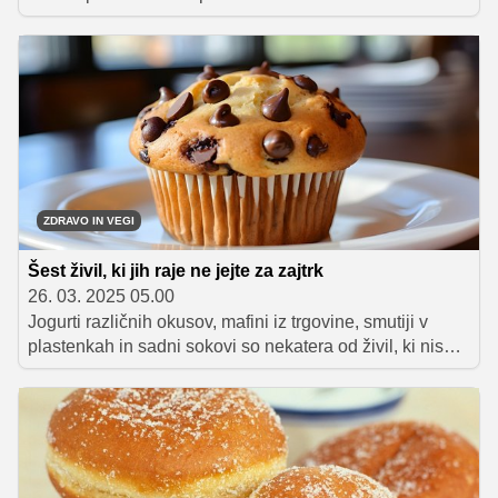
uravnoteženi prehrani.
ZDRAVO IN VEGI
Šest živil, ki jih raje ne jejte za zajtrk
26. 03. 2025 05.00
Jogurti različnih okusov, mafini iz trgovine, smutiji v
plastenkah in sadni sokovi so nekatera od živil, ki niso
primerna za zajtrk. Preverite, kaj je bolje uživati namesto
njih.