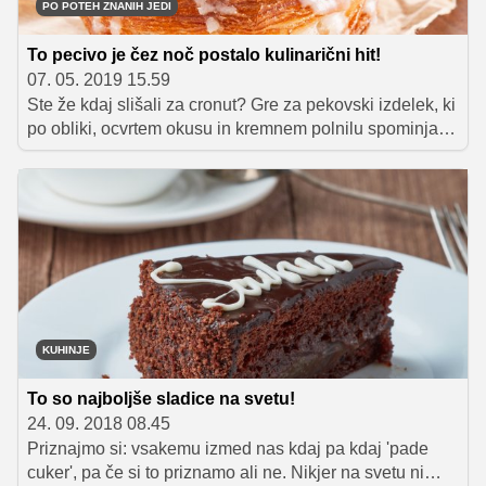
PO POTEH ZNANIH JEDI
To pecivo je čez noč postalo kulinarični hit!
07. 05. 2019 15.59
Ste že kdaj slišali za cronut? Gre za pekovski izdelek, ki
po obliki, ocvrtem okusu in kremnem polnilu spominja
na ameriški krof, a ko ugriznemo vanj, nas presenetijo
drobljive, krhke plasti testa, kakršnega smo vajeni pri
francoskem rogljičku. In prav to je cronut: hibrid, ki je
tako od krofa kot od maslenega rogljička pobral le
najboljše ter to združil v novo, izjemno okusno celoto.
KUHINJE
To so najboljše sladice na svetu!
24. 09. 2018 08.45
Priznajmo si: vsakemu izmed nas kdaj pa kdaj 'pade
cuker', pa če si to priznamo ali ne. Nikjer na svetu ni