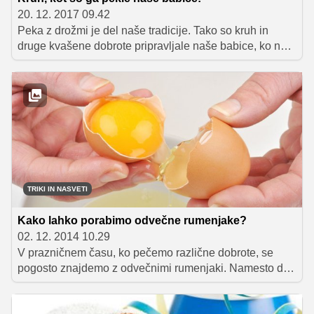
20. 12. 2017 09.42
Peka z drožmi je del naše tradicije. Tako so kruh in
druge kvašene dobrote pripravljale naše babice, ko na
trgovskih policah še ni bilo mogoče dobiti kvasa. Z Anito
Šumer, mojstrico peke z drožmi in avtorico knjige
Drožomanija, smo se pogovarjali o tem, kako se lotiti
peke in na kaj moramo pri pripravi paziti.
TRIKI IN NASVETI
Kako lahko porabimo odvečne rumenjake?
02. 12. 2014 10.29
V prazničnem času, ko pečemo različne dobrote, se
pogosto znajdemo z odvečnimi rumenjaki. Namesto da
bi jih zavrgli, odkrijte čudovite načine, kako jih vključiti v
svoje kulinarične kreacije. Od domačih testenin do