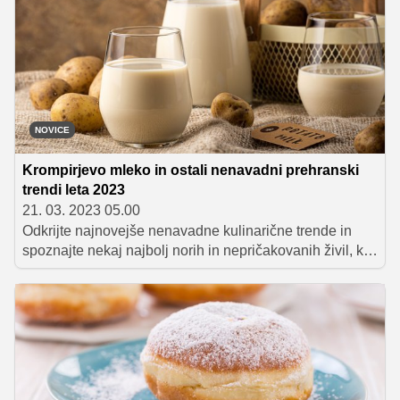
recepte za krofe, ki so nam jih zaupali naši bralci. Med
njimi se najde marsikaj zanimivega – od veganskih
krofov in pustnih krofov brez jajc, do bogatih krofov, ki
ostanejo rahli in mehki tudi naslednji dan.
NOVICE
Krompirjevo mleko in ostali nenavadni prehranski
trendi leta 2023
21. 03. 2023 05.00
Odkrijte najnovejše nenavadne kulinarične trende in
spoznajte nekaj najbolj norih in nepričakovanih živil, ki
se v zadnjem času pojavljajo na jedilnikih.