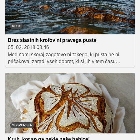
PUST
Brez slastnih krofov ni pravega pusta
05. 02. 2018 08.46
Med nami skoraj zagotovo ni takega, ki pusta ne bi
pričakoval zaradi vseh dobrot, ki si jih v tem času
privoščimo. Puhasti, slastni, dišeči, polni marmelade, to
so lahko samo krofi! Domači krofi bodo s spodnjim
receptom zagotovo slastni, kot še nikoli in iz mize bodo
v hipu izginili. Pa veselo peko in zabavno rajanje!
SLOVENSKA
Kruh, kot so ga pekle naše babice!