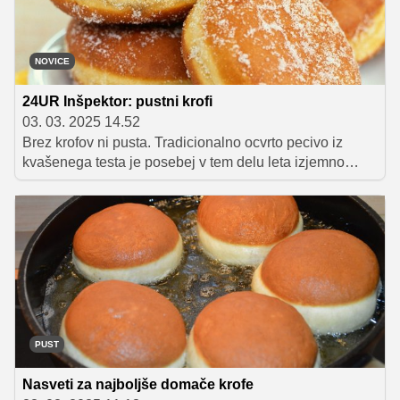
NOVICE
24UR Inšpektor: pustni krofi
03. 03. 2025 14.52
Brez krofov ni pusta. Tradicionalno ocvrto pecivo iz
kvašenega testa je posebej v tem delu leta izjemno
priljubljeno in iskano. Sestavine skoraj povsod enake –
pa vendar – krof ni enak krofu. V rubriki 24UR Inšpektor
so obiskali večje industrijske obrate in družinsko
slaščičarno ter preverili, kakšne so razlike med krofi,
izvedeli pa so tudi uporabne nasvete za pripravo
dobrega krofa v domači kuhinji!
PUST
Nasveti za najboljše domače krofe