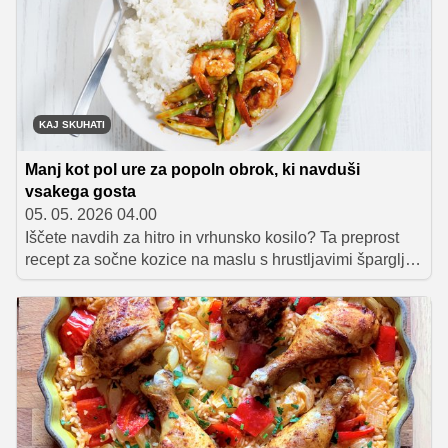
druženja, hladno pijačo, ljudi, ki jih imamo radi in hrano,
ki je okusna brez nepotrebnega kompliciranja. In prav
zato ni nič narobe, če si pripravo olajšamo.
KAJ SKUHATI
Manj kot pol ure za popoln obrok, ki navduši
vsakega gosta
05. 05. 2026 04.00
Iščete navdih za hitro in vrhunsko kosilo? Ta preprost
recept za sočne kozice na maslu s hrustljavimi šparglji
in jasminovim rižem je pripravljen v manj kot pol ure.
Popolna izbira za tiste, ki si želite razvajanja brez
dolgotrajnega kuhanja.