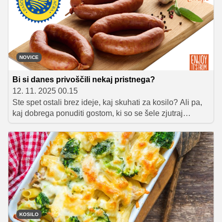
NOVICE
Bi si danes privoščili nekaj pristnega?
12. 11. 2025 00.15
Ste spet ostali brez ideje, kaj skuhati za kosilo? Ali pa,
kaj dobrega ponuditi gostom, ki so se šele zjutraj
napovedali na popoldanski obisk? In s čim postreči z
žara, ko so klasične piknik ponudbe že vsi malce
naveličani?
KOSILO