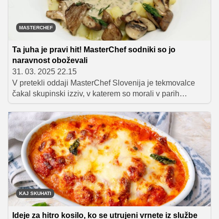
MASTERCHEF
Ta juha je pravi hit! MasterChef sodniki so jo
naravnost oboževali
31. 03. 2025 22.15
V pretekli oddaji MasterChef Slovenija je tekmovalce
čakal skupinski izziv, v katerem so morali v parih
pripraviti jedi za cel teden. Najbolje sta se odrezali
trojica Tadej, Miša in Martina ter dvojica Matic in
Natalija. Napeto pokušanje je vrhunec doseglo pri
petkovi jedi, ki je odločila končnega zmagovalca.
KAJ SKUHATI
Ideje za hitro kosilo, ko se utrujeni vrnete iz službe