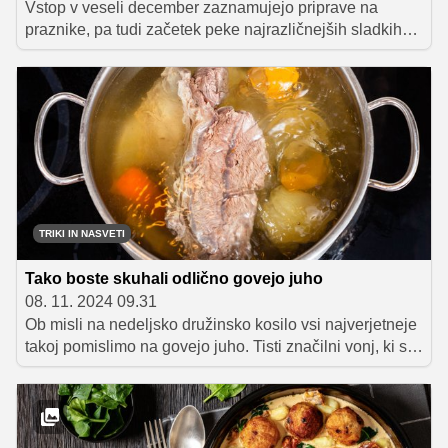
Vstop v veseli december zaznamujejo priprave na
praznike, pa tudi začetek peke najrazličnejših sladkih
dobrot. Na jedilnikih se pogosteje pojavijo krepke
enolončnice in najrazličnejše jedi iz pečice, začetka
zimskega obdobja pa si tudi skorajda ne znamo
predstavljati brez jedi iz kislega zelja. Da vam malce
olajšamo razmišljanje, kaj v decembru skuhati za kosilo,
vam v nadaljevanju ponujamo nekaj najbolj priljubljenih
jedi, nad katerimi se v najbolj prazničnem mesecu
navdušujejo naši bralci.
TRIKI IN NASVETI
Tako boste skuhali odlično govejo juho
08. 11. 2024 09.31
Ob misli na nedeljsko družinsko kosilo vsi najverjetneje
takoj pomislimo na govejo juho. Tisti značilni vonj, ki se
vije iz kuhinje in ki nam pravi, da nas čaka dobro
domače kosilo. Njena priprava ni zapletena, vendar pa
si moramo vzeti čas. Glavne sestavine so določene,
poleg njih pa ima vsaka gospodinja še kakšno drobno