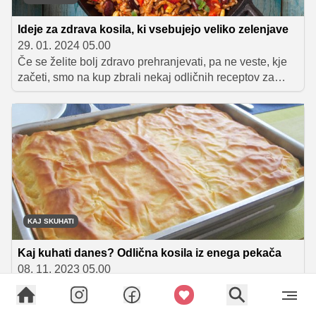
Ideje za zdrava kosila, ki vsebujejo veliko zelenjave
29. 01. 2024 05.00
Če se želite bolj zdravo prehranjevati, pa ne veste, kje
začeti, smo na kup zbrali nekaj odličnih receptov za
zdrava kosila, ki vas bodo nasitila, predvsem pa vas
bodo oskrbela s številnimi hranili, saj so pripravljena z
veliko različne zelenjave. Katerega od njih lahko
preizkusite še danes.
KAJ SKUHATI
Kaj kuhati danes? Odlična kosila iz enega pekača
08. 11. 2023 05.00
Ko za pripravo kosila nimate na voljo veliko časa ali pa
se vam preprosto ne ljubi dolgo stati za štedilnikom, je