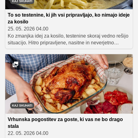
KAJ SKUHATI
To so testenine, ki jih vsi pripravljajo, ko nimajo ideje
za kosilo
25. 05. 2026 04.00
Ko zmanjka idej za kosilo, testenine skoraj vedno rešijo
situacijo. Hitro pripravljene, nasitne in neverjetno
prilagodljive so popolna izbira za dneve, ko si želimo
nekaj okusnega brez dolgega kuhanja. Izbrali smo pet
priljubljenih jedi, ki navdušujejo s preprostimi
sestavinami in veliko okusa.
KAJ SKUHATI
Vrhunska pogostitev za goste, ki vas ne bo drago
stala
22. 05. 2026 04.00