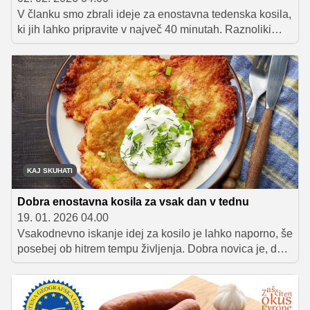
V članku smo zbrali ideje za enostavna tedenska kosila,
ki jih lahko pripravite v največ 40 minutah. Raznoliki
recepti – od nasitne enolončnice in brezmesne jedi do
testenin ter dveh mesnih jedi – ponujajo praktične
rešitve za vsak dan, ko želimo kuhati hitro, a okusno.
KAJ SKUHATI
Dobra enostavna kosila za vsak dan v tednu
19. 01. 2026 04.00
Vsakodnevno iskanje idej za kosilo je lahko naporno, še
posebej ob hitrem tempu življenja. Dobra novica je, da
okusno kosilo ne zahteva dolgih ur v kuhinji. Na kup
smo zbrali ideje za enostavna kosila, ki so hitro
pripravljena, iz dostopnih sestavin in so primerna za
vsak dan v tednu.