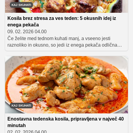
KAJ SKUHATI
Kosila brez stresa za ves teden: 5 okusnih idej iz
enega pekača
09. 02. 2026 04.00
Če želite med tednom kuhati manj, a vseeno jesti
raznoliko in okusno, so jedi iz enega pekača odlična
rešitev. V tem članku predstavljamo pet idej za preprosta
kosila, ki zahtevajo minimalno pripravo, malo posode in
veliko okusa – popolna izbira za brezskrben teden.
KAJ SKUHATI
Enostavna tedenska kosila, pripravljena v največ 40
minutah
02. 02. 2026 04.00