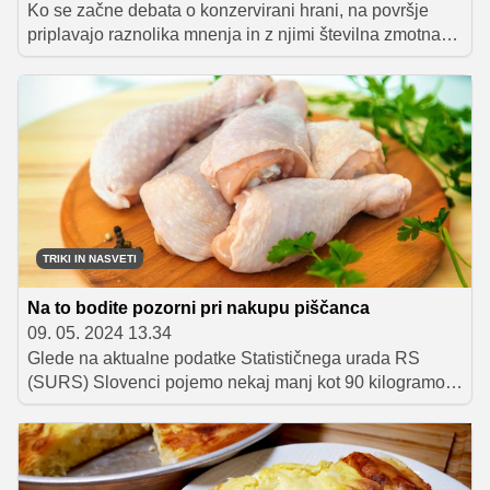
Ko se začne debata o konzervirani hrani, na površje
priplavajo raznolika mnenja in z njimi številna zmotna
prepričanja. Za nekatere ta hrana predstavlja praktično
rešitev v hitrem tempu življenja, spet drugi pa so
prepričani, da je polna konzervansov in ne more biti del
uravnotežene prehrane. Zanimivo je, da kljub
izboljšanju kakovosti in tehnologije konzerviranja v
zadnjih desetletjih slab sloves še kar ostaja. In ravno
zato se bomo v članku poglobili v mite ter razkrili
številne prednosti, ki jih prinaša konzervirana hrana.
TRIKI IN NASVETI
Na to bodite pozorni pri nakupu piščanca
09. 05. 2024 13.34
Glede na aktualne podatke Statističnega urada RS
(SURS) Slovenci pojemo nekaj manj kot 90 kilogramov
mesa na leto – največ svinjine in perutnine. Slednja se v
zadnjem desetletju vse pogosteje znajde na naših
krožnikih, kar nekateri pripisujejo zmerni ceni, drugi hitri
pripravi, tretji ugodni hranilni sestavi. Ponudba na