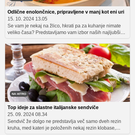
Odlične enolončnice, pripravljene v manj kot eni uri
15. 10. 2024 13.05
Se vam je nekaj na žlico, hkrati pa za kuhanje nimate
veliko časa? Predstavljamo vam izbor naših najljubših
enolončnic, pripravljenih v manj kot eni uri in primernih
tako za kosilo kot tudi za večerjo.
NA HITRO
Top ideje za slastne italijanske sendviče
25. 09. 2024 08.34
Sendvič že dolgo ne predstavlja več samo dveh rezin
kruha, med kateri je položenih nekaj rezin klobase,
salame in sira, zato vam ponujamo nekaj idej za