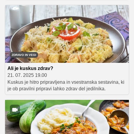
lahko doma pripravite to slastno testeninsko jed z
bučkami, sirom in svežo baziliko. Preprosta priprava, a
nepozaben okus, ki vas bo z vsakim grižljajem popeljal
v sončno Italijo!
ZDRAVO IN VEGI
Ali je kuskus zdrav?
21. 07. 2025 19.00
Kuskus je hitro pripravljena in vsestranska sestavina, ki
je ob pravilni pripravi lahko zdrav del jedilnika.