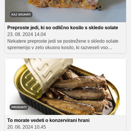
KAJ SKUHATI
Preproste jedi, ki so odlično kosilo s skledo solate
23. 08. 2024 14.04
Nekatere preproste jedi se postrežene s skledo solate
spremenijo v zelo okusno kosilo, ki razveseli vso
družino. Odlična ideja so preprosti zelenjavni polpeti ali
žličniki z jajcem, s skledo solate pa lahko zmažemo tudi
jogurtove langaše ali funšterc, preprosto zasavsko jed,
nekakšno rahlo omleto, pečeno na svinjski masti. V
nadaljevanju vam predstavljamo še nekaj preprostih
jedi, ki jih za okusno domače kosilo postrezite z veliko
skledo solate.
PRODUKTI
To morate vedeti o konzervirani hrani
20. 06. 2024 10.45