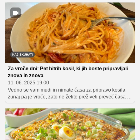
enostavno in kljub temu zelo okusno. Predstavljamo 5
preverjenih rešitev, ki vam bodo zagotovo prišle prav,
saj so okusne, preproste in predvsem - ne vzamejo
veliko časa.
KAJ SKUHATI
Za vroče dni: Pet hitrih kosil, ki jih boste pripravljali
znova in znova
11. 06. 2025 19.00
Vedno se vam mudi in nimate časa za pripravo kosila,
zunaj pa je vroče, zato ne želite preživeti preveč časa v
kuhinji? Tukaj je pet odličnih idej za okusno, zdravo in
hitro pripravljeno kosilo. Poskusite jih še danes.