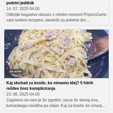
poletni jedilnik
14. 07. 2025 04.00
Odkrijte bogastvo okusov z mletim mesom! Priporočamo
vam sedem receptov, idealnih za poletne dni.
Navdihnite se z idejami za pripravo okusne
enolončnice, polnjenih paprik, mesne rolade in drugih
dobrot. Pustite se zapeljati preprostim in okusnim
jedem, ki bodo popestrile vaš poletni jedilnik.
NA HITRO
Kaj skuhati za kosilo, ko nimamo idej? 5 hitrih
rešitev brez kompliciranja
23. 06. 2025 04.00
Zagotovo se vam je že zgodilo: ura je že skoraj ena,
kuharskega navdiha pa nikjer. Kaj za kosilo, ko zmanjka
idej, volje in časa? Dobra novica – kosilo je lahko hitro,