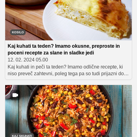
trgovskih policah je ogromna, zato se splača poznati
nekaj učinkovitih trikov, kako prepoznati kakovostno
perutninsko meso.
KOSILO
Kaj kuhati ta teden? Imamo okusne, preproste in
poceni recepte za slane in sladke jedi
12. 02. 2024 05.00
Kaj kuhati in peči ta teden? Imamo odlične recepte, ki
niso preveč zahtevni, poleg tega pa so tudi prijazni do
vaše denarnice. Na seznam smo dodali tudi nekaj
odličnih sladic.
KAJ SKUHATI