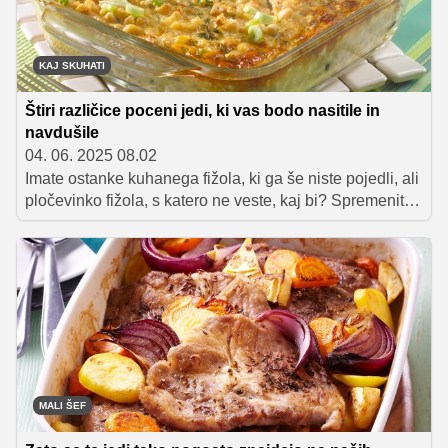
KAJ SKUHATI
Štiri različice poceni jedi, ki vas bodo nasitile in
navdušile
04. 06. 2025 08.02
Imate ostanke kuhanega fižola, ki ga še niste pojedli, ali
pločevinko fižola, s katero ne veste, kaj bi? Spremenite
jih v pečen fižol, ki ga lahko postrežete kot samostojno
jed ali okusno prilogo.
MALI ŠEF