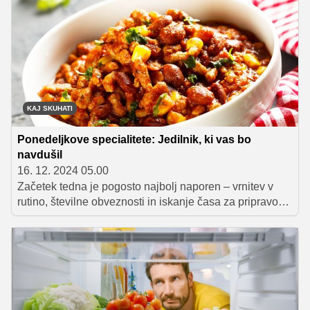
za pripravo juh, enolončnic, rižot, lahko ga nadevamo,
paniramo, zavijemo, pripravimo v pečici ali na žaru.
Možnosti za pripravo piščanca je resnično ogromno, mi
pa danes predstavljamo 3 piščančje jedi, ki se še
posebej pogosto znajdejo na mizah slovenskih domov!
KAJ SKUHATI
Ponedeljkove specialitete: Jedilnik, ki vas bo
navdušil
16. 12. 2024 05.00
Začetek tedna je pogosto najbolj naporen – vrnitev v
rutino, številne obveznosti in iskanje časa za pripravo
obrokov so lahko pravi izziv. Da bi vam olajšali
ponedeljke, smo pripravili jedilnik z recepti, ki so hitri,
enostavni in obenem nadvse okusni. Te jedi vas bodo
navdušile s svojo preprostostjo in okusom ter poskrbele,
da bo začetek tedna prijetnejši.