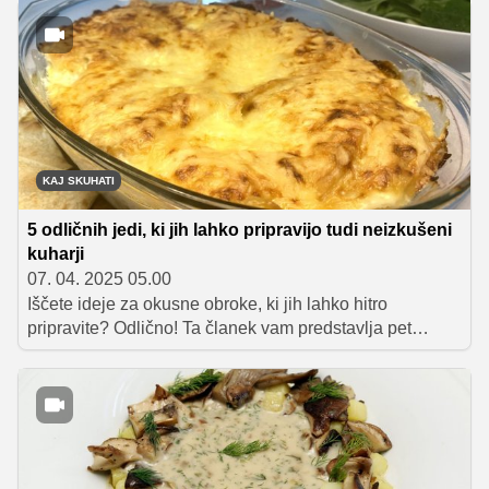
V članku vam bomo predstavili, kako optimizirati prostor,
organizirati shranjevanje in izbrati najboljše materiale
za kuhinjo vaših sanj.
KAJ SKUHATI
5 odličnih jedi, ki jih lahko pripravijo tudi neizkušeni
kuharji
07. 04. 2025 05.00
Iščete ideje za okusne obroke, ki jih lahko hitro
pripravite? Odlično! Ta članek vam predstavlja pet
receptov, primernih za začetnike, ki ne zahtevajo
zapletenih kuharskih veščin. Naučite se, kako narediti
osvežujoč bučkin wrap s tuno, ekspresne testenine,
hitro mesno pito, jed iz mlincev in piščanca ali zapečene
palačinke s skuto in špinačo. Vsak recept je preprost, a
poln okusa ter popoln za hitro kosilo ali večerjo.