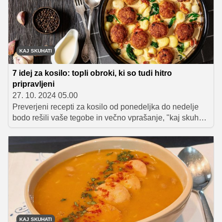
skrivnost, ki njeno govejo juho naredi posebno in
predvsem drugačno od sosedine. Čar goveje juhe je
namreč ravno v tem, da ni zapisanega pravila, kakšna
mora biti prava goveja juha, ampak si vsak kuhar lahko
ustvari takšno, kot ustreza njemu.
KAJ SKUHATI
7 idej za kosilo: topli obroki, ki so tudi hitro
pripravljeni
27. 10. 2024 05.00
Preverjeni recepti za kosilo od ponedeljka do nedelje
bodo rešili vaše tegobe in večno vprašanje, "kaj skuhati
danes".
KAJ SKUHATI