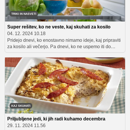
TRIKI IN NASVETI
Super rešitev, ko ne veste, kaj skuhati za kosilo
04. 12. 2024 10.18
Pridejo dnevi, ko enostavno nimamo ideje, kaj pripraviti
za kosilo ali večerjo. Pa dnevi, ko ne uspemo iti do
trgovine in napolniti hladilnika in shrambe, zato pač
moramo skuhati nekaj iz sestavin, ki so nam na voljo. V
takih situacijah smo iskreno veseli vsakega priporočila
za okusen obrok in mi vemo, na koga se obrniti.
KAJ SKUHATI
Priljubljene jedi, ki jih radi kuhamo decembra
29. 11. 2024 11.56