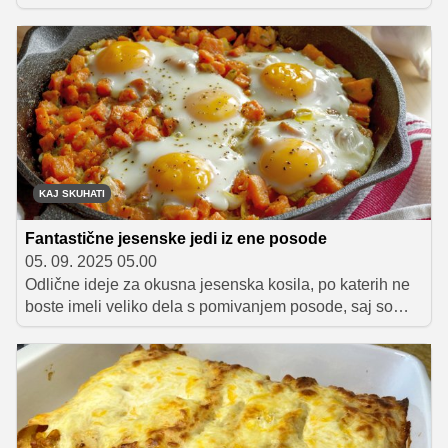
restavracijah, danes osvajajo ves svet. Najdemo jih v
azijskih trgovinah in bolje založenih večjih živilskih
centrih, kjer so pogosto na voljo v že predhodno
kuhanih različicah. To pomeni, da jih lahko doma
pripravimo v le nekaj minutah.
KAJ SKUHATI
Fantastične jesenske jedi iz ene posode
05. 09. 2025 05.00
Odlične ideje za okusna jesenska kosila, po katerih ne
boste imeli veliko dela s pomivanjem posode, saj so
pripravljena v enem loncu, pekaču ali ponvi.