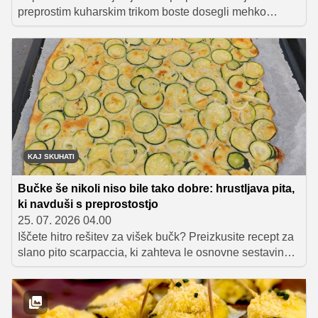
preprostim kuharskim trikom boste dosegli mehko
teksturo in popoln okus, ki navduši ob prvem grižljaju.
Preverite, katera vsakdanja sestavina iz shrambe bo
poskrbela za popoln uspeh.
KAJ SKUHATI
Bučke še nikoli niso bile tako dobre: hrustljava pita,
ki navduši s preprostostjo
25. 07. 2026 04.00
Iščete hitro rešitev za višek bučk? Preizkusite recept za
slano pito scarpaccia, ki zahteva le osnovne sestavine
in malo časa. Z dodatkom koruzne moke bo pita vselej
popolnoma hrustljava, njena priprava pa preprosta in
izjemno praktična.