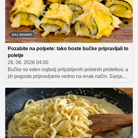
KAJ SKUHATI
Pozabite na polpete: tako boste bučke pripravljali to
poletje
26. 06. 2026 04.00
Bučke so eden najbolj priljubljenih poletnih pridelkov, a
jih pogosto pripravljamo vedno na enak način. Sanja
Sirk predlaga okusno alternativo: pečene bučkine rolice
s sirom in pršutom, ki so hitro pripravljene, privlačnega
videza in polnega okusa.