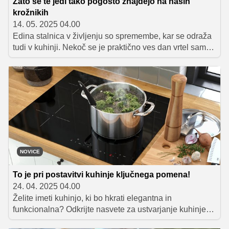
Zato se te jedi tako pogosto znajdejo na naših
krožnikih
14. 05. 2025 04.00
Edina stalnica v življenju so spremembe, kar se odraža
tudi v kuhinji. Nekoč se je praktično ves dan vrtel samo
okoli kuhanja, danes skoraj izključno pripravljamo jedi,
ki vzamejo največ pol ure časa. Tako se med pripravo
ne okusi ne razvijejo tako, kot nekoč, tudi vonji, ki se
širijo iz kuhinje, so manj intenzivni. A s preprostim
trikom lahko sodobnim jedem povrnemo tradicionalen
okus in vonj po domačnosti. Preverite, kako!
NOVICE
To je pri postavitvi kuhinje ključnega pomena!
24. 04. 2025 04.00
Želite imeti kuhinjo, ki bo hkrati elegantna in
funkcionalna? Odkrijte nasvete za ustvarjanje kuhinje
po vaših željah, ki bo združevala praktičnost in estetiko.