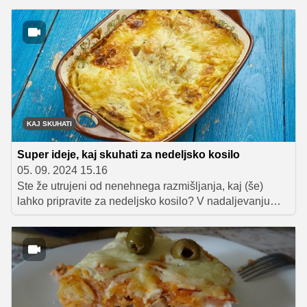
pripravo sendvičev iz različnih kuhinj sveta.
KAJ SKUHATI
Super ideje, kaj skuhati za nedeljsko kosilo
05. 09. 2024 15.16
Ste že utrujeni od nenehnega razmišljanja, kaj (še)
lahko pripravite za nedeljsko kosilo? V nadaljevanju
vam predstavljamo 10 odličnih idej, ki vam bodo
pomagale 'prevetriti' klasično ponudbo in poskrbeti, da
bo vaša zbirka najljubših vikend kosil bogatejša še za
kakšen recept ali dva.