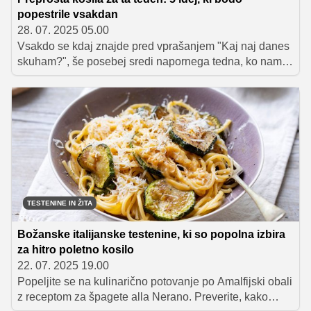
popestrile vsakdan
28. 07. 2025 05.00
Vsakdo se kdaj znajde pred vprašanjem "Kaj naj danes
skuham?", še posebej sredi napornega tedna, ko nam
zmanjkuje časa in idej. Tokrat smo zbrali pet enostavnih
receptov za kosila, ki ne zahtevajo veliko truda, a bodo
vseeno navdušili z okusom in poskrbeli za prijetno
kulinarično popestritev vašega tedna. Od hitrih testenin
do svežih poletnih jedi – te ideje boste z veseljem
ponovili!
TESTENINE IN ŽITA
Božanske italijanske testenine, ki so popolna izbira
za hitro poletno kosilo
22. 07. 2025 19.00
Popeljite se na kulinarično potovanje po Amalfijski obali
z receptom za špagete alla Nerano. Preverite, kako