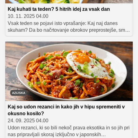
Kaj kuhati ta teden? 5 hitrih idej za vsak dan
10. 11. 2025 04.00
Vsak teden se pojavi isto vprašanje: Kaj naj danes
skuham? Da bo načrtovanje obrokov preprostejše, smo
pripravili mini jedilnik z idejami za vsak delovni dan – od
enostavne enolončnice do okusnih jedi iz pečice.
Recepti so sezonsko naravnani, preprosti, hranljivi in
pripravljeni tako, da vam med tednom ne vzamejo
preveč časa.
AZIJSKA
Kaj so udon rezanci in kako jih v hipu spremeniti v
okusno kosilo?
24. 09. 2025 04.00
Udon rezanci, ki so bili nekoč prava eksotika in so jih pri
nas pripravljali skoraj izključno v japonskih