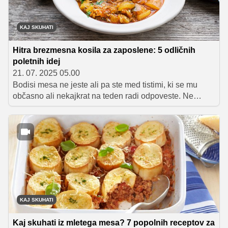
KAJ SKUHATI
Hitra brezmesna kosila za zaposlene: 5 odličnih
poletnih idej
21. 07. 2025 05.00
Bodisi mesa ne jeste ali pa ste med tistimi, ki se mu
občasno ali nekajkrat na teden radi odpoveste. Ne
glede na to, v katero "skupino" sodite, vam bo zagotovo
prav prišel kakšen nov recept za okusno kosilo brez
mesa. Tokrat vam predstavljamo pet hitrih in enostavnih
brezmesnih kosil, primernih za poletni čas in za kuhanje
med tednom.
KAJ SKUHATI
Kaj skuhati iz mletega mesa? 7 popolnih receptov za