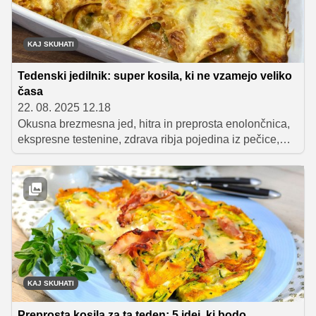
KAJ SKUHATI
Tedenski jedilnik: super kosila, ki ne vzamejo veliko
časa
22. 08. 2025 12.18
Okusna brezmesna jed, hitra in preprosta enolončnica,
ekspresne testenine, zdrava ribja pojedina iz pečice,
sočni 'zrezki' v gobovi omaki, pa še kaj bi se našlo.
Odlične jedi za vse dni v tednu, katerih priprava vam ne
bo vzela veliko dragocenega časa.
KAJ SKUHATI
Preprosta kosila za ta teden: 5 idej, ki bodo