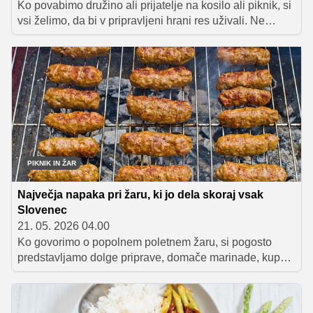
Ko povabimo družino ali prijatelje na kosilo ali piknik, si
vsi želimo, da bi v pripravljeni hrani res uživali. Ne
razmišljamo toliko o embalaži izdelkov ali o tem, katere
znamke stojijo na kuhinjskem pultu. Pomembno je
predvsem, da je miza polna, vzdušje sproščeno in
krožniki na koncu prazni.
PIKNIK IN ŽAR
Največja napaka pri žaru, ki jo dela skoraj vsak
Slovenec
21. 05. 2026 04.00
Ko govorimo o popolnem poletnem žaru, si pogosto
predstavljamo dolge priprave, domače marinade, kup
posode in nekoga, ki ves večer stoji ob rešetki ter skrbi,
da se nič ne zažge. V resnici pa so najboljši poletni
trenutki običajno precej bolj preprosti. Gre za spontana