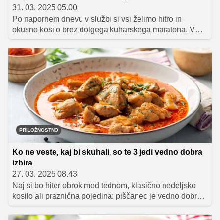
31. 03. 2025 05.00
Po napornem dnevu v službi si vsi želimo hitro in
okusno kosilo brez dolgega kuharskega maratona. V
tem članku najdete šest preprostih in hitrih idej za
okusne obroke, ki jih lahko pripravite v pol ure ali manj.
PRILOŽNOSTNO
Ko ne veste, kaj bi skuhali, so te 3 jedi vedno dobra
izbira
27. 03. 2025 08.43
Naj si bo hiter obrok med tednom, klasično nedeljsko
kosilo ali praznična pojedina: piščanec je vedno dobra
izbira. Nič čudnega torej, da se poraba piščančjega
mesa v Sloveniji stalno povečuje. Uporabimo ga lahko