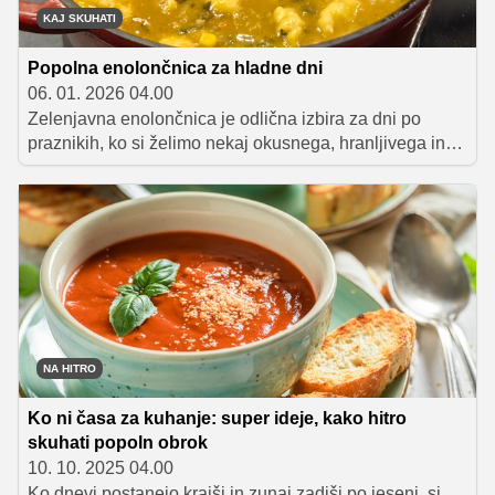
KAJ SKUHATI
Popolna enolončnica za hladne dni
06. 01. 2026 04.00
Zelenjavna enolončnica je odlična izbira za dni po
praznikih, ko si želimo nekaj okusnega, hranljivega in
lahko prebavljivega. Recept Sanje Sirk združuje bogat
zelenjavni okus in nežne zdrobove cmoke, ki jed
prijetno obogatijo, ne da bi obremenili želodec.
NA HITRO
Ko ni časa za kuhanje: super ideje, kako hitro
skuhati popoln obrok
10. 10. 2025 04.00
Ko dnevi postanejo krajši in zunaj zadiši po jeseni, si