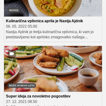
NOVICE
Kulinarična vplivnica aprila je Nastja Ajdnik
06. 05. 2022 05.00
Nastja Ajdnik je tretja kulinarična vplivnica, ki vam jo
predstavljamo kot aprilsko zmagovalko našega
celoletnega natečaja ’naj instafoodie’.
BOŽIČ IN NOVO LETO
Super ideja za novoletno pogostitev
27. 12. 2021 08.50