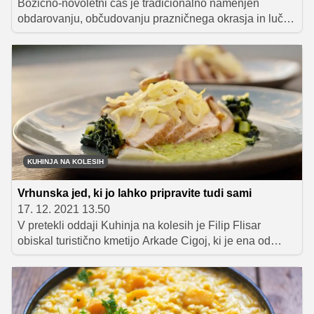
Božično-novoletni čas je tradicionalno namenjen
obdarovanju, občudovanju prazničnega okrasja in lučk
ter bogato obloženim mizam, s katerih se širi omamen
vonj po slastnih dobrotah. S pripravo božične in
novoletne pojedine imamo običajno ogromno dela, prav
tako ob teh priložnostih pozabimo na zdrav življenjski
slog. Pa ni treba, da je tako – tudi v prazničnem času
lahko namreč hitro in preprosto pripravimo zdrav,
raznolik meni, in to brez kompromisov pri okusu. Ne
verjamete? Ponujamo nekaj idej!
KUHINJA NA KOLESIH
Vrhunska jed, ki jo lahko pripravite tudi sami
17. 12. 2021 13.50
V pretekli oddaji Kuhinja na kolesih je Filip Flisar
obiskal turistično kmetijo Arkade Cigoj, ki je ena od
začetnic kmečkega turizma na Goriškem. Vrhunska
vina, reja mangalic, goveda angus in kopunov, pridelava
domače zelenjave in dišavnic ter najboljši suhomesnati
proizvodi daleč naokoli. Filipu so se ob vseh dobrotah