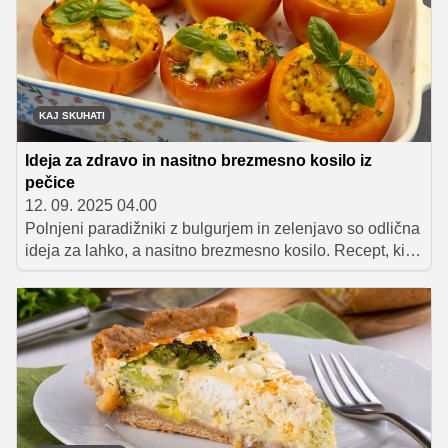
pripravimo v le nekaj minutah.
KAJ SKUHATI
Ideja za zdravo in nasitno brezmesno kosilo iz
pečice
12. 09. 2025 04.00
Polnjeni paradižniki z bulgurjem in zelenjavo so odlična
ideja za lahko, a nasitno brezmesno kosilo. Recept, ki
ga je pripravila Sanja Sirk, je preprost, poln okusa in
prava izbira v času, ko na vrtovih še vedno zorijo sočni
domači paradižniki.