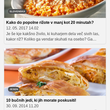
SLOVENSKA
Kako do popolne rižote v manj kot 20 minutah?
12. 05. 2017 14.02
Je še kje kakšno živilo, ki kuharjem dela več sivih las,
kakor riž? Koliko ga vendar skuhati na osebo? Ga
moramo oplakniti, postekleniti, mešati med kuhanjem ali
ne? Kateri riž sploh je primeren za rižoto? Kaj
navsezadnje je rižota?
JESEN
10 bučnih jedi, ki jih morate poskusiti!
30. 09. 2014 11.20