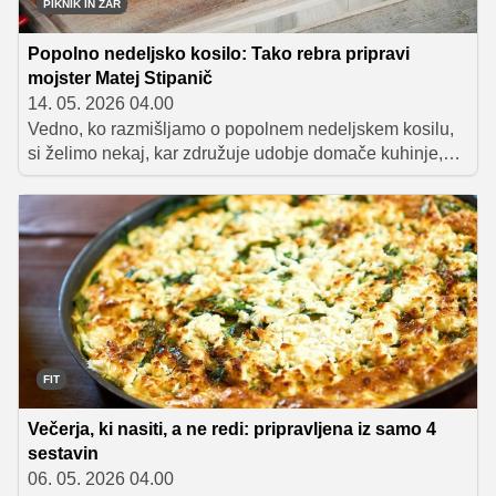
PIKNIK IN ŽAR
Popolno nedeljsko kosilo: Tako rebra pripravi
mojster Matej Stipanič
14. 05. 2026 04.00
Vedno, ko razmišljamo o popolnem nedeljskem kosilu,
si želimo nekaj, kar združuje udobje domače kuhinje,
bogat okus in tisti poseben "wow" učinek. Tokrat vam bo
svetoval Matej Stipanič, mojster žara, ki dobro ve, kako
iz preprostih sestavin ustvariti pravo kulinarično
doživetje. Njegov pristop je jasen: kakovostne
sestavine, prava tehnika in premišljena uporaba začimb.
FIT
Večerja, ki nasiti, a ne redi: pripravljena iz samo 4
sestavin
06. 05. 2026 04.00