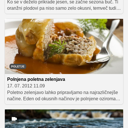
Ko se v deželo prikrade jesen, se začne sezona buč. Ti
oranžni plodovi pa niso samo zelo okusni, temveč tudi
izredno zdravi in hranljivi, zato je dobro, da se v
jesenskih in zimskih dneh čim večkrat znajdejo na vaših
krožnikih. In če ne veste, kako jih pripraviti, vam
ponujamo 10 zanimivih receptov.
POLETJE
Polnjena poletna zelenjava
17. 07. 2012 11.09
Poletno zelenjavo lahko pripravljamo na najrazličnejše
načine. Eden od okusnih načinov je polnjene oziroma
nadevanje z najrazličnejšimi nadevi. Preverite, katera
zelenjava je najprimernejša za polnjenje.