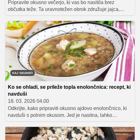
Pripravite okusno večerjo, ki vas bo nasitila brez
občutka teže. Ta uravnotežen obrok združuje jajca,
bučke in zrnati sir v hranljivo celoto, ki je popolna izbira
za lahkoten zaključek dneva z nizko energijsko
vrednostjo.
KAJ SKUHATI
Ko se ohladi, se prileže topla enolončnica: recept, ki
navduši
18. 03. 2026 04.00
Odkrijte, kako pripraviti okusno ajdovo enolončnico, ki
navduši s polnim okusom. Jed je nasitna, lahko
prebavljiva in primerna za vse generacije – od majhnih
otrok do starejših. Idealna za hladnejše dni, saj ne le
poteši lakote, ampak tudi prijetno pogreje.