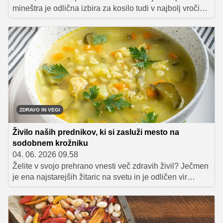
mineštra je odlična izbira za kosilo tudi v najbolj vročih
dneh. Tokratna različica je pripravljena iz treh vrst fižola,
zato je še posebej nasitna, njena priprava pa je zelo
preprosta.
ZDRAVO IN VEGI
Živilo naših prednikov, ki si zasluži mesto na
sodobnem krožniku
04. 06. 2026 09.58
Želite v svojo prehrano vnesti več zdravih živil? Ječmen
je ena najstarejših žitaric na svetu in je odličen vir
vlaknin ter mineralov. Preverite, kako ga vključiti v
poletne jedi, od solat do enolončnic, in zakaj je ješprenj
idealen za pripravo vnaprej.