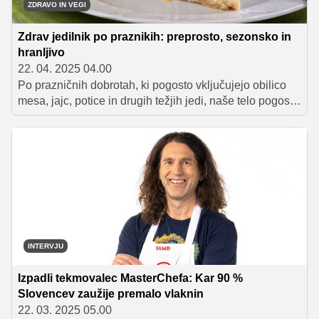
ZDRAVO IN VEGI
Zdrav jedilnik po praznikih: preprosto, sezonsko in
hranljivo
22. 04. 2025 04.00
Po prazničnih dobrotah, ki pogosto vključujejo obilico
mesa, jajc, potice in drugih težjih jedi, naše telo pogosto
hrepeni po lažji in bolj uravnoteženi prehrani. Namesto
strogih diet in ekstremnih detoksov raje posezimo po
hranljivih in okusnih rešitvah, ki ne zahtevajo veliko
časa, denarja ali odrekanja.
INTERVJU
Izpadli tekmovalec MasterChefa: Kar 90 %
Slovencev zaužije premalo vlaknin
22. 03. 2025 05.00