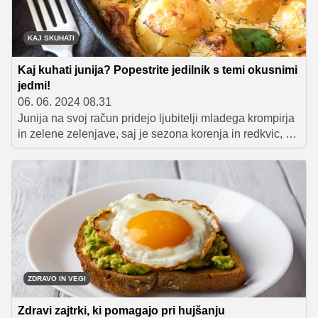
gospodinj. Za vas smo na enem mestu zbrali najbolj
priljubljene nadomestke in moramo reči, da je izbira
resnično zelo pestra in raznolika.
KAJ SKUHATI
Kaj kuhati junija? Popestrite jedilnik s temi okusnimi
jedmi!
06. 06. 2024 08.31
Junija na svoj račun pridejo ljubitelji mladega krompirja
in zelene zelenjave, saj je sezona korenja in redkvic, pa
tudi solate, špargljev, mlade čebulice, brokolija in graha
– in tudi kakšna mlada bučka bi se že našla.
Predstavljamo vam nekaj odličnih receptov, s katerimi
boste junijski jedilnik obogatili z okusnimi zelenjavnimi
jedmi ter slastnimi sadnimi sladicami.
ZDRAVO IN VEGI
Zdravi zajtrki, ki pomagajo pri hujšanju