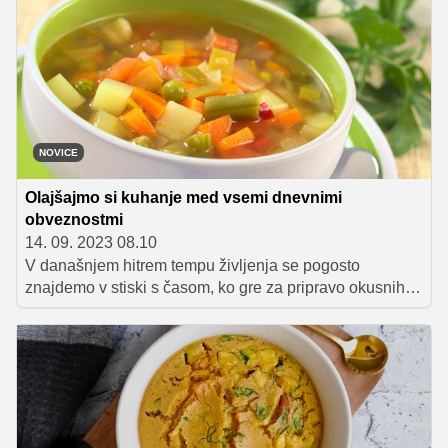
zaradi bogatega okusa prava poslastica za naše
brbončice, jed pa je hkrati tudi izjemno hranljiva. Spodaj
vam predstavljamo recept, s katerim boste to izvrstno
jed lahko pripravili tudi sami doma.
NOVICE
Olajšajmo si kuhanje med vsemi dnevnimi
obveznostmi
14. 09. 2023 08.10
V današnjem hitrem tempu življenja se pogosto
znajdemo v stiski s časom, ko gre za pripravo okusnih in
zdravih obrokov.