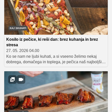
KAJ SKUHATI
Kosilo iz pečice, ki reši dan: brez kuhanja in brez
stresa
27. 05. 2026 04.00
Ko se nam ne ljubi kuhati, a si vseeno želimo nekaj
dobrega, domačega in toplega, je pečica naš najboljši
zaveznik. Takrat pride prav ideja za preprosto "vse na
enem pekaču" kosilo, ki ne zahteva veliko dela, a
ponudi poln okus in zadovoljstvo.