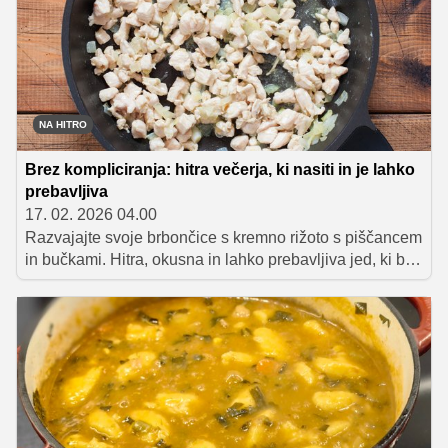
NA HITRO
Brez kompliciranja: hitra večerja, ki nasiti in je lahko
prebavljiva
17. 02. 2026 04.00
Razvajajte svoje brbončice s kremno rižoto s piščancem
in bučkami. Hitra, okusna in lahko prebavljiva jed, ki bo
popolna za vaš večerni obrok.