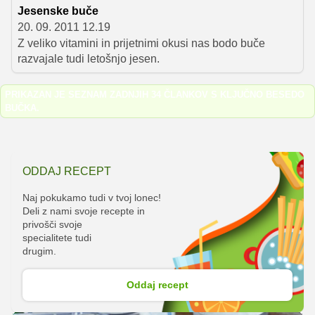
Jesenske buče
20. 09. 2011 12.19
Z veliko vitamini in prijetnimi okusi nas bodo buče
razvajale tudi letošnjo jesen.
PRIKAZAN JE SEZNAM ZADNJIH 34 ČLANKOV S KLJUČNO BESEDO
BUČKA
.
ODDAJ RECEPT
Naj pokukamo tudi v tvoj lonec!
Deli z nami svoje recepte in
privošči svoje
specialitete tudi
drugim.
Oddaj recept