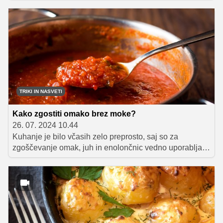
tem poskrbeti tudi za vitko linijo, lahko polpete spečete v
pečici in se s tem povsem izognete uporabi olja.
TRIKI IN NASVETI
Kako zgostiti omako brez moke?
26. 07. 2024 10.44
Kuhanje je bilo včasih zelo preprosto, saj so za
zgoščevanje omak, juh in enolončnic vedno uporabljali
moko. V jed, ki si jo želel zgostiti, si preprosto vmešal
podmet ali prežganje ter jo pri zmerni temperaturi kuhal
še toliko časa, da se je primerno zgostila. V zadnjem
času pa se takšnemu načinu zgoščevanja izogiba vse
več ljudi in vprašanje, kaj uporabiti za zgoščevanje
omak namesto moke, si tako zastavlja vedno več