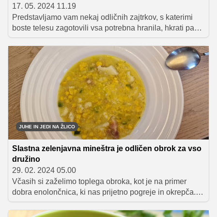
17. 05. 2024 11.19
Predstavljamo vam nekaj odličnih zajtrkov, s katerimi
boste telesu zagotovili vsa potrebna hranila, hkrati pa
boste uživali v odličnem okusu vašega prvega obroka.
JUHE IN JEDI NA ŽLICO
Slastna zelenjavna mineštra je odličen obrok za vso
družino
29. 02. 2024 05.00
Včasih si zaželimo toplega obroka, kot je na primer
dobra enolončnica, ki nas prijetno pogreje in okrepča.
Ste že poskusili zelenjavno mineštro z dodatkom
slastne pancete mangalice? Gre za kombinacijo, ki je