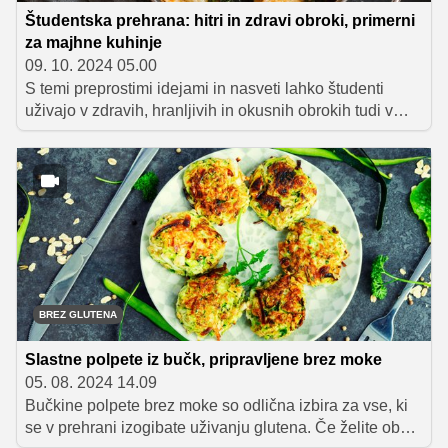
Študentska prehrana: hitri in zdravi obroki, primerni
za majhne kuhinje
09. 10. 2024 05.00
S temi preprostimi idejami in nasveti lahko študenti
uživajo v zdravih, hranljivih in okusnih obrokih tudi v
majhnih kuhinjah. Skrb za zdravo in uravnoteženo
prehrano bo na koncu prispevalo k učnemu uspehu in
tudi splošnemu dobremu počutju.
BREZ GLUTENA
Slastne polpete iz bučk, pripravljene brez moke
05. 08. 2024 14.09
Bučkine polpete brez moke so odlična izbira za vse, ki
se v prehrani izogibate uživanju glutena. Če želite ob