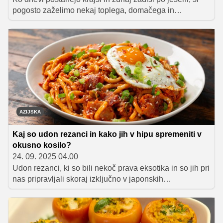
pogosto zaželimo nekaj toplega, domačega in
preprostega. Nekaj, kar nas pomiri po napornem dnevu
in nas spomni na občutek doma.
AZIJSKA
Kaj so udon rezanci in kako jih v hipu spremeniti v
okusno kosilo?
24. 09. 2025 04.00
Udon rezanci, ki so bili nekoč prava eksotika in so jih pri
nas pripravljali skoraj izključno v japonskih
restavracijah, danes osvajajo ves svet. Najdemo jih v
azijskih trgovinah in bolje založenih večjih živilskih
centrih, kjer so pogosto na voljo v že predhodno
kuhanih različicah. To pomeni, da jih lahko doma