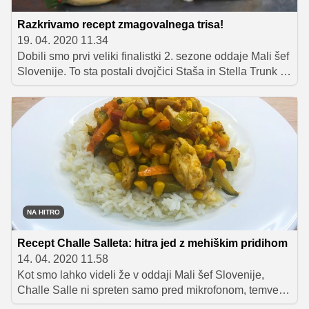
Razkrivamo recept zmagovalnega trisa!
19. 04. 2020 11.34
Dobili smo prvi veliki finalistki 2. sezone oddaje Mali šef
Slovenije. To sta postali dvojčici Staša in Stella Trunk iz
OŠ Miklavž na Dravskem Polju, ki sta na osrednjem
izzivu 'Najboljši krožnik' prejeli kar 14 zvezdic in tako za
las premagali svoji nasprotnici. V nadaljevanju vam
razkrivamo celoten recept njunega zmagovalnega trisa
mini burgerjev.
NA HITRO
Recept Challe Salleta: hitra jed z mehiškim pridihom
14. 04. 2020 11.58
Kot smo lahko videli že v oddaji Mali šef Slovenije,
Challe Salle ni spreten samo pred mikrofonom, temveč
se odlično znajde tudi za štedilnikom. Kot sam pravi,