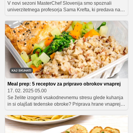
V novi sezoni MasterChef Slovenija smo spoznali
univerzitetnega profesorja Sama Krefta, ki predava na
ljubljanski Fakulteti za farmacijo. Čeprav se je njegova
pot v tekmovanju zaključila že v prvem tednu, nam je
hitro dokazal, da je kot doktor znanosti s področja
farmacije pravi mojster v obvladovanju tehnikalij, hkrati
pa tudi strasten ljubitelj rastlinskih sestavin.
KAJ SKUHATI
Meal prep: 5 receptov za pripravo obrokov vnaprej
17. 02. 2025 05.00
Se želite izogniti vsakodnevnemu stresu glede kuhanja
in si olajšati tedenske obroke? Priprava hrane vnaprej je
odlična rešitev! S skrbno načrtovanimi recepti si lahko
že v ponedeljek pripravite okusne in hranljive obroke, ki
vam bodo prihranili čas in energijo skozi cel teden. Meal
prep vam omogoča, da se izognete nezdravim