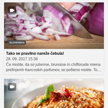
zna skuhati praktično vse, obstaja pa tudi nekaj jedi, ki
jih zna res dobro pripraviti. Med njimi je tudi hitro
pripravljena jed z mehiškim pridihom, katere recept nam
je priljubljen slovenski pevec zaupal in vam ga
razkrivamo v nadaljevanju.
SLOVENSKA
Tako se pravilno nareže čebula!
28. 09. 2017 15.36
Če mislite, da so julienne, brunoise in chiffonade imena
prefinjenih francoskih parfumov, se pošteno motite. To
so tehnike rezanja, ki jih uporabljajo največji kuharski
mojstri, z malo truda in vaje pa se jih lahko naučite tudi
vi. Potrebujete samo nekaj kosov zelenjave, dober nož
in tečaj rezanja in sekljanja se lahko začne!