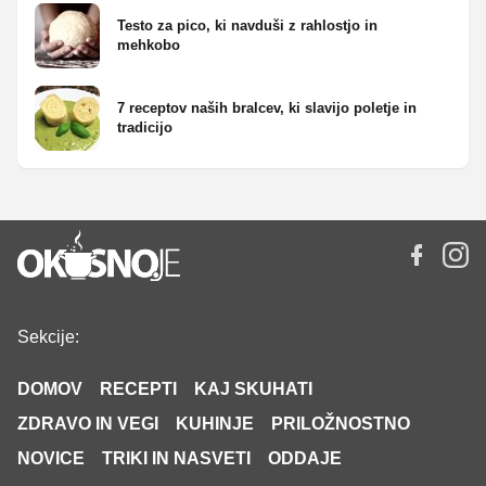
Testo za pico, ki navduši z rahlostjo in
mehkobo
7 receptov naših bralcev, ki slavijo poletje in
tradicijo
Sekcije:
DOMOV
RECEPTI
KAJ SKUHATI
ZDRAVO IN VEGI
KUHINJE
PRILOŽNOSTNO
NOVICE
TRIKI IN NASVETI
ODDAJE