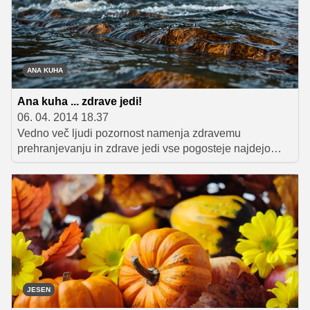
ANA KUHA
Ana kuha ... zdrave jedi!
06. 04. 2014 18.37
Vedno več ljudi pozornost namenja zdravemu
prehranjevanju in zdrave jedi vse pogosteje najdejo
mesto na naših krožnikih. Vsaka dobra stvar pa ima
seveda tudi svojo zdravo mejo in prav o tej meji se je
Ana Žontar Kristanc v šesti oddaji tretje sezone Ana
kuha pogovarjala s svojo gostjo, psihoterapevtko
Veroniko Podgoršek. Seveda so jedilnik tudi tokrat
krasile zdrave, a še kako slastne in zanimive jedi.
JESEN