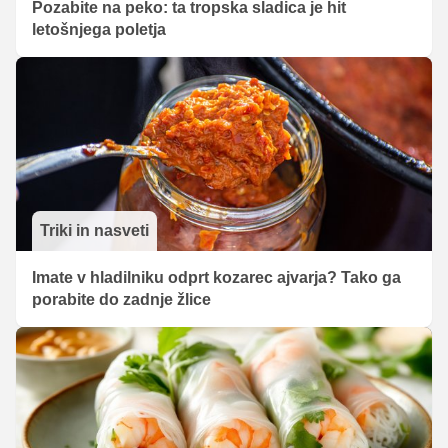
Pozabite na peko: ta tropska sladica je hit
letošnjega poletja
Triki in nasveti
Imate v hladilniku odprt kozarec ajvarja? Tako ga
porabite do zadnje žlice