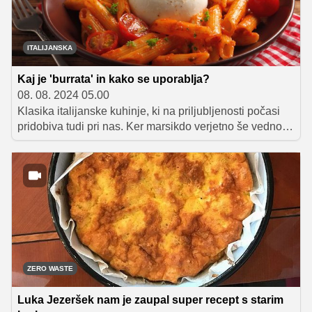
ITALIJANSKA
Kaj je 'burrata' in kako se uporablja?
08. 08. 2024 05.00
Klasika italijanske kuhinje, ki na priljubljenosti počasi
pridobiva tudi pri nas. Ker marsikdo verjetno še vedno
ne ve, kaj burrata sploh je in kako se ta okusen
italijanski sveži sir sploh uporablja, smo se odločili, da
vam to malce bolj podrobno objasnimo. Ker je burrata
tako dobra in vsestransko uporabna, bi bilo resnično
škoda, da je ne bi vsaj enkrat poskusili.
ZERO WASTE
Luka Jezeršek nam je zaupal super recept s starim