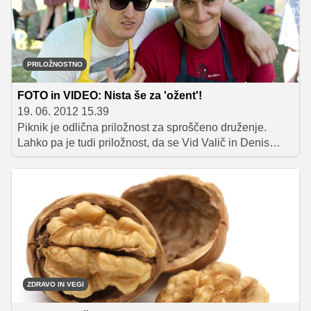
PRILOŽNOSTNO
FOTO in VIDEO: Nista še za 'ožent'!
19. 06. 2012 15.39
Piknik je odlična priložnost za sproščeno druženje.
Lahko pa je tudi priložnost, da se Vid Valič in Denis
Avdić med seboj pomerita v pripravi lahkih, okusnih in
zanimivih jedi. Vas zanima, kdo je zmagal?
ZDRAVO IN VEGI