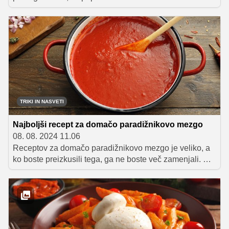
preživeti v kuhinji? Ponujamo nekaj okusnih predlogov,
ki temeljijo na bogatem naboru sezonskih sestavin, iz
katerih lahko v vsega pol ure pripravite osvežilno kosilo
ali večerjo.
TRIKI IN NASVETI
Najboljši recept za domačo paradižnikovo mezgo
08. 08. 2024 11.06
Receptov za domačo paradižnikovo mezgo je veliko, a
ko boste preizkusili tega, ga ne boste več zamenjali. V
pečici pripravljena omaka je zelo gosta in polnega
okusa, popestrila pa bo jedi iz testenin, domačo pico,
brusketo in številne druge dobrote.