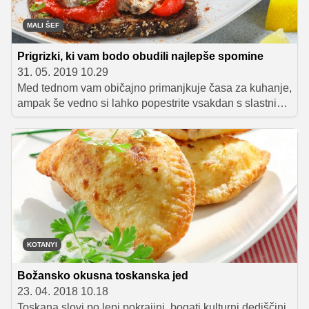
MALI ŠEF
Prigrizki, ki vam bodo obudili najlepše spomine
31. 05. 2019 10.29
Med tednom vam običajno primanjkuje časa za kuhanje,
ampak še vedno si lahko popestrite vsakdan s slastnimi
grižljaji, ki bodo navdušili vse, ki obožujete prostrane
plaže, sonce, morje in tradicijo najboljših okusov
Jadrana. Obstaja še kaj boljšega? Preverite v
nadaljevanju.
KOTANYI
Božansko okusna toskanska jed
23. 04. 2018 10.18
Toskana slovi po lepi pokrajini, bogati kulturni dediščini