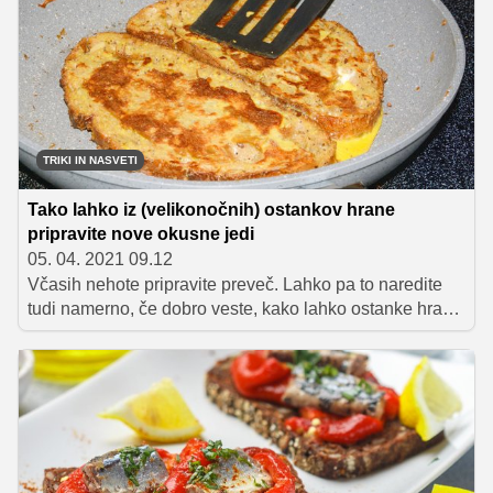
TRIKI IN NASVETI
Tako lahko iz (velikonočnih) ostankov hrane
pripravite nove okusne jedi
05. 04. 2021 09.12
Včasih nehote pripravite preveč. Lahko pa to naredite
tudi namerno, če dobro veste, kako lahko ostanke hrane
v dneh, ki sledijo, kreativno uporabite. Tako je mogoče
prihraniti čas.