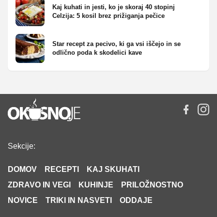
Kaj kuhati in jesti, ko je skoraj 40 stopinj
Celzija: 5 kosil brez prižiganja pečice
Star recept za pecivo, ki ga vsi iščejo in se
odlično poda k skodelici kave
Sekcije:
DOMOV
RECEPTI
KAJ SKUHATI
ZDRAVO IN VEGI
KUHINJE
PRILOŽNOSTNO
NOVICE
TRIKI IN NASVETI
ODDAJE