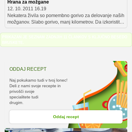
Hrana za možgane
12. 10. 2011 16.19
Nekatera živila so pomembno gorivo za delovanje naših
možganov. Slabo gorivo, manj kilometrov. Da izkoristite
dan popolnoma zbrani, svetujemo, da upoštevate naše
nasvete.
PRIKAZAN JE SEZNAM ZADNJIH 11 ČLANKOV S KLJUČNO BESEDO
BRUSKETE
.
ODDAJ RECEPT
Naj pokukamo tudi v tvoj lonec!
Deli z nami svoje recepte in
privošči svoje
specialitete tudi
drugim.
Oddaj recept