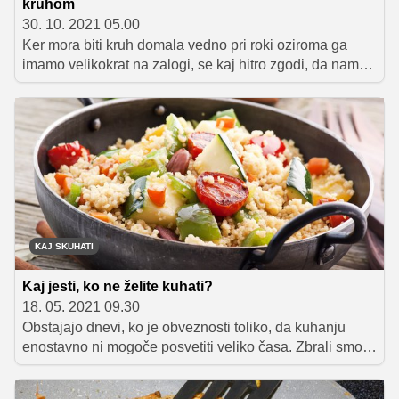
kruhom
30. 10. 2021 05.00
Ker mora biti kruh domala vedno pri roki oziroma ga
imamo velikokrat na zalogi, se kaj hitro zgodi, da nam
ga nekaj ostane. Star kruh vsekakor ne sodi v smeti, saj
lahko iz njega pripravimo številne okusne jedi. Za
nasvet, kako ga porabiti, smo prosili kuharskega mojstra
Luko Jezerška. Ta nam je med drugim zaupal tudi recept
za okusen narastek, ki izvira še iz časov Valentina
Vodnika.
KAJ SKUHATI
Kaj jesti, ko ne želite kuhati?
18. 05. 2021 09.30
Obstajajo dnevi, ko je obveznosti toliko, da kuhanju
enostavno ni mogoče posvetiti veliko časa. Zbrali smo
nekaj idej za obroke, ki jih je v takšnih okoliščinah
mogoče pripraviti hitro in s čim manj dela.