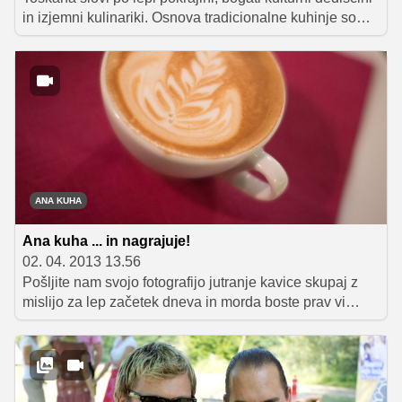
in izjemni kulinariki. Osnova tradicionalne kuhinje so
kakovostne in sveže sestavine, ki jih prebivalci
mojstrsko kombinirajo v preprostih in raznolikih, a že na
prvi pogled zelo okusnih jedeh. Ponujamo vam dva
odlična recepta, s katerima boste v svoj dom v hipu
vnesli nekaj značilnega toskanskega pridiha.
ANA KUHA
Ana kuha ... in nagrajuje!
02. 04. 2013 13.56
Pošljite nam svojo fotografijo jutranje kavice skupaj z
mislijo za lep začetek dneva in morda boste prav vi
prejeli dišečo nagrado!