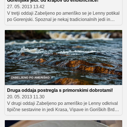
Gorenjske jedi: od krapov do enolončnice!
27. 05. 2013 13.42
V tretji oddaji Zabeljeno po ameriško se je Lenny potikal
po Gorenjski. Spoznal je nekaj tradicionalnih jedi in
tipičnih gorenjskih sestavin. Vas zanima, kaj je odkril in
kako bo svoje kuharsko znanje združil z gorenjskimi
lokalnimi specialitetami?
ZABELJENO PO AMERIŠKO
Druga oddaja postregla s primorskimi dobrotami!
20. 05. 2013 11.30
V drugi oddaji Zabeljeno po ameriško je Lenny odkrival
tipične sestavine in jedi Krasa, Vipave in Goriških Brdih.
Vas zanima, kaj je odkril in kaj je pripravil?