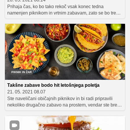
Prihaja čas, ko bo tako rekoč vsak konec tedna
namenjen piknikom in vrtnim zabavam, zato se bo treba
pošteno potruditi, da resnično presenetimo goste in jim
ponudimo nekaj novega, inovativnega – da pripravimo
dogodek, ki si ga bodo zagotovo zapomnili. Ena od
možnosti je tematska zabava, ki bo sicer zahtevala
nekoliko več priprav kot običajen piknik, zagotovo pa bo
poskrbela za 'vau' efekt med povabljenci. Za začetek se
lahko zgledujemo po Američanih, ki so pravi mojstri
domačih zabav.
PIKNIK IN ŽAR
Takšne zabave bodo hit letošnjega poletja
21. 05. 2021 08.07
Ste naveličani običajnih piknikov in bi radi pripravili
nekoliko drugačno zabavo na prostem, vendar ste brez
idej, kako se tega lotiti? Na našem portalu vam bomo v
prihodnjih tednih podrobneje predstavili štiri tematske
zabave: ameriško, italijansko, mehiško in azijsko.