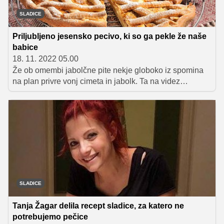
dokler ne dobimo svilnate maslene kreme, ki jo
SLADICE
slaščičarji radi uporabljajo za dekoriranje tort. Recept za
pripravo kreme nam je zaupala mlada slaščičarka
Priljubljeno jesensko pecivo, ki so ga pekle že naše
Kristina Turk, ki nam je z veseljem tudi pokazala celoten
babice
postopek priprave, ki si ga lahko ogledate v spodnjem
18. 11. 2022 05.00
videu.
Že ob omembi jabolčne pite nekje globoko iz spomina
na plan privre vonj cimeta in jabolk. Ta na videz
zapletena, a v resnici zelo preprosta sladica mnoge
spomni na otroštvo in babičino kuhinjo. Jesen je idealen
čas za pripravo tega omamno dišečega peciva.
SLADICE
Tanja Žagar delila recept sladice, za katero ne
potrebujemo pečice