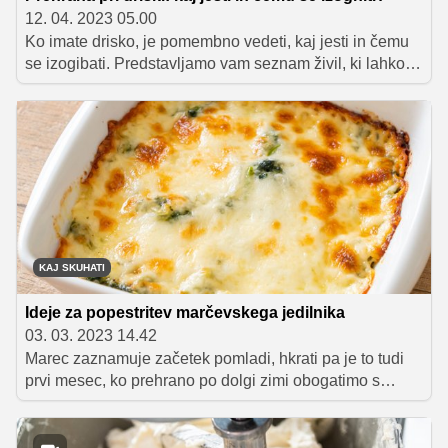
12. 04. 2023 05.00
Ko imate drisko, je pomembno vedeti, kaj jesti in čemu
se izogibati. Predstavljamo vam seznam živil, ki lahko
olajšajo simptome, in tistih, ki jih lahko poslabšajo.
KAJ SKUHATI
Ideje za popestritev marčevskega jedilnika
03. 03. 2023 14.42
Marec zaznamuje začetek pomladi, hkrati pa je to tudi
prvi mesec, ko prehrano po dolgi zimi obogatimo s
svežimi živili, kot so čemaž, regrat, šparglji, redkvice in
motovilec.