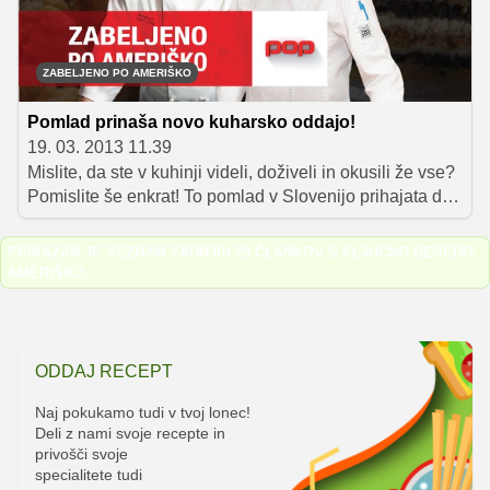
ZABELJENO PO AMERIŠKO
Pomlad prinaša novo kuharsko oddajo!
19. 03. 2013 11.39
Mislite, da ste v kuhinji videli, doživeli in okusili že vse?
Pomislite še enkrat! To pomlad v Slovenijo prihajata dva
priznana ameriška kuharja, ki bosta tradicionalno
slovensko kuhinjo obrnila na glavo.
PRIKAZAN JE SEZNAM ZADNJIH 29 ČLANKOV S KLJUČNO BESEDO
AMERIŠKO
.
ODDAJ RECEPT
Naj pokukamo tudi v tvoj lonec!
Deli z nami svoje recepte in
privošči svoje
specialitete tudi