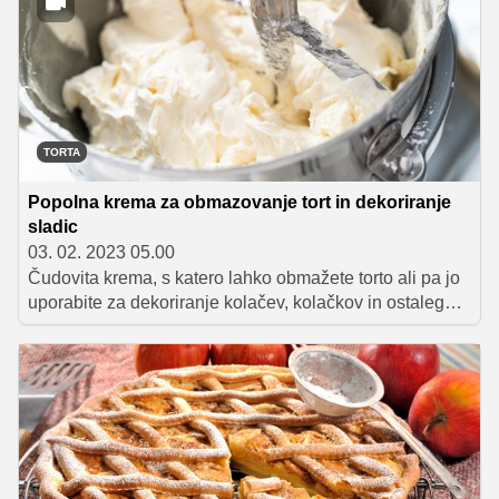
TORTA
Popolna krema za obmazovanje tort in dekoriranje
sladic
03. 02. 2023 05.00
Čudovita krema, s katero lahko obmažete torto ali pa jo
uporabite za dekoriranje kolačev, kolačkov in ostalega
peciva. Švicarska maslena krema je zelo rahla in
puhasta, njena priprava pa je v primerjavi z ameriško
masleno kremo malce bolj zapletena in tudi
dolgotrajnejša. Narejena je tako, da beljake in sladkor
segrevamo v vodni kopeli toliko časa, da se sladkor
raztopi. Zmes nato odstavimo in stepamo, da nastane
trda in svetleča meringa. Ko se ohladi na sobno
temperaturo, začnemo s postopnim dodajanjem masla,