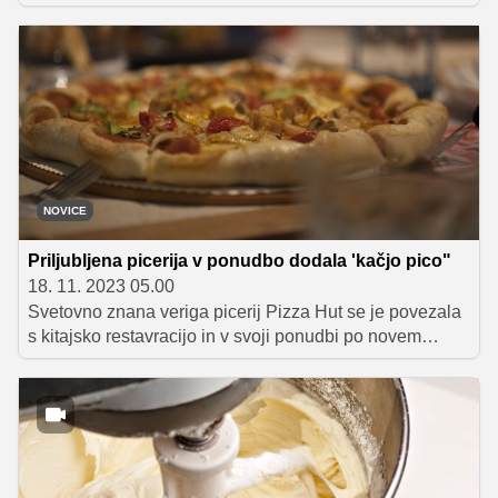
tudi solate, špargljev, mlade čebulice, brokolija in graha
– in tudi kakšna mlada bučka bi se že našla.
Predstavljamo vam nekaj odličnih receptov, s katerimi
boste junijski jedilnik obogatili z okusnimi zelenjavnimi
jedmi ter slastnimi sadnimi sladicami.
NOVICE
Priljubljena picerija v ponudbo dodala 'kačjo pico"
18. 11. 2023 05.00
Svetovno znana veriga picerij Pizza Hut se je povezala
s kitajsko restavracijo in v svoji ponudbi po novem
predstavlja pico s kačjim mesom.