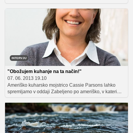
Poskusila je raznolike tradicionalne jedi, obiskala nekaj
ekoloških kmetij in seveda spoznala odlično štajersko
vino.
INTERVJU
"Obožujem kuhanje na ta način!"
07. 06. 2013 19.10
Ameriško kuharsko mojstrico Cassie Parsons lahko
spremljamo v oddaji Zabeljeno po ameriško, v kateri
skupaj s šefom Lennyjem Russom potuje po Sloveniji,
spoznava slovenske jedi, Slovencem pa predstavila
tradicionalne ameriške dobrote.