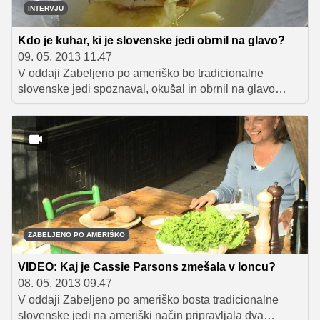
INTERVJU
Kdo je kuhar, ki je slovenske jedi obrnil na glavo?
09. 05. 2013 11.47
V oddaji Zabeljeno po ameriško bo tradicionalne
slovenske jedi spoznaval, okušal in obrnil na glavo
ameriški kuharski mojster Lenny Russo. Preverili smo,
kaj si misli o slovenski kulinariki.
ZABELJENO PO AMERIŠKO
VIDEO: Kaj je Cassie Parsons zmešala v loncu?
08. 05. 2013 09.47
V oddaji Zabeljeno po ameriško bosta tradicionalne
slovenske jedi na ameriški način pripravljala dva