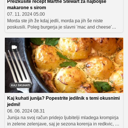
Preizkusite recept Marthe Stewart za najboljše
makarone s sirom
07. 11. 2024 05.00
Morda ste jih že kdaj jedli, morda pa jih še niste
poskusili. Poleg burgerja je slavni 'mac and cheese'
zagotovo ena najbolj poznanih in tudi priljubljenih
ameriških jedi. Receptov je skorajda nešteto, eden
izmed boljših, na katerega številni prisegajo, pa naj bi
bil ikonični 'mac and cheese' slavne Marthe Stewart, ki
velja za brezčasnega in klasičnega ter zagotavlja
popoln uspeh.
KAJ SKUHATI
Kaj kuhati junija? Popestrite jedilnik s temi okusnimi
jedmi!
06. 06. 2024 08.31
Junija na svoj račun pridejo ljubitelji mladega krompirja
in zelene zelenjave, saj je sezona korenja in redkvic, pa