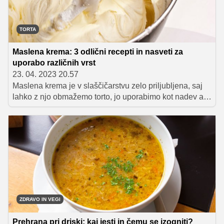
TORTA
Maslena krema: 3 odlični recepti in nasveti za
uporabo različnih vrst
23. 04. 2023 20.57
Maslena krema je v slaščičarstvu zelo priljubljena, saj
lahko z njo obmažemo torto, jo uporabimo kot nadev ali
pa z njo dekoriramo torte, kolačke in najrazličnejše
pecivo. Njen čar je zelo rahla in puhasta tekstura, ki jo
dosežemo z dolgotrajnim mešanjem masla z ostalimi
sestavinami. Seznanili vas bomo s tremi najbolj
priljubljenimi maslenimi kremami, ki se uporabljajo v
slaščičarstvu, ter vam podali tudi nekaj uporabnih
nasvetov za njihovo uporabo.
ZDRAVO IN VEGI
Prehrana pri driski: kaj jesti in čemu se izogniti?