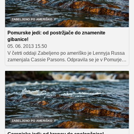
ZABELJENO PO AMERIŠKO
Pomurske jedi: od postržjače do znamenite
gibanice!
05. 06. 2013 15.50
V četrti oddaji Zabeljeno po ameriško je Lennyja Russa
zamenjala Cassie Parsons. Odpravila se je v Pomurje,
kjer je okušala tradicionalne pomurske jedi in
spoznavala tipične pomurske sestavine.
ZABELJENO PO AMERIŠKO