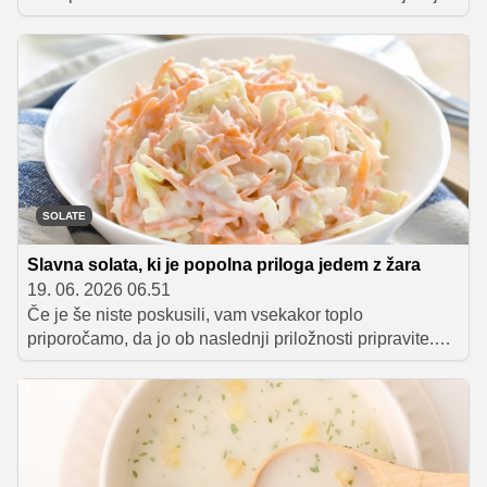
"rezervoarjev" mikrobov pogosto skriva kar ob
kuhinjskem koritu. Gre za kuhinjsko gobico, ki jo
uporabljamo vsak dan, pogosto pa jo zamenjamo šele
takrat, ko začne razpadati ali neprijetno dišati.
SOLATE
Slavna solata, ki je popolna priloga jedem z žara
19. 06. 2026 06.51
Če je še niste poskusili, vam vsekakor toplo
priporočamo, da jo ob naslednji priložnosti pripravite.
Ameriška zeljna solata, poznana tudi pod imenom
'coleslaw', je namreč odlična spremljava pečenemu
mesu z žara. Priprava je hitra in enostavna, okus pa ...
najbolje, da kar presodite sami!