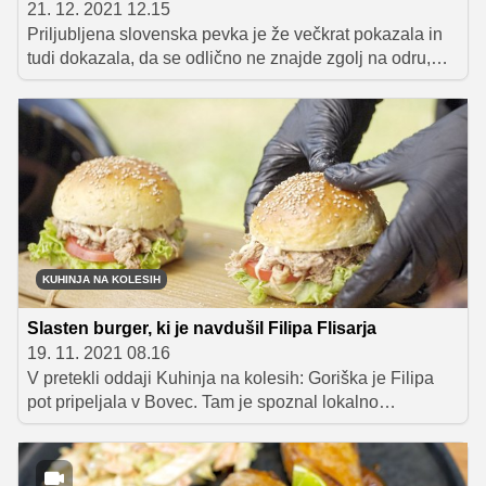
21. 12. 2021 12.15
Priljubljena slovenska pevka je že večkrat pokazala in
tudi dokazala, da se odlično ne znajde zgolj na odru,
temveč tudi v domači kuhinji. V duhu prihajajočih
praznikov je na Facebooku s svojimi sledilci delila
recept za odlično tortico, ki navduši tako s preprosto
pripravo kot tudi z odličnim okusom.
KUHINJA NA KOLESIH
Slasten burger, ki je navdušil Filipa Flisarja
19. 11. 2021 08.16
V pretekli oddaji Kuhinja na kolesih: Goriška je Filipa
pot pripeljala v Bovec. Tam je spoznal lokalno
destilatorko žganja in varilko piva, da po adrenalinskem
spustu po jeklenici ni ostal lačen, pa je poskrbela Irena
Dolšek, ki mu je v pravem ameriškem smokerju spekla