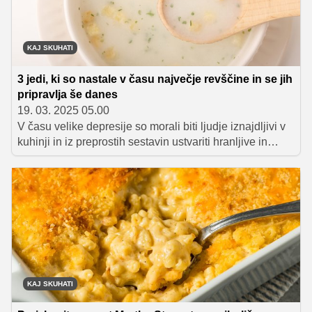
KAJ SKUHATI
3 jedi, ki so nastale v času največje revščine in se jih
pripravlja še danes
19. 03. 2025 05.00
V času velike depresije so morali biti ljudje iznajdljivi v
kuhinji in iz preprostih sestavin ustvariti hranljive in
okusne jedi. Med najbolj znane recepte iz tega obdobja
sodijo krompirjeva juha, nenavadna, a presenetljivo
okusna pita, narejena skoraj iz nič, ter puhasta
čokoladna torta brez mleka in jajc. Ti recepti so dokaz,
da je tudi v najtežjih časih mogoče ustvariti nekaj
okusnega in to tradicijo lahko obudimo še danes.
KAJ SKUHATI