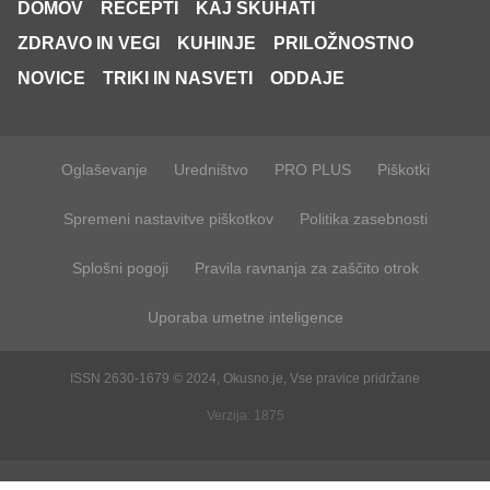
DOMOV
RECEPTI
KAJ SKUHATI
ZDRAVO IN VEGI
KUHINJE
PRILOŽNOSTNO
NOVICE
TRIKI IN NASVETI
ODDAJE
Oglaševanje
Uredništvo
PRO PLUS
Piškotki
Spremeni nastavitve piškotkov
Politika zasebnosti
Splošni pogoji
Pravila ravnanja za zaščito otrok
Uporaba umetne inteligence
ISSN 2630-1679 © 2024, Okusno.je, Vse pravice pridržane
Verzija: 1875