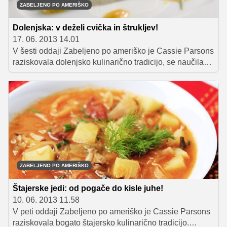
ZABELJENO PO AMERIŠKO
Dolenjska: v deželi cvička in štrukljev!
17. 06. 2013 14.01
V šesti oddaji Zabeljeno po ameriško je Cassie Parsons
raziskovala dolenjsko kulinarično tradicijo, se naučila
priprave potice, se preizkusila v muharjenju in pletenju
košare ter seveda uživala v dobri hrani in pijači.
ZABELJENO PO AMERIŠKO
Štajerske jedi: od pogače do kisle juhe!
10. 06. 2013 11.58
V peti oddaji Zabeljeno po ameriško je Cassie Parsons
raziskovala bogato štajersko kulinarično tradicijo.