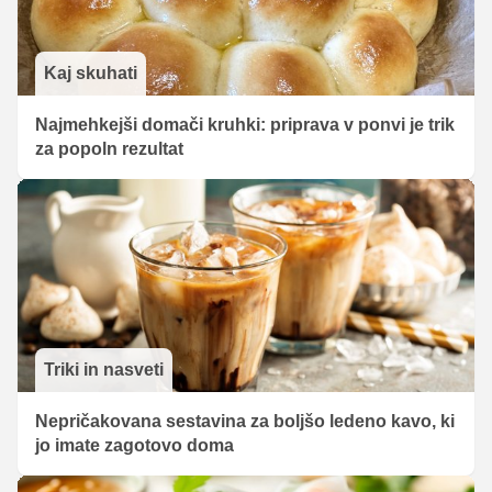
Kaj skuhati
Najmehkejši domači kruhki: priprava v ponvi je trik
za popoln rezultat
Triki in nasveti
Nepričakovana sestavina za boljšo ledeno kavo, ki
jo imate zagotovo doma