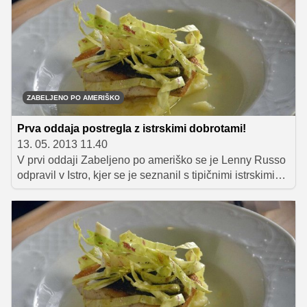
ZABELJENO PO AMERIŠKO
Prva oddaja postregla z istrskimi dobrotami!
13. 05. 2013 11.40
V prvi oddaji Zabeljeno po ameriško se je Lenny Russo
odpravil v Istro, kjer se je seznanil s tipičnimi istrskimi
sestavinami, iz katerih je pripravil zelo zanimivo jed. Vas
zanima, kaj je Lenny pripravil?