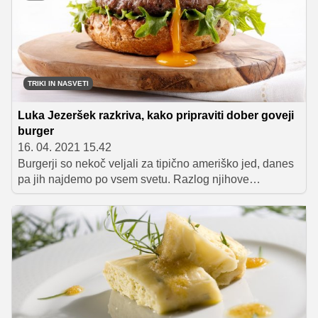
Izvedeli boste, kateri so ključni elementi, ki na tovrstnih
zabavah ne smejo manjkati, razkrili pa vam bomo tudi
nekaj odličnih receptov, s katerimi boste glavni temi
zabave približali tudi ponudbo hrane in pijače.
TRIKI IN NASVETI
Luka Jezeršek razkriva, kako pripraviti dober goveji
burger
16. 04. 2021 15.42
Burgerji so nekoč veljali za tipično ameriško jed, danes
pa jih najdemo po vsem svetu. Razlog njihove
priljubljenosti se poleg odličnega okusa skriva v dejstvu,
da je priprava zelo preprosta, osnovni recept pa
dopušča številne izpeljanke. Kaj je ključnega pomena
pri pripravi dobrega govejega burgerja, nam je razkril
kuharski mojster Luka Jezeršek.