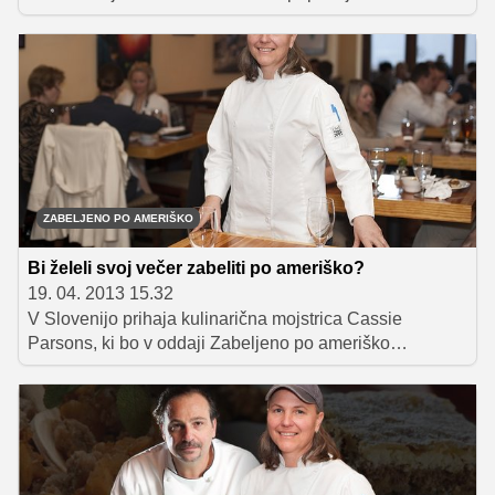
profesionalna ameriška kuharja, Lenny Russo in Cassie
Parsons. Poglejte si, kako se je izziva lotila šefinja
Parsons?
ZABELJENO PO AMERIŠKO
Bi želeli svoj večer zabeliti po ameriško?
19. 04. 2013 15.32
V Slovenijo prihaja kulinarična mojstrica Cassie
Parsons, ki bo v oddaji Zabeljeno po ameriško
slovenskim jedem dodala ameriški pridih. Želite okusiti
njene kulinarične mojstrovine?