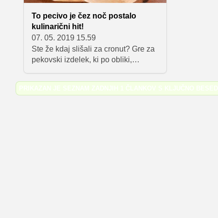
To pecivo je čez noč postalo
kulinarični hit!
07. 05. 2019 15.59
Ste že kdaj slišali za cronut? Gre za
pekovski izdelek, ki po obliki,
ocvrtem okusu in kremnem polnilu
spominja na ameriški krof, a ko
PRIKAZAN JE SEZNAM ZADNJIH 1 ČLANKOV S KLJUČNO BESE
ugriznemo vanj, nas presenetijo
drobljive, krhke plasti testa,
kakršnega smo vajeni pri
francoskem rogljičku. In prav to je
cronut: hibrid, ki je tako od krofa kot
od maslenega rogljička pobral le
najboljše ter to združil v novo,
izjemno okusno celoto.