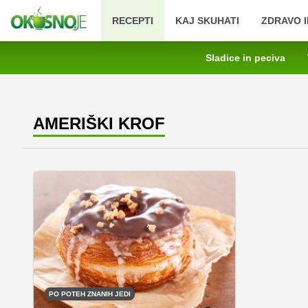
RECEPTI
KAJ SKUHATI
ZDRAVO I
Sladice in peciva
AMERIŠKI KROF
PO POTEH ZNANIH JEDI