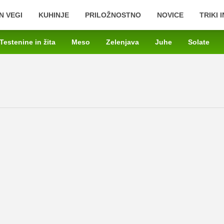
N VEGI
KUHINJE
PRILOŽNOSTNO
NOVICE
TRIKI 
Testenine in žita
Meso
Zelenjava
Juhe
Solate