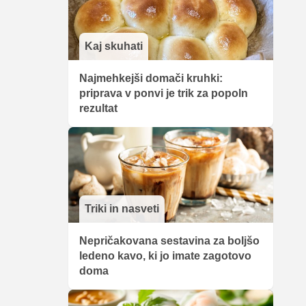
Kaj skuhati
Najmehkejši domači kruhki:
priprava v ponvi je trik za popoln
rezultat
Triki in nasveti
Nepričakovana sestavina za boljšo
ledeno kavo, ki jo imate zagotovo
doma