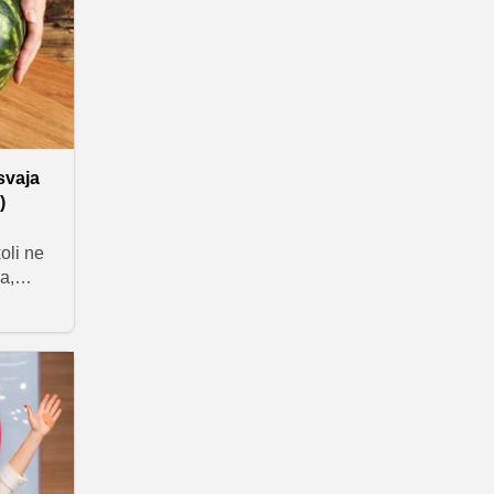
s parno
svaja
)
koli ne
a,
za
ezanje.
 biti
imo
ki jih
 da bi
ke in
ilice in