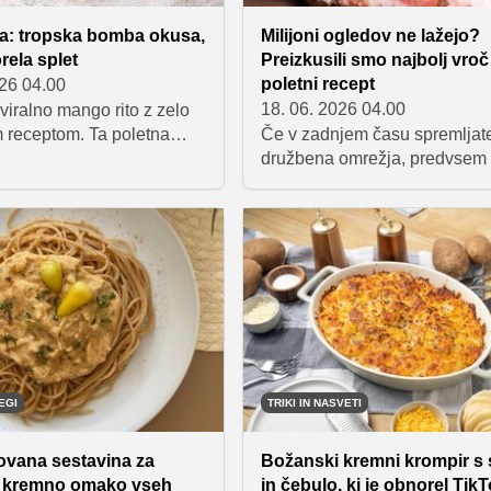
ta: tropska bomba okusa,
Milijoni ogledov ne lažejo?
rela splet
Preizkusili smo najbolj vroč
poletni recept
026 04.00
18. 06. 2026 04.00
 viralno mango rito z zelo
m receptom. Ta poletna
Če v zadnjem času spremljat
 je idealna osvežitev za
družbena omrežja, predvsem 
ožnost, navdušila pa vas
in Instagram, ste verjetno opaz
 kremasto teksturo,
recept, ki je dobesedno prepla
kusom, živimi barvami ter
splet. Posnetki priprave zamr
nostavno pripravo.
jogurtovih grižljajev z jagoda
čokolado zbirajo milijone ogl
uporabniki pa jih opisujejo ko
popolno poletno sladico in bo
zdravo alternativo sladoledu.
EGI
TRIKI IN NASVETI
ovana sestavina za
Božanski kremni krompir s 
o kremno omako vseh
in čebulo, ki je obnorel Tik