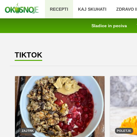
RECEPTI
KAJ SKUHATI
ZDRAVO I
Sladice in peciva
TIKTOK
ZAJTRK
POLETJE