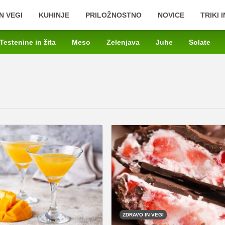
N VEGI
KUHINJE
PRILOŽNOSTNO
NOVICE
TRIKI 
Testenine in žita
Meso
Zelenjava
Juhe
Solate
ZDRAVO IN VEGI