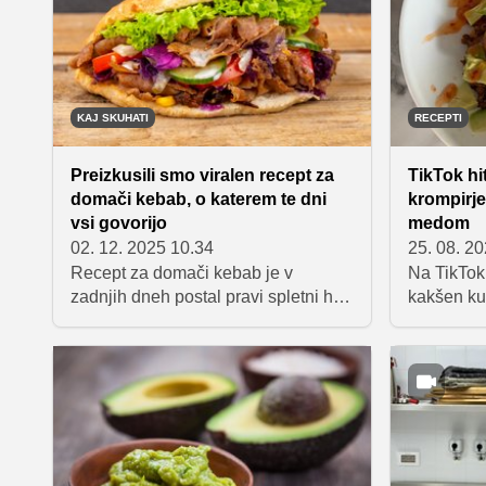
KAJ SKUHATI
RECEPTI
Preizkusili smo viralen recept za
TikTok hi
domači kebab, o katerem te dni
krompirj
vsi govorijo
medom
02. 12. 2025 10.34
25. 08. 2
Recept za domači kebab je v
Na TikTok
zadnjih dneh postal pravi spletni hit,
kakšen kul
ki preplavlja družbena omrežja.
preživijo
Obljublja presenetljivo hitro,
tistimi, ki
preprosto in okusno različico
javnost, j
priljubljene ulične jedi, pri kateri
krompirje
potrebujemo le nekaj osnovnih
medom. Gr
sestavin in malo časa. Tudi mi smo
hrustljav 
preverili, ali viralni recept res izpolni
sočno zači