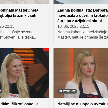
olfinalu MasterChefa
Zadnja polfinalista: Barbara
ajboljši krožnik vseh
navdušila z ocvrtim kroket
Jure pa z azijskimi okusi
025 22.15
10. 06. 2025 22.15
listi letošnje sezone
Napeta kuharska preizkušnja
f Slovenija je težka
MasterChefu je prinesla še z
a, v kateri so se morali
dva polfinalista letošnje sezo
v prave umetnike in
sta postala Barbara Poljanec 
o preslikati velike slikarske
Jure, tekmovanje pa je zapust
e na krožnik. Izzivu ni bila
Barbara Ribič, ki ji v zadnjem
ija, v veliko finale
žal ni uspelo pripraviti jedi, s
ezone pa so se uvrstili
katerimi bi navdušila sodnike
 in Barbara Poljanec!
F
MASTERCHEF
dkimi žlikrofi osvojila
Nataliji se ni uspelo uvrstit