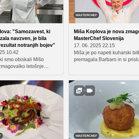
er sladko-pikantni med.
nože.
MASTERCHEF
lova: "Samozavest, ki
Miša Koplova je nova zmag
zala navzven, je bila
MasterChef Slovenija
ezultat notranjih bojev"
17. 06. 2025 22.15
025 10.42
Miša je po napeti kuharski bit
ki smo obiskali Mišo
premagala Barbaro in si prisl
zmagovalko letošnje
naziv zmagovalke 11. sezon
sterChefa. V Jakob's
MasterChef Slovenija. Sodni
r bo goste kmalu razvajala
trojico je prepričala s tehničn
jedmi, je z nami
zahtevnimi jedmi, domiselnim
la o kulinaričnih izzivih,
in brezhibno izvedbo. Domov 
ivih po zmagi, novih
odnesla pokal, laskavi naziv 
 iskrenih pogledih na
bogato denarno nagrado.
F
MASTERCHEF