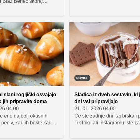
i Blaž Berlec skoraj
svojih kratkih in jasnih nasvet
zbral okus. 30-letni
zdravju prebave, je predstavil
c vsebin iz Prevoj pri
preprost recept, ki je hitro pos
 ki stoji za profilom Yummy
spletna uspešnica.
je tisti tip sodobnega
a pripovedovalca, ki ne
č med potovanjem, hrano in
se se zlije v eno izkušnjo,
 prevede v zgodbo.
NOVICE
ni slani rogljički osvajajo
Sladica iz dveh sestavin, ki 
o jih pripravite doma
dni vsi pripravljajo
026 04.00
21. 01. 2026 04.00
e eno najbolj okusnih
Če ste zadnje dni kaj brskali 
peciv, kar jih boste kadar
TikToku ali Instagramu, ste z
sili, poleg tega pa je
naleteli na trenutno najbolj vr
 iz preprostih sestavin, ki
kulinarični trend, ki ga mnogi 