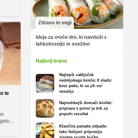
ih o
tal
Zdravo in vegi
Ideja za vroče dni, ki navduši z
lahkotnostjo in svežino
Najbolj brano
Najlepši zaključek
nedeljskega kosila: 8 sladic
brez peke, ki se jih vsi
veselijo
jo te
Najmehkejši domači kruhki:
priprava v ponvi je trik za
po
popoln rezultat
agotovo
Klasična panada odpade:
oč
tako Italijani pripravijo
z
slastne ocvrte bučke