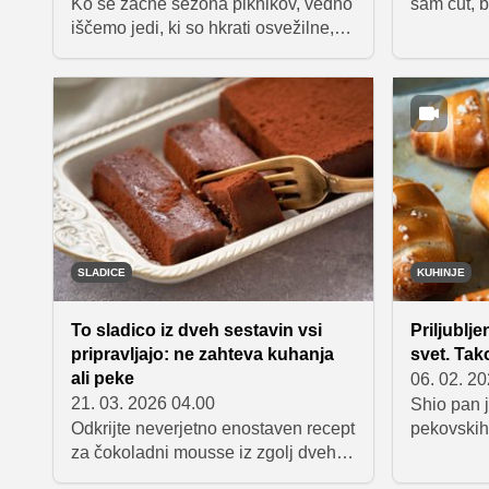
Ko se začne sezona piknikov, vedno
sam čut, b
iščemo jedi, ki so hkrati osvežilne,
zagotovo i
nasitne in dovolj posebne, da
ustvarjale
izstopajo na mizi. Prav takšna je
Ljubljani,
znamenita La Scala solata –
Avanture, 
preprosta, a izjemno okusna klasika,
digitalneg
ki jo danes obožujejo tako ljubitelji
ločuje ve
kulinarike kot tudi svetovne zvezde.
kulturo. V
ki jo nato
SLADICE
KUHINJE
To sladico iz dveh sestavin vsi
Priljublje
pripravljajo: ne zahteva kuhanja
svet. Tak
ali peke
06. 02. 2
21. 03. 2026 04.00
Shio pan j
Odkrijte neverjetno enostaven recept
pekovskih 
za čokoladni mousse iz zgolj dveh
koli posku
sestavin – konzerviranih breskev in
pripravljen