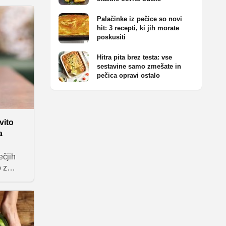
 i.
aj
Palačinke iz pečice so novi
vo.
hit: 3 recepti, ki jih morate
poskusiti
piškote,
Hitra pita brez testa: vse
avi
sestavine samo zmešate in
ne
pečica opravi ostalo
sira.
vito
a
ečjih
o z
no,
sturo
bre"
popoln
ke. Če