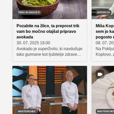
obljube, in lahko rečemo le, da smo
avokado t
bili navdušeni.
TRIKI IN NASVETI
INTERVJU
Pozabite na žlico, ta preprost trik
Miša Kop
vam bo močno olajšal pripravo
sem jo ka
avokada
pogosto r
30. 07. 2025 19.00
08. 07. 2
Avokado je superživilo, ki navdušuje
Na Poklju
tako gurmane kot ljubitelje zdrave
Koplovo, 
prehrane. Zdaj pa postaja še bolj
sezone Ma
praktičen za pripravo zahvaljujoč
Lodge, kje
preprostemu kuhinjskemu triku, ki
s svojimi 
osvaja splet.
spregovori
burnih odz
načrtih in
uspeh.
MASTERCHEF
MASTERCHE