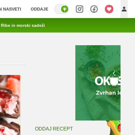
IN NASVETI
ODDAJE
Ribe in morski sadeži
ODDAJ RECEPT