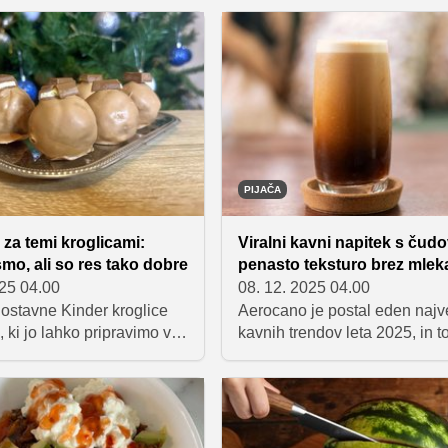
najverjetneje že doma. Je
veseljem preizkušajo. Gre za t.
 rogljičkom, mehko
"japonski cheesecake" s skor
mbetko in puhastim
presenetljivo preprosto pripra
ruhom. Izumili so ga na
Potrebujete le grški jogurt in 
 konec leta 2014 v
rezultat pa naj bi po mnenju
ekarni Pain Maison, kmalu
navdušencev spominjal na pr
al viralna senzacija.
cheesecake, čeprav sladica 
vsebuje niti kančka kremnega 
PIJAČA
 za temi kroglicami:
Viralni kavni napitek s čudo
smo, ali so res tako dobre
penasto teksturo brez mlek
025 04.00
08. 12. 2025 04.00
nostavne Kinder kroglice
Aerocano je postal eden najv
, ki jo lahko pripravimo v
kavnih trendov leta 2025, in t
ol ure in iz samo štirih
razlogom. Navdušuje s sveži
estavin – mletih piškotov,
polnim okusom in penasto tek
lce mleka in seveda
brez mleka ter estetskim "om
nih Kinder čokoladic.
videzom, zaradi katerega je 
recept in navdušite!
za fotografije in video posnet