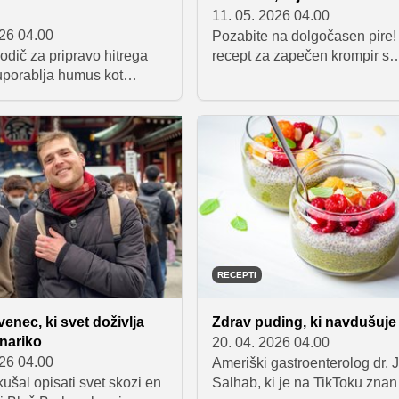
11. 05. 2026 04.00
026 04.00
Pozabite na dolgočasen pire!
odič za pripravo hitrega
recept za zapečen krompir s
 uporablja humus kot
hrustljavo čebulo bo popoln
 kremno omako, vas bo
spremenil vaš pogled na to k
dealen recept za tiste, ki
prilogo in navdušil vse goste 
 zaposleni in potrebujete
mizo.
o, pa tudi za tiste, ki iščete
usne ideje.
RECEPTI
venec, ki svet doživlja
Zdrav puding, ki navdušuje 
inariko
20. 04. 2026 04.00
026 04.00
Ameriški gastroenterolog dr.
ušal opisati svet skozi en
Salhab, ki je na TikToku znan