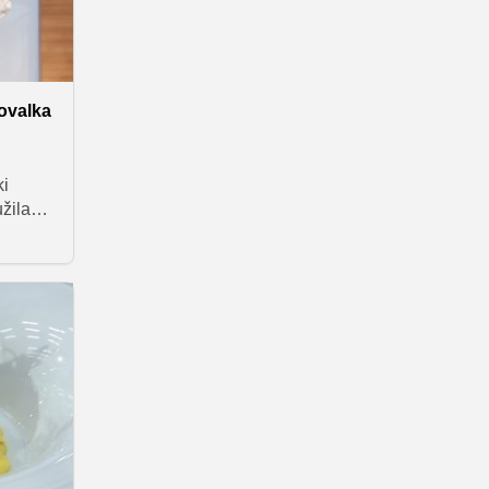
ovalka
ki
užila
e
ško
o
i okusi
je
in