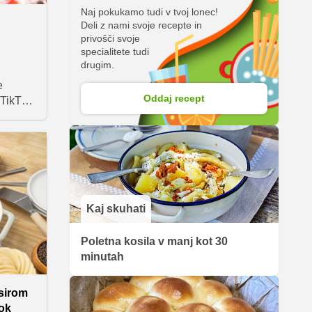
Naj pokukamo tudi v tvoj lonec!
Deli z nami svoje recepte in
privošči svoje
specialitete tudi
drugim.
e
Oddaj recept
TikTok
ili
vil
znjenih
mi in
edov,
t
lj
Kaj skuhati
Poletna kosila v manj kot 30
minutah
sirom
Tok