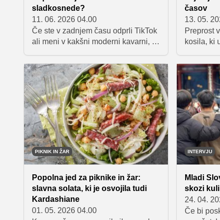
sladkosnede?
časov
11. 06. 2026 04.00
13. 05. 2
Če ste v zadnjem času odprli TikTok
Preprost v
ali meni v kakšni moderni kavarni, je
kosila, ki
skoraj nemogoče, da niste opazili
osnovo za
novih "proteinskih" različic nekaterih
navdušil. I
priljubljenih sladic. Od čokoladnih
ste močno
pudingov do sladoledov in tort.
kaj na hitr
Proteinske sladice so postale
nove in ok
stalnica, ki je hitro prešla iz fitnes
sveta v vsakdanjo prehrano.
PIKNIK IN ŽAR
INTERVJU
Popolna jed za piknike in žar:
Mladi Slo
slavna solata, ki je osvojila tudi
skozi kul
Kardashiane
24. 04. 2
01. 05. 2026 04.00
Če bi posk