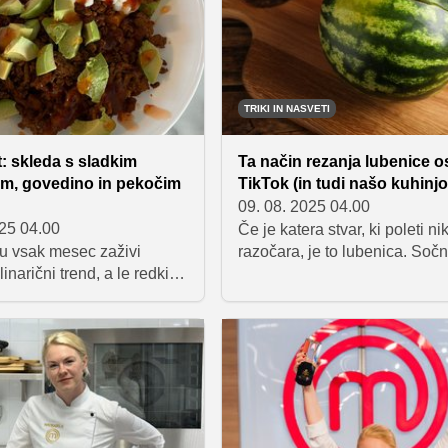
imate doma espresso aparat 
šobo, je to trend, ki ga morate
preizkusiti. Preverite, kako ga
pripraviti.
TRIKI IN NASVETI
t: skleda s sladkim
Ta način rezanja lubenice o
em, govedino in pekočim
TikTok (in tudi našo kuhinjo
09. 08. 2025 04.00
025 04.00
Če je katera stvar, ki poleti ni
u vsak mesec zaživi
razočara, je to lubenica. Sočn
inarični trend, a le redki
sladka, osvežilna in popolna 
 prvo navdušenje. Med
vroče dni. Edina "težava"? R
 so uspeli prepričati širšo
Klasično rezanje lubenice zna
e tudi skleda s sladkim
precej nerodno, sploh če žel
m, govedino in pekočim
dobiti lepe, enakomerne kose, 
e za obrok, ki združuje
lahko elegantno pojemo, brez
pečen sladki krompir,
se popackali, umazali cele ro
njeno meso, sveži sir in
obraz ali pa celo potrebovali v