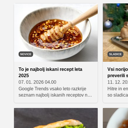
temne čokolade. S podrobnimi
jih imate 
navodili in praktičnimi nasveti
nekaj med
pripravite sladico, ki jo boste z
mlečno bo
veseljem delili.
mlečnim k
Japonskem
butični p
pa je post
NOVICE
SLADICE
To je najbolj iskani recept leta
Vsi norijo
2025
preverili 
07. 01. 2026 04.00
11. 12. 2
Google Trends vsako leto razkrije
Hitre in e
seznam najbolj iskanih receptov na
so sladica
svetu. Preteklo leto se je na prvem
manj kot p
mestu znašel "hot honey" oziroma t.
osnovnih s
i. "vroči med", ki se uporablja kot
masla, ma
preliv ali dodatek k različnim jedem.
priljublje
Preverite 