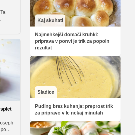
 Ta
Kaj skuhati
oma
lasično
Najmehkejši domači kruhki:
za
priprava v ponvi je trik za popoln
rezultat
Sladice
Puding brez kuhanja: preprost trik
splet
za pripravo v le nekaj minutah
 Joseph
 po