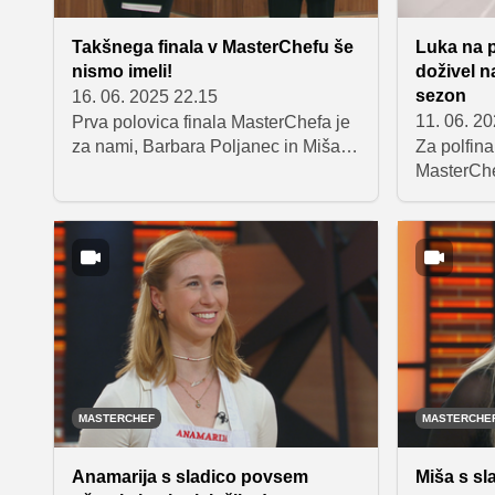
Takšnega finala v MasterChefu še
Luka na p
nismo imeli!
doživel n
sezon
16. 06. 2025 22.15
11. 06. 2
Prva polovica finala MasterChefa je
za nami, Barbara Poljanec in Miša
Za polfina
pa sta si ves čas dihali za ovratnik.
MasterChe
Obe sta pripravili številne vrhunske
preizkušnj
jedi, ki so pokazale njuno izjemno
preleviti 
kreativnost. V finalu se bosta
kulinaričn
spopadli z zahtevnim 10-hodnim
mojstrovin
menijem, polnim slovenskih okusov,
kos Anamar
kjer je potrebna popolna natančnost.
letošnje s
Oglejte si, kako sta se lotili te
Jure, Miša
nepozabne kulinarične preizkušnje!
MASTERCHEF
MASTERCHE
Anamarija s sladico povsem
Miša s sla