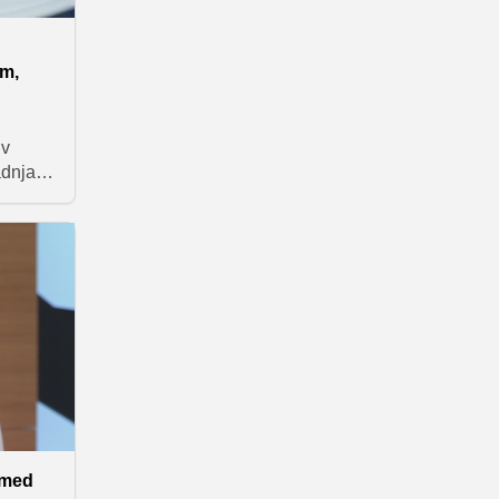
om,
 v
adnja
ne. To
in
ila
 izzivu
.
i med