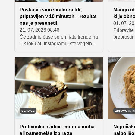
Poskusili smo viralni zajtrk,
Mango ri
pripravljen v 10 minutah – rezultat
ki je obno
nas je presenetil
01. 07. 2
21. 07. 2026 08.46
Pripravite
Če zadnje čase spremljate trende na
preprosti
TikToku ali Instagramu, ste verjetno
uspešnica
že naleteli na recept, ki je postal
vsako pril
pravi spletni hit – tako imenovane
bo s svojo
"scrambled oats" oziroma umešane
tropskim o
ovsene kosmiče. Gre za nekoliko
hitro in e
drugačen način priprave klasičnih
ovsenih kosmičev, ki jih uporabniki
družbenih omrežij predstavljajo kot
okusen, hranljiv in enostaven zajtrk,
ki je pripravljen v nekaj minutah.
SLADICE
ZDRAVO IN V
Proteinske sladice: modna muha
Nepričak
ali pametnejša izbira za
najboljš