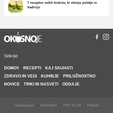
7 receptov naših bralcev, ki slavijo poletje in
tradicijo
Sekcije:
DOMOV
RECEPTI
KAJ SKUHATI
ZDRAVO IN VEGI
KUHINJE
PRILOŽNOSTNO
NOVICE
TRIKI IN NASVETI
ODDAJE
Oglaševanje
Uredništvo
PRO PLUS
Piškotki