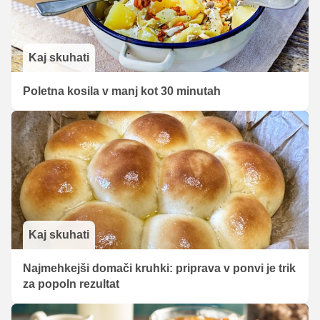
Kaj skuhati
Poletna kosila v manj kot 30 minutah
Kaj skuhati
Najmehkejši domači kruhki: priprava v ponvi je trik
za popoln rezultat