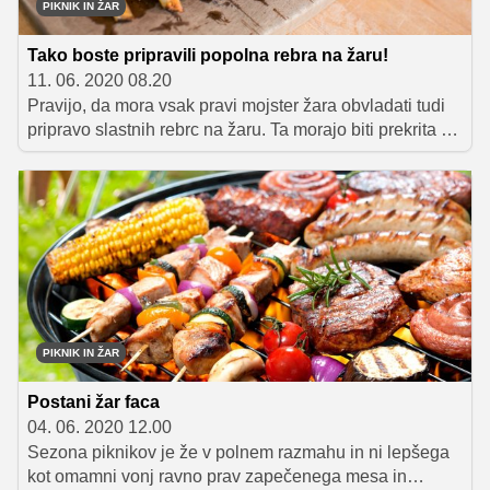
PIKNIK IN ŽAR
Tako boste pripravili popolna rebra na žaru!
11. 06. 2020 08.20
Pravijo, da mora vsak pravi mojster žara obvladati tudi
pripravo slastnih rebrc na žaru. Ta morajo biti prekrita s
hrustljavo začimbno skorjico, ki v ustih povzroči pravo
eksplozijo okusa, meso pa mora biti sočno in tako
mehko, da kar pade s kosti. Da boste preizkus opravili z
lahkoto, vam v nadaljevanju razkrivamo recept, ki
zagotavlja uspeh in s katerim boste na naslednjem
pikniku navdušili prav vse goste. V okviru kampanije
Postani žar faca nam ga je zaupal naš mojster žara
Matej Stipanič, receptu pa je priložen tudi video
postopek priprave.
PIKNIK IN ŽAR
Postani žar faca
04. 06. 2020 12.00
Sezona piknikov je že v polnem razmahu in ni lepšega
kot omamni vonj ravno prav zapečenega mesa in