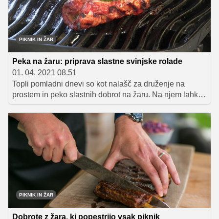
PIKNIK IN ŽAR
Peka na žaru: priprava slastne svinjske rolade
01. 04. 2021 08.51
Topli pomladni dnevi so kot nalašč za druženje na
prostem in peko slastnih dobrot na žaru. Na njem lahko
poleg čevapčičev, pleskavic, ražnjičev, klobasic in
piščančjih bedrc spečemo tudi številne druge dobrote.
Predlagamo vam slastno svinjsko rolado s suhimi
paradižniki in špinačo, katere pripravo je v oddaji Dom
in vrt razkril mojster žara Matej Stipanič. Sledite
spodnjemu postopku in zagotavljamo vam, da si boste
od navdušenja obliznili prav vse prste.
PIKNIK IN ŽAR
Dobrote z žara, ki popestrijo vsak piknik