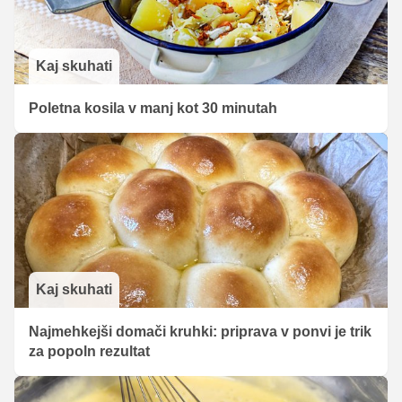
Kaj skuhati
Poletna kosila v manj kot 30 minutah
Kaj skuhati
Najmehkejši domači kruhki: priprava v ponvi je trik
za popoln rezultat