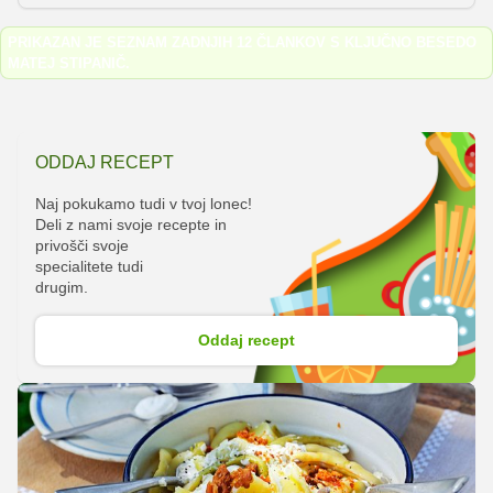
zelenjave, zato je še kako dobrodošlo, da poznamo
nekaj trikov, s katerimi bo priprava vrhunskih jedi
PRIKAZAN JE SEZNAM ZADNJIH 12 ČLANKOV S KLJUČNO BESEDO
povsem enostavna – tudi za vas.
MATEJ STIPANIČ
.
ODDAJ RECEPT
Naj pokukamo tudi v tvoj lonec!
Deli z nami svoje recepte in
privošči svoje
specialitete tudi
drugim.
Oddaj recept