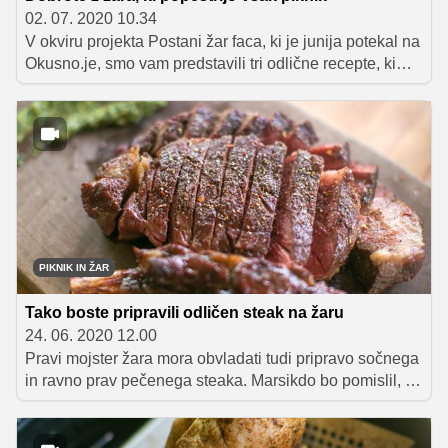
02. 07. 2020 10.34
V okviru projekta Postani žar faca, ki je junija potekal na
Okusno.je, smo vam predstavili tri odlične recepte, ki
piknik spremenijo v pravo gurmansko doživetje.
Ljubitelji dobrot z žara ste lahko sodelovali tudi v
nagradni igri, v kateri ste se potegovali za paket izbranih
začimb, ki jih mora imeti prav vsak mojster žara.
PIKNIK IN ŽAR
Tako boste pripravili odličen steak na žaru
24. 06. 2020 12.00
Pravi mojster žara mora obvladati tudi pripravo sočnega
in ravno prav pečenega steaka. Marsikdo bo pomislil, da
je to pravzaprav čisto preprosto, saj steak na žaru zgolj
na hitro popečeš, enkrat obrneš in stvar je končana. A
vse le ni tako preprosto, kot se zdi na prvi pogled.