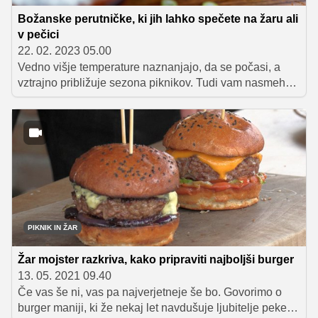
Božanske perutničke, ki jih lahko spečete na žaru ali
v pečici
22. 02. 2023 05.00
Vedno višje temperature naznanjajo, da se počasi, a
vztrajno približuje sezona piknikov. Tudi vam nasmeh
na obraz nariše že samo misel, da bo z balkonov in
teras kaj kmalu spet zadišalo po omamnih dobrotah z
žara? Da pa brbončic svojih najdražjih ne boste
razvajali le s klasičnimi žar dobrotami, vam tokrat
razkrivamo recept Mateja Stipaniča za prave ameriške
buffalo perutničke, ki bodo zmanjkale v trenutku, ko jih
boste postregli na mizo.
PIKNIK IN ŽAR
Žar mojster razkriva, kako pripraviti najboljši burger
13. 05. 2021 09.40
Če vas še ni, vas pa najverjetneje še bo. Govorimo o
burger maniji, ki že nekaj let navdušuje ljubitelje peke