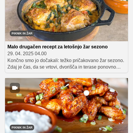
PIKNIK IN ŽAR
Malo drugačen recept za letošnjo žar sezono
29. 04. 2025 04.00
Končno smo jo dočakali: težko pričakovano žar sezono.
Zdaj je čas, da se vrtovi, dvorišča in terase ponovno
spremenijo v prizorišča sproščenih druženj, kjer se
razprostira vonj po dimu, začimbah in pečenem mesu. A
kot pravi žar mojstri si želimo vsako leto znova na mizo
postaviti nekaj novega. Letos naj se žar sezona začne z
receptom za piščančja stegna s čičeriko in špinačo na
rižu, ki vas bo presenetil s svojo božanskostjo in
enostavnostjo.
PIKNIK IN ŽAR