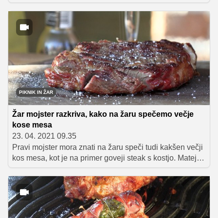
na žaru. Za pripravo dobrega burgerja namreč ne
potrebujemo veliko sestavin, zadostujejo že dobra
maslena štručka, sočna polpeta in osnovna omaka,
ostali dodatki pa so poljubni. Tokrat je Matej Stipanič v
oddaji Dom in vrt razkril prav vse skrivnosti priprave
dobrega domačega burgerja, zato resnično ni bojazni,
da ne bi uspel tudi vam.
PIKNIK IN ŽAR
Žar mojster razkriva, kako na žaru spečemo večje
kose mesa
23. 04. 2021 09.35
Pravi mojster mora znati na žaru speči tudi kakšen večji
kos mesa, kot je na primer goveji steak s kostjo. Matej
Stipanič razkriva nekaj nepogrešljivih nasvetov, ki jih
moramo pri peki takšnih kosov mesa upoštevati. Poleg
samega postopka pečenja moramo paziti tudi na to, da
mesa ne prepečemo, pomembno pa je tudi, da ga
primerno začinimo.