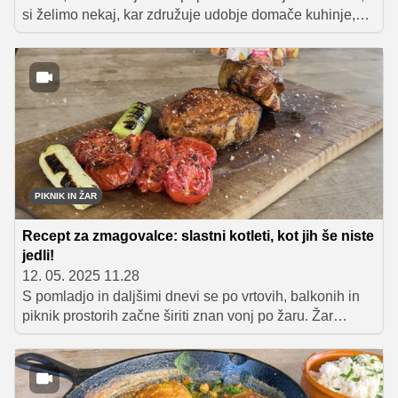
si želimo nekaj, kar združuje udobje domače kuhinje,
bogat okus in tisti poseben "wow" učinek. Tokrat vam bo
svetoval Matej Stipanič, mojster žara, ki dobro ve, kako
iz preprostih sestavin ustvariti pravo kulinarično
doživetje. Njegov pristop je jasen: kakovostne
sestavine, prava tehnika in premišljena uporaba začimb.
PIKNIK IN ŽAR
Recept za zmagovalce: slastni kotleti, kot jih še niste
jedli!
12. 05. 2025 11.28
S pomladjo in daljšimi dnevi se po vrtovih, balkonih in
piknik prostorih začne širiti znan vonj po žaru. Žar
sezona je tu in z njo priložnost, da razširimo kulinarična
obzorja onkraj klasičnih jedi, kot so čevapčiči in
perutničke.