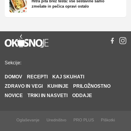
Hitra pita brez testa: vse sestavine samo
zmešate in pečica opravi ostalo
Sekcije:
DOMOV
RECEPTI
KAJ SKUHATI
ZDRAVO IN VEGI
KUHINJE
PRILOŽNOSTNO
NOVICE
TRIKI IN NASVETI
ODDAJE
Oglaševanje
Uredništvo
PRO PLUS
Piškotki