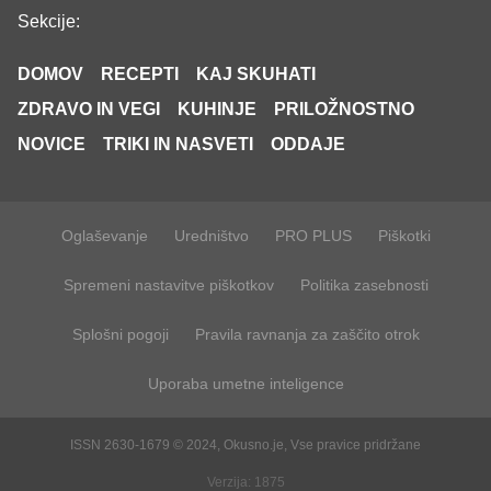
Sekcije:
DOMOV
RECEPTI
KAJ SKUHATI
ZDRAVO IN VEGI
KUHINJE
PRILOŽNOSTNO
NOVICE
TRIKI IN NASVETI
ODDAJE
Oglaševanje
Uredništvo
PRO PLUS
Piškotki
Spremeni nastavitve piškotkov
Politika zasebnosti
Splošni pogoji
Pravila ravnanja za zaščito otrok
Uporaba umetne inteligence
ISSN 2630-1679 © 2024, Okusno.je, Vse pravice pridržane
Verzija: 1875