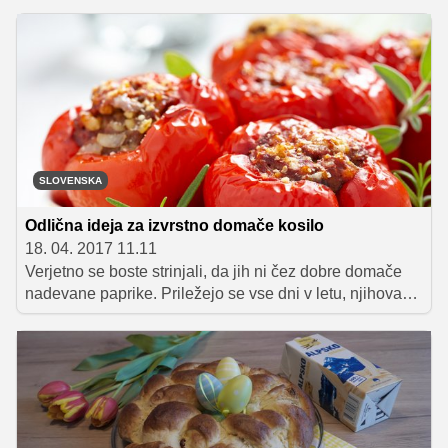
popoldne ali ga pripravite za pogostitev na trgatvi, kjer
že skorajda tradicionalno ne sme manjkati domačih
skutnih jedi. Vse sestavine imate v tem letnem času
najverjetneje že doma, zato kar hitro zavihajte rokave in
si hrustljave trikotnike pripravite še danes!
SLOVENSKA
Odlična ideja za izvrstno domače kosilo
18. 04. 2017 11.11
Verjetno se boste strinjali, da jih ni čez dobre domače
nadevane paprike. Priležejo se vse dni v letu, njihova
priprava je hitra in preprosta, pri nadevu pa se tudi lahko
poigramo s sestavinami, ki so nam na voljo v shrambi in
hladilniku. Tokrat vam ne predstavljamo recept za tiste
klasične, z mletim mesom in rižem nadevane paprike,
ampak smo se malce poigrali in v nadev za svežino
dodali skuto, riž zamenjali s piro, pripravili pa smo tudi
zelo okusno smetanovo omako, ki jo boste z veseljem