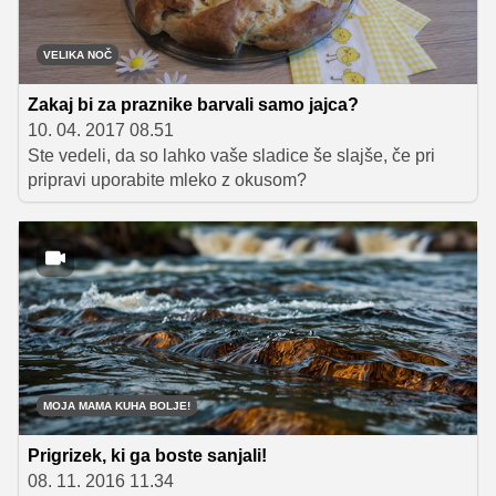
pomazali do zadnje kapljice. Vam je ideja všeč? Berite
dalje ...
VELIKA NOČ
Zakaj bi za praznike barvali samo jajca?
10. 04. 2017 08.51
Ste vedeli, da so lahko vaše sladice še slajše, če pri
pripravi uporabite mleko z okusom?
MOJA MAMA KUHA BOLJE!
Prigrizek, ki ga boste sanjali!
08. 11. 2016 11.34