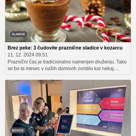
vsekakor tista, ki jo spečemo doma, zato smo pripravili
nekaj praktičnih nasvetov, s pomočjo katerih bo potratna
potica popoln okras vašega prazničnega omizja.
SLADICE
Brez peke: 3 čudovite praznične sladice v kozarcu
11. 12. 2024 09.51
Praznični čas je tradicionalno namenjen druženju. Tako
se bo ta mesec v naših domovih zvrstilo kar nekaj
obiskov, ki jih bomo želeli očarati ne le s prazničnim
dekorjem, temveč tudi z izjemno postrežbo. Namesto
klasičnih prazničnih piškotov in potice jim zato letos
ponudite sladico v kozarcu. Ponujamo vam 3 super
ideje za hitro pripravljene in izjemno okusne deserte, ki
so kot nalašč za ta praznični čas, za pripravo pa
potrebujete le nekaj osnovnih sestavin in kakovostno
sladko smetano.
NOVICE