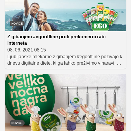
NOVICE
Z gibanjem #egooffline proti prekomerni rabi
interneta
08. 06. 2021 08.15
Ljubljanske mlekarne z gibanjem #egooffline pozivajo k
dnevu digitalne diete, ki ga lahko preživimo v naravi, na
svežem zraku, brez ekrana, signala in aplikacij.
NOVICE