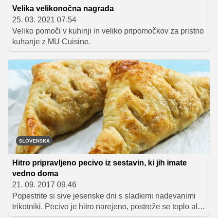
Velika velikonočna nagrada
25. 03. 2021 07.54
Veliko pomoči v kuhinji in veliko pripomočkov za pristno
kuhanje z MU Cuisine.
SLOVENSKA
Hitro pripravljeno pecivo iz sestavin, ki jih imate
vedno doma
21. 09. 2017 09.46
Popestrite si sive jesenske dni s sladkimi nadevanimi
trikotniki. Pecivo je hitro narejeno, postreže se toplo ali
hladno, z njim pa se lahko sladkate na nedeljsko