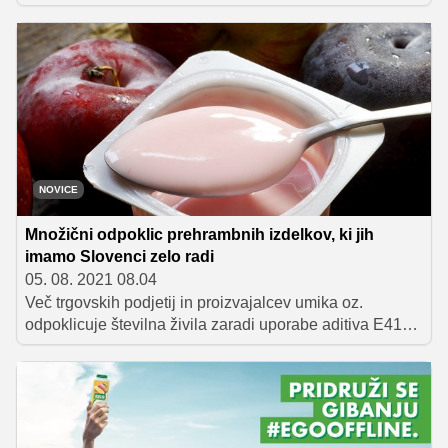
vse ljubitelje tega legendarnega sladoleda. Tokrat bodo
uslišale njihovo največjo željo.
NOVICE
Množični odpoklic prehrambnih izdelkov, ki jih
imamo Slovenci zelo radi
05. 08. 2021 08.04
Več trgovskih podjetij in proizvajalcev umika oz.
odpoklicuje številna živila zaradi uporabe aditiva E410
gumi iz zrn rožičevca, v katerem je bila ugotovljena
prisotnost etilen oksida, so včeraj sporočili iz Zveze
potrošnikov Slovenije (ZPS). Če imate katero izmed živil
doma, ga ne uporabljajte, svetuje ZPS.