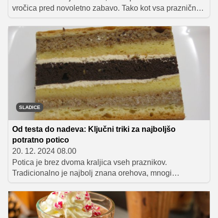
vročica pred novoletno zabavo. Tako kot vsa praznična
slavja, tudi na tej ne sme manjkati izbrane pijače in
dobre jedače, posebno pozornost pa velja nameniti
sladici, ki mora biti kraljevsko veličastna, kremasta in
bogatega okusa. Odlična izbira bo denimo tiramisu -
priljubljena italijanska sladica iz plasti piškotov in
kreme, ki je enostavna za pripravo in omogoča kopico
variacij ter možnosti postrežbe.
SLADICE
Od testa do nadeva: Ključni triki za najboljšo
potratno potico
20. 12. 2024 08.00
Potica je brez dvoma kraljica vseh praznikov.
Tradicionalno je najbolj znana orehova, mnogi
pripravljajo tudi pehtranovo, v zadnjih letih pa na
priljubljenosti vse bolj pridobiva potratna potica, ki je
najbolj sočna med vsemi sladicami te vrste. Čeprav jo
lahko kupite v vseh večjih trgovskih centrih, je najboljša