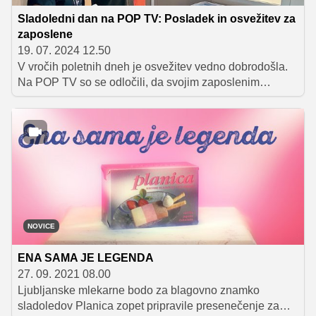
Sladoledni dan na POP TV: Posladek in osvežitev za
zaposlene
19. 07. 2024 12.50
V vročih poletnih dneh je osvežitev vedno dobrodošla.
Na POP TV so se odločili, da svojim zaposlenim
popestrijo poletni delovni vsakdan s sladko osvežitvijo.
Čez poletje bodo nekajkrat organizirali sladoledni dan,
ki bo zaposlenim prinesel nekaj dodatnih trenutkov
sprostitve in užitka.
NOVICE
ENA SAMA JE LEGENDA
27. 09. 2021 08.00
Ljubljanske mlekarne bodo za blagovno znamko
sladoledov Planica zopet pripravile presenečenje za