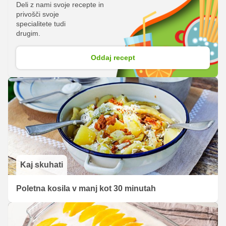
Deli z nami svoje recepte in
juho, ki vam ga razkrivamo v nadaljevanju ter sodelujete
privošči svoje
v nagradni igri, v kateri lahko osvojite čudovito nagrado.
specialitete tudi
drugim.
Oddaj recept
Kaj skuhati
Poletna kosila v manj kot 30 minutah