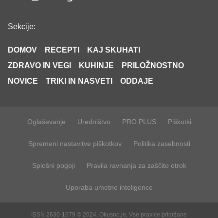
Sekcije:
DOMOV
RECEPTI
KAJ SKUHATI
ZDRAVO IN VEGI
KUHINJE
PRILOŽNOSTNO
NOVICE
TRIKI IN NASVETI
ODDAJE
Oglaševanje
Uredništvo
PRO PLUS
Piškotki
Spremeni nastavitve piškotkov
Politika zasebnosti
Splošni pogoji
Pravila ravnanja za zaščito otrok
Uporaba umetne inteligence
ISSN 2630-1679 © 2024, Okusno.je, Vse pravice pridržane