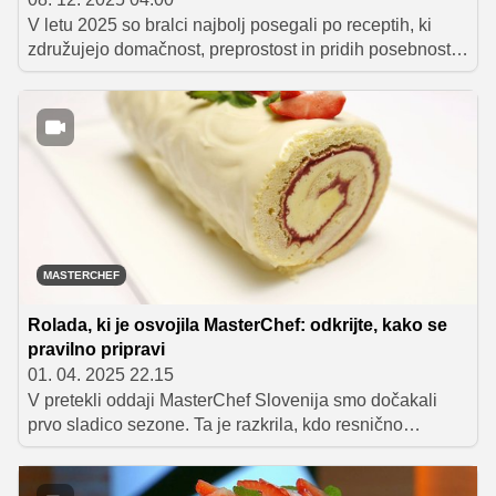
V letu 2025 so bralci najbolj posegali po receptih, ki
združujejo domačnost, preprostost in pridih posebnosti.
Med najbolj branimi najdemo tri odlične sladice, eno
brezčasno klasiko za družinski obed ter toplo
nostalgično jed, ki nas popelje v kuhinjo naših babic.
Predstavljamo vam pet receptov, ki so zaznamovali leto
na kulinaričnem portalu Okusno.je.
MASTERCHEF
Rolada, ki je osvojila MasterChef: odkrijte, kako se
pravilno pripravi
01. 04. 2025 22.15
V pretekli oddaji MasterChef Slovenija smo dočakali
prvo sladico sezone. Ta je razkrila, kdo resnično
obvlada slaščičarske osnove. Tekmovalci so imeli 100
minut časa, da pripravijo Karimovo rolado po receptu, ki