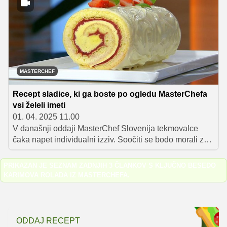
pa mu niso smeli slepo zaupati.
MASTERCHEF
Recept sladice, ki ga boste po ogledu MasterChefa
vsi želeli imeti
01. 04. 2025 11.00
V današnji oddaji MasterChef Slovenija tekmovalce
čaka napet individualni izziv. Soočiti se bodo morali z
receptom, v katerem se skriva sedem napak. Jih bodo
znali prepoznati in uspešno pripraviti Karimovo rolado?
PRIKAZAN JE SEZNAM ZADNJIH 3 ČLANKOV S KLJUČNO BESEDO
KARIMOVA ROLADA IZ MASTERCHEFA
.
ODDAJ RECEPT