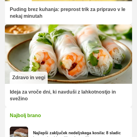
Puding brez kuhanja: preprost trik za pripravo v le
nekaj minutah
Zdravo in vegi
Ideja za vroče dni, ki navduši z lahkotnostjo in
svežino
Najbolj brano
Najlepši zaključek nedeljskega kosila: 8 sladic