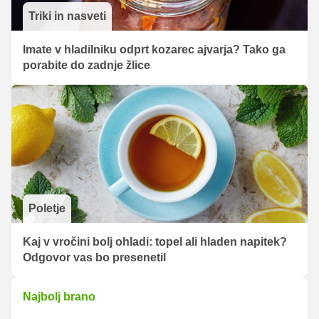
Triki in nasveti
Imate v hladilniku odprt kozarec ajvarja? Tako ga
porabite do zadnje žlice
Poletje
Kaj v vročini bolj ohladi: topel ali hladen napitek?
Odgovor vas bo presenetil
Najbolj brano