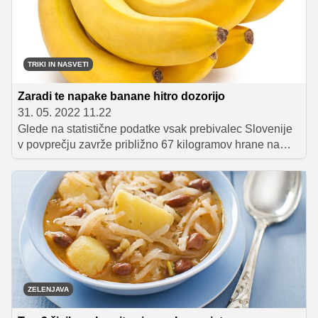
TRIKI IN NASVETI
Zaradi te napake banane hitro dozorijo
31. 05. 2022 11.22
Glede na statistične podatke vsak prebivalec Slovenije
v povprečju zavrže približno 67 kilogramov hrane na
leto, kar močno obremenjuje okolje. Najbrž se strinjamo,
da je temu treba narediti konec. Začnemo lahko z
majhnimi koraki, s katerimi naravi izkažemo hvaležnost
za vse napogrešljive darove, s katerimi nas radodarno
zalaga. V nadaljevanju smo zato pripravili nekaj
nasvetov, kako pravilno shraniti sadje in zelenjavo, da
ne bosta romala v smeti.
ZELENJAVA