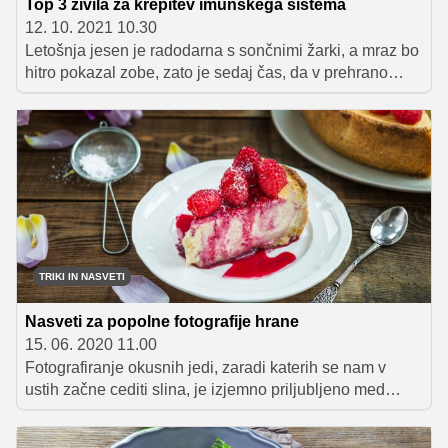
Top 3 živila za krepitev imunskega sistema
12. 10. 2021 10.30
Letošnja jesen je radodarna s sončnimi žarki, a mraz bo
hitro pokazal zobe, zato je sedaj čas, da v prehrano
vključimo živila, ki bodo pripomogla h krepitvi naše
odpornosti. Če se ravnamo po izročilu naših babic, v
jesenskih dneh velja staviti na darove narave z domačih
vrtov, presežke pa lahko vložimo v kis oziroma slanico
ali jih fermentiramo ter tako poskrbimo še za zimsko
dozo vitaminov.
TRIKI IN NASVETI
Nasveti za popolne fotografije hrane
15. 06. 2020 11.00
Fotografiranje okusnih jedi, zaradi katerih se nam v
ustih začne cediti slina, je izjemno priljubljeno med
uporabniki najrazličnejših družbenih omrežij, saj so
odzivi odlični. Ob pogledu na čudovito fotografijo, ki