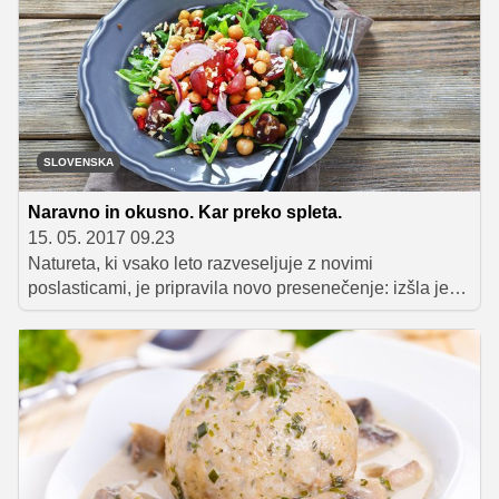
predstavlja slastne kombinacije okusov, nihče ne more
ostati ravnodušen, kar je dokaz, da jemo tudi z očmi. In
zakaj ne bi uživali v svojem obroku z vsemi čutili? V
nadaljevanju vam predstavljamo nekaj nasvetov
izkušenih kuharskih mojstrov in stilistov, zaradi katerih
bo vaša hrana ne le okusna, ampak tudi popolnega
videza.
SLOVENSKA
Naravno in okusno. Kar preko spleta.
15. 05. 2017 09.23
Natureta, ki vsako leto razveseljuje z novimi
poslasticami, je pripravila novo presenečenje: izšla je
prva številka e-revije z naslovom Naravno&Okusno.