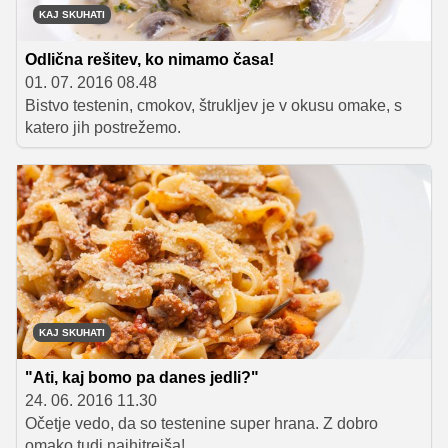
KAJ SKUHATI
Odlična rešitev, ko nimamo časa!
01. 07. 2016 08.48
Bistvo testenin, cmokov, štrukljev je v okusu omake, s
katero jih postrežemo.
KAJ SKUHATI
"Ati, kaj bomo pa danes jedli?"
24. 06. 2016 11.30
Očetje vedo, da so testenine super hrana. Z dobro
omako tudi najhitrejša!