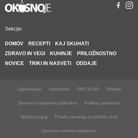
Sekcije:
DOMOV
RECEPTI
KAJ SKUHATI
ZDRAVO IN VEGI
KUHINJE
PRILOŽNOSTNO
NOVICE
TRIKI IN NASVETI
ODDAJE
Oglaševanje
Uredništvo
PRO PLUS
Piškotki
Spremeni nastavitve piškotkov
Politika zasebnosti
Splošni pogoji
Pravila ravnanja za zaščito otrok
Uporaba umetne inteligence