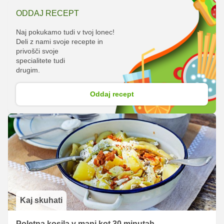
po lastni recepturi razvil specialno omako, ki jo že lahko
ODDAJ RECEPT
najdete na prodajnih policah!
Naj pokukamo tudi v tvoj lonec!
Deli z nami svoje recepte in
privošči svoje
specialitete tudi
drugim.
Oddaj recept
Kaj skuhati
Poletna kosila v manj kot 30 minutah