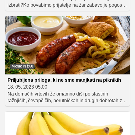
izbrati?Ko povabimo prijatelje na žar zabavo je pogosto
fokus na tisto, kar bo cvrčalo, vendar raznovrstnega
piknika ni brez prilog. Ne smejo manjkati različne
gorčice in ajvarji ter unikatni zelenjavni namaz s
papriko. Priloge pa niso zgolj bogastvo okusov marveč
prispevajo tudi k bolj uravnoteženim obrokom in lažji
prebavi.
PIKNIK IN ŽAR
Priljubljena priloga, ki ne sme manjkati na piknikih
18. 05. 2023 05.00
Na domačih vrtovih že omamno diši po slastnih
ražnjičih, čevapčičih, perutničkah in drugih dobrotah z
žara. Zelenjava, različne omake, namazi in solate so
okusne priloge, ki jih lahko postrežemo zraven in
predstavljajo odlično protiutež ravno prav pečenemu in
začinjenemu mesu. Nekaj idej, ki bodo dopolnile okuse
na pikniku, smo v nadaljevanju pripravili tudi mi.