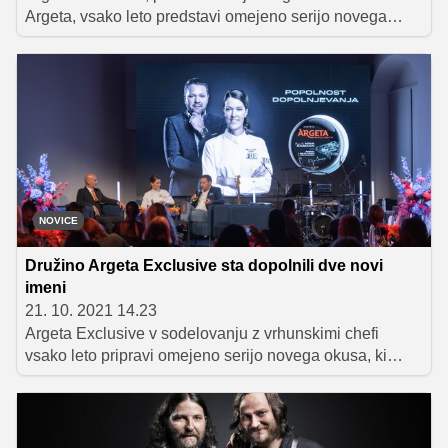
Argeta, vsako leto predstavi omejeno serijo novega
okusa, ki navduši ljubitelje visoke kulinarike in
presenetljivih okusov. V zadnjih trinajstih letih se je
Argeti Exclusive na njeni poti pridružilo devet izjemnih
regijskih chefov, letošnji deseti kreator pa je chef Igor
Jagodic, eden izmed letošnjih prejemnikov Michelinove
zvezdice.
NOVICE
Družino Argeta Exclusive sta dopolnili dve novi
imeni
21. 10. 2021 14.23
Argeta Exclusive v sodelovanju z vrhunskimi chefi
vsako leto pripravi omejeno serijo novega okusa, ki
navduši vse ljubitelje visoke kulinarike. V zadnjih 12
letih se je Argeti Exclusive na tej poti pridružilo že osem
izjemnih regijskih chefov, letos pa sta člana te
ekskluzivne družbe postala še chefinja Nina Čarman