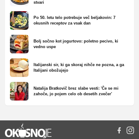
stvari
Po 50. letu telo potrebuje več beljakovin: 7
okusnih receptov za vsak dan
Bolj sočno kot jogurtovo: poletno pecivo, ki
vedno uspe
Italijanski sir, ki ga skoraj nihče ne pozna, a ga
Italijani obožujejo
Natalija Bratkovič brez slabe vesti: 'Če se mi
zahoče, jo pojem celo ob desetih zvečer'