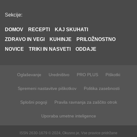
Sekcije:
DOMOV
RECEPTI
KAJ SKUHATI
ZDRAVO IN VEGI
KUHINJE
PRILOŽNOSTNO
NOVICE
TRIKI IN NASVETI
ODDAJE
Oglaševanje
Uredništvo
PRO PLUS
Piškotki
Spremeni nastavitve piškotkov
Politika zasebnosti
Splošni pogoji
Pravila ravnanja za zaščito otrok
Uporaba umetne inteligence
ISSN 2630-1679 © 2024, Okusno.je, Vse pravice pridržane