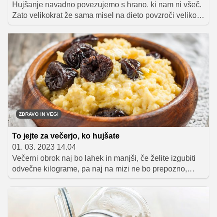
Hujšanje navadno povezujemo s hrano, ki nam ni všeč.
Zato velikokrat že sama misel na dieto povzroči veliko
nezadovoljstva, saj mislimo, da bomo morali jesti
neokusno hrano. A ni nujno tako. Zdrava hrana je lahko
tudi zelo dobra in okusna. Za vas pripravili dva recepta,
s katerima boste tudi med hujšanjem uživali in dobro
jedli.
ZDRAVO IN VEGI
To jejte za večerjo, ko hujšate
01. 03. 2023 14.04
Večerni obrok naj bo lahek in manjši, če želite izgubiti
odvečne kilograme, pa naj na mizi ne bo prepozno,
svetuje prehranska strokovnjakinja Karla Klander, ki je z
nami delila še nekaj konkretnih idej, kaj si lahko
privoščite za večerjo.