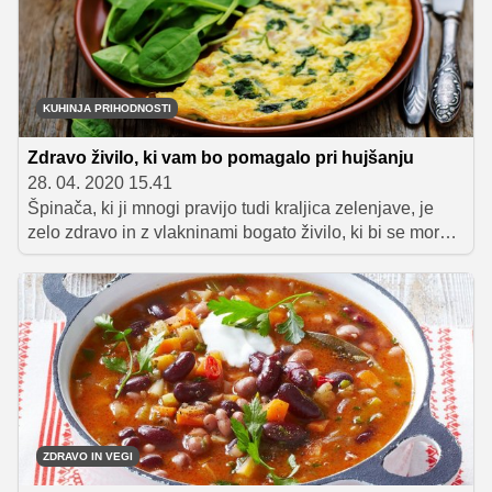
v okviru projekta pripravila celovit program
prehranjevanja, nam je podala nekaj ključnih nasvetov,
ki jih moramo pri pri pripravi zdravega in
uravnoteženega jedilnika upoštevati.
KUHINJA PRIHODNOSTI
Zdravo živilo, ki vam bo pomagalo pri hujšanju
28. 04. 2020 15.41
Špinača, ki ji mnogi pravijo tudi kraljica zelenjave, je
zelo zdravo in z vlakninami bogato živilo, ki bi se moralo
velikokrat znajti na naših krožnikih. Če ste jo do sedaj
pripravljali zgolj v juhi ali solati in jo občasno vmešali v
omleto, je čas, da preizkusite katerega od odličnih
receptov, ki sta nam jih v okviru zeleno obarvanega
projekta Kuhinja prihodnosti predstavila Urša Horvat in
Klemen Lampič.
ZDRAVO IN VEGI