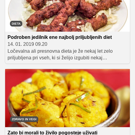
Pozitivna stran pa je tudi ta, da se v primerjavi z
ječmenom veliko hitreje skuha.
DIETA
Podroben jedilnik ene najbolj priljubljenih diet
14. 01. 2019 09.20
Ločevalna ali presnovna dieta je že nekaj let zelo
priljubljena pri vseh, ki si želijo izgubiti nekaj
kilogramov. Traja tri mesece, njena značilnost pa je
ločevanje oz. kombiniranje živil po skupinah. Tako kot
vsaka dieta je tudi ločevalna dieta uspešna le, če nam v
času, ko se dietno prehranjujemo, uspe spremeniti tudi
miselnost in se držimo zastavljenega načina
prehranjevanja tudi po končanem 90-dnevnem obdobju.
ZDRAVO IN VEGI
Zato bi morali to živilo pogosteje uživati