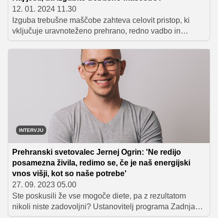
12. 01. 2024 11.30
Izguba trebušne maščobe zahteva celovit pristop, ki
vključuje uravnoteženo prehrano, redno vadbo in
spremembe življenjskega sloga. Čeprav ne obstaja
čarobno živilo, zaradi katerega bi se odvečna maščoba
kar 'stopila', lahko z vključevanjem pravih sestavin v
prehrano vseeno pripomorete k hitrejšemu doseganju
ciljev, ki ste si jih pri hujšanju zastavili.
INTERVJU
Prehranski svetovalec Jernej Ogrin: 'Ne redijo
posamezna živila, redimo se, če je naš energijski
vnos višji, kot so naše potrebe'
27. 09. 2023 05.00
Ste poskusili že vse mogoče diete, pa z rezultatom
nikoli niste zadovoljni? Ustanovitelj programa Zadnja
dieta Jernej Ogrin je prepričan, da se glavni problem