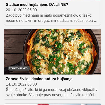
Sladice med hujšanjem: DA ali NE?
20. 10. 2022 05.00
Zagotovo med nami ni malo posameznikov, ki težko
rečemo ne takim in drugačnim sladicam, sočasno pa se
obremenjujemo z odvečnimi kilogrami in si govorimo, od
jutri naprej bo vse drugače. Ta jutri običajno vključuje
dieto, v kateri premagujemo željo po sladkem in upamo,
da se bo končno zmanjšala tudi številka na tehtnici.
Ampak, ali se moramo med hujšanjem res povsem
odpovedati sladicam?
ZDRAVO IN VEGI
Zdravo živilo, idealno tudi za hujšanje
14. 10. 2022 05.00
Špinača je živilo, ki bi ga morali vsaj občasno vključiti v
svoje obroke. Vsebuje prav neverjetno število različnih
vitaminov, mineralov in drugih snovi, ki nam koristijo.