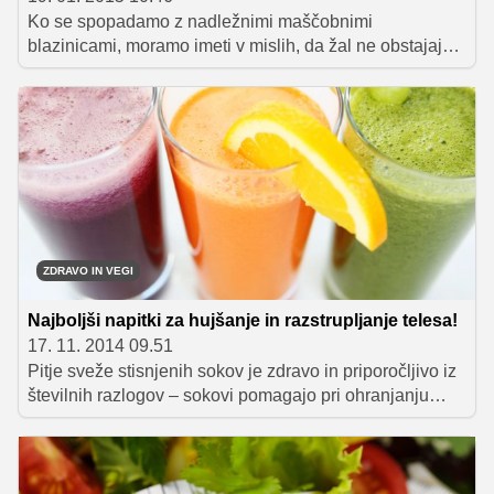
Ko se spopadamo z nadležnimi maščobnimi
blazinicami, moramo imeti v mislih, da žal ne obstajajo t.
i. "čudežna živila", ki bi kar sama od sebe stopila
odvečne kilograme in maščobo. Obstajajo zgolj živila, ki
pomagajo presnavljati in topiti maščobo in jih je zato
zelo priporočljivo vključiti v prehrano, ko želimo izgubiti
kakšen kilogram ali pa malce "očistiti" svoje telo. V
nadaljevanju vam predstavljamo šest začimb, ki vam
bodo pri tem zagotovo v pomoč!
ZDRAVO IN VEGI
Najboljši napitki za hujšanje in razstrupljanje telesa!
17. 11. 2014 09.51
Pitje sveže stisnjenih sokov je zdravo in priporočljivo iz
številnih razlogov – sokovi pomagajo pri ohranjanju
telesnega zdravja in telesne teže, vplivajo na dobro
počutje in preprečujejo številne bolezni. Poleg tega so
primerni tudi za razstrupljanje telesa, saj čistijo kri in vsa
telesna tkiva ter nevtralizirajo odpadne presnovne snovi.