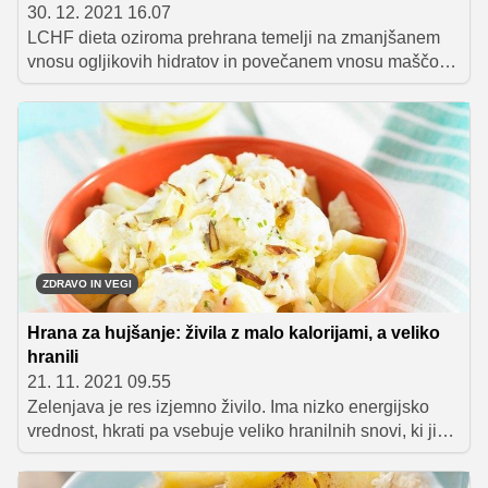
30. 12. 2021 16.07
LCHF dieta oziroma prehrana temelji na zmanjšanem
vnosu ogljikovih hidratov in povečanem vnosu maščob.
V nadaljevanju si preberite, katera živila so v prehrani
LCHF dovoljena in katerim se morate odpovedati,
ponujamo pa vam tudi nekaj odličnih receptov, ki bodo
prijetno popestrili vaš jedilnik LCHF.
ZDRAVO IN VEGI
Hrana za hujšanje: živila z malo kalorijami, a veliko
hranili
21. 11. 2021 09.55
Zelenjava je res izjemno živilo. Ima nizko energijsko
vrednost, hkrati pa vsebuje veliko hranilnih snovi, ki jih
naše telo potrebuje za svoje delovanje. To bi vsekakor
morali vedeti, ko se trudimo izgubiti odvečne kilograme.