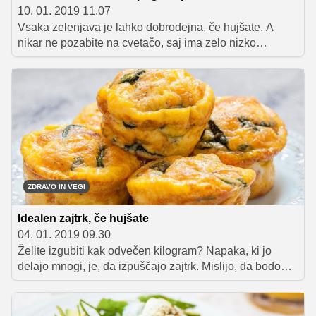
10. 01. 2019 11.07
Vsaka zelenjava je lahko dobrodejna, če hujšate. A
nikar ne pozabite na cvetačo, saj ima zelo nizko
energijsko vrednost, hkrati pa vsebuje tudi ogromno
različnih vitaminov in mineralov. Še posebej bogata je z
vitaminom C, pohvali pa se lahko tudi z vitamini K, B5,
B6, B8 in B9 ter z mineraloma kalijem in magnezijem.
Sodi med najlažje prebavljive vrste zelenjave, hkrati pa
ugodno vpliva na prebavo in presnovo.
ZDRAVO IN VEGI
Idealen zajtrk, če hujšate
04. 01. 2019 09.30
Želite izgubiti kak odvečen kilogram? Napaka, ki jo
delajo mnogi, je, da izpuščajo zajtrk. Mislijo, da bodo
tako v dnevu zaužili manj kalorij. A zgodi se ravno
nasprotno. Zvečer, ko bi morali pojesti le še kakšno
zelenjavno juho, dobijo nezadržno željo, da izropajo