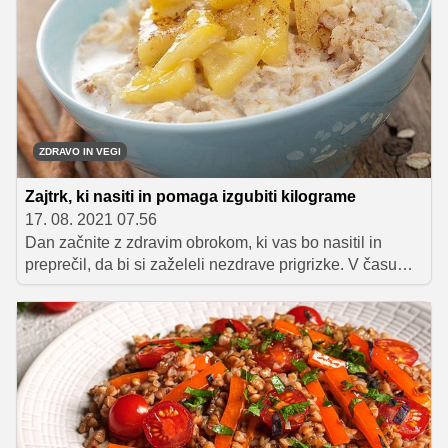
ZDRAVO IN VEGI
Zajtrk, ki nasiti in pomaga izgubiti kilograme
17. 08. 2021 07.56
Dan začnite z zdravim obrokom, ki vas bo nasitil in
preprečil, da bi si zaželeli nezdrave prigrizke. V času
kosila tudi še ne boste sestradani, zaradi česar se boste
lažje zopet odločili za hrano, ki lahko pomaga izgubiti
odvečne kilograme.