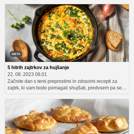
diet skriva v okrnjeni prehrani in izogibanju določenim
živilom, poleg tega pa so velikokrat tudi časovno
omejene. 'Zdrava prehrana je tek na dolge proge, ne
šprint,' pravi prehranski strokovnjak, katerega 'modus
operandi' je, da zagovarja vključevanje vseh živil v
prehrano, saj je tako večja verjetnost, da bo naša
prehrana res pestra in uravnotežena.
DIETA
5 hitrih zajtrkov za hujšanje
22. 08. 2023 08.01
Začnite dan s temi preprostimi in zdravimi recepti za
zajtrk, ki vam bodo pomagali shujšati, predvsem pa se
boste po njihovem zaužitju odlično počutili.