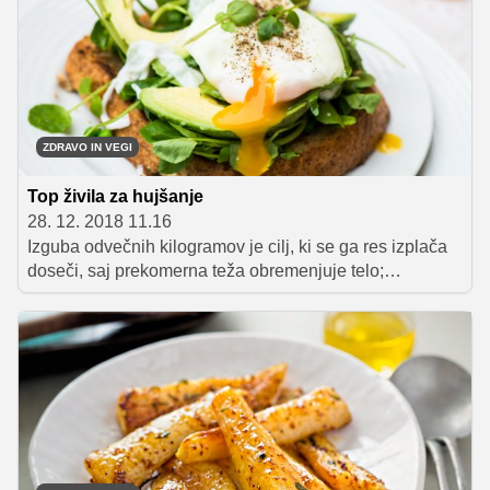
hladilnik. Da bi to preprečili, začnite dan z zajtrkom. Naj
pa ta vsebuje zdrava živila, ki vam bodo pomagala
doseči cilj.
ZDRAVO IN VEGI
Top živila za hujšanje
28. 12. 2018 11.16
Izguba odvečnih kilogramov je cilj, ki se ga res izplača
doseči, saj prekomerna teža obremenjuje telo;
kratkoročno vodi k slabšemu počutju, dolgoročno pa k
boleznim. A po katerih živilih poseči, če želimo shujšati?