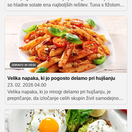
so hladne solate ena najboljših rešitev. Tuna s fižolom
zaradi kombinacije kakovostnih beljakovin, prehranskih
vlaknin in obilice zelenjave predstavlja preprost in
uravnotežen obrok, ki lahko prispeva k daljšemu
občutku sitosti in lažjemu nadzoru telesne teže.
ZDRAVO IN VEGI
Velika napaka, ki jo pogosto delamo pri hujšanju
23. 02. 2026 04.00
Velika napaka, ki jo mnogi delamo pri hujšanju, je
prepričanje, da izločanje celih skupin živil samodejno
vodi do boljših rezultatov. Kot navajajo strokovnjaki,
popolna izločitev večjih skupin živil pogosto privede do
pomanjkanja energije in hranil ter težko vzdržnega
prehranskega vzorca. Namesto tega je ključno
uravnoteženo uživanje različnih vrst hranil v pravih