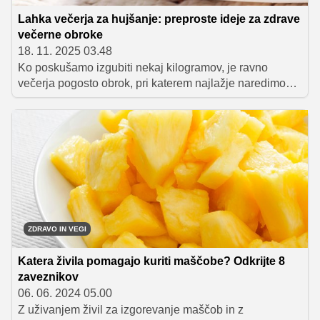
Lahka večerja za hujšanje: preproste ideje za zdrave
večerne obroke
18. 11. 2025 03.48
Ko poskušamo izgubiti nekaj kilogramov, je ravno
večerja pogosto obrok, pri katerem najlažje naredimo
napake. Pretežka hrana, prevelike porcije ali prigrizki
pred spanjem lahko hitro zavrejo napredek. Dobra
novica je, da se z nekaj preprostimi pravili in ustreznimi
živili večerja spremeni v lahko, hranljivo in okusno
podporo hujšanju.
ZDRAVO IN VEGI
Katera živila pomagajo kuriti maščobe? Odkrijte 8
zaveznikov
06. 06. 2024 05.00
Z uživanjem živil za izgorevanje maščob in z