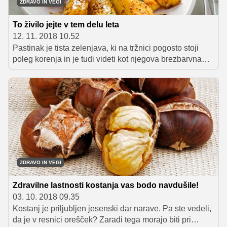
ZDRAVO IN VEGI
To živilo jejte v tem delu leta
12. 11. 2018 10.52
Pastinak je tista zelenjava, ki na tržnici pogosto stoji
poleg korenja in je tudi videti kot njegova brezbarvna
različica. A čeprav tudi je sorodnik korenja in ga je
mogoče pripravljati na zelo podoben način, je vseeno
povsem drugo živilo, ki ima tudi svoje lastnosti.
Predstavljamo ga, ker je ravno nastopil njegov čas.
ZDRAVO IN VEGI
Zdravilne lastnosti kostanja vas bodo navdušile!
03. 10. 2018 09.35
Kostanj je priljubljen jesenski dar narave. Pa ste vedeli,
da je v resnici orešček? Zaradi tega morajo biti pri