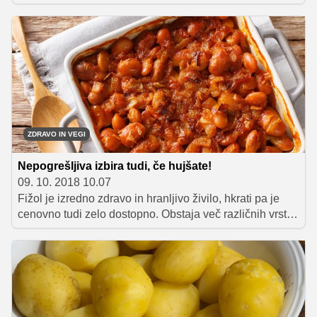
uživanju pozorni tisti, ki so na oreščke alergični. Sicer
pa gre za zdravo živilo, bogato z vlakninami, dobrimi
maščobami, minerali ter vitamini. Pazite le, koliko si ga
privoščite, če poskušate izgubiti kak kilogram.
ZDRAVO IN VEGI
Nepogrešljiva izbira tudi, če hujšate!
09. 10. 2018 10.07
Fižol je izredno zdravo in hranljivo živilo, hkrati pa je
cenovno tudi zelo dostopno. Obstaja več različnih vrst in
čisto vse so odličen vir beljakovin, mineralov,
antioksidantov ter prehranskih vlaknin. A treba je vedeti,
da je fižol nepopoln vir beljakovin. Kar pa ni tako slabo,
kot se sliši. Le vedeti je treba, kako ga kombinirati.