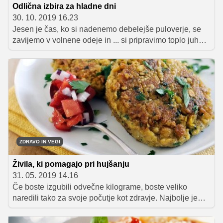
Odlična izbira za hladne dni
30. 10. 2019 16.23
Jesen je čas, ko si nadenemo debelejše puloverje, se
zavijemo v volnene odeje in ... si pripravimo toplo juho
ali enolončnico. Mogočih receptov je ogromno.
Uporabimo lahko najrazličnejšo sezonsko zelenjavo,
enkrat buče, drugič rdečo peso, tretjič cvetačo. Ne
pozabimo niti na stročnice – lečo, grah, čičeriko. Tako
bomo zaužili veliko zdravih vitaminov in mineralov, ki
bodo okrepili imunski sistem in izboljšali počutje.
ZDRAVO IN VEGI
Živila, ki pomagajo pri hujšanju
31. 05. 2019 14.16
Če boste izgubili odvečne kilograme, boste veliko
naredili tako za svoje počutje kot zdravje. Najbolje je
primerno telesno težo doseči na zdrav način in jo tudi
ohranjati. Zato je treba dolgoročno spremeniti