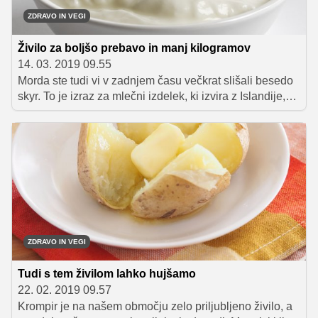
ZDRAVO IN VEGI
Živilo za boljšo prebavo in manj kilogramov
14. 03. 2019 09.55
Morda ste tudi vi v zadnjem času večkrat slišali besedo
skyr. To je izraz za mlečni izdelek, ki izvira z Islandije,
kjer ga uživajo že stoletja. Poznali naj bi ga že Vikingi.
V zadnjem času je najprej postal priljubljen v ZDA, nato
se je začel širiti po svetu. Na prvi pogled deluje kot
jogurt – najpogosteje ga primerjajo prav z grškim
jogurtom – a v resnici gre za zelo mehak sir. Njegove
lastnosti so podobne mlečnim izdelkom, le da ima več
beljakovin in manj maščob.
ZDRAVO IN VEGI
Tudi s tem živilom lahko hujšamo
22. 02. 2019 09.57
Krompir je na našem območju zelo priljubljeno živilo, a