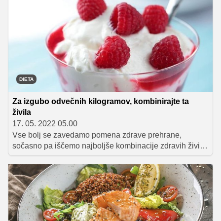
Privoščiti bi si jo morali tudi vsi, ki si želijo izgubiti
odvečne kilograme, saj bi lahko rekli, da je idealno
živilo za hujšanje. Z njo namreč zaužijemo kopico
hranil, obenem pa ima nizko energijsko vrednost.
DIETA
Za izgubo odvečnih kilogramov, kombinirajte ta
živila
17. 05. 2022 05.00
Vse bolj se zavedamo pomena zdrave prehrane,
sočasno pa iščemo najboljše kombinacije zdravih živil,
ki bi nam pomagale izgubiti še odvečne kilograme.
Predstavljamo vam nekaj idej za kombiniranje zdravih
živil, ki si jih lahko privoščite vsak dan in to brez slabe
vesti.