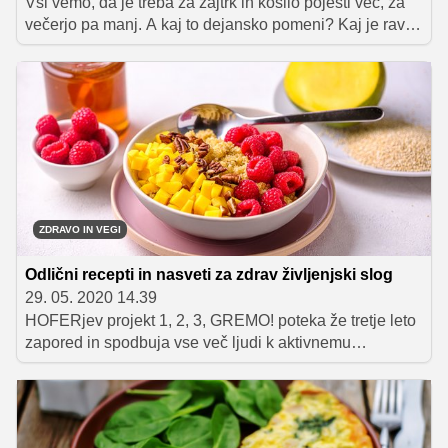
Vsi vemo, da je treba za zajtrk in kosilo pojesti več, za
večerjo pa manj. A kaj to dejansko pomeni? Kaj je ravno
prav? Kaj pa je preveč? In katera živila izbrati? Za
pojasnilo smo prosili prehransko strokovnjakinjo Karlo
Klander, ki nam je dala tudi nekaj predlogov jesenskih
zdravih obrokov.
ZDRAVO IN VEGI
Odlični recepti in nasveti za zdrav življenjski slog
29. 05. 2020 14.39
HOFERjev projekt 1, 2, 3, GREMO! poteka že tretje leto
zapored in spodbuja vse več ljudi k aktivnemu
življenjskemu slogu. Telesno vadbo mora seveda
spremljati tudi zdrava prehrana, ki nam pomaga tako pri
pripravi na vadbo kot pri regeneraciji telesa po njej.
Mojca Cepuš, mednarodno certificirana nutricistka, ki je