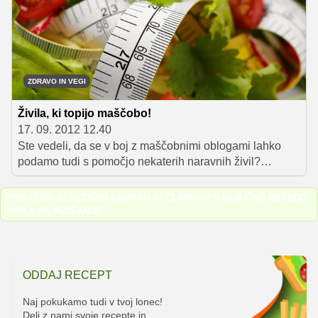
Lahko jih vključimo v vsakodnevno prehrano ali pa si jih
pripravimo zgolj takrat, ko želimo telo razstrupiti, očistiti
in prenoviti.
ZDRAVO IN VEGI
Živila, ki topijo maščobo!
17. 09. 2012 12.40
Ste vedeli, da se v boj z maščobnimi oblogami lahko
podamo tudi s pomočjo nekaterih naravnih živil?
Preverite, katera živila so najbolj učinkovita!
PRIKAZAN JE SEZNAM ZADNJIH 42 ČLANKOV S KLJUČNO BESEDO
ŽIVILA ZA HUJŠANJE
.
ODDAJ RECEPT
Naj pokukamo tudi v tvoj lonec!
Deli z nami svoje recepte in