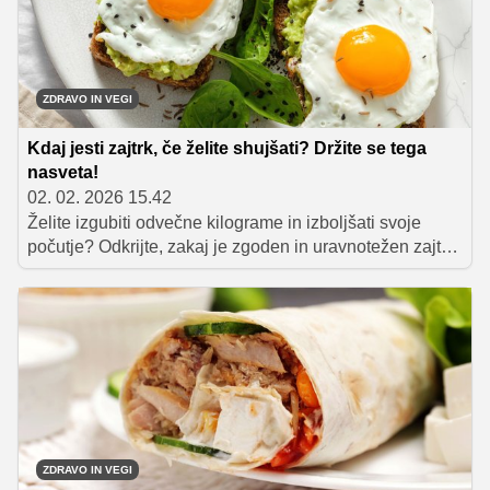
razmerjih.
ZDRAVO IN VEGI
Kdaj jesti zajtrk, če želite shujšati? Držite se tega
nasveta!
02. 02. 2026 15.42
Želite izgubiti odvečne kilograme in izboljšati svoje
počutje? Odkrijte, zakaj je zgoden in uravnotežen zajtrk
vaša prva postaja na poti do vitalnosti in trajnih
rezultatov!
ZDRAVO IN VEGI