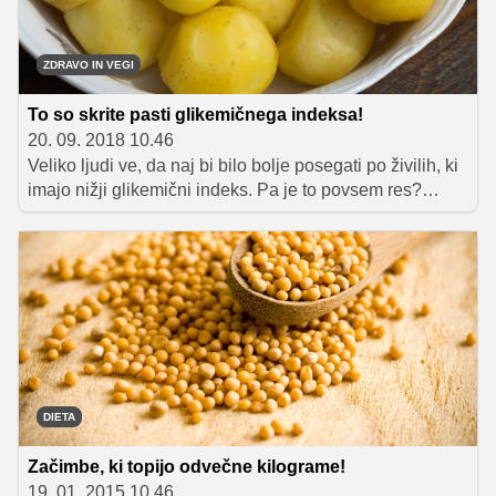
ZDRAVO IN VEGI
To so skrite pasti glikemičnega indeksa!
20. 09. 2018 10.46
Veliko ljudi ve, da naj bi bilo bolje posegati po živilih, ki
imajo nižji glikemični indeks. Pa je to povsem res?
Lubenica denimo spada med živila z visokim
glikemičnim indeksom. Mar to pomeni, da ni zdravo, če
jo uživamo? S takšnimi vprašanji smo se obrnili na
prehransko strokovnjakinjo Mojco Cepuš, ki nam je
razložila, zakaj lahko po lubenici vsekakor posežemo
brez skrbi in zakaj ima včasih čokoladka celo nižji
glikemični indeks od sadja, čeprav to seveda še ne
pomeni, da je bolj zdrava.
DIETA
Začimbe, ki topijo odvečne kilograme!
19. 01. 2015 10.46