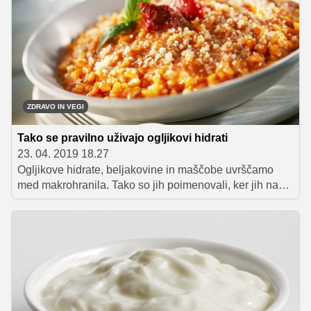
prehranske navade v bolj zdrave. To pomeni, da
izbiramo bolj zdrava živila pa tudi, da ne izpuščamo
zajtrka, da več pojemo v prvi polovici dneva, da imamo
redne obroke in da ti niso preveliki.
ZDRAVO IN VEGI
Tako se pravilno uživajo ogljikovi hidrati
23. 04. 2019 18.27
Ogljikove hidrate, beljakovine in maščobe uvrščamo
med makrohranila. Tako so jih poimenovali, ker jih naše
telo potrebuje v večjih količinah. Vse te tri prehranske
skupine zato morajo biti del naših obrokov. Toda
ogljikovih hidratov (pa tudi maščob) se marsikdo boji, v
resnici pa jih je treba znati le pravilno izbirati in uživati.