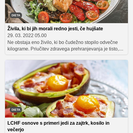
DIETA
Živila, ki bi jih morali redno jesti, če hujšate
29. 03. 2022 05.00
Ne obstaja eno živilo, ki bo čudežno stopilo odvečne
kilograme. Priučitev zdravega prehranjevanja je tisto,
kar bo dolgoročno pomagalo. Namesto da bi čez noč
začeli jesti povsem drugače, je zato bolje postopno
spreminjati navade. Počasi je treba nezdrava živila
zamenjati z zdravimi, slednja pa morajo dolgoročno
postati del prehrane.
DIETA
LCHF osnove s primeri jedi za zajtrk, kosilo in
večerjo