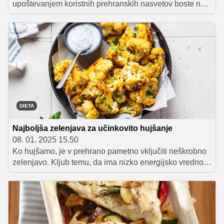
upoštevanjem koristnih prehranskih nasvetov boste na
dobri poti, da dosežete svoje cilje na področju hujšanja.
DIETA
Najboljša zelenjava za učinkovito hujšanje
08. 01. 2025 15.50
Ko hujšamo, je v prehrano pametno vključiti neškrobno
zelenjavo. Kljub temu, da ima nizko energijsko vrednost,
ima veliko vlaknin in je poleg tega tudi polna
pomembnih vitaminov ter mineralov. Spoznajte nekaj
najboljših neškrobnih vrst zelenjave, ki zagotavljajo tako
hranilne koristi kot tudi zadovoljiv okus, poleg tega pa
so tudi odlična izbira, ko se trudite izgubiti kakšen