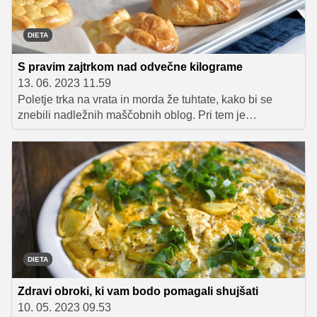
DIETA
S pravim zajtrkom nad odvečne kilograme
13. 06. 2023 11.59
Poletje trka na vrata in morda že tuhtate, kako bi se
znebili nadležnih maščobnih oblog. Pri tem je
najpomembnejša prehrana in vse se začne z zajtrkom.
Poglejte, s katerimi živili morate začeti dan.
DIETA
Zdravi obroki, ki vam bodo pomagali shujšati
10. 05. 2023 09.53