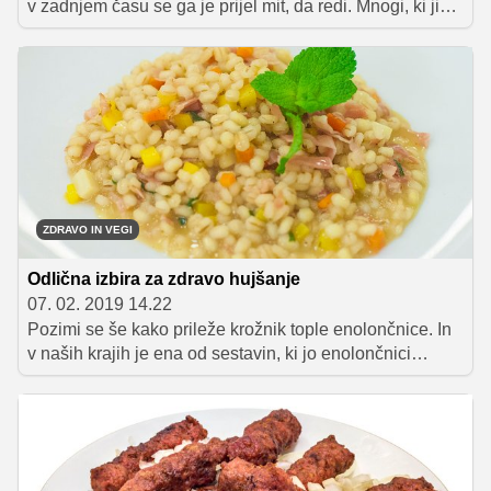
v zadnjem času se ga je prijel mit, da redi. Mnogi, ki jim
teža povzroča preglavice, so se ga začeli izogibati, a je
to povsem nepotrebno. Krompir je zdravo živilo, le
pripraviti ga je treba na pravilen način. Poleg tega tudi
ne pretiravajte s količino in ga kot vse ogljikove hidrate
pravilno kombinirajte.
ZDRAVO IN VEGI
Odlična izbira za zdravo hujšanje
07. 02. 2019 14.22
Pozimi se še kako prileže krožnik tople enolončnice. In
v naših krajih je ena od sestavin, ki jo enolončnici
pogosto dodamo, ješprenj. Ričet z ješprenom pravimo
temu staremu kmečkemu receptu, ki je upravičeno še
danes pogosto na mizi. Ješprenj je oluščen ječmen in
zaradi tega spada med predelana oziroma rafinirana
žita, vendar je od vseh predelanih žit najbolj zdrav.