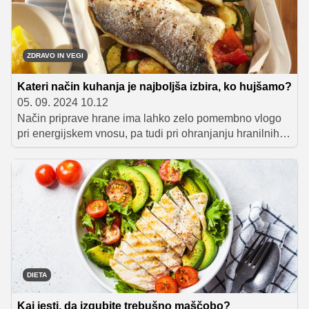
odvečen kilogram.
ZDRAVO IN VEGI
Kateri način kuhanja je najboljša izbira, ko hujšamo?
05. 09. 2024 10.12
Način priprave hrane ima lahko zelo pomembno vlogo
pri energijskem vnosu, pa tudi pri ohranjanju hranilnih
lastnosti živil, ki jih zaužijemo, zato v primeru, da se
trudimo izgubiti kakšen kilogram, ni nepomembno, ali
živila kuhamo v vodi, na sopari ali v pečici? Morda vas
bo presenetilo, katera metoda velja za najbolj zdravo.
DIETA
Kaj jesti, da izgubite trebušno maščobo?