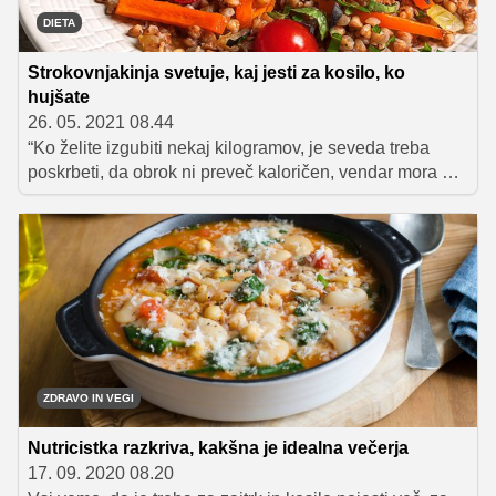
DIETA
Strokovnjakinja svetuje, kaj jesti za kosilo, ko
hujšate
26. 05. 2021 08.44
“Ko želite izgubiti nekaj kilogramov, je seveda treba
poskrbeti, da obrok ni preveč kaloričen, vendar mora biti
hkrati še vedno dovolj bogat in poln hranil,” najprej pove
prehranska strokovnjakinja Karla Klander. Stradanje ne
pride v poštev, le prava živila je treba izbrati.
ZDRAVO IN VEGI
Nutricistka razkriva, kakšna je idealna večerja
17. 09. 2020 08.20