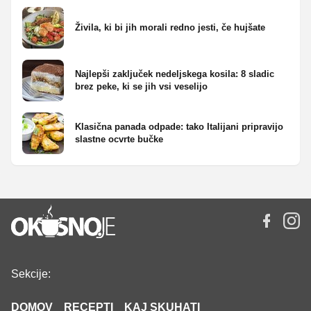
Živila, ki bi jih morali redno jesti, če hujšate
Najlepši zaključek nedeljskega kosila: 8 sladic
brez peke, ki se jih vsi veselijo
Klasična panada odpade: tako Italijani pripravijo
slastne ocvrte bučke
Sekcije:
DOMOV
RECEPTI
KAJ SKUHATI