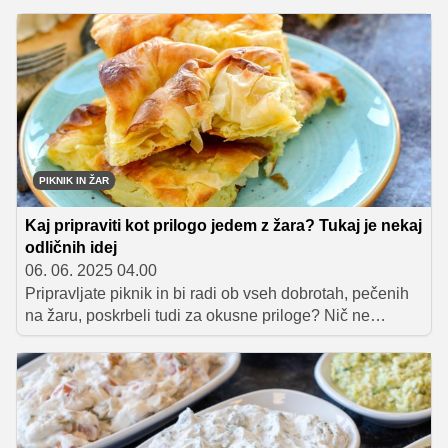
piknika ni brez prilog. Ne smejo manjkati različne
gorčice in ajvarji ter unikatni zelenjavni namaz s
papriko. Priloge pa niso zgolj bogastvo okusov marveč
prispevajo tudi k bolj uravnoteženim obrokom in lažji
prebavi.
PIKNIK IN ŽAR
Kaj pripraviti kot prilogo jedem z žara? Tukaj je nekaj
odličnih idej
06. 06. 2025 04.00
Pripravljate piknik in bi radi ob vseh dobrotah, pečenih
na žaru, poskrbeli tudi za okusne priloge? Nič ne
skrbite! Za vas smo pripravili celo paleto okusnih idej, ki
bodo vaše domače zabave na prostem spremenile v
pravo gurmansko doživetje!