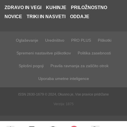
ZDRAVO IN VEGI
KUHINJE
PRILOŽNOSTNO
NOVICE
TRIKI IN NASVETI
ODDAJE
Oglaševanje
Uredništvo
PRO PLUS
Piškotki
Spremeni nastavitve piškotkov
Politika zasebnosti
Splošni pogoji
Pravila ravnanja za zaščito otrok
Uporaba umetne inteligence
ISSN 2630-1679 © 2024, Okusno.je, Vse pravice pridržane
Verzija: 1875