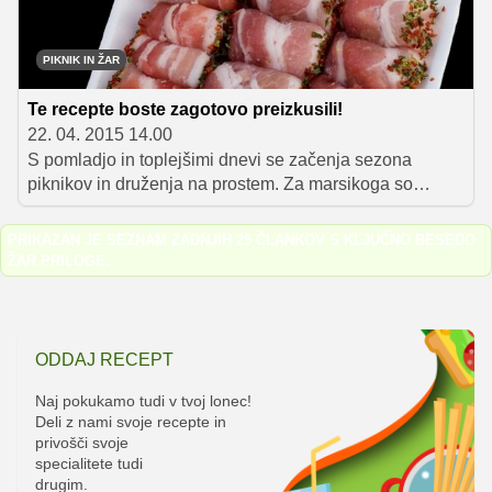
oblizovali prste.
PIKNIK IN ŽAR
Te recepte boste zagotovo preizkusili!
22. 04. 2015 14.00
S pomladjo in toplejšimi dnevi se začenja sezona
piknikov in druženja na prostem. Za marsikoga so
ključna sestavina vsakega piknika ali vrtne zabave
slastne specialitete z žara. Seznanili vas bomo z vsemi
PRIKAZAN JE SEZNAM ZADNJIH 25 ČLANKOV S KLJUČNO BESEDO
potrebnimi informacijami, da boste postali pravi piknik
ŽAR PRILOGE
.
specialist.
ODDAJ RECEPT
Naj pokukamo tudi v tvoj lonec!
Deli z nami svoje recepte in
privošči svoje
specialitete tudi
drugim.