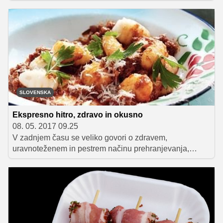
odlično priležejo barvite solate in zelenjavne priloge. V
nadaljevanju vas bomo oskrbeli z nekaterimi nasveti, ki
jih morate pri pripravi piknika in slastnih dobrot na žaru
upoštevati, hkrati pa vas bomo oskrbeli tudi s čudovitimi
recepti.
SLOVENSKA
Ekspresno hitro, zdravo in okusno
08. 05. 2017 09.25
V zadnjem času se veliko govori o zdravem,
uravnoteženem in pestrem načinu prehranjevanja,
kateremu je na žalost težko slediti ob hitrem tempu
življenja. Če želite svoje najdražje tudi med tednom
razvajati z okusnimi jedmi, imamo za vas odlično
rešitev, ki vam ne bo vzela dodatnih ur prostega
popoldanskega časa. Če boste tedenski jedilnik
načrtovali vnaprej, si boste tudi med delovnikom