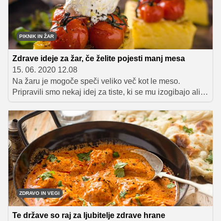
prijatelje, družino in ostale goste vašega naslednjega
piknika.
PIKNIK IN ŽAR
Zdrave ideje za žar, če želite pojesti manj mesa
15. 06. 2020 12.08
Na žaru je mogoče speči veliko več kot le meso.
Pripravili smo nekaj idej za tiste, ki se mu izogibajo ali
ga želijo pojesti manj, predvsem pa bi se radi
prehranjevali raznovrstno in čim bolj zdravo.
ZDRAVO IN VEGI
Te države so raj za ljubitelje zdrave hrane