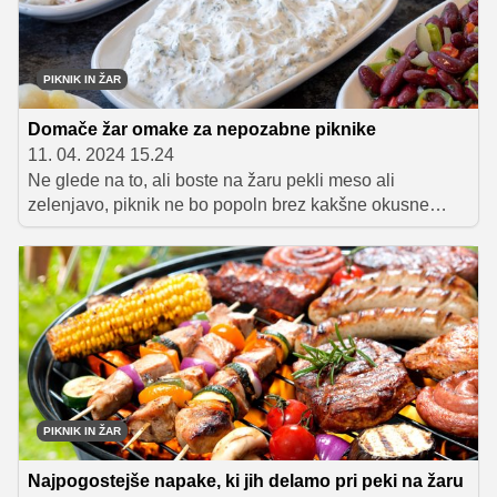
PIKNIK IN ŽAR
Domače žar omake za nepozabne piknike
11. 04. 2024 15.24
Ne glede na to, ali boste na žaru pekli meso ali
zelenjavo, piknik ne bo popoln brez kakšne okusne
omake, v katero boste pomakali dobrote z žara. A ni
nujno, da je to ravno t. i. žar ali BBQ omaka. Zbrali smo
nekaj receptov za omake, ki so enostavne za pripravo, a
bodo vašim piknikom dodale piko na i.
PIKNIK IN ŽAR
Najpogostejše napake, ki jih delamo pri peki na žaru