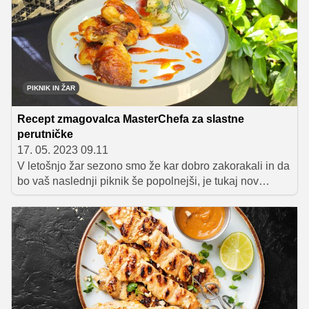
začinjenemu mesu. Nekaj idej, ki bodo dopolnile okuse
na pikniku, smo v nadaljevanju pripravili tudi mi.
PIKNIK IN ŽAR
Recept zmagovalca MasterChefa za slastne
perutničke
17. 05. 2023 09.11
V letošnjo žar sezono smo že kar dobro zakorakali in da
bo vaš naslednji piknik še popolnejši, je tukaj nov
recept. Anže Kuplenik, nekdanji zmagovalec
priljubljenega kuharskega šova MasterChef Slovenija,
je pripravil okusne marinirane perutničke z domačo žar
omako in sezonsko solato v kozarčku.