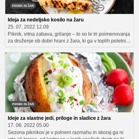
PIKNIK IN ŽAR
Ideja za nedeljsko kosilo na žaru
25. 07. 2022 12.09
Piknik, vrtna zabava, grilanje – to so le tri poimenovanja
za druženje ob dobri hrani z žara, ki ga v toplih poletnih
dneh in večerih obožujejo vse generacije. Gre za
nadvse prijeten način preživljanja prostega časa,
obenem pa tudi priložnost, da gostom pokažete svoje
kulinarične sposobnosti in se izkažete kot odlični
gostitelji. Seveda si vsak želi, da bi glas o njegovem žar
pikniku še dolgo odmeval v deveto vas, za kar pa se je
treba ustrezno potruditi. Zato smo pripravili tri praktične
nasvete o tem, na kaj moramo biti pozorni pri
organizaciji žar zabave, da je gostje ne bodo mogli niti
PIKNIK IN ŽAR
prehvaliti niti pozabiti.
Ideje za slastne jedi, priloge in sladice z žara
17. 06. 2022 05.00
Sezona piknikov je v polnem razmahu in skoraj ga ni