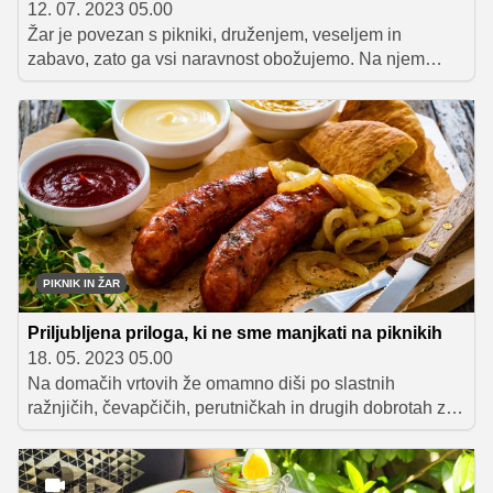
12. 07. 2023 05.00
Žar je povezan s pikniki, druženjem, veseljem in
zabavo, zato ga vsi naravnost obožujemo. Na njem
lahko spečemo različne dobrote, ki imajo svojevrsten
okus, zraven pa se odlično podajo slastne priloge in
omake, ki celotnemu meniju dodajo piko na i. Čeprav se
zdi, da je peka na žaru povsem nezahtevna, pa ni čisto
tako, saj je potrebno upoštevati nekaj trikov, ki poskrbijo,
da so dobrote z žara ravno prav pečene in sočne.
PIKNIK IN ŽAR
Priljubljena priloga, ki ne sme manjkati na piknikih
18. 05. 2023 05.00
Na domačih vrtovih že omamno diši po slastnih
ražnjičih, čevapčičih, perutničkah in drugih dobrotah z
žara. Zelenjava, različne omake, namazi in solate so
okusne priloge, ki jih lahko postrežemo zraven in
predstavljajo odlično protiutež ravno prav pečenemu in