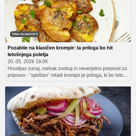
TRIKI IN NASVETI
Pozabite na klasičen krompir: ta priloga bo hit
letošnjega poletja
20. 05. 2026 19.00
Hrustljav zunaj, mehak znotraj in neverjetno preprost za
pripravo - "speštan" mladi krompir je priloga, ki bo letos
kraljevala na piknikih in domačih zabavah. Odlično se
poda k jedem z žara, ribam ali osvežilnim poletnim
omakam, navduši pa tudi z možnostmi različnih
dodatkov.