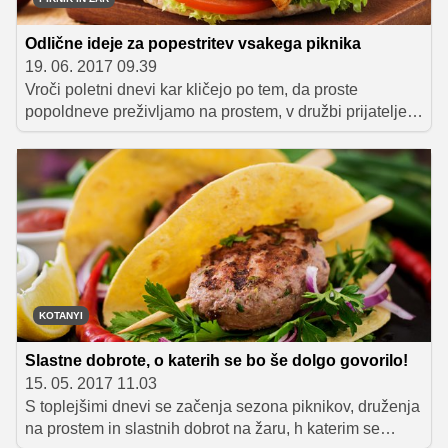
skorjico.
Odlične ideje za popestritev vsakega piknika
19. 06. 2017 09.39
Vroči poletni dnevi kar kličejo po tem, da proste
popoldneve preživljamo na prostem, v družbi prijateljev,
družine in slastnih dobrot na žaru, seveda. In ko želimo
svoje najdražje presenetiti z zdravimi in okusnimi
specialitetami, je piščančje meso odlična izbira, saj je
čudovitega okusa, manj kalorično, lahko prebavljivo ter
seveda tudi hitro pripravljeno. Še zlasti priljubljeni so
piščančji čevapčiči, pleskavice in ražnjiči, h katerim
lahko ponudimo zelo raznovrstne priloge in tako
pripravimo pravo pojedino, v kateri bodo uživali prav vsi
– stari in mladi!
KOTANYI
Slastne dobrote, o katerih se bo še dolgo govorilo!
15. 05. 2017 11.03
S toplejšimi dnevi se začenja sezona piknikov, druženja
na prostem in slastnih dobrot na žaru, h katerim se