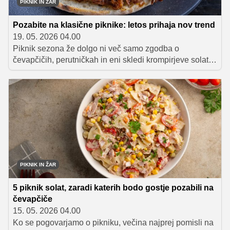
PIKNIK IN ŽAR
Pozabite na klasične piknike: letos prihaja nov trend
19. 05. 2026 04.00
Piknik sezona že dolgo ni več samo zgodba o
čevapčičih, perutničkah in eni skledi krompirjeve solate.
Vedno več ljudi želi bolj raznolike, zanimive in okusne
piknike. Pri tem imajo pomembno vlogo tudi dodatki in
priloge, saj se prav z njimi lahko najbolj igramo z okusi
in kombinacijami. Burger bari, pulled pork sendviči,
pečene paprike, domači dipi in prebranec ustvarijo
občutek prave poletne pojedine.
PIKNIK IN ŽAR
5 piknik solat, zaradi katerih bodo gostje pozabili na
čevapčiče
15. 05. 2026 04.00
Ko se pogovarjamo o pikniku, večina najprej pomisli na