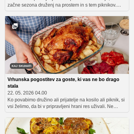
začne sezona druženj na prostem in s tem piknikov.
Smisel piknikov pa ni zgolj priprava hrane, ampak
priložnost za sproščeno druženje, dolge pogovore in
uživanje v okusih, ki jih povezujemo s poletjem. Prav
zato ni presenetljivo, da je žar še vedno osrednji del
številnih vrtnih zabav in družinskih srečanj.
KAJ SKUHATI
Vrhunska pogostitev za goste, ki vas ne bo drago
stala
22. 05. 2026 04.00
Ko povabimo družino ali prijatelje na kosilo ali piknik, si
vsi želimo, da bi v pripravljeni hrani res uživali. Ne
razmišljamo toliko o embalaži izdelkov ali o tem, katere
znamke stojijo na kuhinjskem pultu. Pomembno je
predvsem, da je miza polna, vzdušje sproščeno in
krožniki na koncu prazni.