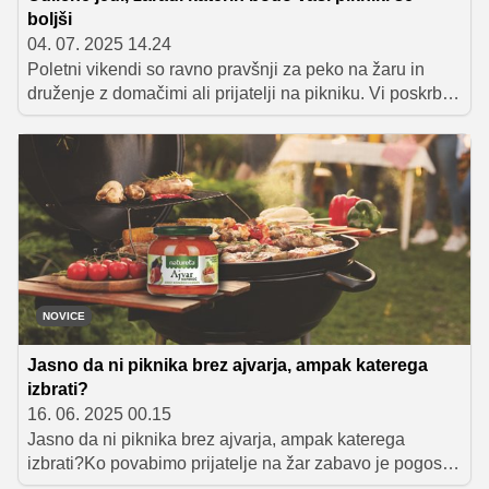
boljši
04. 07. 2025 14.24
Poletni vikendi so ravno pravšnji za peko na žaru in
druženje z domačimi ali prijatelji na pikniku. Vi poskrbite
za dobrote, ki jih boste spekli na žaru, mi pa vas bomo
opremili z okusnimi idejami za priloge in raznorazne
solate, ki bodo poskrbele, da bo navdušenje vseh
zbranih še toliko večje. In ne skrbite, na seznam smo
dodali tudi recept za zelo mehke in rahle domače
lepinje.
NOVICE
Jasno da ni piknika brez ajvarja, ampak katerega
izbrati?
16. 06. 2025 00.15
Jasno da ni piknika brez ajvarja, ampak katerega
izbrati?Ko povabimo prijatelje na žar zabavo je pogosto
fokus na tisto, kar bo cvrčalo, vendar raznovrstnega