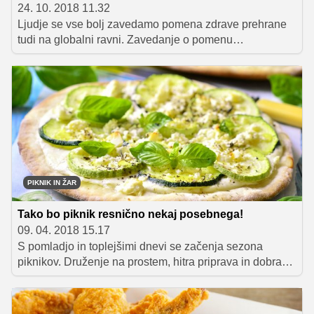
24. 10. 2018 11.32
Ljudje se vse bolj zavedamo pomena zdrave prehrane
tudi na globalni ravni. Zavedanje o pomenu
kakovostnih, lokalno pridelanih in sezonskih sestavin je
na srečo vse večje, to pa obenem pomeni tudi, da zdravi
obroki postajajo vse manj dolgočasni in enolični –
inspiracijo namreč lahko črpamo praktično z vseh
kontinentov sveta. Predstavljamo vam deset držav,
katerih kulinarika temelji na zdravih jedeh, ki jih boste
zlahka vključili v svoj jedilnik.
PIKNIK IN ŽAR
Tako bo piknik resnično nekaj posebnega!
09. 04. 2018 15.17
S pomladjo in toplejšimi dnevi se začenja sezona
piknikov. Druženje na prostem, hitra priprava in dobra
hrana so zgolj nekateri razlogi, zaradi katerih je peka na
žaru v sončnih dneh tako priljubljena. V članku vam
ponujamo nekaj odličnih nasvetov, ki jih je dobro