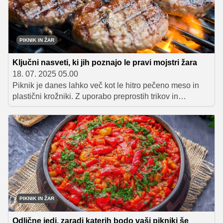
PIKNIK IN ŽAR
Ključni nasveti, ki jih poznajo le pravi mojstri žara
18. 07. 2025 05.00
Piknik je danes lahko več kot le hitro pečeno meso in
plastični krožniki. Z uporabo preprostih trikov in
nasvetov, lahko postane prava kulinarična poslastica na
prostem, ki združuje vrhunske sestavine, kreativne ideje
in navduši vaše goste.
PIKNIK IN ŽAR
Odlične jedi, zaradi katerih bodo vaši pikniki še