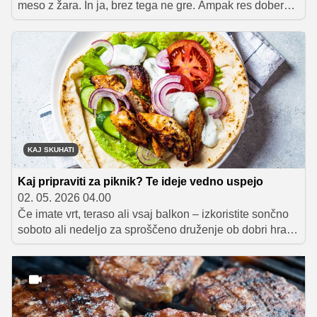
meso z žara. In ja, brez tega ne gre. Ampak res dober
piknik ima ne le vrhunsko meso, ampak tudi vrhunske
priloge. Predvsem solate, ki poskrbijo za ravnotežje,
svežino in tisti občutek, da ne jemo nečesa
vsakdanjega. Zato naj bo letos malo drugače. Naj bo
manj poudarka na tem "kaj bomo pekli" in več na "kaj
bomo dali zraven".
KAJ SKUHATI
Kaj pripraviti za piknik? Te ideje vedno uspejo
02. 05. 2026 04.00
Če imate vrt, teraso ali vsaj balkon – izkoristite sončno
soboto ali nedeljo za sproščeno druženje ob dobri hrani
z žara. V nadaljevanju vam ponujamo nekaj idej, kako
pripraviti preprost, a nepozaben piknik, ki bo razveselil
tako gurmane kot tudi tiste, ki imajo raje klasične okuse.