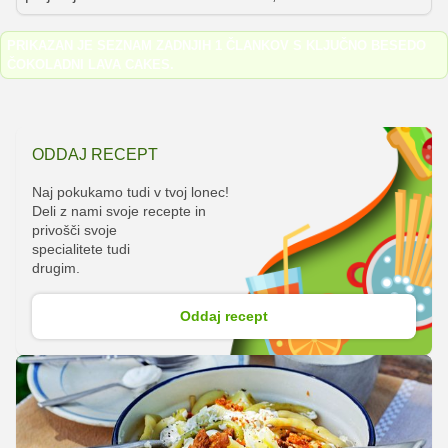
sredico, ki se čudovito prelije ob prvem rezu. Kljub
preprostosti recepta priprava vseeno zahteva
PRIKAZAN JE SEZNAM ZADNJIH 1 ČLANKOV S KLJUČNO BESEDO
poznavanje nekaj trikov, da dosežemo popolno
ČOKOLADNI LAVA CAKES
.
konsistenco. S temi nasveti bodo vaše lava tortice
vedno uspele!
ODDAJ RECEPT
Naj pokukamo tudi v tvoj lonec!
Deli z nami svoje recepte in
privošči svoje
specialitete tudi
drugim.
Oddaj recept