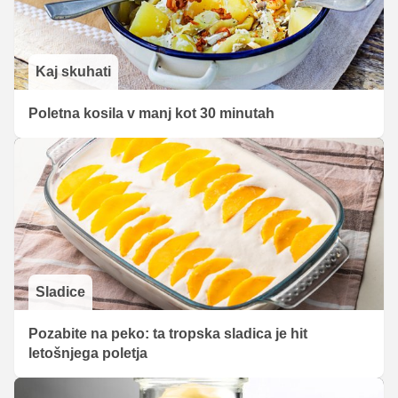
Kaj skuhati
Poletna kosila v manj kot 30 minutah
Sladice
Pozabite na peko: ta tropska sladica je hit
letošnjega poletja