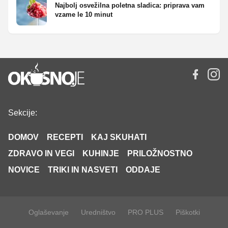
Najbolj osvežilna poletna sladica: priprava vam
vzame le 10 minut
Sekcije:
DOMOV
RECEPTI
KAJ SKUHATI
ZDRAVO IN VEGI
KUHINJE
PRILOŽNOSTNO
NOVICE
TRIKI IN NASVETI
ODDAJE
Oglaševanje
Uredništvo
PRO PLUS
Piškotki