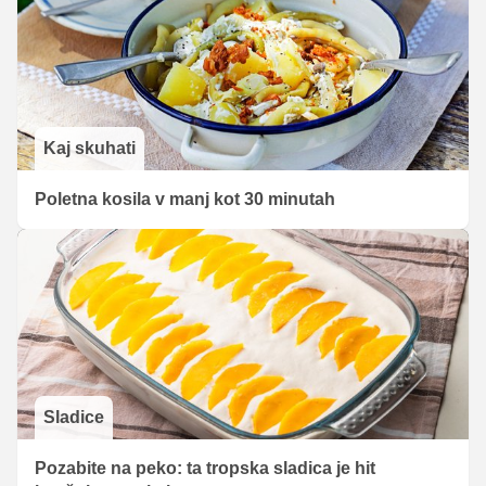
Kaj skuhati
Poletna kosila v manj kot 30 minutah
Sladice
Pozabite na peko: ta tropska sladica je hit