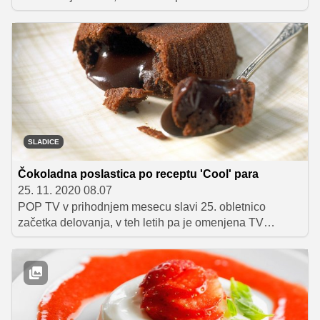
izkušnjo. Presenetite drago ali dragega kot še nikoli.
SLADICE
Čokoladna poslastica po receptu 'Cool' para
25. 11. 2020 08.07
POP TV v prihodnjem mesecu slavi 25. obletnico
začetka delovanja, v teh letih pa je omenjena TV
postaja nanizala številne priljubljene serije in šove.
Mednje sodi tudi kuharski resničnostni šov Gostilna išče
šefa, ki pa nam ni postregel zgolj z zanimivimi
kuharskimi kreacijami in prigodami, temveč je bil tudi
prizorišče začetka ljubezenske zgodbe Teje Perjet,
danes Jugovic, in Janija Jugovica, ki ju danes poznamo