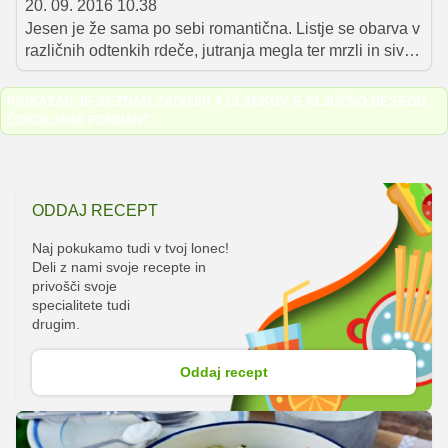
20. 09. 2016 10.38
Jesen je že sama po sebi romantična. Listje se obarva v
različnih odtenkih rdeče, jutranja megla ter mrzli in sivi
dnevi pa kar kličejo po romantičnih in toplih večerih, ki
jih preživimo s svojim izbrancem ali izbranko. Vi
PRIKAZAN JE SEZNAM ZADNJIH 4 ČLANKOV S KLJUČNO BESEDO
poskrbite za romantično vzdušje, mi pa vam ponujamo
ČOKOLADNI FONDANT
.
ideje za pripravo sladic, s katerimi boste zanetili iskrico
ali obudili pozabljene strasti.
ODDAJ RECEPT
Naj pokukamo tudi v tvoj lonec!
Deli z nami svoje recepte in
privošči svoje
specialitete tudi
drugim.
Oddaj recept