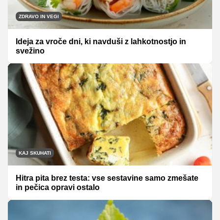
ZDRAVO IN VEGI
Ideja za vroče dni, ki navduši z lahkotnostjo in
svežino
KAJ SKUHATI
Hitra pita brez testa: vse sestavine samo zmešate
in pečica opravi ostalo