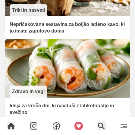
Triki in nasveti
Nepričakovana sestavina za boljšo ledeno kavo, ki
jo imate zagotovo doma
Zdravo in vegi
Ideja za vroče dni, ki navduši z lahkotnostjo in
svežino
Najbolj brano