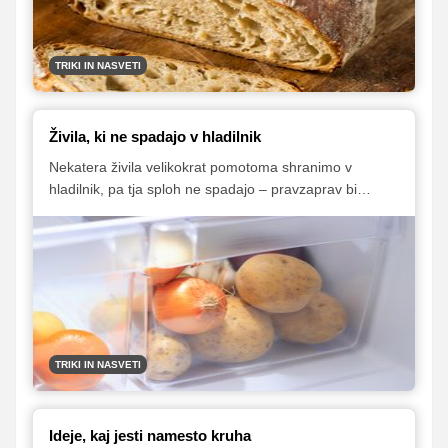
TRIKI IN NASVETI
Živila, ki ne spadajo v hladilnik
Nekatera živila velikokrat pomotoma shranimo v
hladilnik, pa tja sploh ne spadajo – pravzaprav bi
morala biti v shrambi ali kakšnem drugem suhem in
temnem prostoru. Predstavljamo vam nekaj živil, ki
nikakor ne spadajo v hladilnik, saj bodo tam spremenila
vonj ali okus, poslabša pa se lahko tudi njihova
kakovost.
TRIKI IN NASVETI
Ideje, kaj jesti namesto kruha