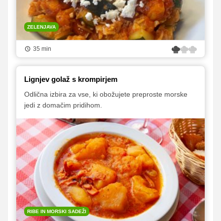
ZELENJAVA
35 min
Lignjev golaž s krompirjem
Odlična izbira za vse, ki obožujete preproste morske
jedi z domačim pridihom.
RIBE IN MORSKI SADEŽI