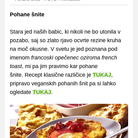
Pohane šnite
Stara jed naših babic, ki nikoli ne bo utonila v
pozabo, saj so zlato rjavo ocvrte rezine kruha
na moč okusne. V svetu je jed poznana pod
imenom
francoski opečenec oziroma french
toast
, mi pa jim pravimo kar pohane
šnite. Recept klasične različice je
TUKAJ
,
pripravo veganskih pohanih šnit pa si lahko
ogledate
TUKAJ
.