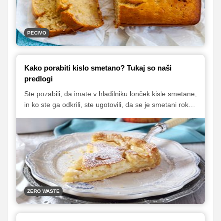
PECIVO
Kako porabiti kislo smetano? Tukaj so naši
predlogi
Ste pozabili, da imate v hladilniku lonček kisle smetane,
in ko ste ga odkrili, ste ugotovili, da se je smetani rok
uporabnosti skorajda že iztekel, zato jo morate čimprej
porabiti? Odlična novica je, da se smetana prileže
skoraj k vsaki jedi in težko najdemo hrano, ki je žlica
priljubljenega mlečnega izdelka ne bi še izboljšala.
Odlično pa se obnese tudi pri peki sladic, saj poleg
sočnosti in svežine poskrbi tudi za bogat okus in
kremno teksturo.
ZERO WASTE