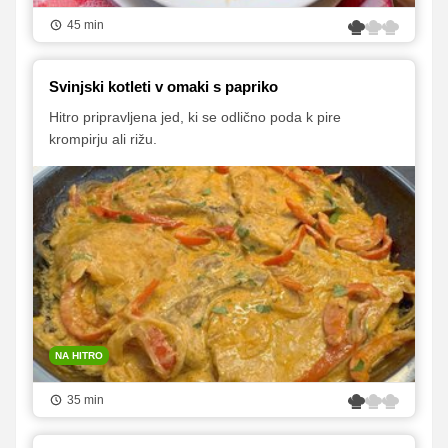
45 min
Svinjski kotleti v omaki s papriko
Hitro pripravljena jed, ki se odlično poda k pire
krompirju ali rižu.
NA HITRO
35 min