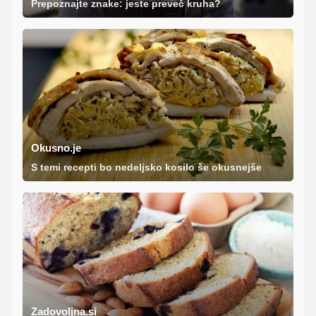
Prepoznajte znake: jeste preveč kruha?
Okusno.je
S temi recepti bo nedeljsko kosilo še okusnejše
Zadovoljna.si