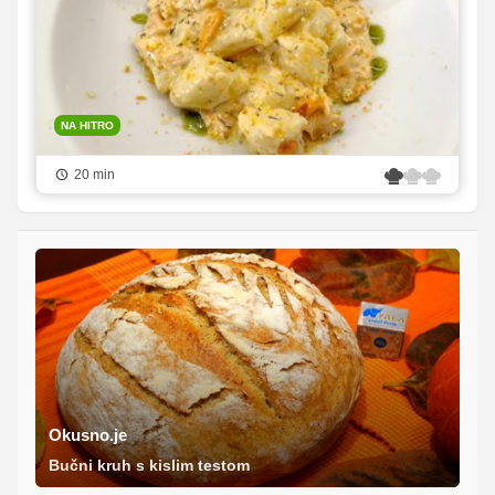
NA HITRO
20 min
Okusno.je
Bučni kruh s kislim testom