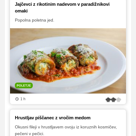
Jajčevci z rikotinim nadevom v paradižnikovi
omaki
Popolna poletna jed.
POLETJE
1 h
Hrustljav piščanec z vročim medom
Okusni fileji v hrustljavem ovoju iz koruznih kosmičev,
pečeni v pečici.