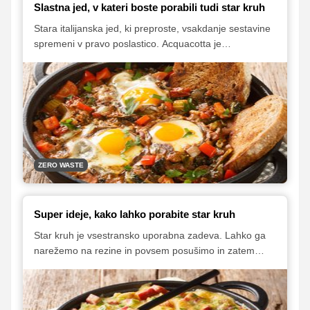
Slastna jed, v kateri boste porabili tudi star kruh
Stara italijanska jed, ki preproste, vsakdanje sestavine
spremeni v pravo poslastico. Acquacotta je
tradicionalna toskanska enolončnica, za katero
potrebujete zgolj svežo zelenjavo, jajca, nekaj starega
kruha in malo naribanega parmezana. Porabite lahko
vso zelenjavo, ki jo imate pri roki, ter dodate po želji
tudi ščepec čilija in malo sveže bazilike. Jed je
preprosta po sestavinah in pripravi, a bogata po okusu
in vsebnosti koristnih snovi za zdravje in dobro počutje.
ZERO WASTE
Super ideje, kako lahko porabite star kruh
Star kruh je vsestransko uporabna zadeva. Lahko ga
narežemo na rezine in povsem posušimo in zatem
zmeljemo v drobtine ali pa ga preprosto uporabimo za
pripravo številnih okusnih jedi. Med njimi so 'pohane
šnite' in kruhovi cmoki, a tukaj se raznolikost uporabe