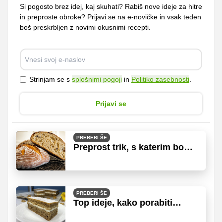
Si pogosto brez idej, kaj skuhati? Rabiš nove ideje za hitre
in preproste obroke? Prijavi se na e-novičke in vsak teden
boš preskrbljen z novimi okusnimi recepti.
Strinjam se s
splošnimi pogoji
in
Politiko zasebnosti
.
Prijavi se
PREBERI ŠE
Preprost trik, s katerim bo
kruh ostal dlje časa svež
PREBERI ŠE
Top ideje, kako porabiti
odprto marmelado v