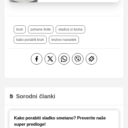
hladilniku
kruh
pohane šnite
sladice iz kruha
kako porabiti kruh
kruhov narastek
Sorodni članki
Kako porabiti sladko smetano? Preverite naše
super predloge!