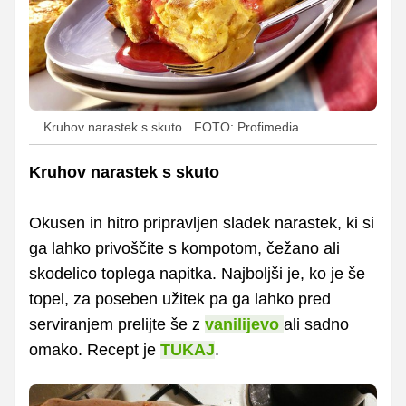
Kruhov narastek s skuto
FOTO: Profimedia
Kruhov narastek s skuto
Okusen in hitro pripravljen sladek narastek, ki si
ga lahko privoščite s kompotom, čežano ali
skodelico toplega napitka. Najboljši je, ko je še
topel, za poseben užitek pa ga lahko pred
serviranjem prelijte še z
vanilijevo
ali sadno
omako. Recept je
TUKAJ
.