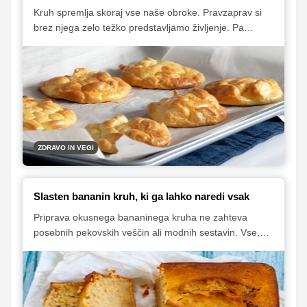
Kruh spremlja skoraj vse naše obroke. Pravzaprav si
brez njega zelo težko predstavljamo življenje. Pa
vendar je dobro, da se izogibamo njegovemu
pretiranemu uživanju, še zlasti, če pojemo veliko
belega kruha. Zdrava prehrana pomeni raznolikost,
zato preverite nekaj odličnih idej, s katerimi boste
zjutraj, opoldne ali pa zvečer pojedli manj kruha.
ZDRAVO IN VEGI
Slasten bananin kruh, ki ga lahko naredi vsak
Priprava okusnega bananinega kruha ne zahteva
posebnih pekovskih veščin ali modnih sestavin. Vse,
kar potrebujete za to popolno poslastico, najdete v
vsaki trgovini z živili!