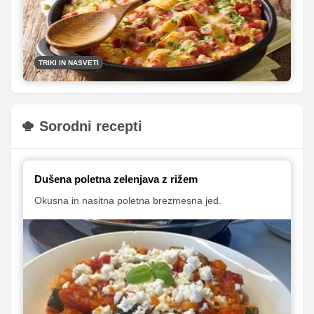
starega kruha zagotovo ne konča. Če se tudi vi
pogosto sprašujete, kako ga (še) lahko porabite, boste
v nadaljevanju zagotovo našli cel kup odličnih idej.
TRIKI IN NASVETI
Sorodni recepti
Dušena poletna zelenjava z rižem
Okusna in nasitna poletna brezmesna jed.