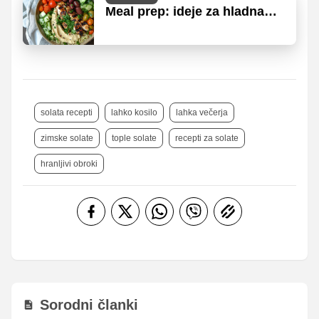
Meal prep: ideje za hladna
kosila, ko nimate
mikrovalovne pečice
solata recepti
lahko kosilo
lahka večerja
zimske solate
tople solate
recepti za solate
hranljivi obroki
Sorodni članki