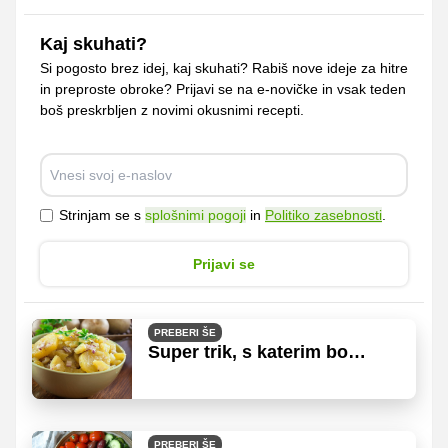
Kaj skuhati?
Si pogosto brez idej, kaj skuhati? Rabiš nove ideje za hitre
in preproste obroke? Prijavi se na e-novičke in vsak teden
boš preskrbljen z novimi okusnimi recepti.
Strinjam se s
splošnimi pogoji
in
Politiko zasebnosti
.
Prijavi se
PREBERI ŠE
Super trik, s katerim bo
krompirjeva solata še bolj
kremasta in sočna
PREBERI ŠE