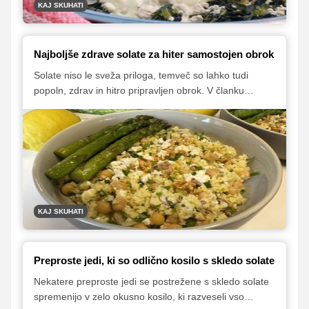
KAJ SKUHATI
Najboljše zdrave solate za hiter samostojen obrok
Solate niso le sveža priloga, temveč so lahko tudi
popoln, zdrav in hitro pripravljen obrok. V članku
razkrivamo recepte in trike, kako ustvariti solate, ki
bodo nasitne in polnovredne.
KAJ SKUHATI
Preproste jedi, ki so odlično kosilo s skledo solate
Nekatere preproste jedi se postrežene s skledo solate
spremenijo v zelo okusno kosilo, ki razveseli vso