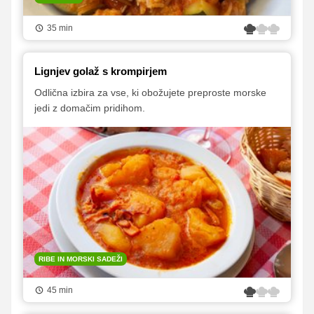
35 min
Lignjev golaž s krompirjem
Odlična izbira za vse, ki obožujete preproste morske
jedi z domačim pridihom.
RIBE IN MORSKI SADEŽI
45 min