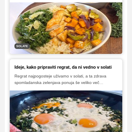
sestavine. Radič, belo in rdeče zelje, ohrovt, sladki
krompir, brusnice ter orehi ustvarijo bogate teksture in
poln okus, ki se odlično podajo hladnejšim mesecem.
Preverite, kako sezonske sestavine združiti v sodobne,
lahkotne in hranljive solate, ki popestrijo vsak zimski
jedilnik.
SOLATE
Ideje, kako pripraviti regrat, da ni vedno v solati
Regrat najpogosteje uživamo v solati, a ta zdrava
spomladanska zelenjava ponuja še veliko več
možnosti! V članku predstavljamo različne ideje, kako
regrat uporabiti v toplih jedeh, juhah, omakah ali
zdravih namazih, da popestrimo pomladni jedilnik in
izkoristimo vse njegove hranilne prednosti. Dodali smo
tudi nekaj idej za uporabo živo rumenih cvetov.