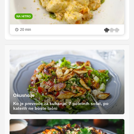
NA HITRO
20 min
Okusno.je
Ko je prevroče za kuhanje: 7 poletnih solat, po
katerih ne boste lačni