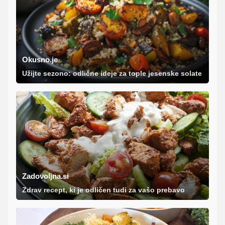
Okusno.je
Užijte sezono: odlične ideje za tople jesenske solate
Zadovoljna.si
Zdrav recept, ki je odličen tudi za vašo prebavo