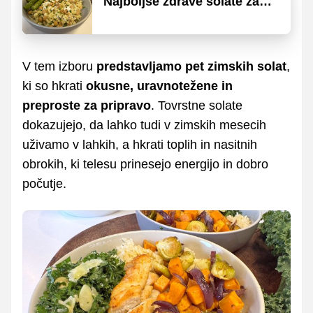
Najboljše zdrave solate za
hiter samostojen obrok
V tem izboru
predstavljamo pet zimskih solat
,
ki so hkrati
okusne, uravnotežene in
preproste za pripravo
. Tovrstne solate
dokazujejo, da lahko tudi v zimskih mesecih
uživamo v lahkih, a hkrati toplih in nasitnih
obrokih, ki telesu prinesejo energijo in dobro
počutje.