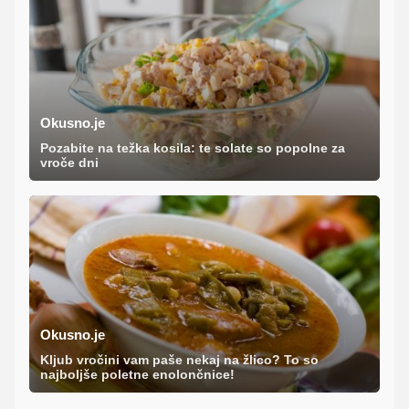
Okusno.je
Pozabite na težka kosila: te solate so popolne za
vroče dni
Okusno.je
Kljub vročini vam paše nekaj na žlico? To so
najboljše poletne enolončnice!