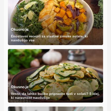
Okusno.je
Enostavni recepti za slastne zimske solate, ki
navdušijo vse
Okusno.je
Veste, da lahko bučke pripravite tudi v solati? 5 idej,
ki naravnost navdušijo