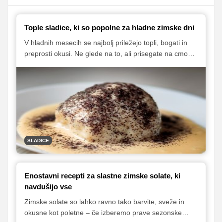
Tople sladice, ki so popolne za hladne zimske dni
V hladnih mesecih se najbolj priležejo topli, bogati in
preprosti okusi. Ne glede na to, ali prisegate na cmoke,
palačinke ali zavitke, boste med spodnjimi predlogi
zagotovo našli sladico, ki vas bo pogrela in razvajala v
hladnih zimskih dneh.
SLADICE
Enostavni recepti za slastne zimske solate, ki
navdušijo vse
Zimske solate so lahko ravno tako barvite, sveže in
okusne kot poletne – če izberemo prave sezonske