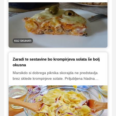
družino. Odlična ideja so preprosti zelenjavni polpeti ali
žličniki z jajcem, s skledo solate pa lahko zmažemo tudi
jogurtove langaše ali funšterc, preprosto zasavsko jed,
nekakšno rahlo omleto, pečeno na svinjski masti. V
nadaljevanju vam predstavljamo še nekaj preprostih
jedi, ki jih za okusno domače kosilo postrezite z veliko
skledo solate.
KAJ SKUHATI
Zaradi te sestavine bo krompirjeva solata še bolj
okusna
Marsikdo si dobrega piknika skorajda ne predstavlja
brez sklede krompirjeve solate. Priljubljena hladna
solata pa je tudi pogosta spremljevalka kosil, saj se
odlično poda z ribami, s kuhanim, pečenim ali ocvrtim
mesom. S preprostim dodatkom iz domače shrambe
boste dosegli, da bo krompirjeva solata še bolj sočna in
okusna.