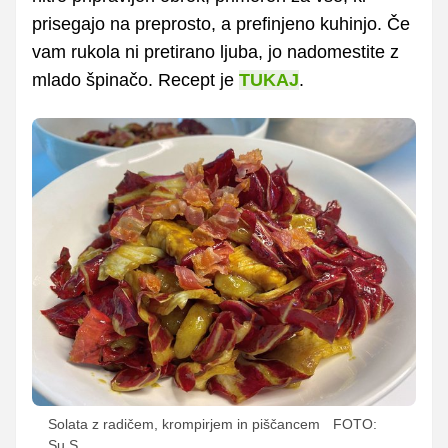
prisegajo na preprosto, a prefinjeno kuhinjo. Če
vam rukola ni pretirano ljuba, jo nadomestite z
mlado špinačo. Recept je
TUKAJ
.
Solata z radičem, krompirjem in piščancem
FOTO:
Su.S.