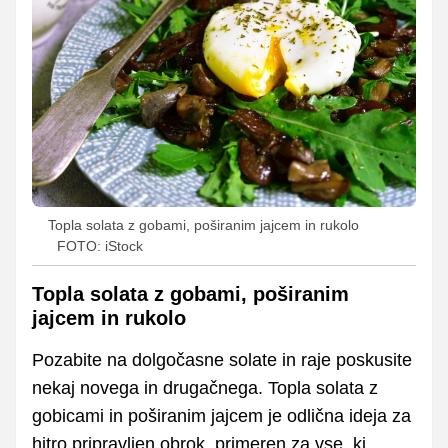
Topla solata z gobami, poširanim jajcem in rukolo
FOTO: iStock
Topla solata z gobami, poširanim
jajcem in rukolo
Pozabite na dolgočasne solate in raje poskusite
nekaj novega in drugačnega. Topla solata z
gobicami in poširanim jajcem je odlična ideja za
hitro pripravljen obrok, primeren za vse, ki