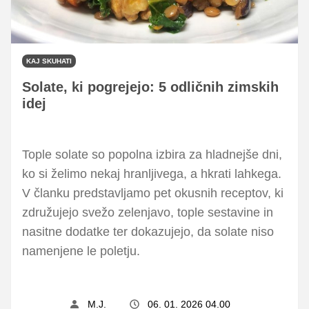
KAJ SKUHATI
Solate, ki pogrejejo: 5 odličnih zimskih
idej
Tople solate so popolna izbira za hladnejše dni,
ko si želimo nekaj hranljivega, a hkrati lahkega.
V članku predstavljamo pet okusnih receptov, ki
združujejo svežo zelenjavo, tople sestavine in
nasitne dodatke ter dokazujejo, da solate niso
namenjene le poletju.
M.J.
06. 01. 2026 04.00