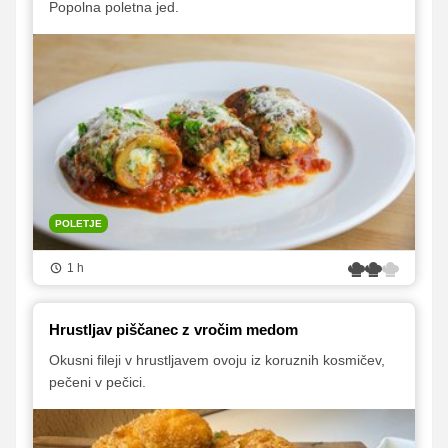
Popolna poletna jed.
POLETJE
1 h
Hrustljav piščanec z vročim medom
Okusni fileji v hrustljavem ovoju iz koruznih kosmičev,
pečeni v pečici.