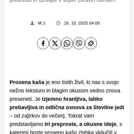
M.J.
16. 10. 2025 04.00
Prosena kaša
je eno tistih živil, ki nas s svojo
nežno teksturo in blagim okusom vedno znova
preseneti. Je
izjemno hranljiva, lahko
prebavljiva in odlična osnova za številne jedi
– od zajtrkov do večerij. Tokrat vam
predstavljamo
tri preproste, a okusne ideje
, s
katerimi boste proseno kašo zlahka vključili v