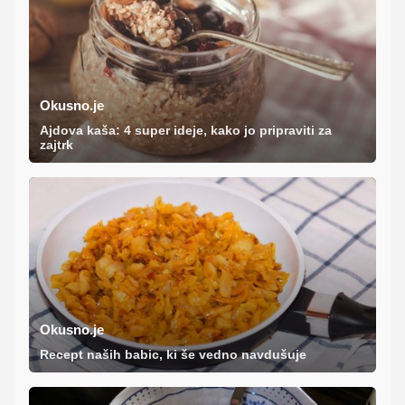
Okusno.je
Ajdova kaša: 4 super ideje, kako jo pripraviti za
zajtrk
Okusno.je
Recept naših babic, ki še vedno navdušuje