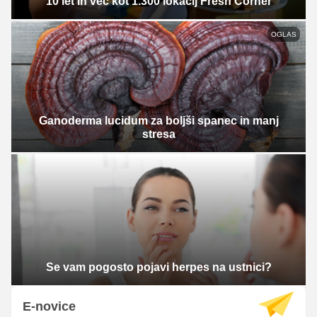
10 let in več kot 1.300 lokacij Fresh Corner
OGLAS
Ganoderma lucidum za boljši spanec in manj
stresa
Se vam pogosto pojavi herpes na ustnici?
E-novice