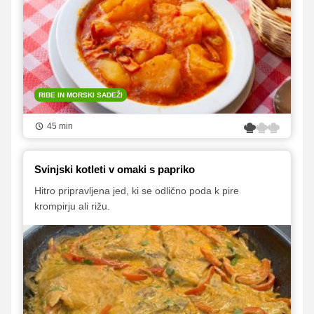
RIBE IN MORSKI SADEŽI
45 min
Svinjski kotleti v omaki s papriko
Hitro pripravljena jed, ki se odlično poda k pire
krompirju ali rižu.