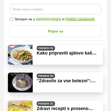
Strinjam se s
splošnimi pogoji
in
Politiko zasebnosti
.
Prijavi se
PREBERI ŠE
Kako pripraviti ajdovo kašo?
Poskusite te odlične recepte!
PREBERI ŠE
"Zdravilo za vse bolezni":
Moka, za katero vedo le redki
PREBERI ŠE
Zdravi recepti s proseno