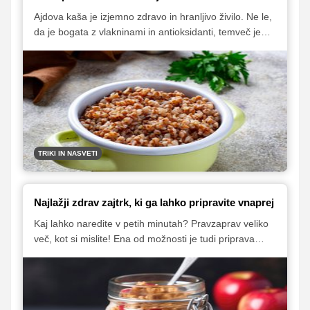
Ajdova kaša je izjemno zdravo in hranljivo živilo. Ne le,
da je bogata z vlakninami in antioksidanti, temveč je
tudi brez glutena, zaradi česar je primerna tudi za tiste,
ki se izogibajo pšeničnim izdelkom. Preverite, kako
izboljšati njeno pripravo in jo popeljati na vrhunski
kulinarični nivo.
TRIKI IN NASVETI
Najlažji zdrav zajtrk, ki ga lahko pripravite vnaprej
Kaj lahko naredite v petih minutah? Pravzaprav veliko
več, kot si mislite! Ena od možnosti je tudi priprava
okusnega in zdravega zajtrka, ki si ga lahko pripravite
tudi za nekaj dni vnaprej.