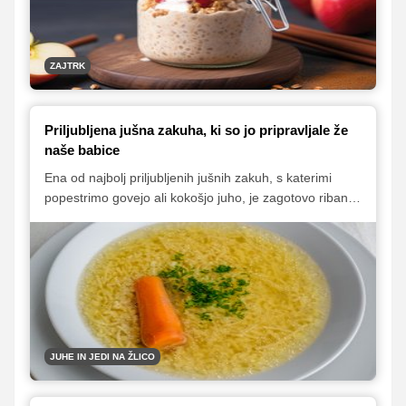
ZAJTRK
Priljubljena jušna zakuha, ki so jo pripravljale že
naše babice
Ena od najbolj priljubljenih jušnih zakuh, s katerimi
popestrimo govejo ali kokošjo juho, je zagotovo ribana
kaša. Recept je zelo preprost in se navadno prenaša iz
roda v rod, ribano kašo pa lahko ponudimo tudi kot
prilogo.
JUHE IN JEDI NA ŽLICO