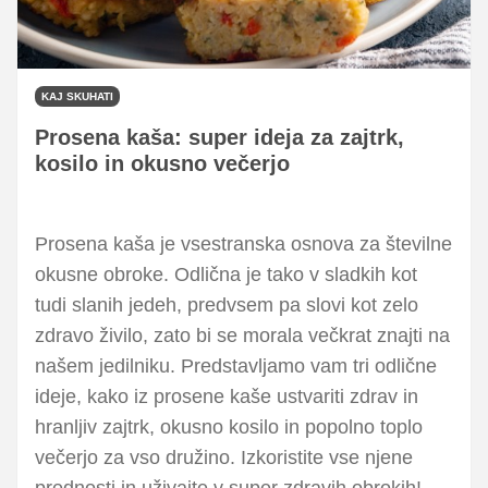
KAJ SKUHATI
Prosena kaša: super ideja za zajtrk,
kosilo in okusno večerjo
Prosena kaša je vsestranska osnova za številne
okusne obroke. Odlična je tako v sladkih kot
tudi slanih jedeh, predvsem pa slovi kot zelo
zdravo živilo, zato bi se morala večkrat znajti na
našem jedilniku. Predstavljamo vam tri odlične
ideje, kako iz prosene kaše ustvariti zdrav in
hranljiv zajtrk, okusno kosilo in popolno toplo
večerjo za vso družino. Izkoristite vse njene
prednosti in uživajte v super zdravih obrokih!