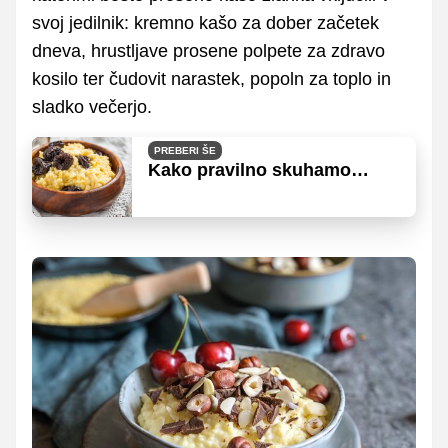
svoj jedilnik: kremno kašo za dober začetek
dneva, hrustljave prosene polpete za zdravo
kosilo ter čudovit narastek, popoln za toplo in
sladko večerjo.
PREBERI ŠE
Kako pravilno skuhamo
proseno kašo?