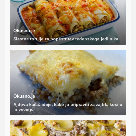
Okusno.je
Slastne tortilje za popestritev tedenskega jedilnika
Okusno.je
Ajdova kaša: ideje, kako jo pripraviti za zajtrk, kosilo
in večerjo