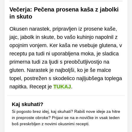
Večerja: Pečena prosena kaša z jabolki
in skuto
Okusen narastek, pripravljen iz prosene kaše,
jajc, jabolk in skute, bo vašo kuhinjo napolnil z
opojnim vonjem. Ker kaša ne vsebuje glutena, v
receptu pa tudi ni uporabljena moka, je sladica
primerna tudi za ljudi s preobčutljivostjo na
gluten. Narastek je najboljši, ko je še malce
topel, postrežen s skodelico najljubšega toplega
napitka. Recept je
TUKAJ
.
Kaj skuhati?
Si pogosto brez idej, kaj skuhati? Rabiš nove ideje za hitre
in preproste obroke? Prijavi se na e-novičke in vsak teden
boš preskrbljen z novimi okusnimi recepti.