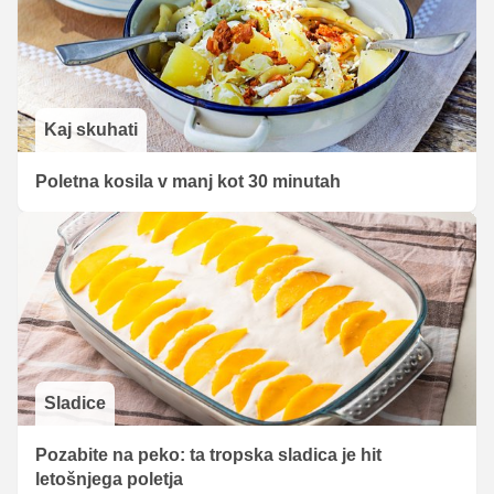
Kaj skuhati
Poletna kosila v manj kot 30 minutah
Sladice
Pozabite na peko: ta tropska sladica je hit
letošnjega poletja