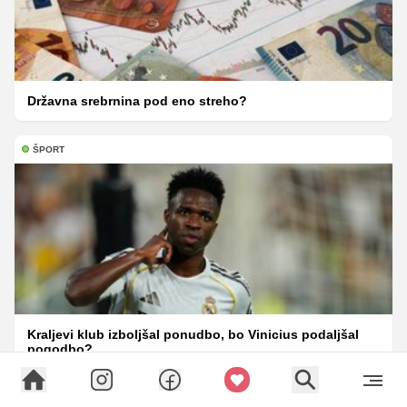
Državna srebrnina pod eno streho?
ŠPORT
Kraljevi klub izboljšal ponudbo, bo Vinicius podaljšal
pogodbo?
POPIN