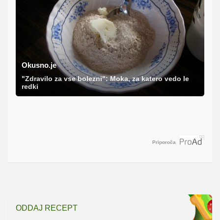
Okusno.je
"Zdravilo za vse bolezni": Moka, za katero vedo le
redki
Priporoča
ODDAJ RECEPT