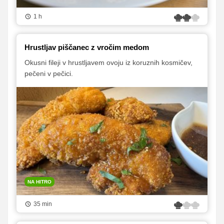
1 h
Hrustljav piščanec z vročim medom
Okusni fileji v hrustljavem ovoju iz koruznih kosmičev,
pečeni v pečici.
NA HITRO
35 min