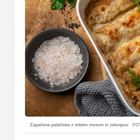
Zapečene palačinke z mletim mesom in zelenjavo
FOT