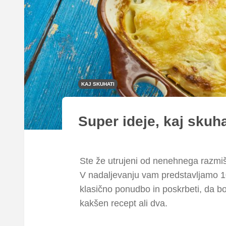
KAJ SKUHATI
Super ideje, kaj skuha
Ste že utrujeni od nenehnega razmišlj
V nadaljevanju vam predstavljamo 10 
klasično ponudbo in poskrbeti, da bo
kakšen recept ali dva.