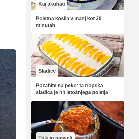
Kaj skuhati
Poletna kosila v manj kot 30
minutah
Sladice
Pozabite na peko: ta tropska
sladica je hit letošnjega poletja
Triki in nasveti