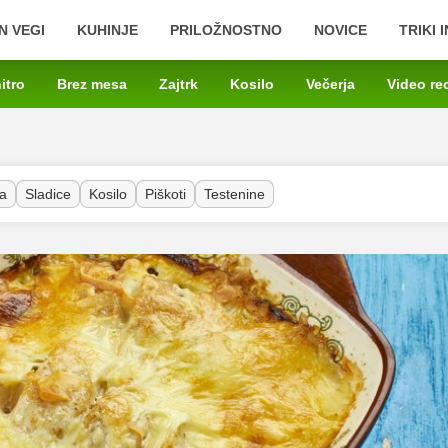
N VEGI
KUHINJE
PRILOŽNOSTNO
NOVICE
TRIKI 
itro
Brez mesa
Zajtrk
Kosilo
Večerja
Video re
a
Sladice
Kosilo
Piškoti
Testenine