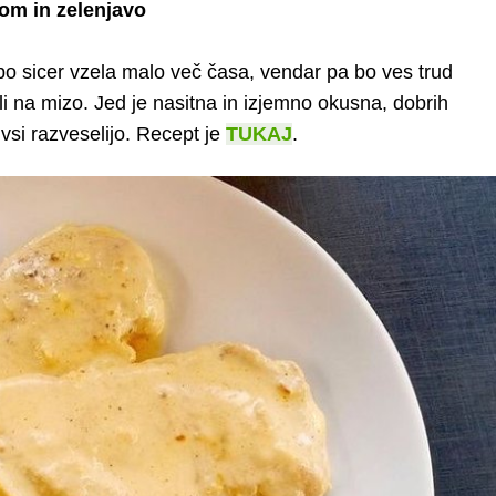
om in zelenjavo
m bo sicer vzela malo več časa, vendar pa bo ves trud
li na mizo. Jed je nasitna in izjemno okusna, dobrih
vsi razveselijo. Recept je
TUKAJ
.