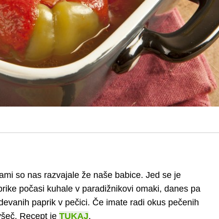
ikami so nas razvajale že naše babice. Jed se je
aprike počasi kuhale v paradižnikovi omaki, danes pa
adevanih paprik v pečici. Če imate radi okus pečenih
všeč. Recept je
TUKAJ
.