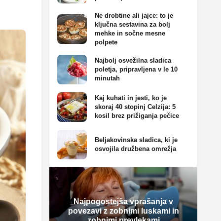
Ne drobtine ali jajce: to je
ključna sestavina za bolj
mehke in sočne mesne
polpete
Najbolj osvežilna sladica
poletja, pripravljena v le 10
minutah
Kaj kuhati in jesti, ko je
skoraj 40 stopinj Celzija: 5
kosil brez prižiganja pečice
Beljakovinska sladica, ki je
osvojila družbena omrežja
Najpogostejša vprašanja v
povezavi z zobnimi luskami in
zobnimi prevlekami