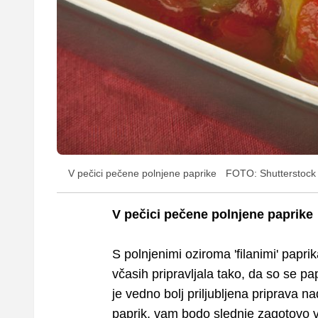
V pečici pečene polnjene paprike
FOTO: Shutterstock
V pečici pečene polnjene paprike
S polnjenimi oziroma 'filanimi' papr
včasih pripravljala tako, da so se p
je vedno bolj priljubljena priprava n
paprik, vam bodo slednje zagotovo 