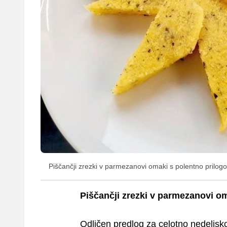
Piščančji zrezki v parmezanovi omaki s polentno prilogo
Piščančji zrezki v parmezanovi om
Odličen predlog za celotno nedeljsko