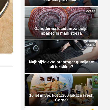
OGLAS
Ganoderma lucidum za boljši
spanec in manj stresa
OGLAS
Najboljše avto preproge: gumijaste
ali tekstilne?
10 let in več kot 1.300 lokacij Fresh
Corner