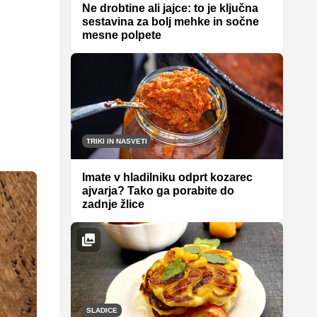
Ne drobtine ali jajce: to je ključna
sestavina za bolj mehke in sočne
mesne polpete
TRIKI IN NASVETI
Imate v hladilniku odprt kozarec
ajvarja? Tako ga porabite do
zadnje žlice
SLADICE