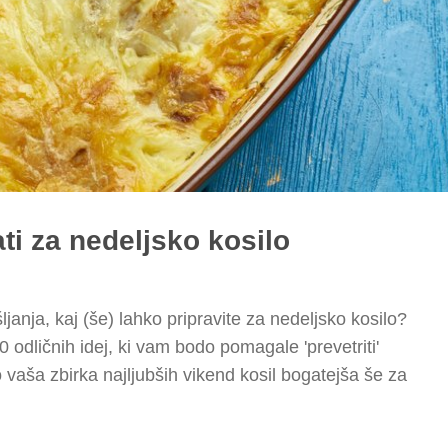
ti za nedeljsko kosilo
anja, kaj (še) lahko pripravite za nedeljsko kosilo?
odličnih idej, ki vam bodo pomagale 'prevetriti'
 vaša zbirka najljubših vikend kosil bogatejša še za