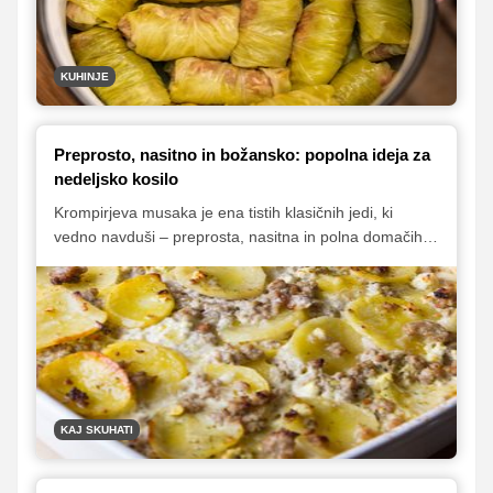
KUHINJE
Preprosto, nasitno in božansko: popolna ideja za
nedeljsko kosilo
Krompirjeva musaka je ena tistih klasičnih jedi, ki
vedno navduši – preprosta, nasitna in polna domačih
okusov. Priprava je nezapletena, sestavine so
dostopne, rezultat pa jed, ki zadiši po toplini domače
kuhinje. Popolna izbira za okusno nedeljsko kosilo v
krogu družine.
KAJ SKUHATI