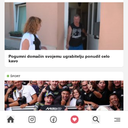
Pogumni domačin svojemu ugrabitelju ponudil celo
kavo
ŠPORT