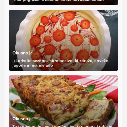
Okusno.je
Izkoristite sezono: hitro pecivo, ki združuje sveže
jagode in marmelado
Okusno.je
Ta tradicionalna velikonočna jed iz starega kruha je