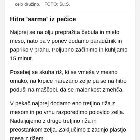
celo družino.
FOTO: Su.S.
Hitra 'sarma' iz pečice
Najprej se na olju prepražita čebula in mleto
meso, nato pa v ponev dodamo paradižnik in
papriko v prahu. Poljubno začinimo in kuhljamo
15 minut.
Posebej se skuha riž, ki se vmeša v mesno
omako, na krpice narezano zelje pa se na hitro
poduši na maščobi, da se malenkost zmehča.
V pekač najprej dodamo eno tretjino riža z
mesom in po vrhu razporedimo polovico zelja.
Nadaljujemo z drugo tretjino riža in
preostankom zelja. Zaključimo z zadnjo plastjo
mesa z rižem.