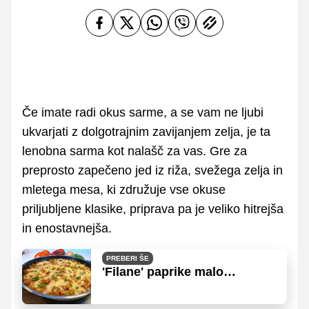
Če imate radi okus sarme, a se vam ne ljubi
ukvarjati z dolgotrajnim zavijanjem zelja, je ta
lenobna sarma kot nalašč za vas. Gre za
preprosto zapečeno jed iz riža, svežega zelja in
mletega mesa, ki združuje vse okuse
priljubljene klasike, priprava pa je veliko hitrejša
in enostavnejša.
PREBERI ŠE
'Filane' paprike malo
drugače: Hitra in enostavna
priprava v eni ponvi