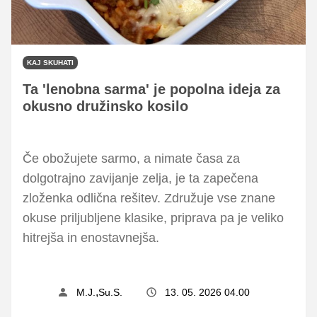
KAJ SKUHATI
Ta 'lenobna sarma' je popolna ideja za
okusno družinsko kosilo
Če obožujete sarmo, a nimate časa za
dolgotrajno zavijanje zelja, je ta zapečena
zloženka odlična rešitev. Združuje vse znane
okuse priljubljene klasike, priprava pa je veliko
hitrejša in enostavnejša.
,
M.J.
Su.S.
13. 05. 2026 04.00