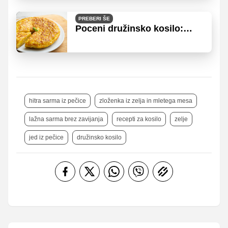
PREBERI ŠE
Poceni družinsko kosilo:
hitra pita iz osnovnih
sestavin
hitra sarma iz pečice
zloženka iz zelja in mletega mesa
lažna sarma brez zavijanja
recepti za kosilo
zelje
jed iz pečice
družinsko kosilo