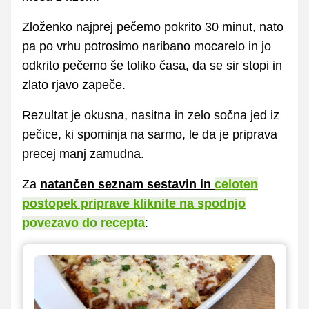
Zloženko najprej pečemo pokrito 30 minut, nato
pa po vrhu potrosimo naribano mocarelo in jo
odkrito pečemo še toliko časa, da se sir stopi in
zlato rjavo zapeče.
Rezultat je okusna, nasitna in zelo sočna jed iz
pečice, ki spominja na sarmo, le da je priprava
precej manj zamudna.
Za
natančen seznam sestavin in
celoten
postopek priprave kliknite na spodnjo
povezavo do recepta
: