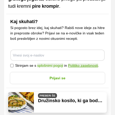
tudi kremni
pire krompir
.
Kaj skuhati?
Si pogosto brez idej, kaj skuhati? Rabiš nove ideje za hitre
in preproste obroke? Prijavi se na e-novičke in vsak teden
boš preskrbljen z novimi okusnimi recepti.
Strinjam se s
splošnimi pogoji
in
Politiko zasebnosti
.
Prijavi se
PREBERI ŠE
Družinsko kosilo, ki ga bodo
vsi pohvalili