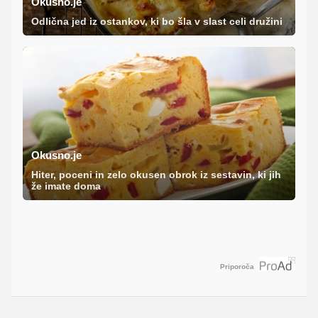
Okusno.je
Odlična jed iz ostankov, ki bo šla v slast celi družini
Okusno.je
Hiter, poceni in zelo okusen obrok iz sestavin, ki jih
že imate doma
Priporoča