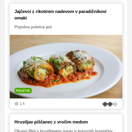
Jajčevci z rikotinim nadevom v paradižnikovi
omaki
Popolna poletna jed.
POLETJE
1 h
Hrustljav piščanec z vročim medom
Okusni fileji v hrustljavem ovoju iz koruznih kosmičev,