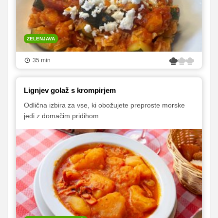
ZELENJAVA
35 min
Lignjev golaž s krompirjem
Odlična izbira za vse, ki obožujete preproste morske
jedi z domačim pridihom.