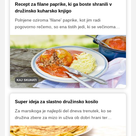
Recept za filane paprike, ki ga boste shranili v
družinsko kuharsko knjigo
Polnjene oziroma 'filane' paprike, kot jim radi
pogovorno rečemo, so ena tistih jedi, ki se večinoma
kuhajo po principu 'malo tega, malo onega'.
Predstavljamo vam klasičen recept, na katerega so
prisegale že naše babice, ki so znale pripraviti tako
dobre polnjene paprike, da smo jih vsi pojedli z užitkom
in pri tem tudi krožnike pomazali do zadnje kapljice.
KAJ SKUHATI
Super ideja za slastno družinsko kosilo
Za marsikoga je najlepši del dneva trenutek, ko se
družina zbere za mizo in uživa ob dobri hrani ter
sproščenem kramljanju. Recept, ki vam ga tokrat
ponujamo, je kot nalašč za skupna družinska kosila, saj