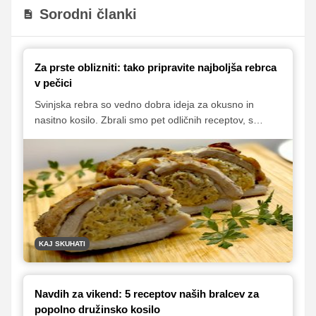
Sorodni članki
Za prste oblizniti: tako pripravite najboljša rebrca
v pečici
Svinjska rebra so vedno dobra ideja za okusno in
nasitno kosilo. Zbrali smo pet odličnih receptov, s
katerimi bodo rebrca vsakič popolna – mehka, sočna in
polna okusa.
KAJ SKUHATI
Navdih za vikend: 5 receptov naših bralcev za
popolno družinsko kosilo