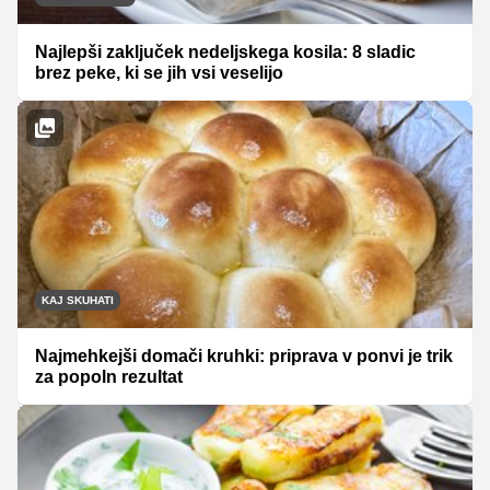
Najlepši zaključek nedeljskega kosila: 8 sladic
brez peke, ki se jih vsi veselijo
KAJ SKUHATI
Najmehkejši domači kruhki: priprava v ponvi je trik
za popoln rezultat