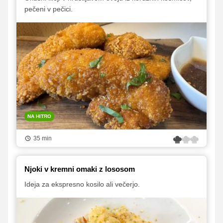
pečeni v pečici.
NA HITRO
35 min
Njoki v kremni omaki z lososom
Ideja za ekspresno kosilo ali večerjo.