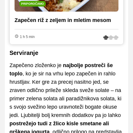
PRIPOROČAMO
Zapečen riž z zeljem in mletim mesom
1 h 5 min
Serviranje
Zapečeno zloženko je
najbolje postreči še
toplo
, ko je sir na vrhu lepo zapečen in rahlo
hrustljav. Ker gre za precej nasitno jed, se
zraven odlično prileže skleda sveže solate – na
primer zelena solata ali paradižnikova solata, ki
s svojo svežino lepo uravnoteži bogate okuse
jedi. Ljubitelji bolj kremnih dodatkov pa jo lahko
postrežejo tudi z žlico kisle smetane ali
grškega jogurta
, odlično prilogo pa predstavlja