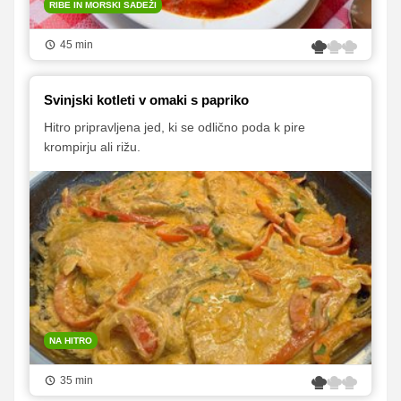
RIBE IN MORSKI SADEŽI
45 min
Svinjski kotleti v omaki s papriko
Hitro pripravljena jed, ki se odlično poda k pire
krompirju ali rižu.
NA HITRO
35 min