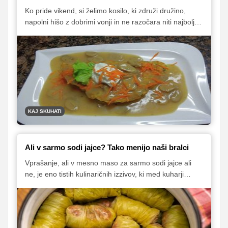
Ko pride vikend, si želimo kosilo, ki združi družino,
napolni hišo z dobrimi vonji in ne razočara niti najbolj
izbirčnih. V tem članku smo zbrali pet preverjenih
receptov naših bralcev, ki so kot nalašč za sproščeno,
a okusno družinsko kosilo.
KAJ SKUHATI
Ali v sarmo sodi jajce? Tako menijo naši bralci
Vprašanje, ali v mesno maso za sarmo sodi jajce ali
ne, je eno tistih kulinaričnih izzivov, ki med kuharji
redno sproži razpravo. Nekateri menijo, da je jajce
ključno za strukturo in sočnost, drugi pa vztrajajo, da v
pravo sarmo ne spada, saj za pripravo mase
zadostujejo zgolj meso, riž in začimbe.