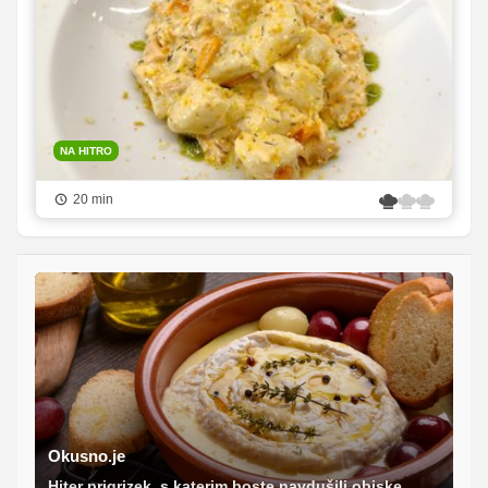
NA HITRO
20 min
Okusno.je
Hiter prigrizek, s katerim boste navdušili obiske