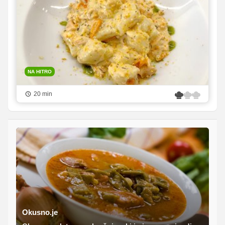
NA HITRO
20 min
Okusno.je