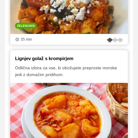
ZELENJAVA
35 min
Lignjev golaž s krompirjem
Odlična izbira za vse, ki obožujete preproste morske
jedi z domačim pridihom.