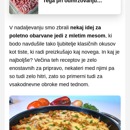
Tega pri odmrzovanju
mletega mesa raje ne
počnite!
V nadaljevanju smo zbrali
nekaj idej za
poletno obarvane jedi z mletim mesom
, ki
bodo navdušile tako ljubitelje klasičnih okusov
kot tiste, ki radi preizkušajo kaj novega. In kaj je
najboljše? Večina teh receptov je zelo
enostavnih za pripravo, nekateri med njimi pa
so tudi zelo hitri, zato so primerni tudi za
vsakodnevne obroke med tednom.