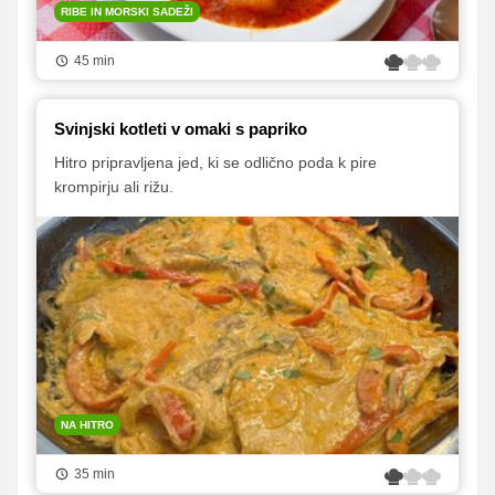
RIBE IN MORSKI SADEŽI
45 min
Svinjski kotleti v omaki s papriko
Hitro pripravljena jed, ki se odlično poda k pire
krompirju ali rižu.
NA HITRO
35 min