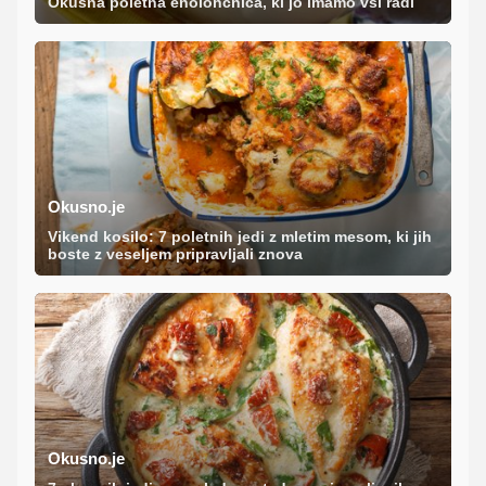
Okusna poletna enolončnica, ki jo imamo vsi radi
Okusno.je
Vikend kosilo: 7 poletnih jedi z mletim mesom, ki jih
boste z veseljem pripravljali znova
Okusno.je