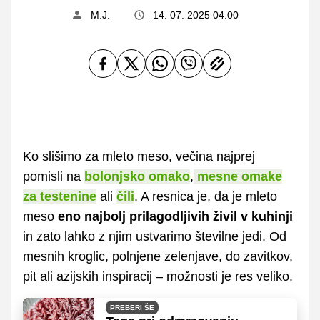
M.J.
14. 07. 2025 04.00
Ko slišimo za mleto meso, večina najprej
pomisli na
bolonjsko omako
,
mesne omake
za testenine
ali
čili
. A resnica je, da je mleto
meso
eno najbolj prilagodljivih živil v kuhinji
in zato lahko z njim ustvarimo številne jedi. Od
mesnih kroglic, polnjene zelenjave, do zavitkov,
pit ali azijskih inspiracij – možnosti je res veliko.
PREBERI ŠE