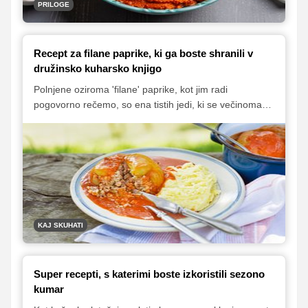
PRILOGE
Recept za filane paprike, ki ga boste shranili v
družinsko kuharsko knjigo
Polnjene oziroma 'filane' paprike, kot jim radi
pogovorno rečemo, so ena tistih jedi, ki se večinoma
kuhajo po principu 'malo tega, malo onega'.
Predstavljamo vam klasičen recept, na katerega so
prisegale že naše babice, ki so znale pripraviti tako
dobre polnjene paprike, da smo jih vsi pojedli z užitkom
in pri tem tudi krožnike pomazali do zadnje kapljice.
KAJ SKUHATI
Super recepti, s katerimi boste izkoristili sezono
kumar