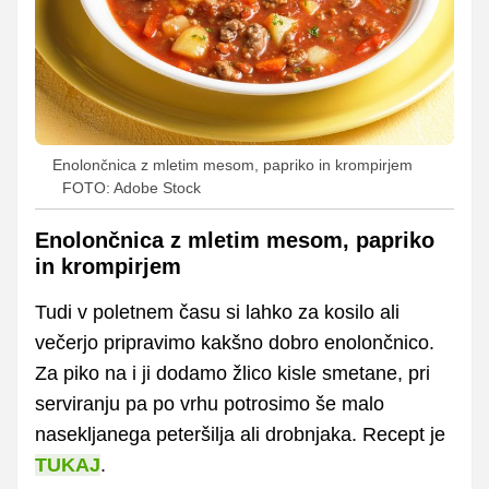
Enolončnica z mletim mesom, papriko in krompirjem
FOTO: Adobe Stock
Enolončnica z mletim mesom, papriko
in krompirjem
Tudi v poletnem času si lahko za kosilo ali
večerjo pripravimo kakšno dobro enolončnico.
Za piko na i ji dodamo žlico kisle smetane, pri
serviranju pa po vrhu potrosimo še malo
nasekljanega peteršilja ali drobnjaka. Recept je
TUKAJ
.