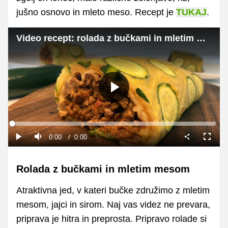
jušno osnovo in mleto meso. Recept je
TUKAJ
.
Video recept: rolada z bučkami in mletim mesom
Predvajaj
Loaded
:
0%
Current
0:00
/
Duration
0:00
Predvajaj
Tiho
Celoza
način
Time
Rolada z bučkami in mletim mesom
Atraktivna jed, v kateri bučke združimo z mletim
mesom, jajci in sirom. Naj vas videz ne prevara,
priprava je hitra in preprosta. Pripravo rolade si