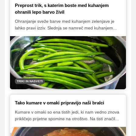
Preprost trik, s katerim boste med kuhanjem
ohranili lepo barvo živil
Ohranjanje sveže barve med kuhanjem zelenjave je
lahko pravi izziv. Slednja se namreč med kuhanjem
velikokrat razbarva ali pa postane celo nekoliko
neugledne, sivkaste barve. Še zlasti to velja za zelena
živila, kot so brokoli, špinača, stročji fižol in podobno. A
če se poslužite zelo preprostega trika in vodi za
kuhanje dodate zgolj ščepec sestavine iz domače
shrambe, bodo omenjena živila med kuhanjem
ohranila živahno zeleno barvo.
TRIKI IN NASVETI
Tako kumare v omaki pripravijo naši bralci
Kumare v omaki so ena tistih jedi, ki nam vedno znova
prikličejo prijetne spomine na otroštvo. Na tisti značilen
vonj, ki se je vel iz kuhinje naših babic, ko so na
štedilniku kuhale kumare v omaki in smo že ob vstopu