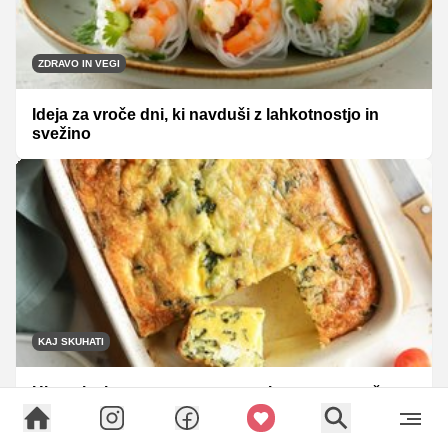
ZDRAVO IN VEGI
Ideja za vroče dni, ki navduši z lahkotnostjo in
svežino
KAJ SKUHATI
Hitra pita brez testa: vse sestavine samo zmešate
in pečica opravi ostalo