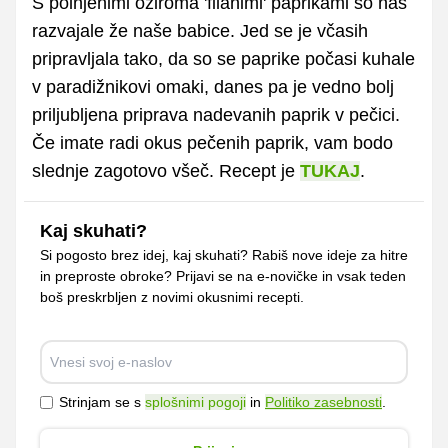
S polnjenimi oziroma 'filanimi' paprikami so nas
razvajale že naše babice. Jed se je včasih
pripravljala tako, da so se paprike počasi kuhale
v paradižnikovi omaki, danes pa je vedno bolj
priljubljena priprava nadevanih paprik v pečici.
Če imate radi okus pečenih paprik, vam bodo
slednje zagotovo všeč. Recept je
TUKAJ
.
Kaj skuhati?
Si pogosto brez idej, kaj skuhati? Rabiš nove ideje za hitre
in preproste obroke? Prijavi se na e-novičke in vsak teden
boš preskrbljen z novimi okusnimi recepti.
Strinjam se s
splošnimi pogoji
in
Politiko zasebnosti
.