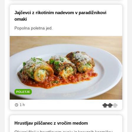
Jajčevci z rikotinim nadevom v paradižnikovi
omaki
Popolna poletna jed.
POLETJE
1 h
Hrustljav piščanec z vročim medom
Okusni fileji v hrustljavem ovoju iz koruznih kosmičev,