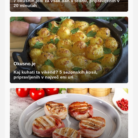
7 okusnih jedi za vsak dan v tednu, pripravljenih v
20 minutah
Okusno.je
Kaj kuhati ta vikend? 5 sezonskih kosil,
pripravljenih v največ eni uri