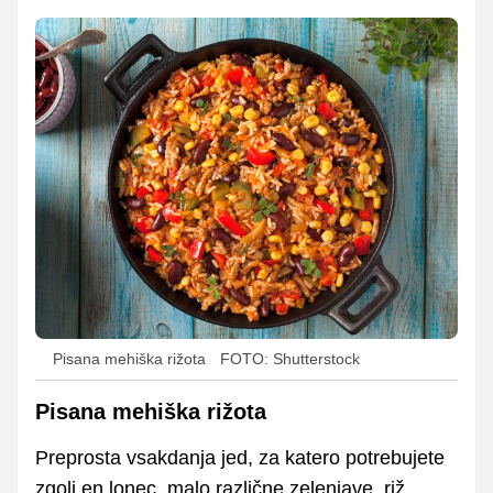
Pisana mehiška rižota
FOTO: Shutterstock
Pisana mehiška rižota
Preprosta vsakdanja jed, za katero potrebujete
zgolj en lonec, malo različne zelenjave, riž,