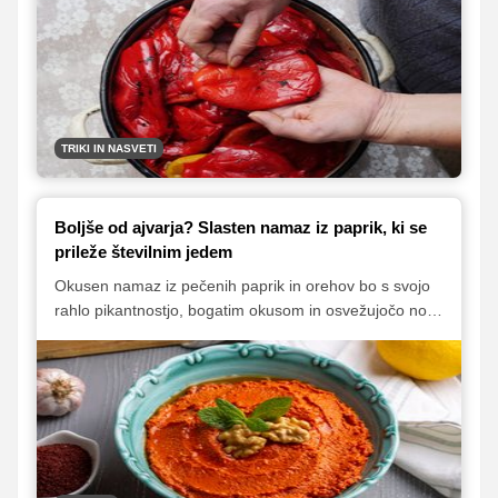
za njeno pripravo moramo paprike predhodno speči,
kar lahko naredimo na različne načine. Če uporabimo
pečico, priprava pečenih paprik ni pretirano zamudna.
Med peko paprika dobi sladkast okus in če jo prav
zapečemo, dobi tudi lepo dimljeno aromo.
TRIKI IN NASVETI
Boljše od ajvarja? Slasten namaz iz paprik, ki se
prileže številnim jedem
Okusen namaz iz pečenih paprik in orehov bo s svojo
rahlo pikantnostjo, bogatim okusom in osvežujočo noto
limoninega soka zagotovo navdušil vaše brbončice.
Ponudite ga s krekerji, narezki in svežo zelenjavo,
namažite ga na kruh, zmešajte s testeninami ali pa
postrezite kot dodatek pečenemu piščancu in ribam.