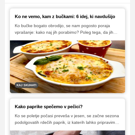
Ko ne vemo, kam z bučkami: 6 idej, ki navdušijo
Ko bučke bogato obrodijo, se nam pogosto poraja
vprašanje: kako naj jih porabimo? Poleg tega, da jih
spaniramo in ocvremo, spremenimo v okusno juho ali
preproste zelenjavne polpete, jih lahko uporabimo tudi
za številne druge jedi. Nekaj okusnih predlogov vam
ponujamo na spodnjih povezavah.
KAJ SKUHATI
Kako paprike spečemo v pečici?
Ko se poletje počasi preveša v jesen, se začne sezona
podolgovatih rdečih paprik, iz katerih lahko pripravimo
odlično solato, ki se izvrstno prileže k mesu z žara. A