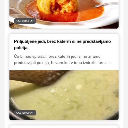
KAJ SKUHATI
Priljubljene jedi, brez katerih si ne predstavljamo
poletja
Če bi nas vprašali, brez katerih jedi si ne znamo
predstavljati poletja, bi vam kot v topu izstrelili: brez
boranije, polnjenih paprik in slivovih knedlov. Da boste
v omenjenih poletnih klasikah lahko uživali tudi vi, vam
v nadaljevanju ponujamo vse tri recepte, zbirko pa smo
obogatili še s štirimi jedmi, ki v poletnem času med
našimi bralci po priljubljenosti vsako leto močno
izstopajo.
KAJ SKUHATI