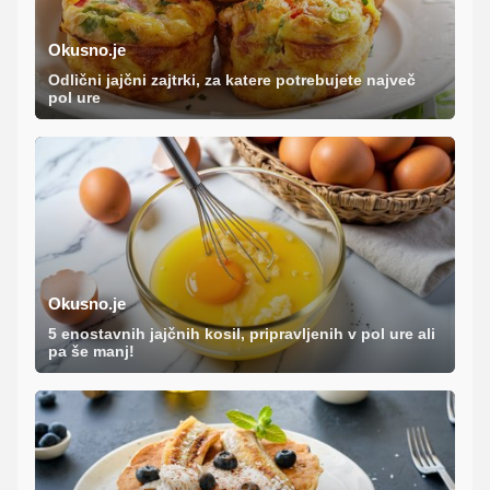
Okusno.je
Odlični jajčni zajtrki, za katere potrebujete največ
pol ure
Okusno.je
5 enostavnih jajčnih kosil, pripravljenih v pol ure ali
pa še manj!