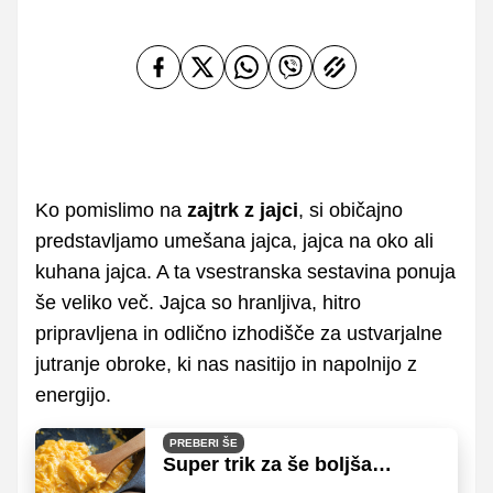
Ko pomislimo na
zajtrk z jajci
, si običajno
predstavljamo umešana jajca, jajca na oko ali
kuhana jajca. A ta vsestranska sestavina ponuja
še veliko več. Jajca so hranljiva, hitro
pripravljena in odlično izhodišče za ustvarjalne
jutranje obroke, ki nas nasitijo in napolnijo z
energijo.
PREBERI ŠE
Super trik za še boljša
umešana jajca