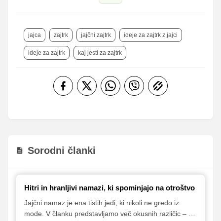
jajca
zajtrk
jajčni zajtrk
ideje za zajtrk z jajci
ideje za zajtrk
kaj jesti za zajtrk
Sorodni članki
Hitri in hranljivi namazi, ki spominjajo na otroštvo
Jajčni namaz je ena tistih jedi, ki nikoli ne gredo iz
mode. V članku predstavljamo več okusnih različic – od