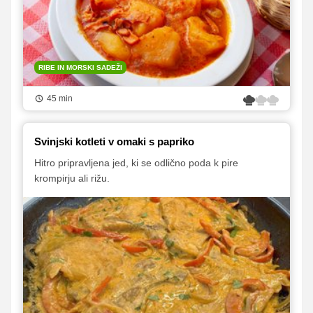
RIBE IN MORSKI SADEŽI
45 min
Svinjski kotleti v omaki s papriko
Hitro pripravljena jed, ki se odlično poda k pire
krompirju ali rižu.