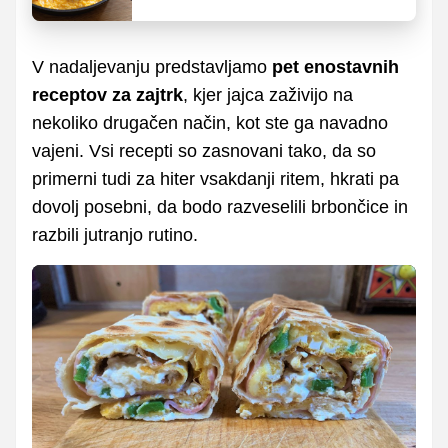
V nadaljevanju predstavljamo
pet enostavnih
receptov za zajtrk
, kjer jajca zaživijo na
nekoliko drugačen način, kot ste ga navadno
vajeni. Vsi recepti so zasnovani tako, da so
primerni tudi za hiter vsakdanji ritem, hkrati pa
dovolj posebni, da bodo razveselili brbončice in
razbili jutranjo rutino.
FOTO: osebni arhiv