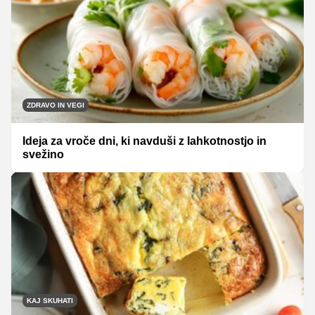
ZDRAVO IN VEGI
Ideja za vroče dni, ki navduši z lahkotnostjo in
svežino
KAJ SKUHATI