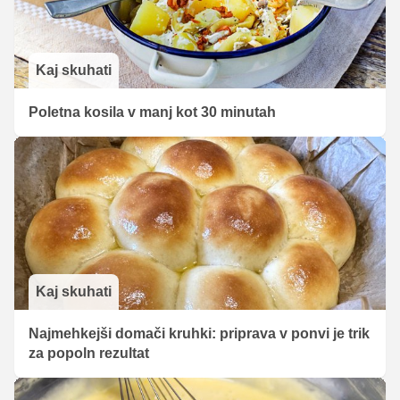
Kaj skuhati
Poletna kosila v manj kot 30 minutah
Kaj skuhati
Najmehkejši domači kruhki: priprava v ponvi je trik
za popoln rezultat