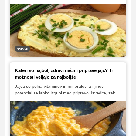
klasičnega namaza, kakršnega se spomnimo iz vrtca in
šole, do sodobnejših izvedb s skuto, tuno in zelenjavo.
Gre za preprosto, hranljivo in vsestransko jed, ki jo
lahko uporabimo na številne načine, od hitrega zajtrka
do lahke večerje ali malice.
NAMAZI
Kateri so najbolj zdravi načini priprave jajc? Tri
možnosti veljajo za najboljše
Jajca so polna vitaminov in mineralov, a njihov
potencial se lahko izgubi med pripravo. Izvedite, zakaj
so kuhana, poširana in pečena jajca med najbolj
zdravimi možnostmi ter kako preprosti triki naredijo tudi
umešana jajca in omlete bolj hranljive.