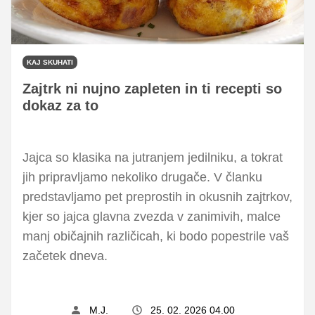
KAJ SKUHATI
Zajtrk ni nujno zapleten in ti recepti so
dokaz za to
Jajca so klasika na jutranjem jedilniku, a tokrat
jih pripravljamo nekoliko drugače. V članku
predstavljamo pet preprostih in okusnih zajtrkov,
kjer so jajca glavna zvezda v zanimivih, malce
manj običajnih različicah, ki bodo popestrile vaš
začetek dneva.
M.J.
25. 02. 2026 04.00