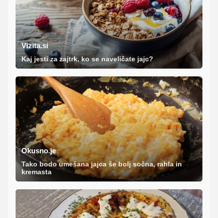
Vizita.si
Kaj jesti za zajtrk, ko se naveličate jajc?
Okusno.je
Tako bodo umešana jajca še bolj sočna, rahla in
kremasta