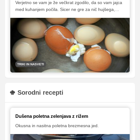
Verjetno se vam je že večkrat zgodilo, da so vam jajca
med kuhanjem počila. Sicer ne gre za nič hujšega,
razen tega, da se beljak razlije v vodo in jajce izgubi
obliko, a takšnih jajc žal ne moremo uporabiti za
velikonočne pirhe. Zato je dobro, da to poskušamo
preprečiti. Pri tem si lahko pomagamo z zelo
preprostim trikom, ki vam ga razkrivamo v
nadaljevanju.
TRIKI IN NASVETI
Sorodni recepti
Dušena poletna zelenjava z rižem
Okusna in nasitna poletna brezmesna jed.