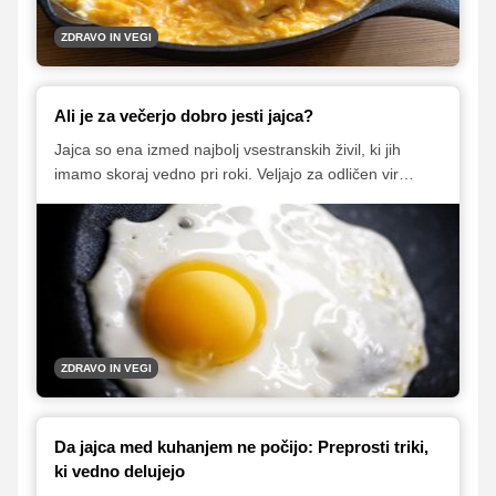
ZDRAVO IN VEGI
Ali je za večerjo dobro jesti jajca?
Jajca so ena izmed najbolj vsestranskih živil, ki jih
imamo skoraj vedno pri roki. Veljajo za odličen vir
beljakovin, vitaminov in mineralov, poleg tega pa jih
lahko pripravimo na nešteto načinov. So zelo
priljubljena izbira za pripravo zdravih in hranljivih
zajtrkov, pogosto pa se pojavi vprašanje: ali so jajca
primerna tudi za večerjo?
ZDRAVO IN VEGI
Da jajca med kuhanjem ne počijo: Preprosti triki,
ki vedno delujejo