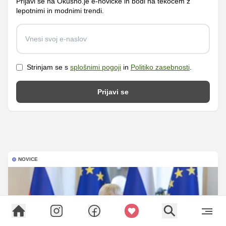
Prijavi se na Okusno.je e-novičke in bodi na tekočem z
lepotnimi in modnimi trendi.
Strinjam se s
splošnimi pogoji
in
Politiko zasebnosti
.
Prijavi se
NOVICE