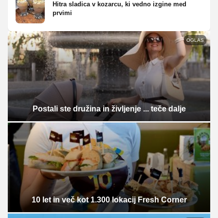
Hitra sladica v kozarcu, ki vedno izgine med
prvimi
OGLAS
Postali ste družina in življenje ... teče dalje
10 let in več kot 1.300 lokacij Fresh Corner