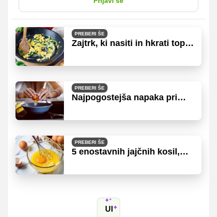
Prijavi se
PREBERI ŠE
Zajtrk, ki nasiti in hkrati topi
maščobe
PREBERI ŠE
Najpogostejša napaka pri
jajcih, ki jo dela skoraj vsak v
kuhinji
PREBERI ŠE
5 enostavnih jajčnih kosil,
pripravljenih v pol ure ali pa
še manj!
UI