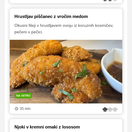
Hrustljav piščanec z vročim medom
Okusni fileji v hrustljavem ovoju iz koruznih kosmičev,
pečeni v pečici.
NA HITRO
35 min
Njoki v kremni omaki z lososom