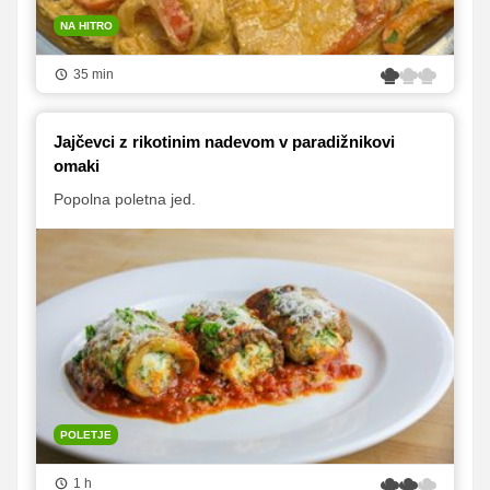
NA HITRO
35 min
Jajčevci z rikotinim nadevom v paradižnikovi
omaki
Popolna poletna jed.
POLETJE
1 h