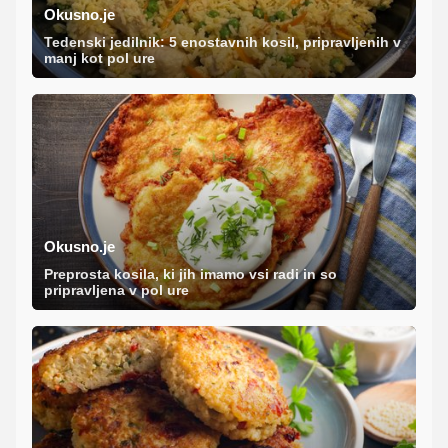
Okusno.je
Tedenski jedilnik: 5 enostavnih kosil, pripravljenih v
manj kot pol ure
Okusno.je
Preprosta kosila, ki jih imamo vsi radi in so
pripravljena v pol ure