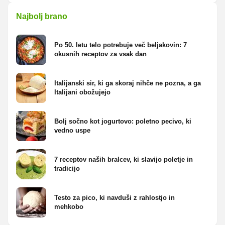
Najbolj brano
Po 50. letu telo potrebuje več beljakovin: 7
okusnih receptov za vsak dan
Italijanski sir, ki ga skoraj nihče ne pozna, a ga
Italijani obožujejo
Bolj sočno kot jogurtovo: poletno pecivo, ki
vedno uspe
7 receptov naših bralcev, ki slavijo poletje in
tradicijo
Testo za pico, ki navduši z rahlostjo in
mehkobo