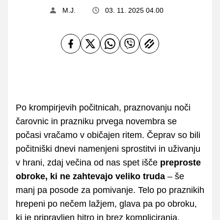
M.J.
03. 11. 2025 04.00
Po krompirjevih počitnicah, praznovanju noči
čarovnic in prazniku prvega novembra se
počasi vračamo v običajen ritem. Čeprav so bili
počitniški dnevi namenjeni sprostitvi in uživanju
v hrani, zdaj večina od nas spet išče
preproste
obroke, ki ne zahtevajo veliko truda
– še
manj pa posode za pomivanje. Telo po praznikih
hrepeni po nečem lažjem, glava pa po obroku,
ki je pripravljen hitro in brez kompliciranja.