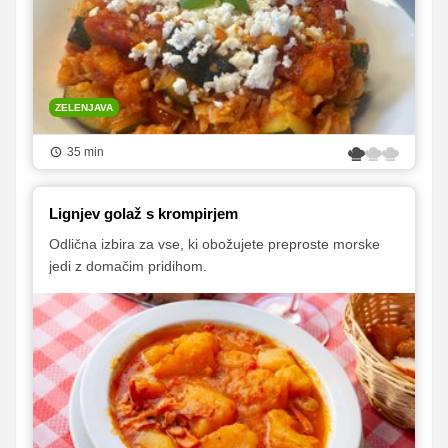
ZELENJAVA
35 min
Lignjev golaž s krompirjem
Odlična izbira za vse, ki obožujete preproste morske
jedi z domačim pridihom.