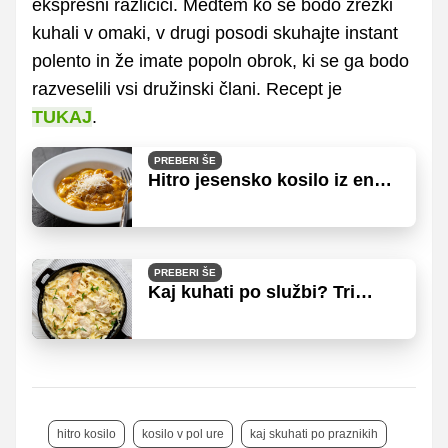
ekspresni različici. Medtem ko se bodo zrezki
kuhali v omaki, v drugi posodi skuhajte instant
polento in že imate popoln obrok, ki se ga bodo
razveselili vsi družinski člani. Recept je
TUKAJ
.
PREBERI ŠE
Hitro jesensko kosilo iz ene
posode
PREBERI ŠE
Kaj kuhati po službi? Tri
ideje za večerjo, ki bo na mizi
čez pol ure
hitro kosilo
kosilo v pol ure
kaj skuhati po praznikih