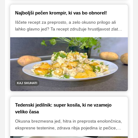
Najboljši pečen krompir, ki vas bo obnorel!
Iščete recept za preprosto, a zelo okusno prilogo ali
lahko glavno jed? Ta recept združuje hrustljavost zlato
zapečenega krompirja z bogatim, kremastim okusom
pečene fete in sredozemskimi začimbami. Idealno za
hitro kosilo, večerjo ali gurmanski dodatek k pečenemu
mesu in dobrotam z žara.
KAJ SKUHATI
Tedenski jedilnik: super kosila, ki ne vzamejo
veliko časa
Okusna brezmesna jed, hitra in preprosta enolončnica,
ekspresne testenine, zdrava ribja pojedina iz pečice,
sočni 'zrezki' v gobovi omaki, pa še kaj bi se našlo.