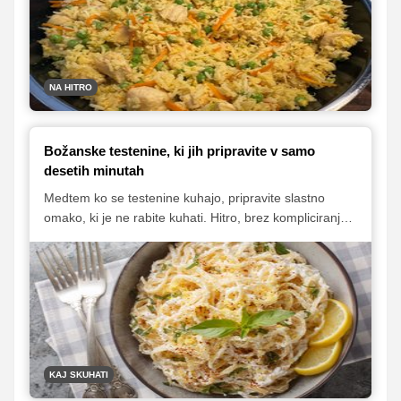
okusno kosilo v manj kot pol ure. Predstavljamo vam
pet hitrih in enostavnih idej, ki vam bodo olajšale
vsakdan.
NA HITRO
Božanske testenine, ki jih pripravite v samo
desetih minutah
Medtem ko se testenine kuhajo, pripravite slastno
omako, ki je ne rabite kuhati. Hitro, brez kompliciranja
in popolno za enostavne obroke med tednom.
KAJ SKUHATI