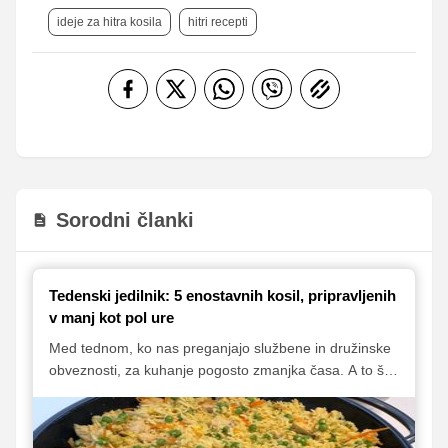
ideje za hitra kosila
hitri recepti
Sorodni članki
Tedenski jedilnik: 5 enostavnih kosil, pripravljenih
v manj kot pol ure
Med tednom, ko nas preganjajo službene in družinske
obveznosti, za kuhanje pogosto zmanjka časa. A to še
ne pomeni, da moramo poseči po nezdravih bližnjicah
ali se odpovedati okusnemu obroku. Rešitev so hitri in
enostavni recepti, s katerimi lahko na mizo postavimo