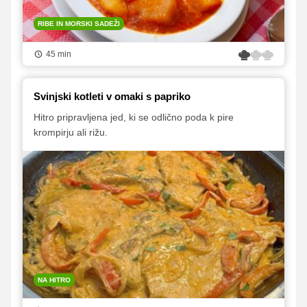
RIBE IN MORSKI SADEŽI
45 min
Svinjski kotleti v omaki s papriko
Hitro pripravljena jed, ki se odlično poda k pire
krompirju ali rižu.
NA HITRO