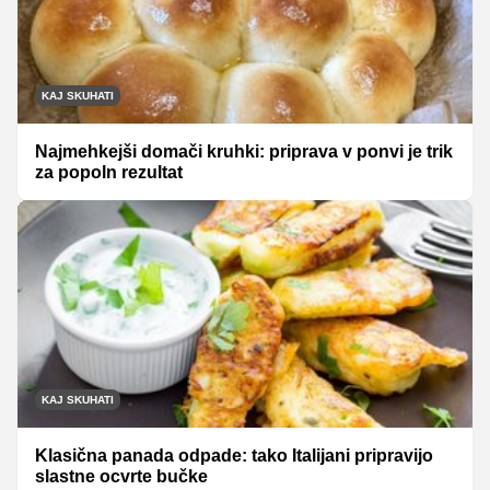
KAJ SKUHATI
Najmehkejši domači kruhki: priprava v ponvi je trik
za popoln rezultat
KAJ SKUHATI
Klasična panada odpade: tako Italijani pripravijo
slastne ocvrte bučke