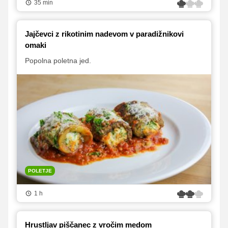
35 min
Jajčevci z rikotinim nadevom v paradižnikovi
omaki
Popolna poletna jed.
POLETJE
1 h
Hrustljav piščanec z vročim medom