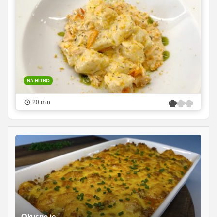
NA HITRO
20 min
Okusno.je