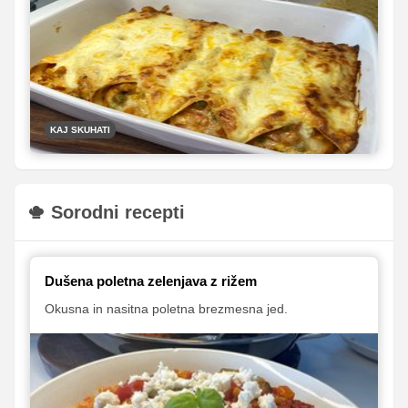
Odlične jedi za vse dni v tednu, katerih priprava vam
ne bo vzela veliko dragocenega časa.
KAJ SKUHATI
Sorodni recepti
Dušena poletna zelenjava z rižem
Okusna in nasitna poletna brezmesna jed.