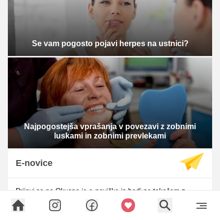
Se vam pogosto pojavi herpes na ustnici?
Najpogostejša vprašanja v povezavi z zobnimi
luskami in zobnimi prevlekami
E-novice
Prijavi se na Okusno.je e-novičke in bodi na tekočem z
lepotnimi in modnimi trendi.