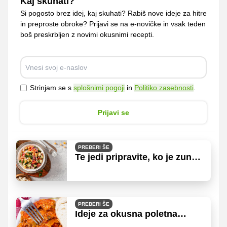
Kaj skuhati?
Si pogosto brez idej, kaj skuhati? Rabiš nove ideje za hitre
in preproste obroke? Prijavi se na e-novičke in vsak teden
boš preskrbljen z novimi okusnimi recepti.
Strinjam se s
splošnimi pogoji
in
Politiko zasebnosti
.
Prijavi se
PREBERI ŠE
Te jedi pripravite, ko je zunaj
prevroče, da bi kuhali
PREBERI ŠE
Ideje za okusna poletna
kosila brez mesa