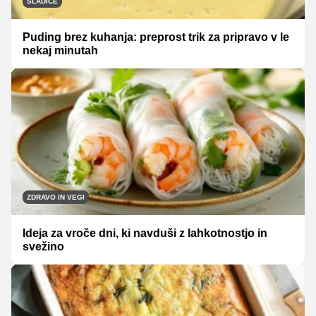
SLADICE
Puding brez kuhanja: preprost trik za pripravo v le
nekaj minutah
ZDRAVO IN VEGI
Ideja za vroče dni, ki navduši z lahkotnostjo in
svežino