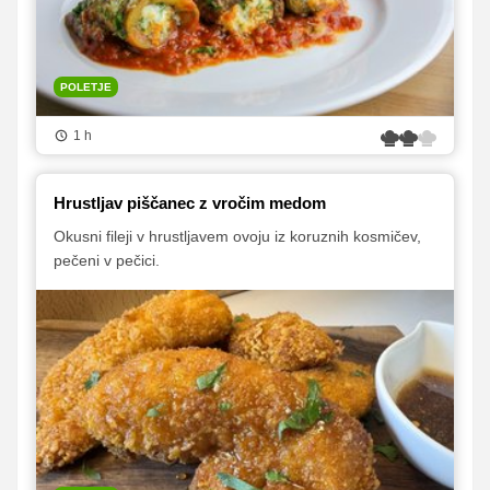
POLETJE
1 h
Hrustljav piščanec z vročim medom
Okusni fileji v hrustljavem ovoju iz koruznih kosmičev,
pečeni v pečici.