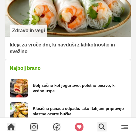
Zdravo in vegi
Ideja za vroče dni, ki navduši z lahkotnostjo in
svežino
Najbolj brano
Bolj sočno kot jogurtovo: poletno pecivo, ki
vedno uspe
Klasična panada odpade: tako Italijani pripravijo
slastne ocvrte bučke
Najmehkejši domači kruhki: priprava v ponvi je