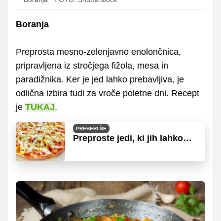
Boranja
Preprosta mesno-zelenjavno enolončnica,
pripravljena iz stročjega fižola, mesa in
paradižnika. Ker je jed lahko prebavljiva, je
odlična izbira tudi za vroče poletne dni. Recept
je
TUKAJ
.
PREBERI ŠE
Preproste jedi, ki jih lahko
pripravite na kampiranju