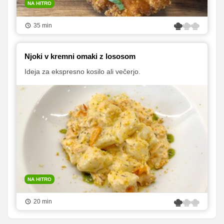
NA HITRO
35 min
Njoki v kremni omaki z lososom
Ideja za ekspresno kosilo ali večerjo.
NA HITRO
20 min