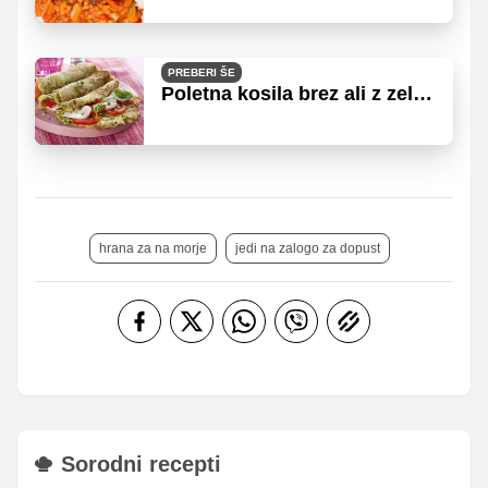
PREBERI ŠE
Poletna kosila brez ali z zelo
malo kuhanja
hrana za na morje
jedi na zalogo za dopust
Sorodni recepti