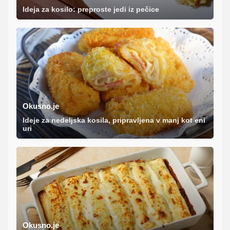
Ideja za kosilo: preproste jedi iz pečice
Okusno.je
Ideje za nedeljska kosila, pripravljena v manj kot eni
uri
Okusno.je