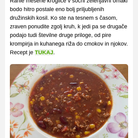
Rahle mesene kroglice v sočni zelenjavni omaki
bodo hitro postale eno bolj priljubljenih
družinskih kosil. Ko ste na tesnem s časom,
zraven ponudite zgolj kruh, k jedi pa se drugače
podajo tudi številne druge priloge, od pire
krompirja in kuhanega riža do cmokov in njokov.
Recept je
TUKAJ
.