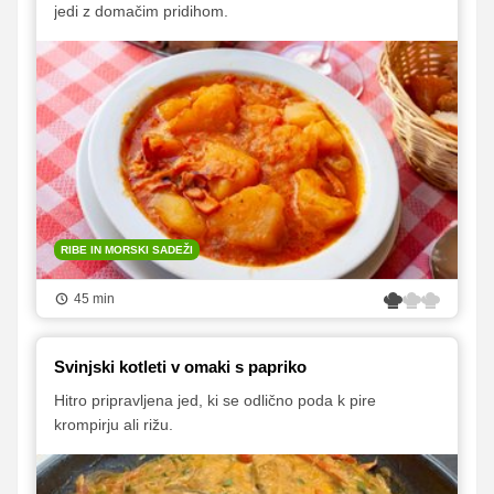
jedi z domačim pridihom.
RIBE IN MORSKI SADEŽI
45 min
Svinjski kotleti v omaki s papriko
Hitro pripravljena jed, ki se odlično poda k pire
krompirju ali rižu.