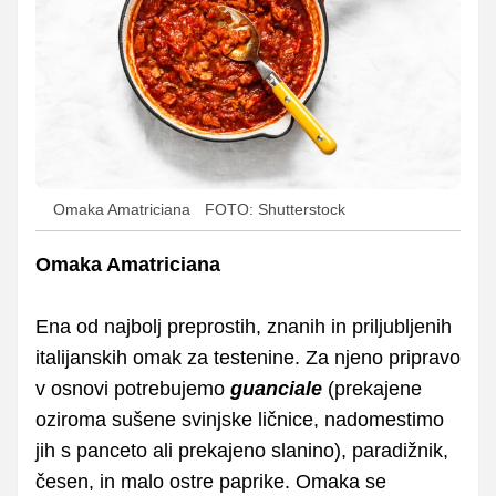
Omaka Amatriciana
FOTO: Shutterstock
Omaka Amatriciana
Ena od najbolj preprostih, znanih in priljubljenih
italijanskih omak za testenine. Za njeno pripravo
v osnovi potrebujemo
guanciale
(prekajene
oziroma sušene svinjske ličnice, nadomestimo
jih s panceto ali prekajeno slanino), paradižnik,
česen, in malo ostre paprike. Omaka se