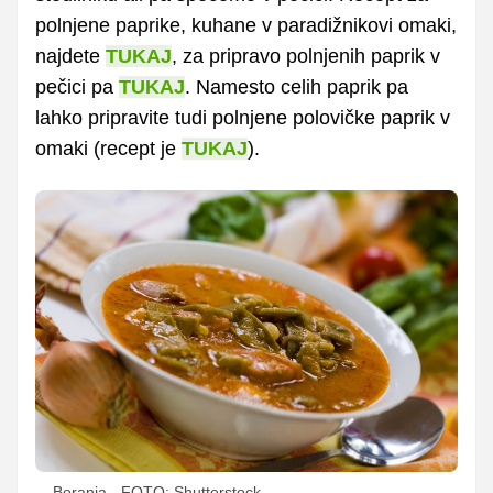
polnjene paprike, kuhane v paradižnikovi omaki,
najdete
TUKAJ
, za pripravo polnjenih paprik v
pečici pa
TUKAJ
. Namesto celih paprik pa
lahko pripravite tudi polnjene polovičke paprik v
omaki (recept je
TUKAJ
).
Boranja
FOTO: Shutterstock