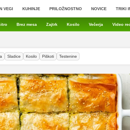
N VEGI
KUHINJE
PRILOŽNOSTNO
NOVICE
TRIKI 
itro
Brez mesa
Zajtrk
Kosilo
Večerja
Video re
a
Sladice
Kosilo
Piškoti
Testenine