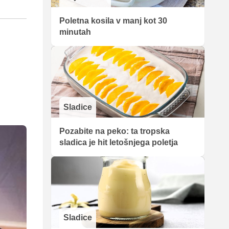
Poletna kosila v manj kot 30
minutah
Sladice
Pozabite na peko: ta tropska
sladica je hit letošnjega poletja
Sladice