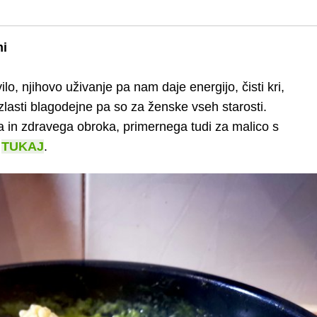
mi
o, njihovo uživanje pa nam daje energijo, čisti kri,
zlasti blagodejne pa so za ženske vseh starosti.
a in zdravega obroka, primernega tudi za malico s
e
TUKAJ
.