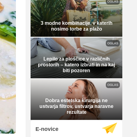
OGLAS
3 modne kombinacije, v katerih
nosimo torbe za plažo
OGLAS
Lepilo za ploščice v različnih
prostorih – katero izbrati in na kaj
biti pozoren
OGLAS
Dobra estetska kirurgija ne
ustvarja filtrov, ustvarja naravne
rezultate
E-novice