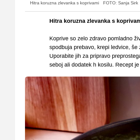
Hitra koruzna zlevanka s koprivami
FOTO: Sanja Sirk
Hitra koruzna zlevanka s kopriva
Koprive so zelo zdravo pomladno živil
spodbuja prebavo, krepi ledvice, še 
Uporabite jih za pripravo preprosteg
seboj ali dodatek h kosilu. Recept j