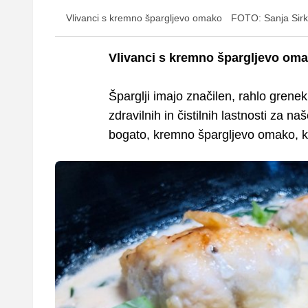
Vlivanci s kremno špargljevo omako
FOTO: Sanja Sirk
Vlivanci s kremno špargljevo om
Šparglji imajo značilen, rahlo grene
zdravilnih in čistilnih lastnosti za na
bogato, kremno špargljevo omako, ki