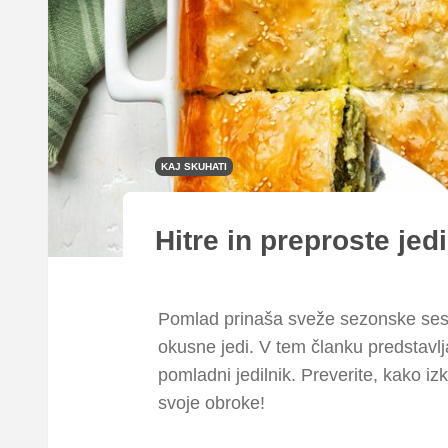
KAJ SKUHATI
Hitre in preproste jed
Pomlad prinaša sveže sezonske sesta
okusne jedi. V tem članku predstavlj
pomladni jedilnik. Preverite, kako izk
svoje obroke!