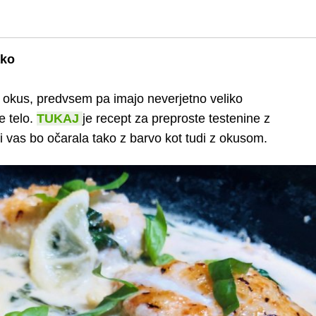
ako
k okus, predvsem pa imajo neverjetno veliko
še telo.
TUKAJ
je recept za preproste testenine z
 vas bo očarala tako z barvo kot tudi z okusom.