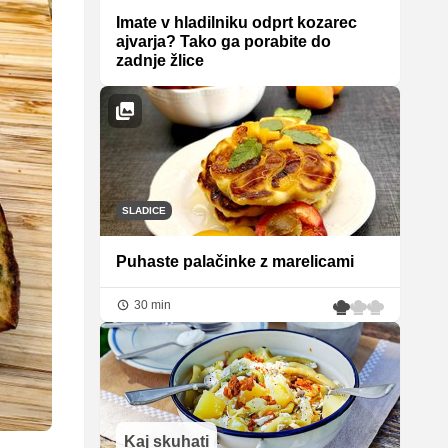
Imate v hladilniku odprt kozarec
ajvarja? Tako ga porabite do
zadnje žlice
SLADICE
Puhaste palačinke z marelicami
30 min
Kaj skuhati