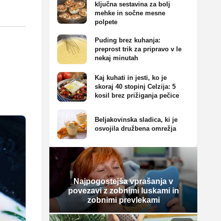
ključna sestavina za bolj
mehke in sočne mesne
polpete
Puding brez kuhanja:
preprost trik za pripravo v le
nekaj minutah
Kaj kuhati in jesti, ko je
skoraj 40 stopinj Celzija: 5
kosil brez prižiganja pečice
Beljakovinska sladica, ki je
osvojila družbena omrežja
Najpogostejša vprašanja v
povezavi z zobnimi luskami in
zobnimi prevlekami