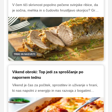
V čem tiči skrivnost popolno pečene svinjske ribice, da
je sočna, mehka in s čudovito hrustljavo skorjico? Gre
za kombinacijo dveh tehnik kuhanja in uporabe
omamne marinade.
TRIKI IN NASVETI
Vikend obroki: Top jedi za sproščanje po
napornem tednu
Vikend je čas za počitek, sprostitev in uživanje v hrani,
ki nas napolni z energijo in nas razvaja z bogatimi
okusi. Ko si želite malce predahniti po dolgem in
napornem tednu ter si povrniti novih moči, so idealna
izbira jedi, ki združujejo preprostost priprave in