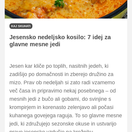
KAJ SKUHATI
Jesensko nedeljsko kosilo: 7 idej za
glavne mesne jedi
Jesen kar kliče po toplih, nasitnih jedeh, ki
zadišijo po domačnosti in zberejo družino za
mizo. Prav ob nedeljah si zato radi vzamemo
več časa in pripravimo nekaj posebnega – od
mesnih jedi z bučo ali gobami, do svinjine s
krompirjem in korenasto zelenjavo ali počasi
kuhanega govejega raguja. To so glavne mesne
jedi, ki združujejo sezonske okuse in ustvarijo
pravo jesensko vzdušje na krožniku.