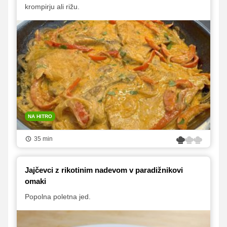
krompirju ali rižu.
NA HITRO
35 min
Jajčevci z rikotinim nadevom v paradižnikovi
omaki
Popolna poletna jed.