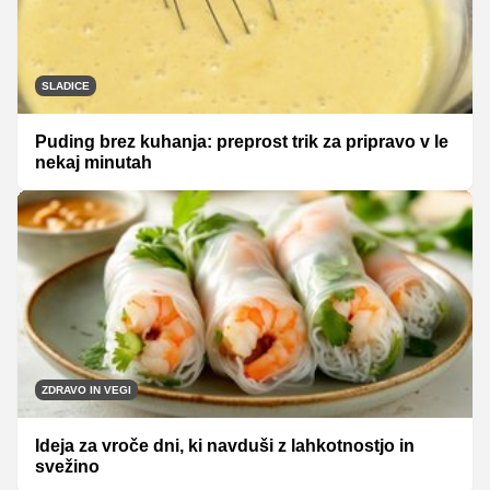
SLADICE
Puding brez kuhanja: preprost trik za pripravo v le
nekaj minutah
ZDRAVO IN VEGI
Ideja za vroče dni, ki navduši z lahkotnostjo in
svežino