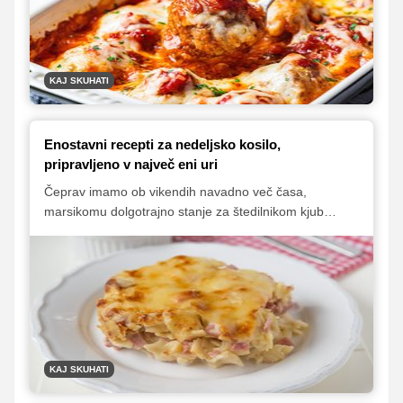
bogastvo domačih okusov. Predstavljamo vam nekaj
idej za vikend obroke, ki bodo postali vaša nova
najljubša razvada.
KAJ SKUHATI
Enostavni recepti za nedeljsko kosilo,
pripravljeno v največ eni uri
Čeprav imamo ob vikendih navadno več časa,
marsikomu dolgotrajno stanje za štedilnikom kjub
vsemu ni ravno ljubo opravilo. Namesto da se v takih
trenutkih odločite za pico ali pa si naročite hrano na
dom, je bolje, da zavihate rokave in skuhate kakšno
preprosto kosilo. Pri tem si pomagajte z našimi predlogi
odličnih receptov, ki so enostavni za pripravo, končni
rezultat pa so okusni obroki, ki bodo navdušili vse
družinske člane.
KAJ SKUHATI