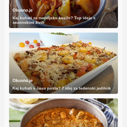
Okusno.je
Kaj kuhati za nedeljsko kosilo? Top ideje s
sezonskimi živili
Okusno.je
Kaj kuhati v času posta? 7 idej za tedenski jedilnik