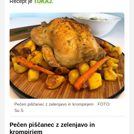
Recept je
TUKAJ
.
Pečen piščanec z zelenjavo in krompirjem
FOTO:
Su.S.
Pečen piščanec z zelenjavo in
krompirjem