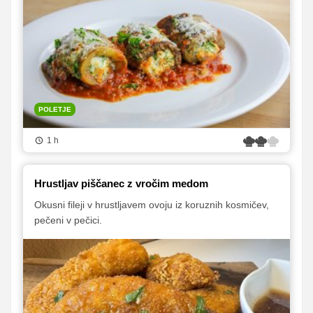
POLETJE
1 h
Hrustljav piščanec z vročim medom
Okusni fileji v hrustljavem ovoju iz koruznih kosmičev,
pečeni v pečici.