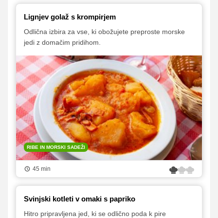
Lignjev golaž s krompirjem
Odlična izbira za vse, ki obožujete preproste morske
jedi z domačim pridihom.
RIBE IN MORSKI SADEŽI
45 min
Svinjski kotleti v omaki s papriko
Hitro pripravljena jed, ki se odlično poda k pire