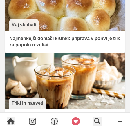
Kaj skuhati
Najmehkejši domači kruhki: priprava v ponvi je trik
za popoln rezultat
Triki in nasveti
Nepričakovana sestavina za boljšo ledeno kavo, ki
jo imate zagotovo doma