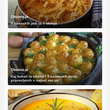
Okusno.je
9 jesenskih jedi za v skrinjo
Okusno.je
Kaj kuhati ta vikend? 5 sezonskih kosil,
pripravljenih v največ eni uri