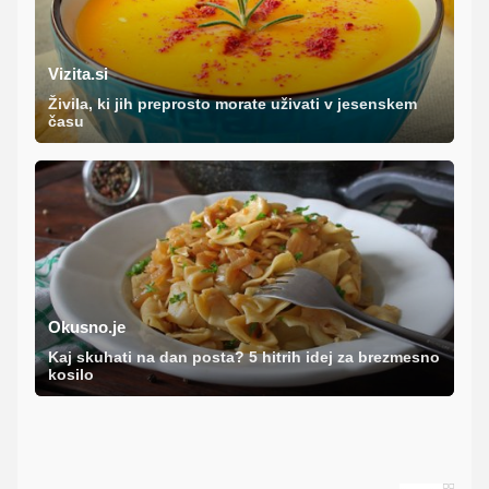
Vizita.si
Živila, ki jih preprosto morate uživati v jesenskem
času
Okusno.je
Kaj skuhati na dan posta? 5 hitrih idej za brezmesno
kosilo