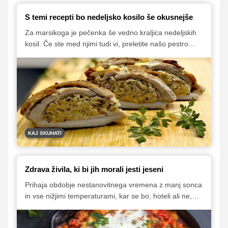
S temi recepti bo nedeljsko kosilo še okusnejše
Za marsikoga je pečenka še vedno kraljica nedeljskih
kosil. Če ste med njimi tudi vi, preletite našo pestro
zbirko receptov, ki bodo zadovoljili vse priložnosti in
okuse. Od klasične štefani ali svinjske pečenke do
malo bolj prefinjenih polnjenih svinjskih reber ali
wellingtonske pečenke, ki je prava paša za oči in
brbončice.
KAJ SKUHATI
Zdrava živila, ki bi jih morali jesti jeseni
Prihaja obdobje nestanovitnega vremena z manj sonca
in vse nižjimi temperaturami, kar se bo, hoteli ali ne,
poznalo tudi na našem počutju. Zato je še kako
pomembno, da v tem času na svoj jedilnik umestimo