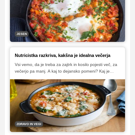
živila, ki pomagajo blažiti sezonske tegobe, nas
oskrbijo z vitamini, minerali in hranili ter nas pripravijo
na vsakodnevne izzive.
JESEN
Nutricistka razkriva, kakšna je idealna večerja
Vsi vemo, da je treba za zajtrk in kosilo pojesti več, za
večerjo pa manj. A kaj to dejansko pomeni? Kaj je
ravno prav? Kaj pa je preveč? In katera živila izbrati?
Za pojasnilo smo prosili prehransko strokovnjakinjo
Karlo Klander, ki nam je dala tudi nekaj predlogov
jesenskih zdravih obrokov.
ZDRAVO IN VEGI