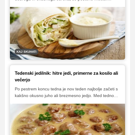
Seveda se da, samo s pravimi sestavinami in recepti
se morate oborožiti. Predstavljamo vam nekaj naših
najljubših ekspresnih jedi, med katerimi boste našli tudi
nekaj zdravih in uravnoteženih alternativ.
KAJ SKUHATI
Tedenski jedilnik: hitre jedi, primerne za kosilo ali
večerjo
Po pestrem koncu tedna je nov teden najbolje začeti s
kakšno okusno juho ali brezmesno jedjo. Med tednom
bodo odlično teknile hitro pripravljene testenine ali
rižota, ob koncu tedna pa si lahko pripravite okusen
piščančji giros ali odlične mesne kroglice v naravni
omaki.