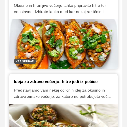
Okusne in hranljive večerje lahko pripravite hitro ter
enostavno. Izbirate lahko med kar nekaj različnimi
idejami, ki vam tudi dopuščajo veliko možnosti
prilagajanja sestavin vašim preferencam in okusu. V
nadaljevanju vam predstavljamo nekaj preprostih
receptov, ki niso samo hranljivi, temveč tudi preprosti
za pripravo.
KAJ SKUHATI
Ideja za zdravo večerjo: hitre jedi iz pečice
Predstavljamo vam nekaj odličnih idej za okusno in
zdravo zimsko večerjo, za katero ne potrebujete več
kot 30 minut, pripravite pa jo kar v pečici.