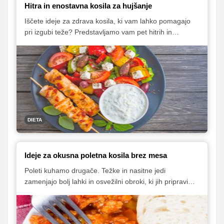
Hitra in enostavna kosila za hujšanje
Iščete ideje za zdrava kosila, ki vam lahko pomagajo
pri izgubi teže? Predstavljamo vam pet hitrih in
preprostih receptov, ki so hkrati okusni in hranljivi!
DIETA
Ideje za okusna poletna kosila brez mesa
Poleti kuhamo drugače. Težke in nasitne jedi
zamenjajo bolj lahki in osvežilni obroki, ki jih pripravimo
s čim manj kuhanja in motanja po kuhinji. Na naših
krožnikih večinoma kraljuje zelenjava, ki jo je poleti
resnično v izobilju, prav tako pa tudi ne zahteva