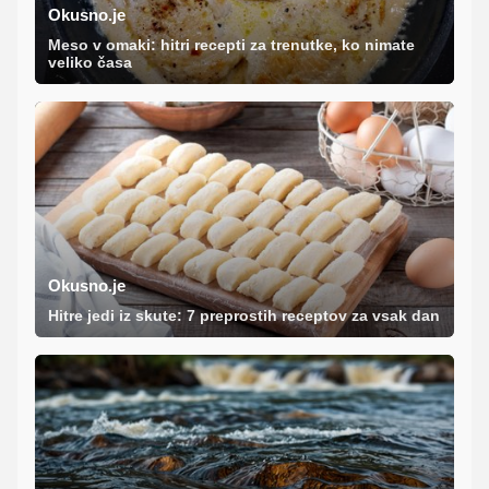
Okusno.je
Meso v omaki: hitri recepti za trenutke, ko nimate
veliko časa
Okusno.je
Hitre jedi iz skute: 7 preprostih receptov za vsak dan