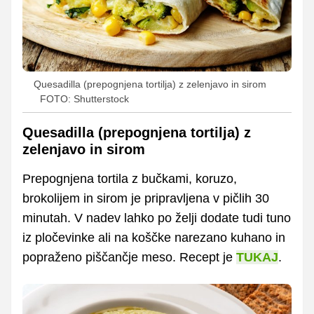
Quesadilla (prepognjena tortilja) z zelenjavo in sirom
FOTO: Shutterstock
Quesadilla (prepognjena tortilja) z
zelenjavo in sirom
Prepognjena tortila z bučkami, koruzo,
brokolijem in sirom je pripravljena v pičlih 30
minutah. V nadev lahko po želji dodate tudi tuno
iz pločevinke ali na koščke narezano kuhano in
popraženo piščančje meso. Recept je
TUKAJ
.