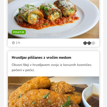
POLETJE
1 h
Hrustljav piščanec z vročim medom
Okusni fileji v hrustljavem ovoju iz koruznih kosmičev,
pečeni v pečici.