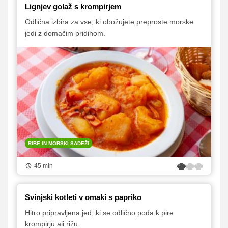
Lignjev golaž s krompirjem
Odlična izbira za vse, ki obožujete preproste morske
jedi z domačim pridihom.
RIBE IN MORSKI SADEŽI
45 min
Svinjski kotleti v omaki s papriko
Hitro pripravljena jed, ki se odlično poda k pire
krompirju ali rižu.