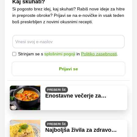
Kaj skuhati?
Si pogosto brez idej, kaj skuhati? Rabiš nove ideje za hitre
in preproste obroke? Prijavi se na e-novičke in vsak teden
boš preskrbljen z novimi okusnimi recepti.
Strinjam se s
splošnimi pogoji
in
Politiko zasebnosti
.
Prijavi se
PREBERI ŠE
Enostavne večerje za
hujšanje in dobro počutje
PREBERI ŠE
Najboljša živila za zdravo
večerjo