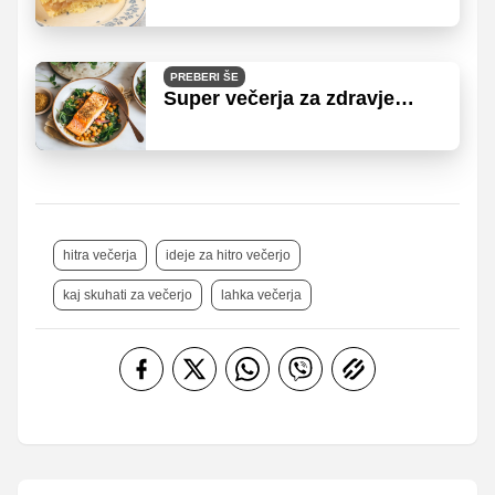
PREBERI ŠE
Super večerja za zdravje
črevesja
hitra večerja
ideje za hitro večerjo
kaj skuhati za večerjo
lahka večerja