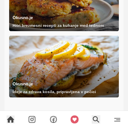
Okusno.je
Hitri brezmesni recepti za kuhanje med tednom
Okusno.je
Ideje za zdrava kosila, pripravljena v pečici
Priporoča