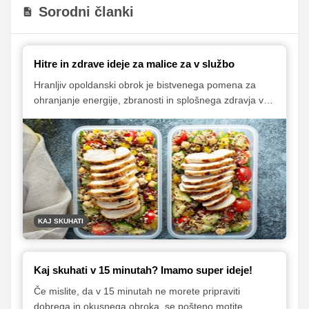
Sorodni članki
Hitre in zdrave ideje za malice za v službo
Hranljiv opoldanski obrok je bistvenega pomena za
ohranjanje energije, zbranosti in splošnega zdravja ves
delovni dan. Vendar pa je pripravljanje polnovrednega
kosila marsikomu naporno, še zlasti, če ga med
tednom pesti pomanjkanje časa. Na srečo je na voljo
veliko hitrih in enostavnih receptov, ki zagotavljajo
potrebna hranila, ne da bi pri tem žrtvovali okus.
KAJ SKUHATI
Kaj skuhati v 15 minutah? Imamo super ideje!
Če mislite, da v 15 minutah ne morete pripraviti
dobrega in okusnega obroka, se pošteno motite.