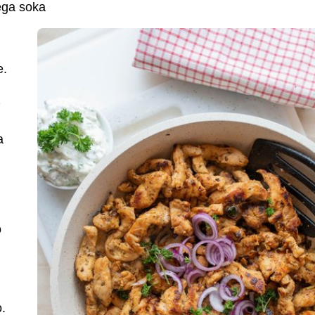
nega soka
e.
z
a
o
.