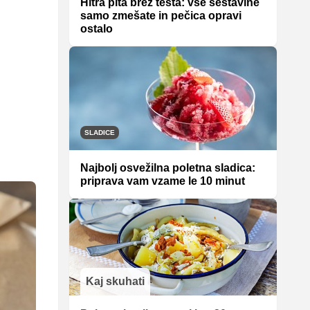
Hitra pita brez testa: vse sestavine
samo zmešate in pečica opravi
ostalo
SLADICE
Najbolj osvežilna poletna sladica:
priprava vam vzame le 10 minut
Kaj skuhati