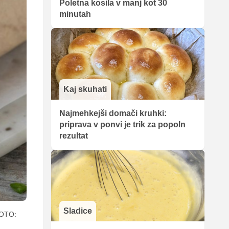
Poletna kosila v manj kot 30
minutah
Kaj skuhati
Najmehkejši domači kruhki:
priprava v ponvi je trik za popoln
rezultat
Sladice
OTO: