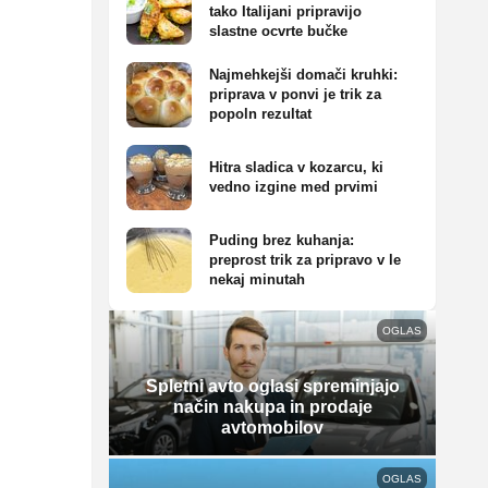
tako Italijani pripravijo
slastne ocvrte bučke
Najmehkejši domači kruhki:
priprava v ponvi je trik za
popoln rezultat
Hitra sladica v kozarcu, ki
vedno izgine med prvimi
Puding brez kuhanja:
preprost trik za pripravo v le
nekaj minutah
OGLAS
Spletni avto oglasi spreminjajo
način nakupa in prodaje
avtomobilov
OGLAS