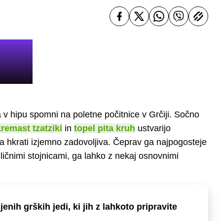
ga v hipu spomni na poletne počitnice v Grčiji. Sočno
kremast tzatziki
in
topel pita kruh
ustvarijo
 a hkrati izjemno zadovoljiva. Čeprav ga najpogosteje
ičnimi stojnicami, ga lahko z nekaj osnovnimi
ljenih grških jedi, ki jih z lahkoto pripravite