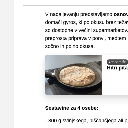
V nadaljevanju predstavljamo
osnov
domači gyros, ki po okusu brez težav
so dostopne v večini supermarketov
preprosta priprava v ponvi, medtem
sočno in polno okusa.
PREBERI ŠE
Hitri pi
Sestavine za 4 osebe:
- 800 g svinjskega, piščančjega ali