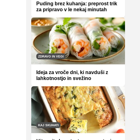
Puding brez kuhanja: preprost trik
za pripravo v le nekaj minutah
ZDRAVO IN VEGI
Ideja za vroče dni, ki navduši z
lahkotnostjo in svežino
KAJ SKUHATI