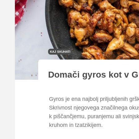
KAJ SKUHATI
Domači gyros kot v Gr
Gyros je ena najbolj priljubljenih grš
Skrivnost njegovega značilnega okus
k piščančjemu, puranjemu ali svinjs
kruhom in tzatzikijem.