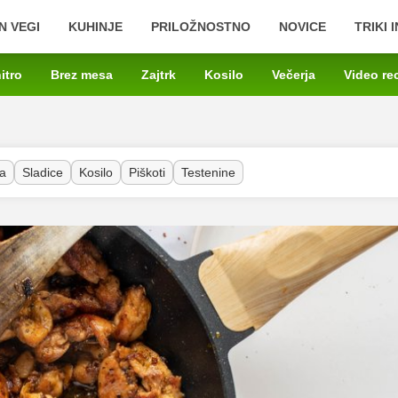
N VEGI
KUHINJE
PRILOŽNOSTNO
NOVICE
TRIKI 
itro
Brez mesa
Zajtrk
Kosilo
Večerja
Video re
a
Sladice
Kosilo
Piškoti
Testenine