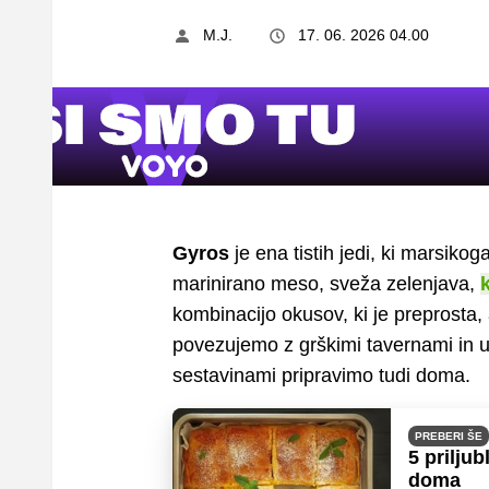
M.J.
17. 06. 2026 04.00
Gyros
je ena tistih jedi, ki marsiko
marinirano meso, sveža zelenjava,
kombinacijo okusov, ki je preprosta,
povezujemo z grškimi tavernami in ul
sestavinami pripravimo tudi doma.
PREBERI ŠE
5 priljub
doma