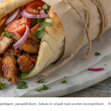
zatzikijem, paradižnikom, čebulo in včasih tudi ocvrtim krompirčkom.
F