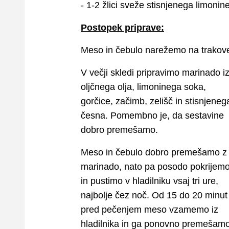
- 1-2 žlici sveže stisnjenega limoni
Postopek priprave:
Meso in čebulo narežemo na trakov
V večji skledi pripravimo marinado i
oljčnega olja, limoninega soka,
gorčice, začimb, zelišč in stisnjeneg
česna. Pomembno je, da sestavine
dobro premešamo.
Meso in čebulo dobro premešamo z
marinado, nato pa posodo pokrijem
in pustimo v hladilniku vsaj tri ure,
najbolje čez noč. Od 15 do 20 minut
pred pečenjem meso vzamemo iz
hladilnika in ga ponovno premešamo