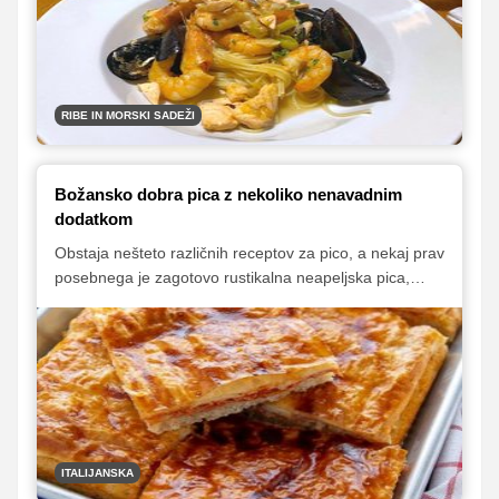
ravnodušne.
RIBE IN MORSKI SADEŽI
Božansko dobra pica z nekoliko nenavadnim
dodatkom
Obstaja nešteto različnih receptov za pico, a nekaj prav
posebnega je zagotovo rustikalna neapeljska pica,
poimenovana parigina. Pica je v osnovi sestavljena iz
povsem vsakdanjih sestavin, kvašenega testa in
sočnega nadeva, kar jo dela posebno in drugačno, pa
je listnato testo, ki poskrbi za krhko površino.
ITALIJANSKA