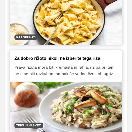
minutah!
KAJ SKUHATI
Za dobro rižoto nikoli ne izberite tega riža
Prava rižota mora biti kremasta in rahla, riž pa pri tem
ne sme biti razkuhan, ampak še vedno čvrst ob ugrizu.
Da to lahko dosežemo, moramo uporabiti pravi riž.
Predstavljamo vam nekaj vrst riža, ki so za pripravo
rižote najbolj primerna, in vrsto riža, iz katere dobre
rižote zagotovo ne boste skuhali.
TRIKI IN NASVETI