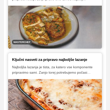
priljubljenih sestavin tekmovalcev MasterChefa. Gre za
način priprave piščanca, ki ga pogosto srečamo v
vrhunskih francoskih restavracijah, brez večjih težav pa
se lahko priprave omenjene poslastice lotite tudi sami
doma.
MASTERCHEF
Ključni nasveti za pripravo najboljše lazanje
Najboljša lazanja je tista, za katero vse komponente
pripravimo sami. Zanjo torej potrebujemo počasi
kuhano mesno omako, domače testenine, okusen
oziroma dobro začinjen bešamel, vmes pa ravno prav
sira, tako bo priljubljena italijanska jed naravnost
božanska.