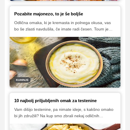
Pozabite majonezo, to je še boljše
Odlična omaka, ki je kremasta in polnega okusa, vas
bo še zlasti navdušila, če imate radi česen. Toum je
tradicionalna libanonska omaka, pripravljena iz olja,
limoninega soka, začimb in kar precejšnje količine
česna. Po mnenju Taste Atlasa, spletnega kataloga
svetovne kulinarike, je to trenutno ena najboljših omak
na svetu, ker ne vsebuje živalskih proizvodov, pa je
primerna tudi za vegane.
KUHINJE
10 najbolj priljubljenih omak za testenine
Vam dišijo testenine, pa nimate ideje, s kakšno omako
bi jih združili? Na kup smo zbrali nekaj odličnih
predlogov, s katerimi bo kosilo zagotovo odlično. V
nekaterih primerih bo na mizi tudi v manj kot 20