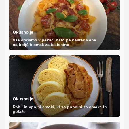
Okusno.je
Vse dodamo v pekač, nato pa nastane ena
najboljših omak za testenine
Okusno.je
Rahli in vpojni cmoki, ki so popolni za omake in
golaže