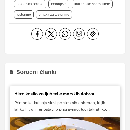
bolonjska omaka
bolonjeze
italijanjske specialitete
testenine
omaka za testenine
Sorodni članki
Hitro kosilo za ljubitelje morskih dobrot
Primorska kuhinja slovi po slastnih dobrotah, ki jih
lahko hitro in enostavno pripravimo, tudi takrat, ko
nimamo veliko časa. Ena takih preprostih jedi so tudi
špageti z lososom, gamberi in dagnjami. Ponujamo
vam odličen recept, ki vas zagotovo ne bo pustil