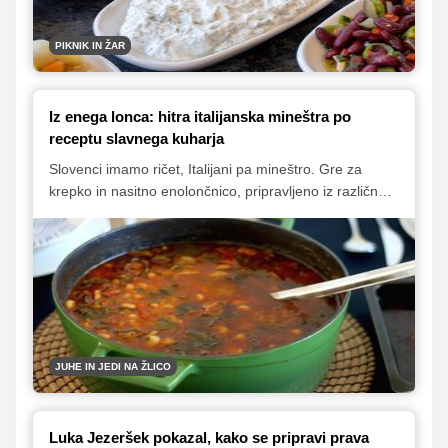
PIKNIK IN ŽAR
Iz enega lonca: hitra italijanska mineštra po
receptu slavnega kuharja
Slovenci imamo ričet, Italijani pa mineštro. Gre za
krepko in nasitno enolončnico, pripravljeno iz različne
sezonske zelenjave, ki jo imamo v določenem letnem
času pri roki. Poleg zelenjave so za pripravo dobre
mineštre potrebne tudi drobne testenine in fižol,
okusno enolončnico pa si lahko skuhamo tudi vnaprej,
saj bo naslednji dan še boljšega okusa. Predstavljamo
vam recept priljubljenega kuharja Jamieja Oliverja, ki
sicer vsebuje tudi dodatek slanine, a jo lahko mirno
izpustite in okusno italijansko enolončnico pripravite v
JUHE IN JEDI NA ŽLICO
povsem brezmesni različici.
Luka Jezeršek pokazal, kako se pripravi prava