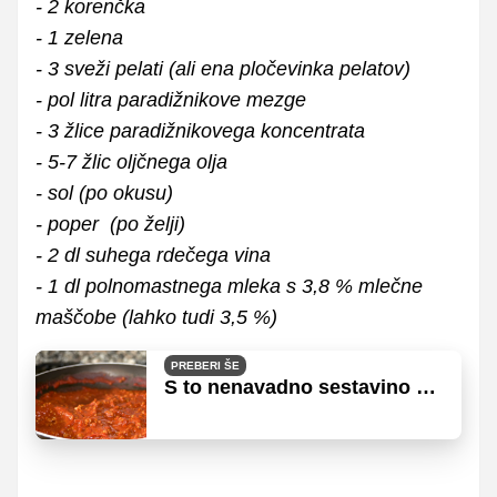
- 2 korenčka
- 1 zelena
- 3 sveži pelati (ali ena pločevinka pelatov)
- pol litra paradižnikove mezge
- 3 žlice paradižnikovega koncentrata
- 5-7 žlic oljčnega olja
- sol (po okusu)
- poper (po želji)
- 2 dl suhega rdečega vina
- 1 dl polnomastnega mleka s 3,8 % mlečne
maščobe (lahko tudi 3,5 %)
PREBERI ŠE
S to nenavadno sestavino bo
bolonjska omaka še boljša!