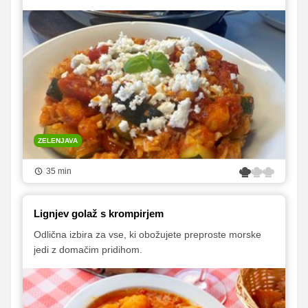
ZELENJAVA
35 min
Lignjev golaž s krompirjem
Odlična izbira za vse, ki obožujete preproste morske
jedi z domačim pridihom.