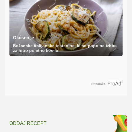
Okusno.je
Božanske italijanske testenine, ki so popolna izbira
za hitro poletno kosilo
Priporoča
ODDAJ RECEPT