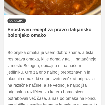
KAJ SKUHATI
Enostaven recept za pravo italijansko
bolonjsko omako
Bolonjska omaka je vsem dobro znana, a tista
res prava omaka, ki je doma v Italiji, natančneje
v mestu Bologna, običajno ni na našem
jedilniku. Gre za eno najbolj prepoznavnih in
okusnih omak, ki se po svetu večkrat pripravlja
na različne načine, a še vedno je najboljša
originalna različica, za katero bomo sicer
potrebovali več časa, a nas bo omaka na koncu
navdušila s svojim bogatim in polnim okusom. V