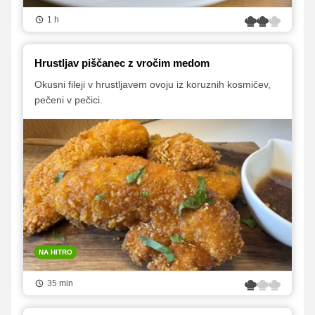
1 h
Hrustljav piščanec z vročim medom
Okusni fileji v hrustljavem ovoju iz koruznih kosmičev,
pečeni v pečici.
NA HITRO
35 min