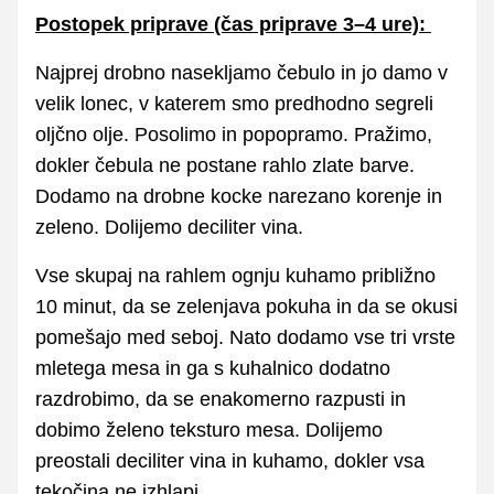
Postopek priprave (čas priprave 3–4 ure):
Najprej drobno nasekljamo čebulo in jo damo v
velik lonec, v katerem smo predhodno segreli
oljčno olje. Posolimo in popopramo. Pražimo,
dokler čebula ne postane rahlo zlate barve.
Dodamo na drobne kocke narezano korenje in
zeleno. Dolijemo deciliter vina.
Vse skupaj na rahlem ognju kuhamo približno
10 minut, da se zelenjava pokuha in da se okusi
pomešajo med seboj. Nato dodamo vse tri vrste
mletega mesa in ga s kuhalnico dodatno
razdrobimo, da se enakomerno razpusti in
dobimo želeno teksturo mesa. Dolijemo
preostali deciliter vina in kuhamo, dokler vsa
tekočina ne izhlapi.