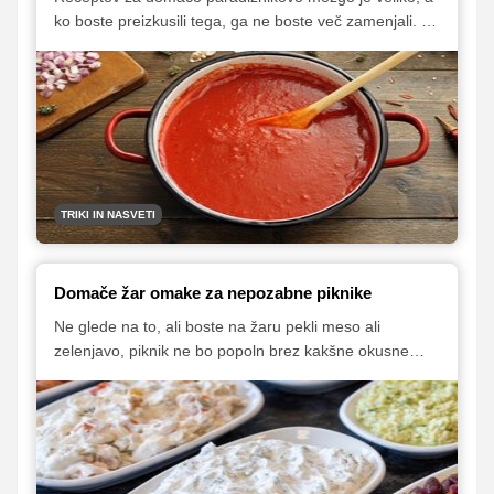
ko boste preizkusili tega, ga ne boste več zamenjali. V
pečici pripravljena omaka je zelo gosta in polnega
okusa, popestrila pa bo jedi iz testenin, domačo pico,
brusketo in številne druge dobrote.
TRIKI IN NASVETI
Domače žar omake za nepozabne piknike
Ne glede na to, ali boste na žaru pekli meso ali
zelenjavo, piknik ne bo popoln brez kakšne okusne
omake, v katero boste pomakali dobrote z žara. A ni
nujno, da je to ravno t. i. žar ali BBQ omaka. Zbrali smo
nekaj receptov za omake, ki so enostavne za pripravo,
a bodo vašim piknikom dodale piko na i.