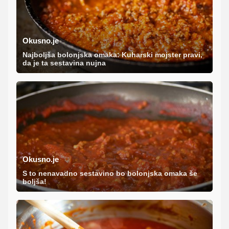
Okusno.je
Najboljša bolonjska omaka: Kuharski mojster pravi,
da je ta sestavina nujna
Okusno.je
S to nenavadno sestavino bo bolonjska omaka še
boljša!