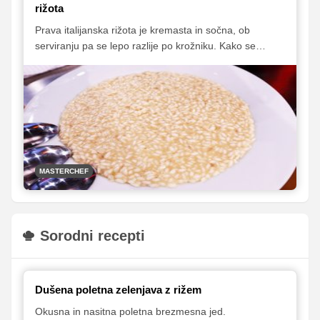
rižota
Prava italijanska rižota je kremasta in sočna, ob
serviranju pa se lepo razlije po krožniku. Kako se
priljubljena italijanska jed pripravi, je tekmovalcem in
gledalcem MasterChef Slovenija pokazal Luka
Jezeršek, ki pravi, da rižota nikoli ne čaka gosta,
ampak je gost tisti, ki čaka nanjo. Najboljša rižota je
namreč tista, ki jo postrežemo takoj, ko je kuhana.
MASTERCHEF
Sorodni recepti
Dušena poletna zelenjava z rižem
Okusna in nasitna poletna brezmesna jed.