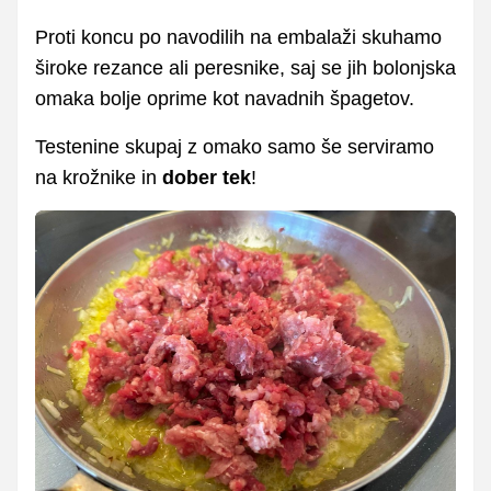
Proti koncu po navodilih na embalaži skuhamo
široke rezance ali peresnike, saj se jih bolonjska
omaka bolje oprime kot navadnih špagetov.
Testenine skupaj z omako samo še serviramo
na krožnike in
dober tek
!
FOTO: okusno.je