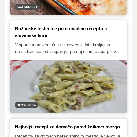
KAJ SKUHATI
Božanske testenine po domačem receptu iz
slovenske Istre
V spomladanskem času v slovenski Istri kraljujejo
najrazličnejše jedi s šparglji, pa naj si bo to špargljeva
juha, namaz ali frtalja. Šparglji se odlično podajo tudi k
polenti, njokom in testeninam. In prav zato so se
gospodinje iz Gračišča, iz društva TKŠKD Sv. Miklavž,
odločile, da nam bodo pripravile svoje znamenite fuže
z divjimi šparglji.
SLOVENSKA
Najboljši recept za domačo paradižnikovo mezgo
Receptov za domačo paradižnikovo mezgo je veliko, a