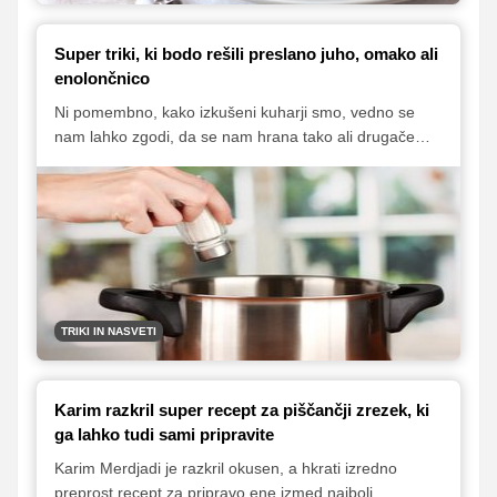
Super triki, ki bodo rešili preslano juho, omako ali
enolončnico
Ni pomembno, kako izkušeni kuharji smo, vedno se
nam lahko zgodi, da se nam hrana tako ali drugače
ponesreči. Zato tudi presoljena jed ni nobena redkost.
A tudi v takih primerih si lahko pomagamo z nekaterimi
drobnimi triki in nasveti, ki nam lahko pomagajo ublažiti
nastalo situacijo in poskrbeti, da preslana jed ne bo
romala v smeti, ampak jo bomo tako 'popravili', da bo
primerna za uživanje.
TRIKI IN NASVETI
Karim razkril super recept za piščančji zrezek, ki
ga lahko tudi sami pripravite
Karim Merdjadi je razkril okusen, a hkrati izredno
preprost recept za pripravo ene izmed najbolj