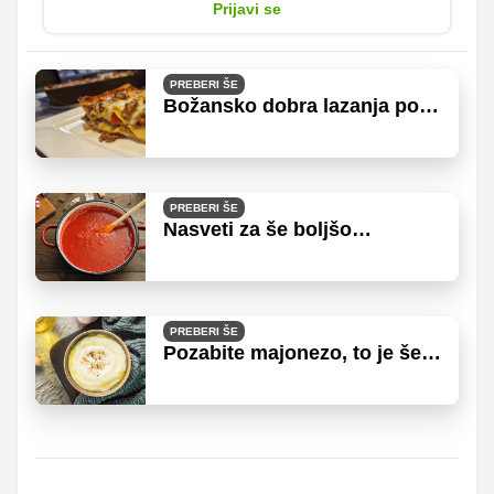
Prijavi se
PREBERI ŠE
Božansko dobra lazanja po
receptu none iz Krasa
PREBERI ŠE
Nasveti za še boljšo
paradižnikovo omako
PREBERI ŠE
Pozabite majonezo, to je še
boljše