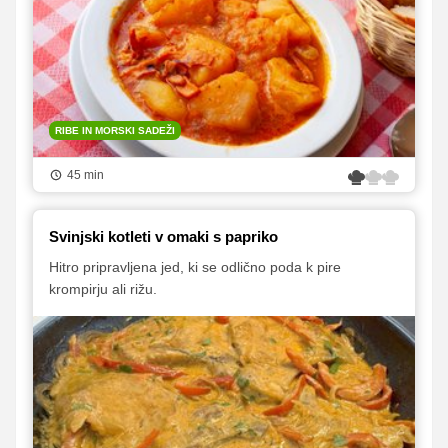
RIBE IN MORSKI SADEŽI
45 min
Svinjski kotleti v omaki s papriko
Hitro pripravljena jed, ki se odlično poda k pire
krompirju ali rižu.