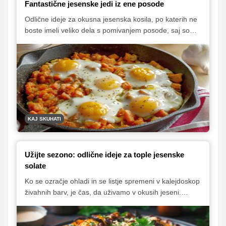
Fantastične jesenske jedi iz ene posode
Odlične ideje za okusna jesenska kosila, po katerih ne
boste imeli veliko dela s pomivanjem posode, saj so
pripravljena v enem loncu, pekaču ali ponvi.
KAJ SKUHATI
Užijte sezono: odlične ideje za tople jesenske
solate
Ko se ozračje ohladi in se listje spremeni v kalejdoskop
živahnih barv, je čas, da uživamo v okusih jeseni.
Čeprav solate pogosto povezujemo s poletjem, ni
razloga, da jih ne bi uživali tudi v hladnejših mesecih.
Izkoristite bogastvo jesenskih sadežev in iz njih