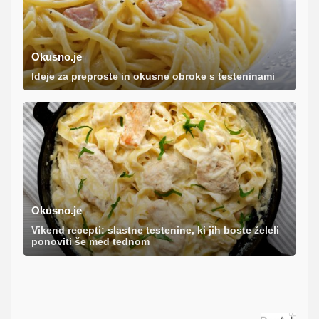
Okusno.je
Ideje za preproste in okusne obroke s testeninami
Okusno.je
Vikend recepti: slastne testenine, ki jih boste želeli
ponoviti še med tednom