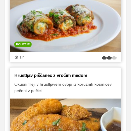
POLETJE
1 h
Hrustljav piščanec z vročim medom
Okusni fileji v hrustljavem ovoju iz koruznih kosmičev,
pečeni v pečici.