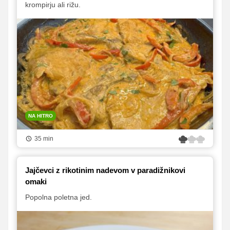
krompirju ali rižu.
NA HITRO
35 min
Jajčevci z rikotinim nadevom v paradižnikovi
omaki
Popolna poletna jed.