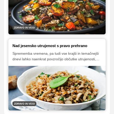
ustvarite obilne ter hranljive tople solate, ki vas bodo
nasitile in tudi navdušile vaše brbončice. Predstavljamo
vam pet odličnih idej.
ZDRAVO IN VEGI
Nad jesensko utrujenost s pravo prehrano
Sprememba vremena, pa tudi vse krajši in temačnejši
dnevi lahko naenkrat povzročijo občutke utrujenosti,
celo brezvoljnosti. Takrat mnogi posežejo po kavi in
sladkorju, a to sta bližnjici, ki poskrbita zgolj za krajše
izboljšanje počutja. Kaj pa nam lahko pomaga bolj in
dlje?
ZDRAVO IN VEGI