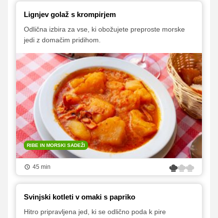
Lignjev golaž s krompirjem
Odlična izbira za vse, ki obožujete preproste morske
jedi z domačim pridihom.
RIBE IN MORSKI SADEŽI
45 min
Svinjski kotleti v omaki s papriko
Hitro pripravljena jed, ki se odlično poda k pire