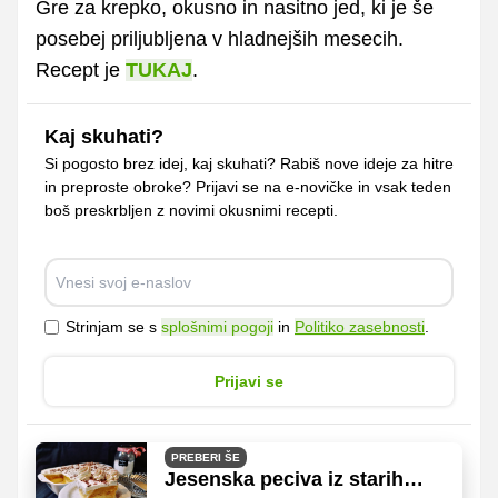
Gre za krepko, okusno in nasitno jed, ki je še
posebej priljubljena v hladnejših mesecih.
Recept je
TUKAJ
.
Kaj skuhati?
Si pogosto brez idej, kaj skuhati? Rabiš nove ideje za hitre
in preproste obroke? Prijavi se na e-novičke in vsak teden
boš preskrbljen z novimi okusnimi recepti.
Strinjam se s
splošnimi pogoji
in
Politiko zasebnosti
.
Prijavi se
PREBERI ŠE
Jesenska peciva iz starih