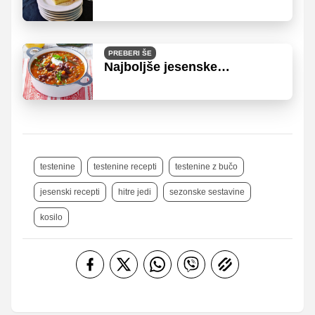
kuharskih zvezkov: 7
receptov, ki nikoli ne gredo iz
mode
PREBERI ŠE
Najboljše jesenske
enolončnice - 7 receptov za
jedi, ki jih imajo vsi radi
testenine
testenine recepti
testenine z bučo
jesenski recepti
hitre jedi
sezonske sestavine
kosilo