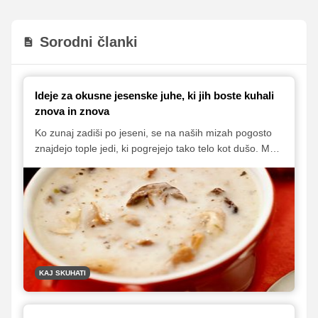
Sorodni članki
Ideje za okusne jesenske juhe, ki jih boste kuhali
znova in znova
Ko zunaj zadiši po jeseni, se na naših mizah pogosto
znajdejo tople jedi, ki pogrejejo tako telo kot dušo. Med
njimi imajo prav posebno mesto juhe, ki nas spomnijo
na domačnost in preprostost. V nadaljevanju vas čaka
izbor receptov za jesenske juhe, ki vas bodo navdušile
s svojo toplino in bogatimi okusi.
KAJ SKUHATI