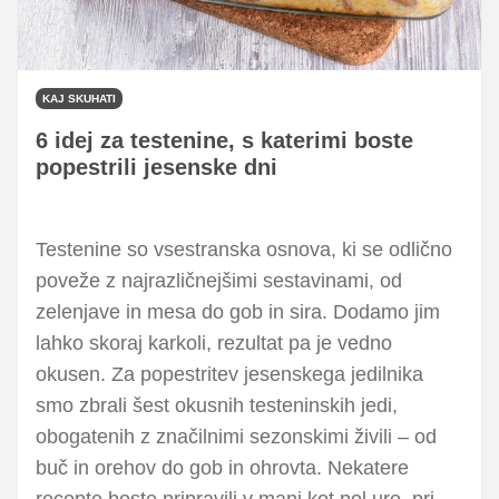
KAJ SKUHATI
6 idej za testenine, s katerimi boste
popestrili jesenske dni
Testenine so vsestranska osnova, ki se odlično
poveže z najrazličnejšimi sestavinami, od
zelenjave in mesa do gob in sira. Dodamo jim
lahko skoraj karkoli, rezultat pa je vedno
okusen. Za popestritev jesenskega jedilnika
smo zbrali šest okusnih testeninskih jedi,
obogatenih z značilnimi sezonskimi živili – od
buč in orehov do gob in ohrovta. Nekatere
recepte boste pripravili v manj kot pol ure, pri