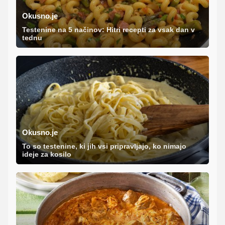
Okusno.je
Testenine na 5 načinov: Hitri recepti za vsak dan v
tednu
Okusno.je
To so testenine, ki jih vsi pripravljajo, ko nimajo
ideje za kosilo