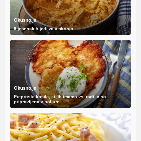
Okusno.je
9 jesenskih jedi za v skrinjo
Okusno.je
Preprosta kosila, ki jih imamo vsi radi in so
pripravljena v pol ure