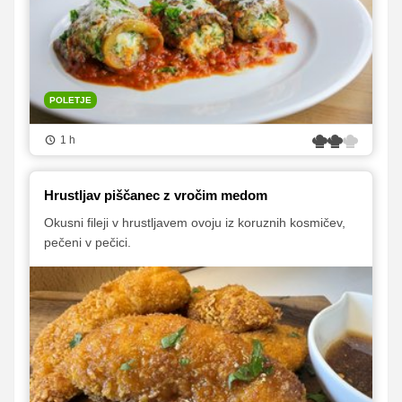
POLETJE
1 h
Hrustljav piščanec z vročim medom
Okusni fileji v hrustljavem ovoju iz koruznih kosmičev,
pečeni v pečici.