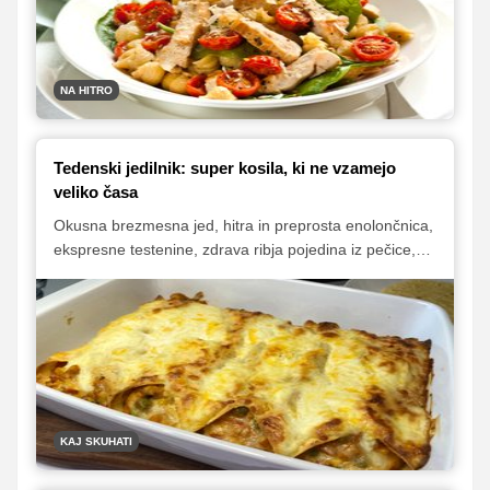
NA HITRO
Tedenski jedilnik: super kosila, ki ne vzamejo
veliko časa
Okusna brezmesna jed, hitra in preprosta enolončnica,
ekspresne testenine, zdrava ribja pojedina iz pečice,
sočni 'zrezki' v gobovi omaki, pa še kaj bi se našlo.
Odlične jedi za vse dni v tednu, katerih priprava vam
ne bo vzela veliko dragocenega časa.
KAJ SKUHATI