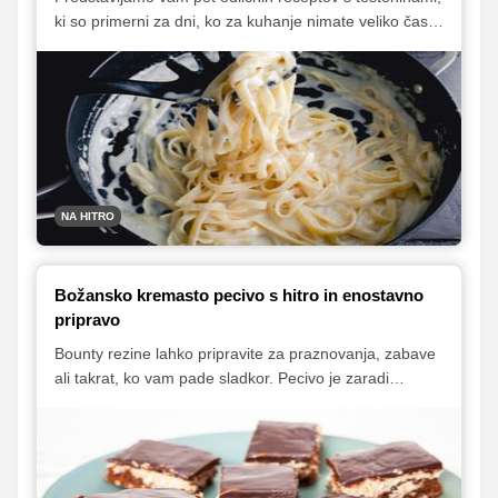
ki so primerni za dni, ko za kuhanje nimate veliko časa,
še vedno pa bi radi pripravili okusno domače kosilo.
NA HITRO
Božansko kremasto pecivo s hitro in enostavno
pripravo
Bounty rezine lahko pripravite za praznovanja, zabave
ali takrat, ko vam pade sladkor. Pecivo je zaradi
kombinacije kokosa in čokolade zelo sočno in slastno.