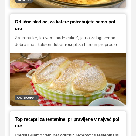
NA HITRO
Odlične sladice, za katere potrebujete samo pol
ure
Za trenutke, ko vam 'pade cuker', je na zalogi vedno
dobro imeti kakšen dober recept za hitro in preprosto
sladico, s katero bomo hitro potešili željo po sladkem.
Da ne bodo vedno to samo palačinke, smo vam
pripravili seznam naših najbolj priljubljenih hitrih sladic
– takih, ki so pripravljene v samo pol ure.
KAJ SKUHATI
Top recepti za testenine, pripravljene v največ pol
ure
Predstavljamo vam pet odličnih receptov s testeninami,