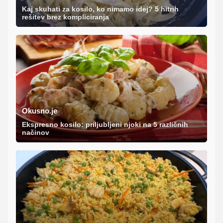
Kaj skuhati za kosilo, ko nimamo idej? 5 hitrih
rešitev brez kompliciranja
Okusno.je
Ekspresno kosilo: priljubljeni njoki na 5 različnih
načinov