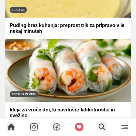
SLADICE
Puding brez kuhanja: preprost trik za pripravo v le
nekaj minutah
ZDRAVO IN VEGI
Ideja za vroče dni, ki navduši z lahkotnostjo in
svežino