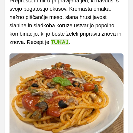
Preprosta in hitro pripravljena jed, ki navduši s
svojo bogatostjo okusov. Kremasta omaka,
nežno piščančje meso, slana hrustljavost
slanine in sladkoba koruze ustvarijo popolno
kombinacijo, ki jo boste želeli pripraviti znova in
znova. Recept je
TUKAJ
.