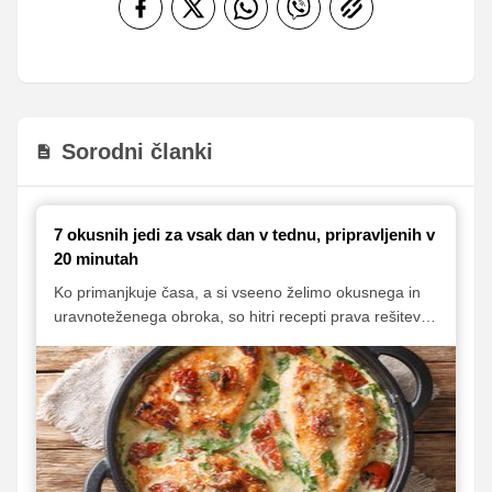
Sorodni članki
7 okusnih jedi za vsak dan v tednu, pripravljenih v
20 minutah
Ko primanjkuje časa, a si vseeno želimo okusnega in
uravnoteženega obroka, so hitri recepti prava rešitev.
Od kremastih tortelinov do osvežilne pomladne sklede
in razkošnih piščančjih prsi v omaki. Za sladkosnede
pa smo dodali še recept za slastno jagodno sladico
brez peke. Popestrite svoj jedilnik in uživajte v okusnih
obrokih brez dolgega kuhanja in velikega kupa
umazane posode!