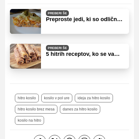
PREBERI ŠE
Preproste jedi, ki so odlično
kosilo s skledo solate
PREBERI ŠE
5 hitrih receptov, ko se vam
po službi 'zalušta' nekaj
sladkega
hitro kosilo
kosilo v pol ure
ideja za hitro kosilo
hitro kosilo brez mesa
danes za hitro kosilo
kosilo na hitro