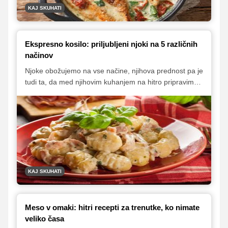
KAJ SKUHATI
Ekspresno kosilo: priljubljeni njoki na 5 različnih
načinov
Njoke obožujemo na vse načine, njihova prednost pa je
tudi ta, da med njihovim kuhanjem na hitro pripravimo
omako. Tako je okusno kosilo pripravljeno v pičle pol
ure ali pa še manj, kar je odlična izbira za dneve, ko
nimate veliko časa. V nadaljevanju vam predstavljamo
naših pet najljubših hitrih receptov.
KAJ SKUHATI
Meso v omaki: hitri recepti za trenutke, ko nimate
veliko časa