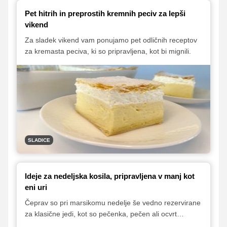
Pet hitrih in preprostih kremnih peciv za lepši
vikend
Za sladek vikend vam ponujamo pet odličnih receptov
za kremasta peciva, ki so pripravljena, kot bi mignili.
SLADICE
Ideje za nedeljska kosila, pripravljena v manj kot
eni uri
Čeprav so pri marsikomu nedelje še vedno rezervirane
za klasične jedi, kot so pečenka, pečen ali ocvrt
piščanec, goveja juha, pražen krompir in podobne