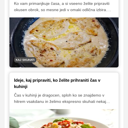
Ko vam primanjkuje časa, a si vseeno želite pripraviti
okusen obrok, so mesne jedi v omaki odlična izbira.
Zrezki, mesni trakci ali mesne kroglice se hitro skuhajo,
omaka pa poskrbi za polnost okusa. Ti hitri recepti so
popolna rešitev za zasedene dni, ko želite preprosto, a
slastno kosilo ali večerjo.
KAJ SKUHATI
Ideje, kaj pripraviti, ko želite prihraniti čas v
kuhinji
Čas v kuhinji je dragocen, sploh ko se znajdemo v
hitrem vsakdanu in želimo ekspresno skuhati nekaj
okusnega. Tukaj so ideje za obroke, ki so preprosti za
pripravo, a nikakor ne razočarajo s svojim okusom. In
kar je še najbolje – pripravljeni so v največ pol ure.