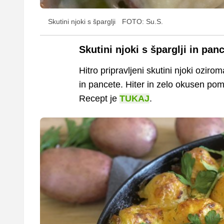
Skutini njoki s šparglji
FOTO: Su.S.
Skutini njoki s šparglji in pan
Hitro pripravljeni skutini njoki ozir
in pancete. Hiter in zelo okusen poml
Recept je
TUKAJ
.