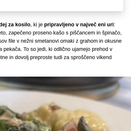
dej za kosilo
, ki je
pripravljeno v največ eni uri
:
nceto, zapečeno proseno kašo s piščancem in špinačo,
sov file v nežni smetanovi omaki z grahom in okusne
 pekača. To so jedi, ki odlično ujamejo prehod v
asitne in dovolj preproste tudi za sproščeno vikend