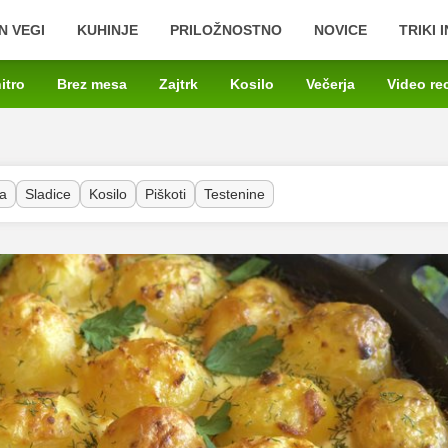
N VEGI
KUHINJE
PRILOŽNOSTNO
NOVICE
TRIKI 
itro
Brez mesa
Zajtrk
Kosilo
Večerja
Video re
a
Sladice
Kosilo
Piškoti
Testenine