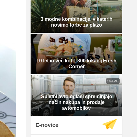
3 modne kombinacije, v katerih
nosimo torbe za plažo
10 let in več kot 1.300 lokacij Fresh
Corner
OGLAS
Spletni avto oglasi spreminjajo
način nakupa in prodaje
avtomobilov
E-novice