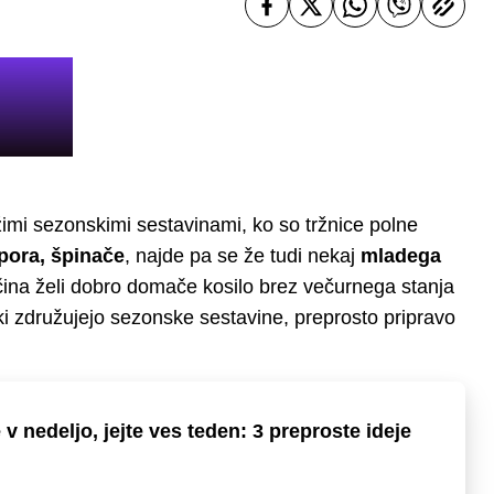
žimi sezonskimi sestavinami, ko so tržnice polne
pora, špinače
, najde pa se že tudi nekaj
mladega
ina želi dobro domače kosilo brez večurnega stanja
 ki združujejo sezonske sestavine, preprosto pripravo
 v nedeljo, jejte ves teden: 3 preproste ideje