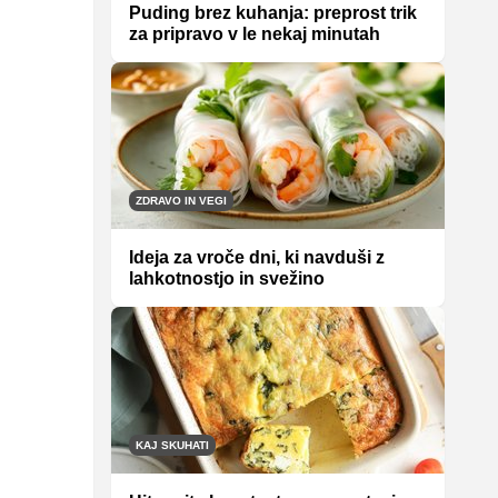
Puding brez kuhanja: preprost trik
za pripravo v le nekaj minutah
ZDRAVO IN VEGI
Ideja za vroče dni, ki navduši z
lahkotnostjo in svežino
KAJ SKUHATI