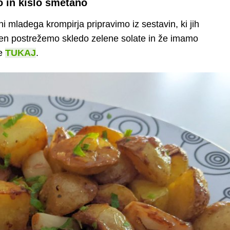
 in kislo smetano
i mladega krompirja pripravimo iz sestavin, ki jih
en postrežemo skledo zelene solate in že imamo
je
TUKAJ
.