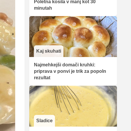
Poletna kosila v manj kot 30
minutah
Kaj skuhati
Najmehkejši domači kruhki:
priprava v ponvi je trik za popoln
rezultat
Sladice