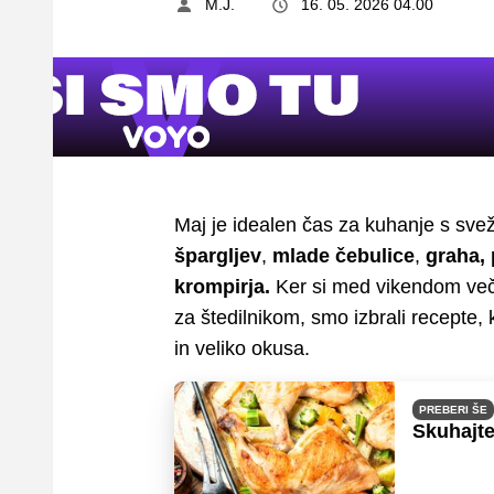
M.J.
16. 05. 2026 04.00
Maj je idealen čas za kuhanje s sve
špargljev
,
mlade čebulice
,
graha, 
krompirja.
Ker si med vikendom več
za štedilnikom, smo izbrali recepte,
in veliko okusa.
PREBERI ŠE
Skuhajte