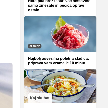
Hitra pita brez testa: vse sestavine
samo zmešate in pečica opravi
ostalo
SLADICE
Najbolj osvežilna poletna sladica:
priprava vam vzame le 10 minut
Kaj skuhati