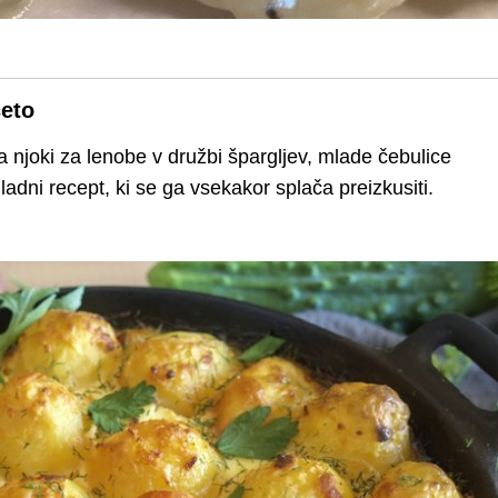
ceto
oma njoki za lenobe v družbi špargljev, mlade čebulice
adni recept, ki se ga vsekakor splača preizkusiti.